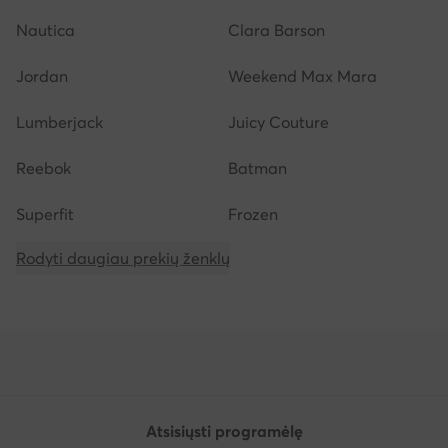
Nautica
Clara Barson
Jordan
Weekend Max Mara
Lumberjack
Juicy Couture
Reebok
Batman
Superfit
Frozen
Rodyti daugiau prekių ženklų
Atsisiųsti programėlę