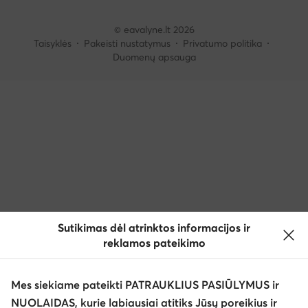
© eavalyne.lt 2026
Taisyklės
Pakeisti nustatymus
Privatumo politika
Duomenų apsauga
Sutikimas dėl atrinktos informacijos ir
reklamos pateikimo
Mes siekiame pateikti PATRAUKLIUS PASIŪLYMUS ir
NUOLAIDAS, kurie labiausiai atitiks Jūsų poreikius ir