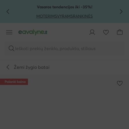
PEREITI PRIE PAGRINDINIO TURINIO
PEREITI Į PAIEŠKĄ
Vasaros tendencijos iki -35%!
MOTERIMS
VYRAMS
RANKINĖS
Ieškoti prekių ženklo, produkto, stiliaus
Žemi žygio batai
Palanki kaina