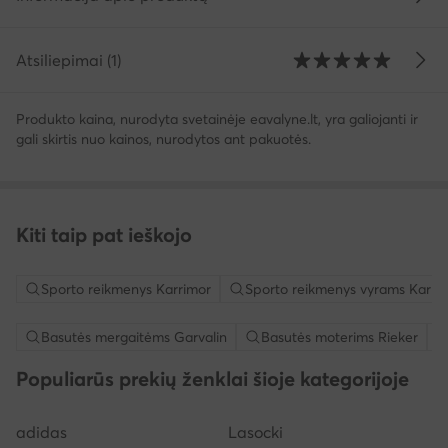
Atsiliepimai (1)
Produkto kaina, nurodyta svetainėje eavalyne.lt, yra galiojanti ir
gali skirtis nuo kainos, nurodytos ant pakuotės.
Kiti taip pat ieškojo
Sporto reikmenys Karrimor
Sporto reikmenys vyrams Karri
Basutės mergaitėms Garvalin
Basutės moterims Rieker
Populiarūs prekių ženklai šioje kategorijoje
adidas
Lasocki