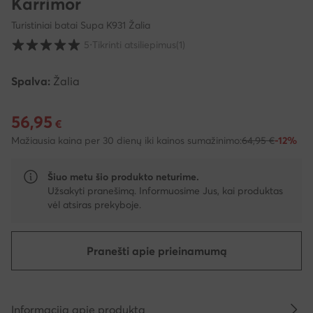
Karrimor
Turistiniai batai Supa K931 Žalia
Klientų įvertinimai skalėje nuo 1 iki 5
5
⋅
Tikrinti atsiliepimus
(1)
Spalva:
Žalia
56,95
Dabartinė kaina 56,95 €
€
Mažiausia kaina per 30 dienų iki kainos sumažinimo:
64,95 €
-12%
Šiuo metu šio produkto neturime.
Užsakyti pranešimą. Informuosime Jus, kai produktas
vėl atsiras prekyboje.
Pranešti apie prieinamumą
Informacija apie produktą