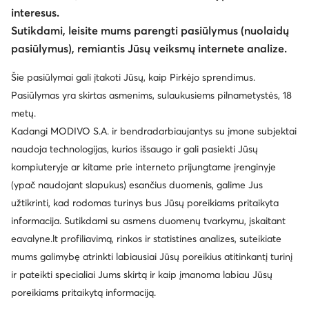
interesus.
Sutikdami, leisite mums parengti pasiūlymus (nuolaidų
pasiūlymus), remiantis Jūsų veiksmų internete analize.
Šie pasiūlymai gali įtakoti Jūsų, kaip Pirkėjo sprendimus.
Pasiūlymas yra skirtas asmenims, sulaukusiems pilnametystės, 18
metų.
Kadangi MODIVO S.A. ir bendradarbiaujantys su įmone subjektai
naudoja technologijas, kurios išsaugo ir gali pasiekti Jūsų
kompiuteryje ar kitame prie interneto prijungtame įrenginyje
(ypač naudojant slapukus) esančius duomenis, galime Jus
užtikrinti, kad rodomas turinys bus Jūsų poreikiams pritaikyta
informacija. Sutikdami su asmens duomenų tvarkymu, įskaitant
eavalyne.lt profiliavimą, rinkos ir statistines analizes, suteikiate
mums galimybę atrinkti labiausiai Jūsų poreikius atitinkantį turinį
ir pateikti specialiai Jums skirtą ir kaip įmanoma labiau Jūsų
poreikiams pritaikytą informaciją.