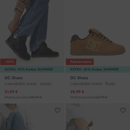
-30%
Palanki kaina
EXTRA -10% Kodas: SUMMER
EXTRA -25% Kodas: SUMMER
DC Shoes
DC Shoes
Laisvalaikio batai · Juoda
Laisvalaikio batai · Ruda
Dabartinė kaina
Dabartinė kaina
51,99
€
30,99
€
Mažiausia kaina
74,99 €
Mažiausia kaina
32,99 €