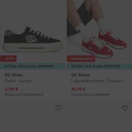
-30%
Palanki kaina
EXTRA -25% Kodas: SUMMER
EXTRA -10% Kodas: SUMMER
DC Shoes
DC Shoes
Kedai · Juoda
Laisvalaikio batai · Šviesiai raudona
Dabartinė kaina
Dabartinė kaina
37,99
€
45,99
€
Mažiausia kaina
54,99 €
Mažiausia kaina
50,99 €