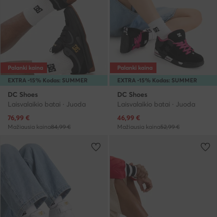
Palanki kaina
Palanki kaina
EXTRA -15% Kodas: SUMMER
EXTRA -15% Kodas: SUMMER
DC Shoes
DC Shoes
Laisvalaikio batai · Juoda
Laisvalaikio batai · Juoda
Dabartinė kaina
Dabartinė kaina
76,99
€
46,99
€
Mažiausia kaina
84,99 €
Mažiausia kaina
52,99 €