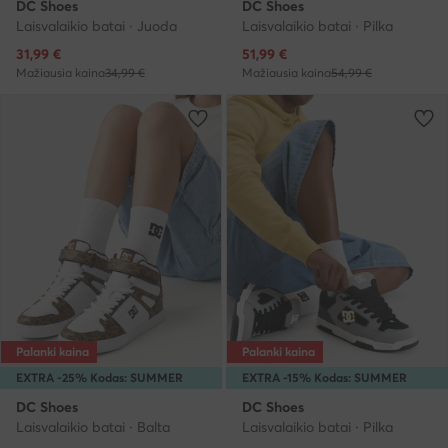
DC Shoes
DC Shoes
Laisvalaikio batai · Juoda
Laisvalaikio batai · Pilka
Dabartinė kaina
Dabartinė kaina
31,99
€
51,99
€
Mažiausia kaina
34,99 €
Mažiausia kaina
54,99 €
Palanki kaina
Palanki kaina
EXTRA -25% Kodas: SUMMER
EXTRA -15% Kodas: SUMMER
DC Shoes
DC Shoes
Laisvalaikio batai · Balta
Laisvalaikio batai · Pilka