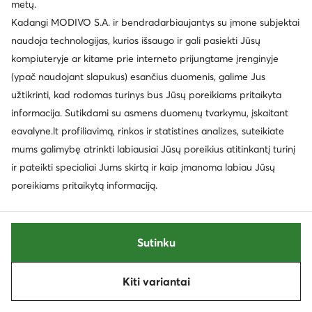
metų.
Palanki kaina
Palanki kaina
Kadangi MODIVO S.A. ir bendradarbiaujantys su įmone subjektai
EXTRA -25% Kodas: SUMMER
EXTRA -15% Kodas: SUMMER
naudoja technologijas, kurios išsaugo ir gali pasiekti Jūsų
DC Shoes
DC Shoes
kompiuteryje ar kitame prie interneto prijungtame įrenginyje
Laisvalaikio batai · Juoda
Laisvalaikio batai · Balta
(ypač naudojant slapukus) esančius duomenis, galime Jus
Dabartinė kaina
Dabartinė kaina
36,95
€
37,99
€
užtikrinti, kad rodomas turinys bus Jūsų poreikiams pritaikyta
Mažiausia kaina
40,95 €
Mažiausia kaina
40,99 €
informacija. Sutikdami su asmens duomenų tvarkymu, įskaitant
eavalyne.lt profiliavimą, rinkos ir statistines analizes, suteikiate
mums galimybę atrinkti labiausiai Jūsų poreikius atitinkantį turinį
ir pateikti specialiai Jums skirtą ir kaip įmanoma labiau Jūsų
poreikiams pritaikytą informaciją.
Sutinku
Kiti variantai
Rūšiuoti
Filtruoti
1
-40%
-31%
EXTRA -10% Kodas: SUMMER