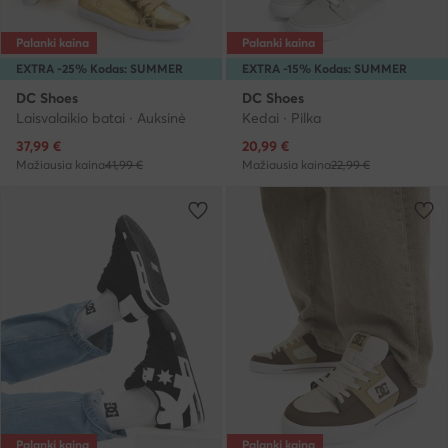
Palanki kaina
Palanki kaina
EXTRA -25% Kodas: SUMMER
EXTRA -15% Kodas: SUMMER
DC Shoes
DC Shoes
Laisvalaikio batai · Auksinė
Kedai · Pilka
Dabartinė kaina
Dabartinė kaina
37,99
€
20,99
€
Mažiausia kaina
41,99 €
Mažiausia kaina
22,99 €
Palanki kaina
Palanki kaina