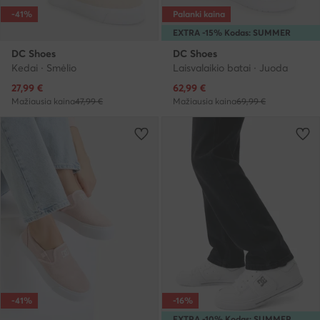
-41%
Palanki kaina
EXTRA -15% Kodas: SUMMER
DC Shoes
DC Shoes
Kedai · Smėlio
Laisvalaikio batai · Juoda
Dabartinė kaina
Dabartinė kaina
27,99
€
62,99
€
Mažiausia kaina
47,99 €
Mažiausia kaina
69,99 €
-41%
-16%
EXTRA -10% Kodas: SUMMER