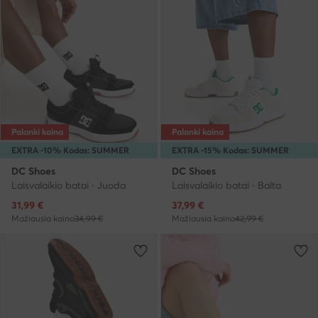
Palanki kaina
Palanki kaina
EXTRA -10% Kodas: SUMMER
EXTRA -15% Kodas: SUMMER
DC Shoes
DC Shoes
Laisvalaikio batai · Juoda
Laisvalaikio batai · Balta
Dabartinė kaina
Dabartinė kaina
31,99
€
37,99
€
Mažiausia kaina
34,99 €
Mažiausia kaina
42,99 €