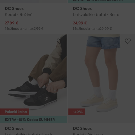
DC Shoes
DC Shoes
Kedai · Rožinė
Laisvalaikio batai · Balta
Dabartinė kaina
Dabartinė kaina
27,99
€
24,99
€
Mažiausia kaina
47,99 €
Mažiausia kaina
29,99 €
Palanki kaina
-40%
EXTRA -10% Kodas: SUMMER
DC Shoes
DC Shoes
Laisvalaikio batai · Juoda
Kedai · Geltona