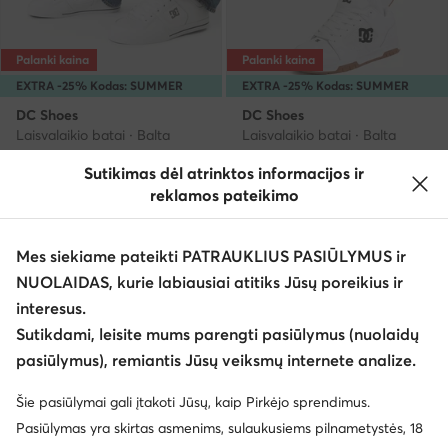
Palanki kaina
Palanki kaina
EXTRA -25% Kodas: SUMMER
EXTRA -25% Kodas: SUMMER
DC Shoes
DC Shoes
Laisvalaikio batai · Balta
Laisvalaikio batai · Balta
Dabartinė kaina
Dabartinė kaina
43,99
€
49,99
€
Sutikimas dėl atrinktos informacijos ir
Mažiausia kaina
49,99 €
Mažiausia kaina
55,99 €
reklamos pateikimo
Mes siekiame pateikti PATRAUKLIUS PASIŪLYMUS ir
NUOLAIDAS, kurie labiausiai atitiks Jūsų poreikius ir
interesus.
Sutikdami, leisite mums parengti pasiūlymus (nuolaidų
pasiūlymus), remiantis Jūsų veiksmų internete analize.
Šie pasiūlymai gali įtakoti Jūsų, kaip Pirkėjo sprendimus.
Pasiūlymas yra skirtas asmenims, sulaukusiems pilnametystės, 18