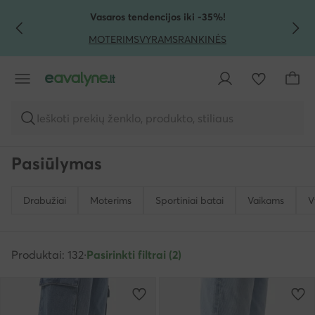
PEREITI PRIE PAGRINDINIO TURINIO
PEREITI Į PAIEŠKĄ
Vasaros tendencijos iki -35%!
MOTERIMS
VYRAMS
RANKINĖS
Ieškoti prekių ženklo, produkto, stiliaus
Pasiūlymas
Drabužiai
Moterims
Sportiniai batai
Vaikams
V
Produktai: 132
·
Pasirinkti filtrai (2)