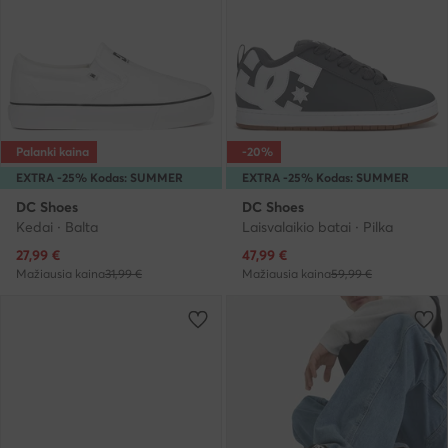
Palanki kaina
-20%
EXTRA -25% Kodas: SUMMER
EXTRA -25% Kodas: SUMMER
DC Shoes
DC Shoes
Kedai · Balta
Laisvalaikio batai · Pilka
Dabartinė kaina
Dabartinė kaina
27,99
€
47,99
€
Mažiausia kaina
31,99 €
Mažiausia kaina
59,99 €