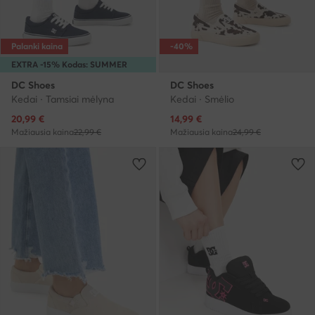
Palanki kaina
-40%
EXTRA -15% Kodas: SUMMER
DC Shoes
DC Shoes
Kedai · Tamsiai mėlyna
Kedai · Smėlio
Dabartinė kaina
Dabartinė kaina
20,99
€
14,99
€
Mažiausia kaina
22,99 €
Mažiausia kaina
24,99 €