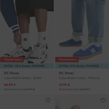
Palanki kaina
Palanki kaina
EXTRA -25% Kodas: SUMMER
EXTRA -15% Kodas: SUMMER
DC Shoes
DC Shoes
Laisvalaikio batai · Balta
Laisvalaikio batai · Mėlyna
Dabartinė kaina
Dabartinė kaina
60,99
€
37,99
€
Mažiausia kaina
67,99 €
Mažiausia kaina
42,99 €