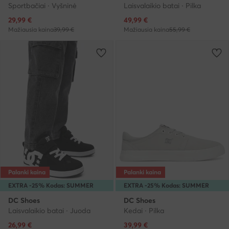
Sportbačiai · Vyšninė
Laisvalaikio batai · Pilka
Dabartinė kaina
Dabartinė kaina
29,99
€
49,99
€
Mažiausia kaina
39,99 €
Mažiausia kaina
55,99 €
Palanki kaina
Palanki kaina
EXTRA -25% Kodas: SUMMER
EXTRA -25% Kodas: SUMMER
DC Shoes
DC Shoes
Laisvalaikio batai · Juoda
Kedai · Pilka
Dabartinė kaina
Dabartinė kaina
26,99
€
39,99
€