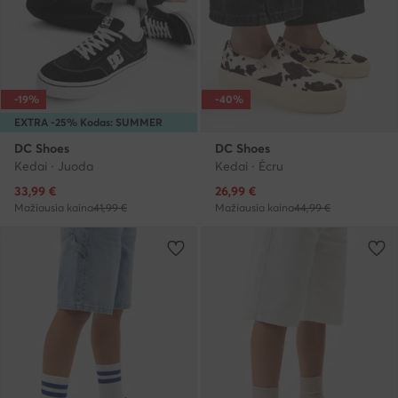
-19%
-40%
EXTRA -25% Kodas: SUMMER
DC Shoes
DC Shoes
Kedai · Juoda
Kedai · Écru
Dabartinė kaina
Dabartinė kaina
33,99
€
26,99
€
Mažiausia kaina
41,99 €
Mažiausia kaina
44,99 €