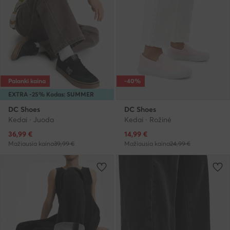
Palanki kaina
-40%
EXTRA -25% Kodas: SUMMER
DC Shoes
DC Shoes
Kedai · Juoda
Kedai · Rožinė
Dabartinė kaina
Dabartinė kaina
36,99
€
14,99
€
Mažiausia kaina
39,99 €
Mažiausia kaina
24,99 €