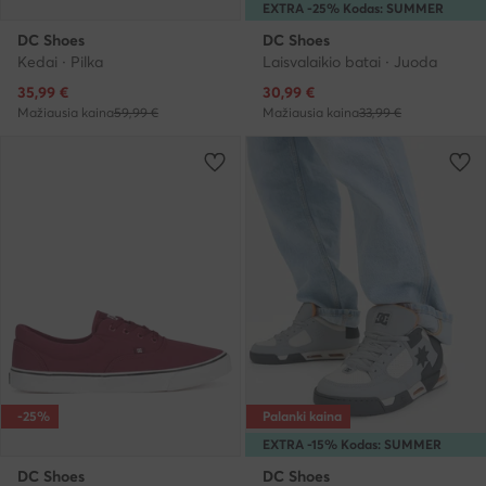
EXTRA -25% Kodas: SUMMER
DC Shoes
DC Shoes
Kedai · Pilka
Laisvalaikio batai · Juoda
Dabartinė kaina
Dabartinė kaina
35,99
€
30,99
€
Mažiausia kaina
59,99 €
Mažiausia kaina
33,99 €
-25%
Palanki kaina
EXTRA -15% Kodas: SUMMER
DC Shoes
DC Shoes