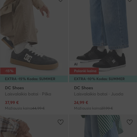
AI
-15%
Palanki kaina
EXTRA -15% Kodas: SUMMER
EXTRA -10% Kodas: SUMMER
DC Shoes
DC Shoes
Laisvalaikio batai · Pilka
Laisvalaikio batai · Juoda
Dabartinė kaina
Dabartinė kaina
37,99
€
24,99
€
Mažiausia kaina
44,99 €
Mažiausia kaina
27,99 €