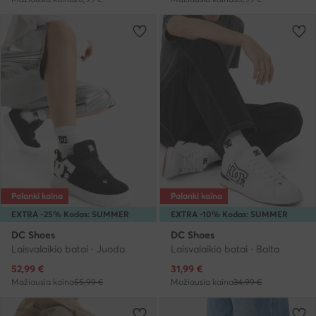
Palanki kaina
Palanki kaina
EXTRA -25% Kodas: SUMMER
EXTRA -10% Kodas: SUMMER
DC Shoes
DC Shoes
Laisvalaikio batai · Juoda
Laisvalaikio batai · Balta
Dabartinė kaina
Dabartinė kaina
52,99
€
31,99
€
Mažiausia kaina
55,99 €
Mažiausia kaina
34,99 €