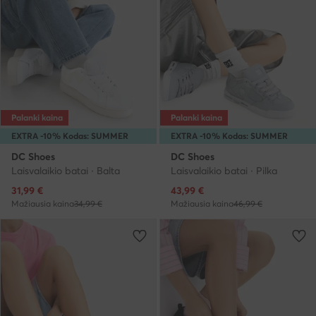
Palanki kaina
Palanki kaina
EXTRA -10% Kodas: SUMMER
EXTRA -10% Kodas: SUMMER
DC Shoes
DC Shoes
Laisvalaikio batai · Balta
Laisvalaikio batai · Pilka
Dabartinė kaina
Dabartinė kaina
31,99
€
43,99
€
Mažiausia kaina
34,99 €
Mažiausia kaina
46,99 €