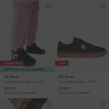
Palanki kaina
-40%
EXTRA -25% Kodas: SUMMER
DC Shoes
DC Shoes
Laisvalaikio batai · Juoda
Laisvalaikio batai · Pilka
Dabartinė kaina
Dabartinė kaina
26,99
€
35,99
€
Mažiausia kaina
29,99 €
Mažiausia kaina
59,99 €