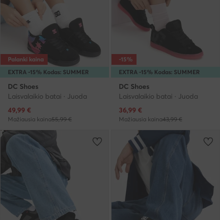
Palanki kaina
-15%
EXTRA -15% Kodas: SUMMER
EXTRA -15% Kodas: SUMMER
DC Shoes
DC Shoes
Laisvalaikio batai · Juoda
Laisvalaikio batai · Juoda
Dabartinė kaina
Dabartinė kaina
49,99
€
36,99
€
Mažiausia kaina
55,99 €
Mažiausia kaina
43,99 €