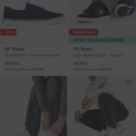
-25%
Palanki kaina
EXTRA -25% Kodas: SUMMER
DC Shoes
DC Shoes
Sportbačiai · Tamsiai mėlyna
Laisvalaikio batai · Juoda
Dabartinė kaina
Dabartinė kaina
29,99
€
34,99
€
Mažiausia kaina
39,99 €
Mažiausia kaina
38,99 €