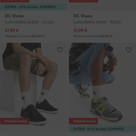
EXTRA -25% Kodas: SUMMER
DC Shoes
DC Shoes
Laisvalaikio batai · Juoda
Laisvalaikio batai · Ruda
Dabartinė kaina
Dabartinė kaina
57,99
€
31,99
€
Mažiausia kaina
65,99 €
Mažiausia kaina
33,99 €
Palanki kaina
Palanki kaina
EXTRA -10% Kodas: SUMMER