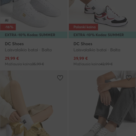
AI
-16%
Palanki kaina
EXTRA -10% Kodas: SUMMER
EXTRA -10% Kodas: SUMMER
DC Shoes
DC Shoes
Laisvalaikio batai · Balta
Laisvalaikio batai · Balta
Dabartinė kaina
Dabartinė kaina
29,99
€
39,99
€
Mažiausia kaina
35,99 €
Mažiausia kaina
42,99 €