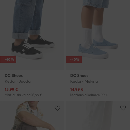
-40%
-40%
DC Shoes
DC Shoes
Kedai · Juoda
Kedai · Mėlyna
Dabartinė kaina
Dabartinė kaina
15,99
€
14,99
€
Mažiausia kaina
26,99 €
Mažiausia kaina
24,99 €