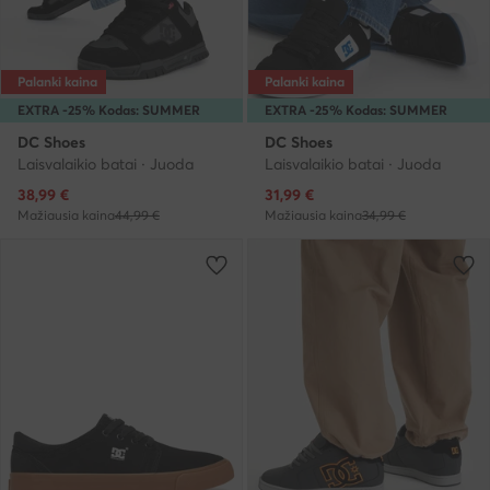
Palanki kaina
Palanki kaina
EXTRA -25% Kodas: SUMMER
EXTRA -25% Kodas: SUMMER
DC Shoes
DC Shoes
Laisvalaikio batai · Juoda
Laisvalaikio batai · Juoda
Dabartinė kaina
Dabartinė kaina
38,99
€
31,99
€
Mažiausia kaina
44,99 €
Mažiausia kaina
34,99 €