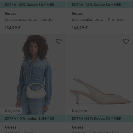
EXTRA -25% Kodas: SUMMER
EXTRA -25% Kodas: SUMMER
Guess
Guess
Laisvalaikio batai · Juoda
Laisvalaikio batai · Kreminė
134,99
€
144,99
€
Naujiena
Naujiena
EXTRA -10% Kodas: SUMMER
EXTRA -25% Kodas: SUMMER
Guess
Guess