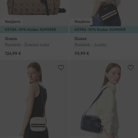
Naujiena
Naujiena
EXTRA -10% Kodas: SUMMER
EXTRA -10% Kodas: SUMMER
Guess
Guess
Rankinė · Šviesiai ruda
Rankinė · Juoda
124,99
€
59,99
€