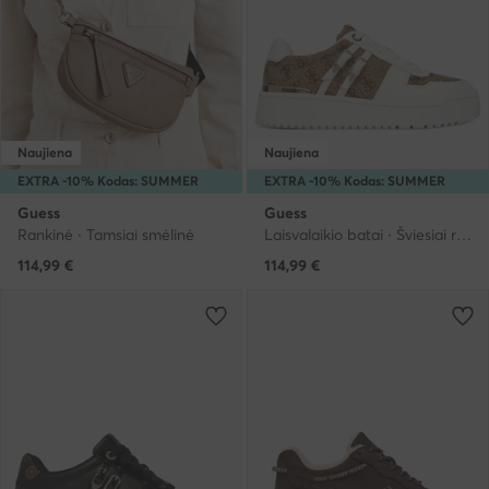
Naujiena
Naujiena
EXTRA -10% Kodas: SUMMER
EXTRA -10% Kodas: SUMMER
Guess
Guess
Rankinė · Tamsiai smėlinė
Laisvalaikio batai · Šviesiai ruda
114,99
€
114,99
€