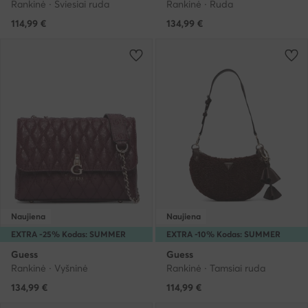
Rankinė · Šviesiai ruda
Rankinė · Ruda
114,99
€
134,99
€
Naujiena
Naujiena
EXTRA -25% Kodas: SUMMER
EXTRA -10% Kodas: SUMMER
Guess
Guess
Rankinė · Vyšninė
Rankinė · Tamsiai ruda
134,99
€
114,99
€