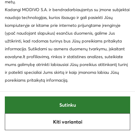
metų.
Kadangi MODIVO S.A. ir bendradarbiaujantys su įmone subjektai
naudoja technologijas, kurios išsaugo ir gali pasiekti Jūsų
kompiuteryje ar kitame prie interneto prijungtame įrenginyje
(ypač naudojant slapukus) esančius duomenis, galime Jus
užtikrinti, kad rodomas turinys bus Jūsų poreikiams pritaikyta
informacija. Sutikdami su asmens duomenų tvarkymu, įskaitant
eavalyne.lt profiliavimą, rinkos ir statistines analizes, suteikiate
mums galimybę atrinkti labiausiai Jūsų poreikius atitinkantį turinį
ir pateikti specialiai Jums skirtą ir kaip įmanoma labiau Jūsų
Naujiena
Naujiena
poreikiams pritaikytą informaciją.
EXTRA -10% Kodas: SUMMER
EXTRA -25% Kodas: SUMMER
Guess
Guess
Rankinė · Ruda
Rankinė · Šviesiai ruda
Sutinku
124,99
€
179,99
€
Kiti variantai
Rūšiuoti
Filtruoti
2