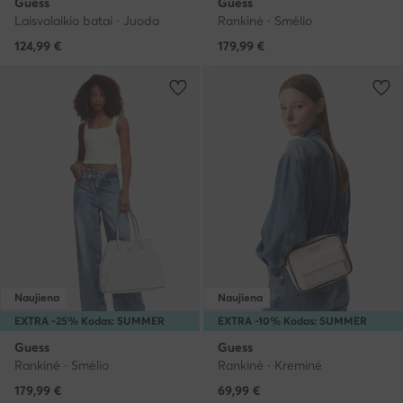
Guess
Guess
Laisvalaikio batai · Juoda
Rankinė · Smėlio
124,99
€
179,99
€
Naujiena
Naujiena
EXTRA -25% Kodas: SUMMER
EXTRA -10% Kodas: SUMMER
Guess
Guess
Rankinė · Smėlio
Rankinė · Kreminė
179,99
€
69,99
€