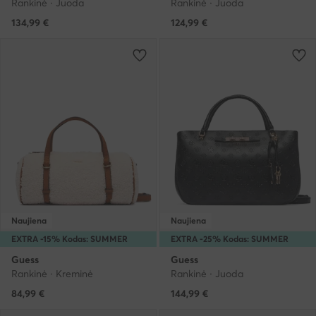
Rankinė · Juoda
Rankinė · Juoda
134,99
€
124,99
€
Naujiena
Naujiena
EXTRA -15% Kodas: SUMMER
EXTRA -25% Kodas: SUMMER
Guess
Guess
Rankinė · Kreminė
Rankinė · Juoda
84,99
€
144,99
€