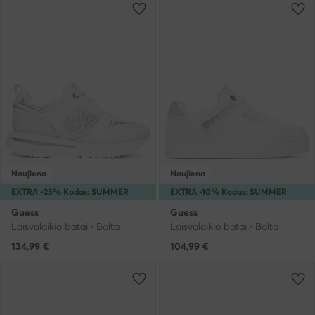
Naujiena
Naujiena
EXTRA -25% Kodas: SUMMER
EXTRA -10% Kodas: SUMMER
Guess
Guess
Laisvalaikio batai · Balta
Laisvalaikio batai · Balta
134,99
€
104,99
€