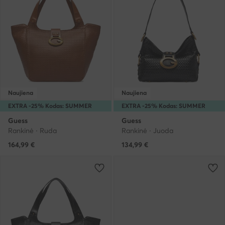
Naujiena
Naujiena
EXTRA -25% Kodas: SUMMER
EXTRA -25% Kodas: SUMMER
Guess
Guess
Rankinė · Ruda
Rankinė · Juoda
164,99
€
134,99
€