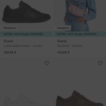
Naujiena
Naujiena
EXTRA -10% Kodas: SUMMER
EXTRA -10% Kodas: SUMMER
Guess
Guess
Laisvalaikio batai · Juoda
Rankinė · Rožinė
124,99
€
114,99
€