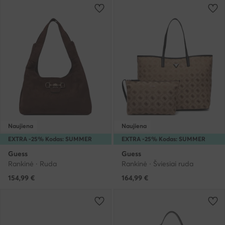
Naujiena
Naujiena
EXTRA -25% Kodas: SUMMER
EXTRA -25% Kodas: SUMMER
Guess
Guess
Rankinė · Ruda
Rankinė · Šviesiai ruda
154,99
€
164,99
€