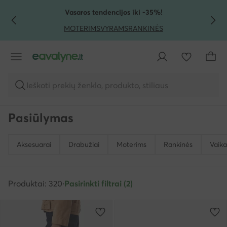
PEREITI PRIE PAGRINDINIO TURINIO
PEREITI Į PAIEŠKĄ
Vasaros tendencijos iki -35%!
MOTERIMS
VYRAMS
RANKINĖS
Ieškoti prekių ženklo, produkto, stiliaus
Pasiūlymas
Aksesuarai
Drabužiai
Moterims
Rankinės
Vaik
Produktai: 320
·
Pasirinkti filtrai (2)