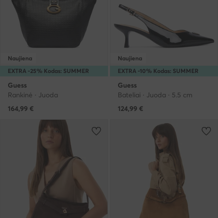
Naujiena
Naujiena
EXTRA -25% Kodas: SUMMER
EXTRA -10% Kodas: SUMMER
Guess
Guess
Rankinė · Juoda
Bateliai · Juoda · 5.5 cm
164,99
€
124,99
€