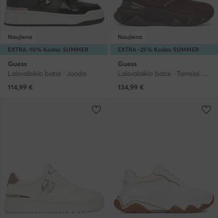
Naujiena
Naujiena
EXTRA -10% Kodas: SUMMER
EXTRA -25% Kodas: SUMMER
Guess
Guess
Laisvalaikio batai · Juoda
Laisvalaikio batai · Tamsiai ruda
114,99
€
134,99
€