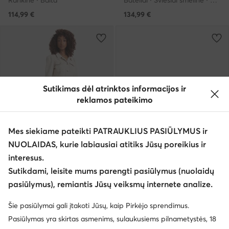
Rankinė · Balta
Bateliai · Šviesiai smėlinė · 5.5 cm
114,99
€
134,99
€
Sutikimas dėl atrinktos informacijos ir
reklamos pateikimo
Mes siekiame pateikti PATRAUKLIUS PASIŪLYMUS ir
NUOLAIDAS, kurie labiausiai atitiks Jūsų poreikius ir
interesus.
Naujiena
Naujiena
Sutikdami, leisite mums parengti pasiūlymus (nuolaidų
EXTRA -25% Kodas: SUMMER
EXTRA -10% Kodas: SUMMER
pasiūlymus), remiantis Jūsų veiksmų internete analize.
Guess
Guess
Krepšys · Juoda
Kosmetinė · Juoda
Šie pasiūlymai gali įtakoti Jūsų, kaip Pirkėjo sprendimus.
189,99
€
49,99
€
Pasiūlymas yra skirtas asmenims, sulaukusiems pilnametystės, 18