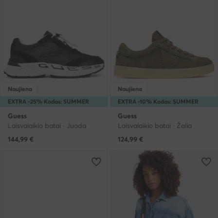
Naujiena
Naujiena
EXTRA -25% Kodas: SUMMER
EXTRA -10% Kodas: SUMMER
Guess
Guess
Laisvalaikio batai · Juoda
Laisvalaikio batai · Žalia
144,99
€
124,99
€