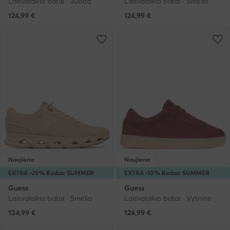
Laisvalaikio batai · Juoda
Laisvalaikio batai · Smėlio
124,99
€
124,99
€
Naujiena
Naujiena
EXTRA -25% Kodas: SUMMER
EXTRA -10% Kodas: SUMMER
Guess
Guess
Laisvalaikio batai · Smėlio
Laisvalaikio batai · Vyšninė
134,99
€
124,99
€