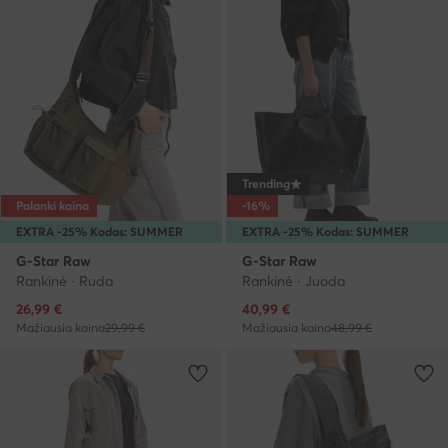
Trending
Palanki kaina
-16%
EXTRA -25% Kodas: SUMMER
EXTRA -25% Kodas: SUMMER
G-Star Raw
G-Star Raw
Rankinė · Ruda
Rankinė · Juoda
Dabartinė kaina
Dabartinė kaina
26,99
€
40,99
€
Mažiausia kaina
29,99 €
Mažiausia kaina
48,99 €