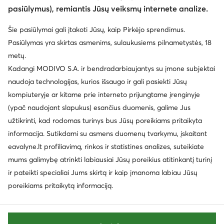
pasiūlymus), remiantis Jūsų veiksmų internete analize.
Šie pasiūlymai gali įtakoti Jūsų, kaip Pirkėjo sprendimus.
Pasiūlymas yra skirtas asmenims, sulaukusiems pilnametystės, 18
metų.
Kadangi MODIVO S.A. ir bendradarbiaujantys su įmone subjektai
naudoja technologijas, kurios išsaugo ir gali pasiekti Jūsų
kompiuteryje ar kitame prie interneto prijungtame įrenginyje
(ypač naudojant slapukus) esančius duomenis, galime Jus
užtikrinti, kad rodomas turinys bus Jūsų poreikiams pritaikyta
informacija. Sutikdami su asmens duomenų tvarkymu, įskaitant
eavalyne.lt profiliavimą, rinkos ir statistines analizes, suteikiate
mums galimybę atrinkti labiausiai Jūsų poreikius atitinkantį turinį
ir pateikti specialiai Jums skirtą ir kaip įmanoma labiau Jūsų
poreikiams pritaikytą informaciją.