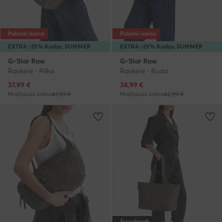
Palanki kaina
Palanki kaina
EXTRA -25% Kodas: SUMMER
EXTRA -25% Kodas: SUMMER
G-Star Raw
G-Star Raw
Rankinė · Pilka
Rankinė · Ruda
Dabartinė kaina
Dabartinė kaina
37,99
€
38,99
€
Mažiausia kaina
41,99 €
Mažiausia kaina
42,99 €
Trending