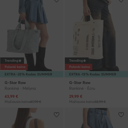
Trending
Trending
Palanki kaina
Palanki kaina
EXTRA -25% Kodas: SUMMER
EXTRA -15% Kodas: SUMMER
G-Star Raw
G-Star Raw
Rankinė · Mėlyna
Rankinė · Écru
Dabartinė kaina
Dabartinė kaina
43,99
€
29,99
€
Mažiausia kaina
47,99 €
Mažiausia kaina
33,99 €