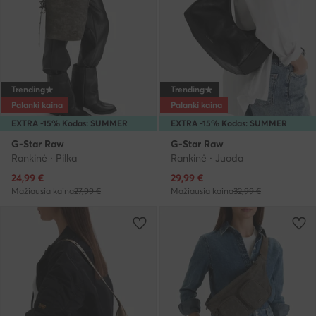
Trending
Trending
Palanki kaina
Palanki kaina
EXTRA -15% Kodas: SUMMER
EXTRA -15% Kodas: SUMMER
G-Star Raw
G-Star Raw
Rankinė · Pilka
Rankinė · Juoda
Dabartinė kaina
Dabartinė kaina
24,99
€
29,99
€
Mažiausia kaina
27,99 €
Mažiausia kaina
32,99 €