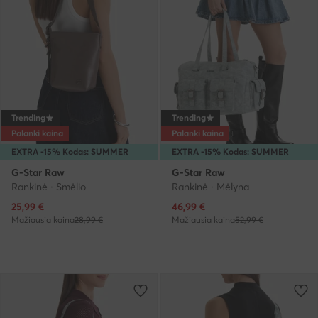
Trending
Trending
Palanki kaina
Palanki kaina
EXTRA -15% Kodas: SUMMER
EXTRA -15% Kodas: SUMMER
G-Star Raw
G-Star Raw
Rankinė · Smėlio
Rankinė · Mėlyna
Dabartinė kaina
Dabartinė kaina
25,99
€
46,99
€
Mažiausia kaina
28,99 €
Mažiausia kaina
52,99 €