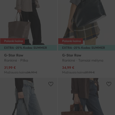
Palanki kaina
Palanki kaina
EXTRA -25% Kodas: SUMMER
EXTRA -25% Kodas: SUMMER
G-Star Raw
G-Star Raw
Rankinė · Pilka
Rankinė · Tamsiai mėlyna
Dabartinė kaina
Dabartinė kaina
31,99
€
34,99
€
Mažiausia kaina
34,99 €
Mažiausia kaina
37,99 €