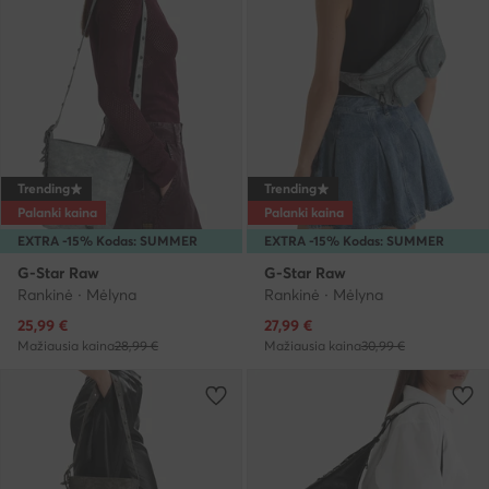
Trending
Trending
Palanki kaina
Palanki kaina
EXTRA -15% Kodas: SUMMER
EXTRA -15% Kodas: SUMMER
G-Star Raw
G-Star Raw
Rankinė · Mėlyna
Rankinė · Mėlyna
Dabartinė kaina
Dabartinė kaina
25,99
€
27,99
€
Mažiausia kaina
28,99 €
Mažiausia kaina
30,99 €