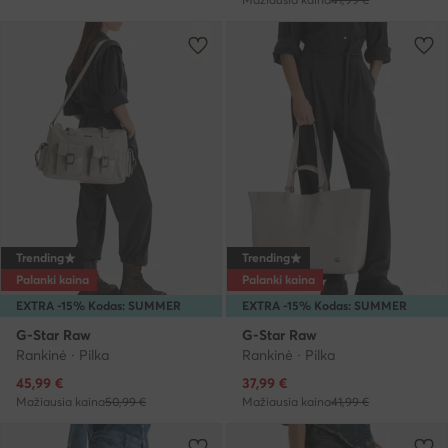
Trending
Trending
Palanki kaina
Palanki kaina
EXTRA -15% Kodas: SUMMER
EXTRA -15% Kodas: SUMMER
G-Star Raw
G-Star Raw
Rankinė · Pilka
Rankinė · Pilka
Dabartinė kaina
Dabartinė kaina
45,99
€
37,99
€
Mažiausia kaina
50,99 €
Mažiausia kaina
41,99 €