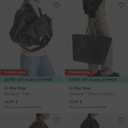
Palanki kaina
Palanki kaina
EXTRA -25% Kodas: SUMMER
EXTRA -25% Kodas: SUMMER
G-Star Raw
G-Star Raw
Rankinė · Pilka
Rankinė · Tamsiai mėlyna
Dabartinė kaina
Dabartinė kaina
24,99
€
31,99
€
Mažiausia kaina
26,99 €
Mažiausia kaina
34,99 €