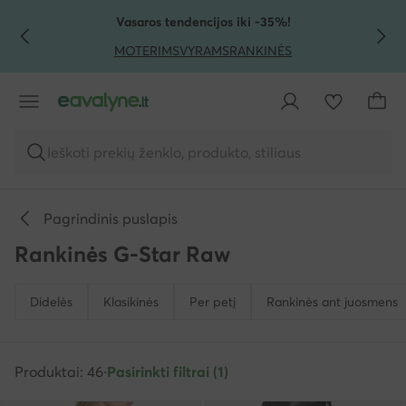
PEREITI PRIE PAGRINDINIO TURINIO
PEREITI Į PAIEŠKĄ
Vasaros tendencijos iki -35%!
MOTERIMS
VYRAMS
RANKINĖS
Ieškoti prekių ženklo, produkto, stiliaus
Pagrindinis puslapis
Rankinės G-Star Raw
Didelės
Klasikinės
Per petį
Rankinės ant juosmens
Produktai: 46
·
Pasirinkti filtrai (1)