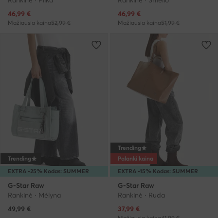
Dabartinė kaina
Dabartinė kaina
46,99
€
46,99
€
Mažiausia kaina
52,99 €
Mažiausia kaina
51,99 €
Trending
Trending
Palanki kaina
EXTRA -25% Kodas: SUMMER
EXTRA -15% Kodas: SUMMER
G-Star Raw
G-Star Raw
Rankinė · Mėlyna
Rankinė · Ruda
Dabartinė kaina
49,99
€
37,99
€
Mažiausia kaina
41,99 €