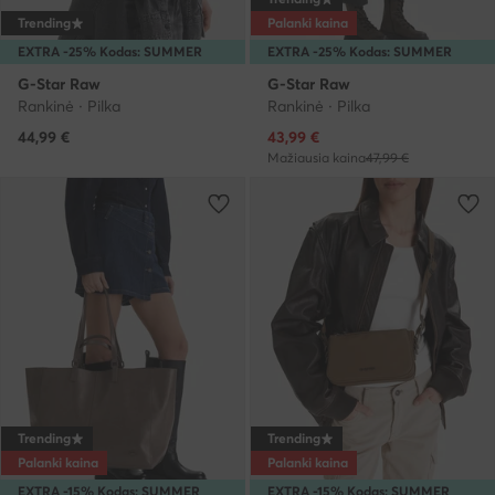
Trending
Palanki kaina
EXTRA -25% Kodas: SUMMER
EXTRA -25% Kodas: SUMMER
G-Star Raw
G-Star Raw
Rankinė · Pilka
Rankinė · Pilka
Dabartinė kaina
44,99
€
43,99
€
Mažiausia kaina
47,99 €
Trending
Trending
Palanki kaina
Palanki kaina
EXTRA -15% Kodas: SUMMER
EXTRA -15% Kodas: SUMMER