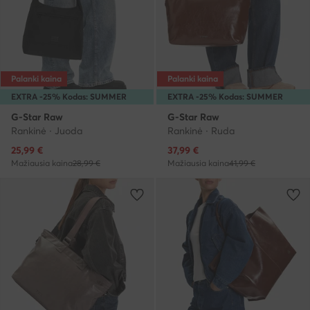
Palanki kaina
Palanki kaina
EXTRA -25% Kodas: SUMMER
EXTRA -25% Kodas: SUMMER
G-Star Raw
G-Star Raw
Rankinė · Juoda
Rankinė · Ruda
Dabartinė kaina
Dabartinė kaina
25,99
€
37,99
€
Mažiausia kaina
28,99 €
Mažiausia kaina
41,99 €