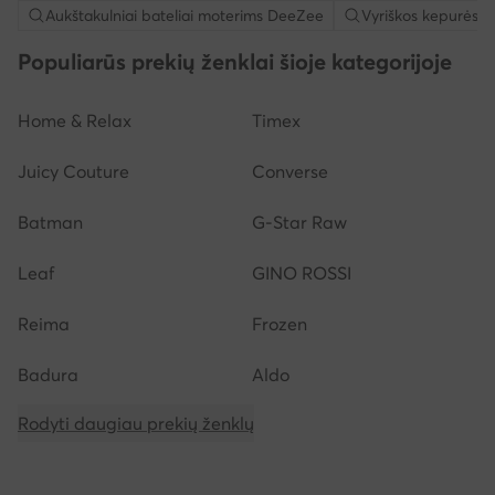
Aukštakulniai bateliai moterims DeeZee
Vyriškos kepurės Q
Populiarūs prekių ženklai šioje kategorijoje
Home & Relax
Timex
Juicy Couture
Converse
Batman
G-Star Raw
Leaf
GINO ROSSI
Reima
Frozen
Badura
Aldo
Rodyti daugiau prekių ženklų