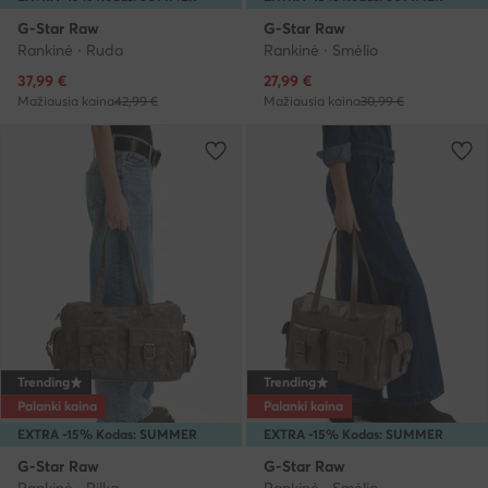
G-Star Raw
G-Star Raw
Rankinė · Ruda
Rankinė · Smėlio
Dabartinė kaina
Dabartinė kaina
37,99
€
27,99
€
Mažiausia kaina
42,99 €
Mažiausia kaina
30,99 €
Trending
Trending
Palanki kaina
Palanki kaina
EXTRA -15% Kodas: SUMMER
EXTRA -15% Kodas: SUMMER
G-Star Raw
G-Star Raw
Rankinė · Pilka
Rankinė · Smėlio