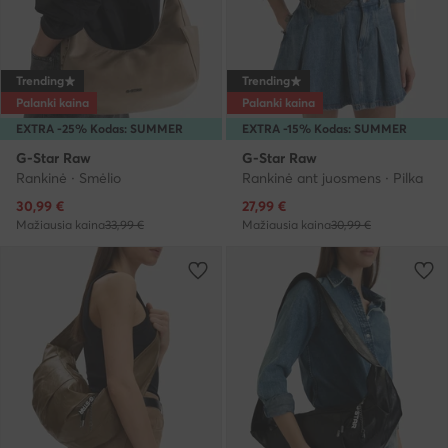
Trending
Trending
Palanki kaina
Palanki kaina
EXTRA -25% Kodas: SUMMER
EXTRA -15% Kodas: SUMMER
G-Star Raw
G-Star Raw
Rankinė · Smėlio
Rankinė ant juosmens · Pilka
Dabartinė kaina
Dabartinė kaina
30,99
€
27,99
€
Mažiausia kaina
33,99 €
Mažiausia kaina
30,99 €