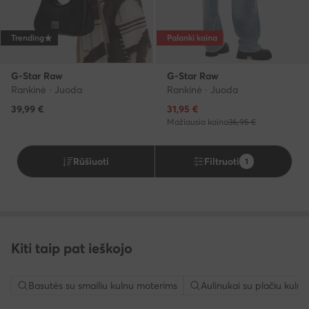
Trending
Palanki kaina
G-Star Raw
G-Star Raw
Rankinė · Juoda
Rankinė · Juoda
Dabartinė kaina
39,99
€
31,95
€
Mažiausia kaina
36,95 €
Rūšiuoti
Filtruoti
1
Kiti taip pat ieškojo
Basutės su smailiu kulnu moterims
Aulinukai su plačiu kul