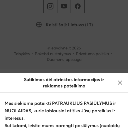
Keisti šalį: Lietuva (LT)
© eavalyne.lt 2026
Taisyklės
Pakeisti nustatymus
Privatumo politika
Duomenų apsauga
Sutikimas dėl atrinktos informacijos ir
reklamos pateikimo
Mes siekiame pateikti PATRAUKLIUS PASIŪLYMUS ir
NUOLAIDAS, kurie labiausiai atitiks Jūsų poreikius ir
interesus.
Sutikdami, leisite mums parengti pasiūlymus (nuolaidų