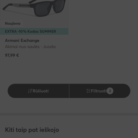
Naujiena
EXTRA -10% Kodas: SUMMER
Armani Exchange
Akiniai nuo saulės · Juoda
97,99
€
Rūšiuoti
Filtruoti
2
Kiti taip pat ieškojo