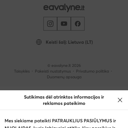
Keisti šalį: Lietuva (LT)
© eavalyne.lt 2026
Taisyklės
Pakeisti nustatymus
Privatumo politika
Duomenų apsauga
Sutikimas dėl atrinktos informacijos ir
reklamos pateikimo
Mes siekiame pateikti PATRAUKLIUS PASIŪLYMUS ir