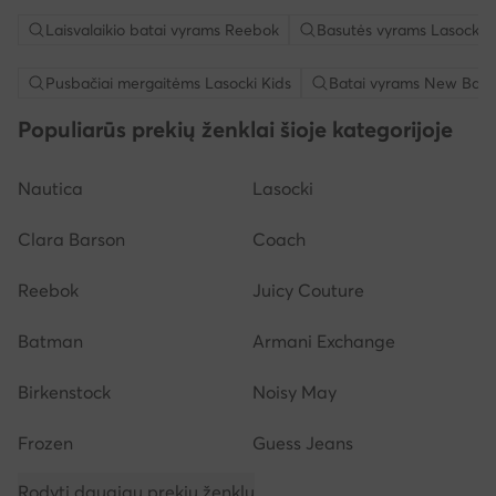
Laisvalaikio batai vyrams Reebok
Basutės vyrams Lasocki
Pusbačiai mergaitėms Lasocki Kids
Batai vyrams New Bala
Populiarūs prekių ženklai šioje kategorijoje
Nautica
Lasocki
Clara Barson
Coach
Reebok
Juicy Couture
Batman
Armani Exchange
Birkenstock
Noisy May
Frozen
Guess Jeans
Rodyti daugiau prekių ženklų