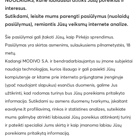
NUOLAIDAS, kurie labiausiai atitiks Jūsų poreikius ir
interesus.
Sutikdami, leisite mums parengti pasiūlymus (nuolaidų
pasiūlymus), remiantis Jūsų veiksmų internete analize.
Šie pasiūlymai gali įtakoti Jūsų, kaip Pirkėjo sprendimus.
Pasiūlymas yra skirtas asmenims, sulaukusiems pilnametystės, 18
metų.
Kadangi MODIVO S.A. ir bendradarbiaujantys su įmone subjektai
naudoja technologijas, kurios išsaugo ir gali pasiekti Jūsų
kompiuteryje ar kitame prie interneto prijungtame įrenginyje
(ypač naudojant slapukus) esančius duomenis, galime Jus
užtikrinti, kad rodomas turinys bus Jūsų poreikiams pritaikyta
informacija. Sutikdami su asmens duomenų tvarkymu, įskaitant
eavalyne.lt profiliavimą, rinkos ir statistines analizes, suteikiate
mums galimybę atrinkti labiausiai Jūsų poreikius atitinkantį turinį
ir pateikti specialiai Jums skirtą ir kaip įmanoma labiau Jūsų
poreikiams pritaikytą informaciją.