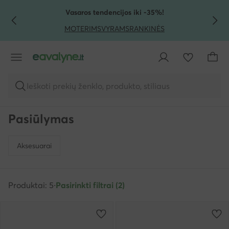
PEREITI PRIE PAGRINDINIO TURINIO
PEREITI Į PAIEŠKĄ
Vasaros tendencijos iki -35%!
MOTERIMS
VYRAMS
RANKINĖS
Ieškoti prekių ženklo, produkto, stiliaus
Pasiūlymas
Aksesuarai
Produktai: 5
·
Pasirinkti filtrai (2)