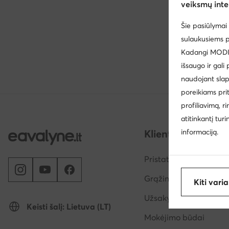
veiksmų inte
Šie pasiūlymai 
Podívejt
sulaukusiems p
Kadangi MODIVO
išsaugo ir gali
naudojant slap
poreikiams pri
profiliavimą, r
atitinkantį tur
informaciją.
Klientų aptarnav
Pristatymo būdai ir išl
Grąžinimas
Kiti vari
Užsakymo vykdymas
Keisti šalį: Lietuva (LT)
Mokėjimo būdai