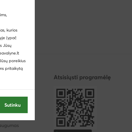
ims,
ntaktujte
s, kurios
yje (ypač
us Jūsų
eavalyne.lt
 Jūsų poreikius
ms pritaikytą
ija
Atsisiųsti programėlę
elė
Sutinku
iežiūra
saugumas