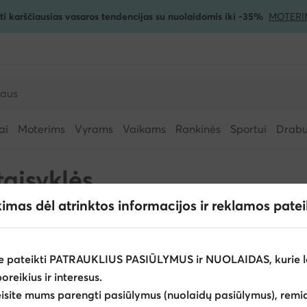
ti karščiausias vasaros tendencijas su nuolaidomis iki -35%
MOTERI
ai
Moterims
Vyrams
Vaikams
Rankinės
Sportui
Drabuž
taisyklės
kimas dėl atrinktos informacijos ir reklamos pate
ttps://www.eavalyne.lt/taisykles
e pateikti PATRAUKLIUS PASIŪLYMUS ir NUOLAIDAS, kurie l
poreikius ir interesus.
eisite mums parengti pasiūlymus (nuolaidų pasiūlymus), remia