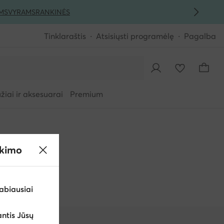
MS
VYRAMS
RANKINĖS
Tinklaraštis
Atsisiųsti programėlę
Pagalba
iai ir aksesuarai
Premium
ikimo
abiausiai
ntis Jūsų