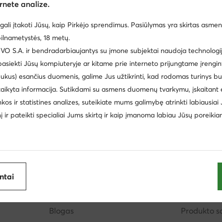
rnete analize.
Turite klausimų?
gali įtakoti Jūsų, kaip Pirkėjo sprendimus. Pasiūlymas yra skirtas asmen
e se na nejčastější dotazy v zákaznickém centru nebo nás ko
ilnametystės, 18 metų.
Pagalbos centras
Kontaktai
 S.A. ir bendradarbiaujantys su įmone subjektai naudoja technologija
 pasiekti Jūsų kompiuteryje ar kitame prie interneto prijungtame įrengin
ukus) esančius duomenis, galime Jus užtikrinti, kad rodomas turinys b
taikyta informacija. Sutikdami su asmens duomenų tvarkymu, įskaitant 
inkos ir statistines analizes, suteikiate mums galimybę atrinkti labiausiai
inį ir pateikti specialiai Jums skirtą ir kaip įmanoma labiau Jūsų poreikia
imas
Apie mus
Informac
aidos
Įmonės duomenys
Kaip pirkti?
MODIVO grupė
Dydžių lent
antai
Karjera MODIVO grupėje
Avalynės pr
Blogas
Produkto 