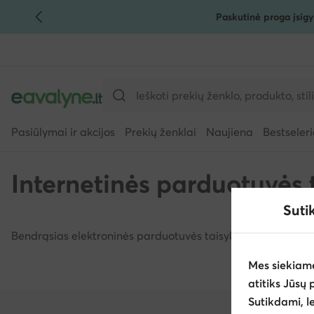
Paskutinė proga įsigy
PEREITI PRIE PAGRINDINIO TURINIO
PEREITI Į PAIEŠKĄ
Pasiūlymai ir akcijos
Prekių ženklai
Naujiena
Bestseleri
Internetinės parduotuvės 
Suti
Bendrąsias elektroninės parduotuvės taisykles rasite čia:
h
Mes siekiam
atitiks Jūsų 
Sutikdami, l