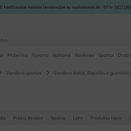
ti karščiausias vasaros tendencijas su nuolaidomis iki -35%
MOTERI
ai
Moterims
Vyrams
Vaikams
Rankinės
Sportui
Drabuž
Vandens sportas
Vandens batai, šlepetės ir guminiai
dis
Prekių ženklai
Spalva
Lytis
Produkto tipas