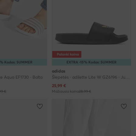
Palanki kaina
5% Kodas: SUMMER
EXTRA -15% Kodas: SUMMER
adidas
tte Aqua EF1730 · Balta
Šlepetės · adilette Lite W GZ6196 · Juoda
Dabartinė kaina
25,99
€
99 €
Mažiausia kaina
28,99 €