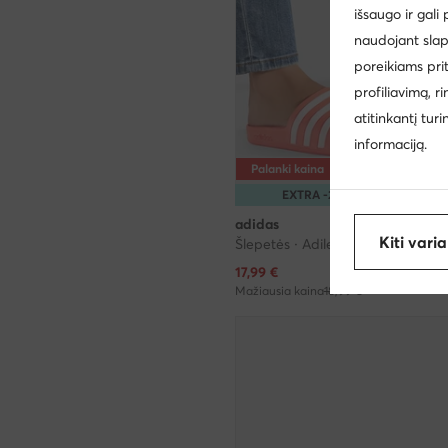
išsaugo ir gali
naudojant slap
poreikiams pri
profiliavimą, r
atitinkantį tur
informaciją.
Palanki kaina
EXTRA -25% Kodas: SUMME
adidas
Kiti vari
Dabartinė kaina
17,99
€
Mažiausia kaina
18,99 €