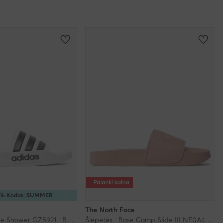
Palanki kaina
5% Kodas: SUMMER
The North Face
Šlepetės · adilette Shower GZ5921 · Balta
Šlepetės · Base Camp Slide III NF0A4T2SZ1P1 · Rožinė