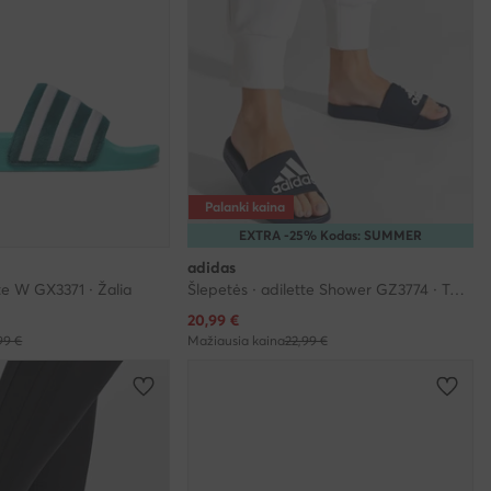
Palanki kaina
EXTRA -25% Kodas: SUMMER
adidas
tte W GX3371 · Žalia
Šlepetės · adilette Shower GZ3774 · Tamsiai mėlyna
Dabartinė kaina
20,99
€
99 €
Mažiausia kaina
22,99 €