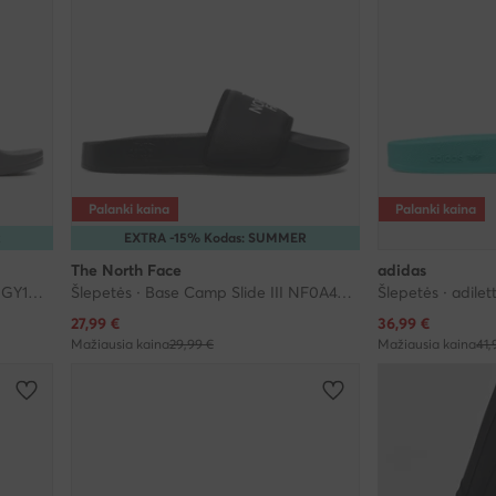
Palanki kaina
Palanki kaina
R
EXTRA -15% Kodas: SUMMER
The North Face
adidas
Šlepetės · Adilette Shower Slides GY1891 · Pilka
Šlepetės · Base Camp Slide III NF0A4T2SKY41-050 · Juoda
Šlepetės · adile
Dabartinė kaina
Dabartinė kaina
27,99
€
36,99
€
Mažiausia kaina
29,99 €
Mažiausia kaina
41,