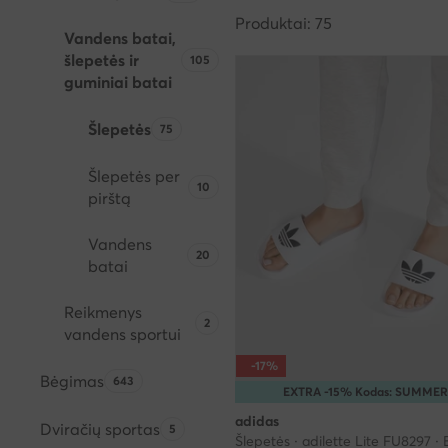
Produktai: 75
Vandens batai,
šlepetės ir
Produktų skaičius:
105
guminiai batai
Šlepetės
Produktų skaičius:
75
Šlepetės per
Produktų skaičius:
10
pirštą
Vandens
Produktų skaičius:
20
batai
Reikmenys
Produktų skaičius:
2
vandens sportui
-17%
Bėgimas
Produktų skaičius:
643
EXTRA -15% Kodas: SUMMER
adidas
Dviračių sportas
Produktų skaičius:
5
Šlepetės · adilette Lite FU8297 · 