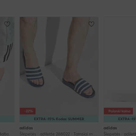
-22%
Palanki kaina
EXTRA -15% Kodas: SUMMER
EXTRA -1
adidas
adidas
Balta
Šlepetės · adilette 288022 · Tamsiai mėlyna