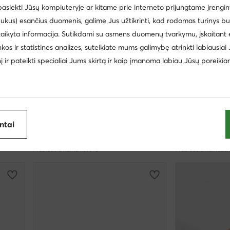
 pasiekti Jūsų kompiuteryje ar kitame prie interneto prijungtame įrengin
ukus) esančius duomenis, galime Jus užtikrinti, kad rodomas turinys b
taikyta informacija. Sutikdami su asmens duomenų tvarkymu, įskaitant 
inkos ir statistines analizes, suteikiate mums galimybę atrinkti labiausiai
inį ir pateikti specialiai Jums skirtą ir kaip įmanoma labiau Jūsų poreikia
Palanki kaina
Palanki kaina
R
adidas
Champion
antai
Šlepetės · Adilette Aqua GZ5235 · Oranžinė
Šlepetės · adilette W GX3372 · Rožinė
Dabartinė kaina
Dabartinė kaina
36,99
€
20,99
€
Mažiausia kaina
41,99 €
Mažiausia kaina
23,