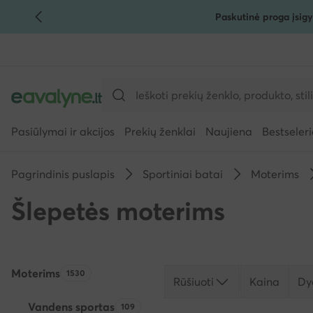
Paskutinė proga įsigy
PEREITI PRIE PAGRINDINIO TURINIO
PEREITI Į PAIEŠKĄ
Pasiūlymai ir akcijos
Prekių ženklai
Naujiena
Bestseleri
Pagrindinis puslapis
Sportiniai batai
Moterims
Šlepetės moterims
Moterims
Produktų skaičius:
1530
Rūšiuoti
Kaina
Dy
Vandens sportas
Produktų skaičius:
109