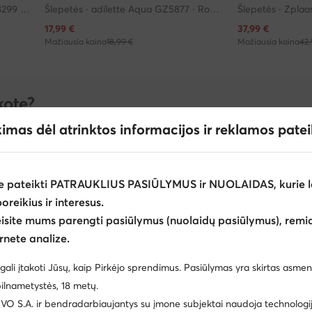
Šlepetės · adilette Lite Slides FU8299 · Tamsiai mėlyna
Šlepetės · adilette Aqua GZ5877 · Rožinė
Dabartinė kaina
Dabartinė kaina
17,99
€
37,99
€
Mažiausia kaina
18,99 €
Mažiausia kaina
42,
kote?
Jūsų pasirinkto dydžio produktus.
kimas dėl atrinktos informacijos ir reklamos pate
40
41
Peržiūrėk daugiau
e pateikti PATRAUKLIUS PASIŪLYMUS ir NUOLAIDAS, kurie l
poreikius ir interesus.
eisite mums parengti pasiūlymus (nuolaidų pasiūlymus), remia
rnete analize.
gali įtakoti Jūsų, kaip Pirkėjo sprendimus. Pasiūlymas yra skirtas asmen
ilnametystės, 18 metų.
 S.A. ir bendradarbiaujantys su įmone subjektai naudoja technologija