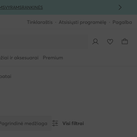
MS
VYRAMS
RANKINĖS
Tinklaraštis
Atsisiųsti programėlę
Pagalba
iai ir aksesuarai
Premium
 batai
Pagrindinė medžiaga
Visi filtrai