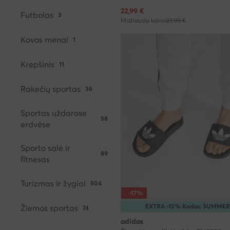
Dabartinė kaina
22,99
€
Futbolas
Produktų skaičius:
3
Mažiausia kaina
27,99 €
Kovos menai
Produktų skaičius:
1
Krepšinis
Produktų skaičius:
11
Rakečių sportas
Produktų skaičius:
36
Sportas uždarose
Produktų skaičius:
58
erdvėse
Sporto salė ir
Produktų skaičius:
89
fitnesas
Turizmas ir žygiai
Produktų skaičius:
504
-17%
EXTRA -15% Kodas: SUMMER
Žiemos sportas
Produktų skaičius:
74
adidas