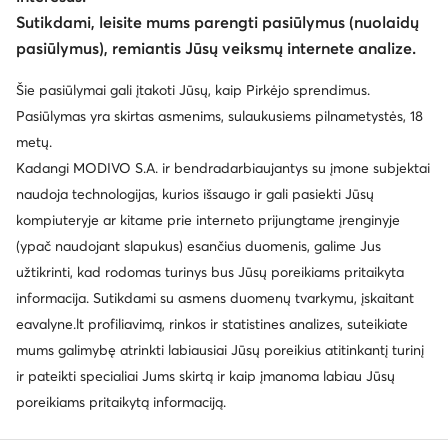
Keisti šalį: Lietuva (LT)
Sutikdami, leisite mums parengti pasiūlymus (nuolaidų
pasiūlymus), remiantis Jūsų veiksmų internete analize.
© eavalyne.lt 2026
Šie pasiūlymai gali įtakoti Jūsų, kaip Pirkėjo sprendimus.
Taisyklės
Pakeisti nustatymus
Privatumo politika
Pasiūlymas yra skirtas asmenims, sulaukusiems pilnametystės, 18
Duomenų apsauga
metų.
Kadangi MODIVO S.A. ir bendradarbiaujantys su įmone subjektai
naudoja technologijas, kurios išsaugo ir gali pasiekti Jūsų
kompiuteryje ar kitame prie interneto prijungtame įrenginyje
(ypač naudojant slapukus) esančius duomenis, galime Jus
užtikrinti, kad rodomas turinys bus Jūsų poreikiams pritaikyta
informacija. Sutikdami su asmens duomenų tvarkymu, įskaitant
eavalyne.lt profiliavimą, rinkos ir statistines analizes, suteikiate
mums galimybę atrinkti labiausiai Jūsų poreikius atitinkantį turinį
ir pateikti specialiai Jums skirtą ir kaip įmanoma labiau Jūsų
poreikiams pritaikytą informaciją.