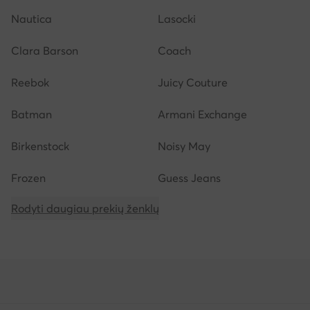
Nautica
Lasocki
Clara Barson
Coach
Reebok
Juicy Couture
Batman
Armani Exchange
Birkenstock
Noisy May
Frozen
Guess Jeans
Rodyti daugiau prekių ženklų