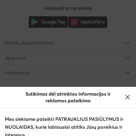
Atsisiųsti programėlę
Klientų aptarnavimas
Apie mus
Informacija
Sutikimas dėl atrinktos informacijos ir
reklamos pateikimo
Mes siekiame pateikti PATRAUKLIUS PASIŪLYMUS ir
NUOLAIDAS, kurie labiausiai atitiks Jūsų poreikius ir
interesus.