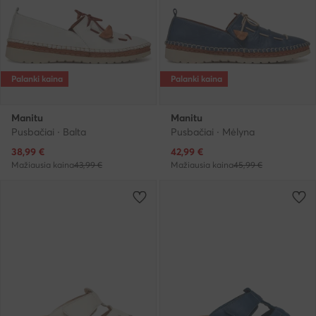
Palanki kaina
Palanki kaina
Manitu
Manitu
Pusbačiai · Balta
Pusbačiai · Mėlyna
Dabartinė kaina
Dabartinė kaina
38,99
€
42,99
€
Mažiausia kaina
43,99 €
Mažiausia kaina
45,99 €