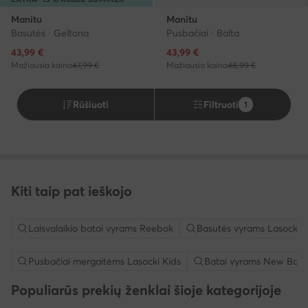
Manitu
Manitu
Basutės · Geltona
Pusbačiai · Balta
Dabartinė kaina
Dabartinė kaina
43,99
€
43,99
€
Mažiausia kaina
47,99 €
Mažiausia kaina
48,99 €
Rūšiuoti
Filtruoti
1
Kiti taip pat ieškojo
Laisvalaikio batai vyrams Reebok
Basutės vyrams Lasocki
Pusbačiai mergaitėms Lasocki Kids
Batai vyrams New Bala
Populiarūs prekių ženklai šioje kategorijoje