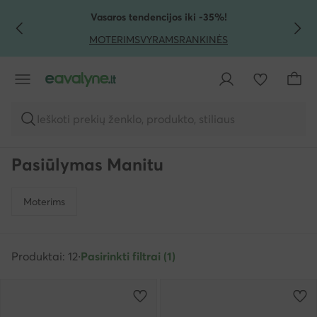
PEREITI PRIE PAGRINDINIO TURINIO
PEREITI Į PAIEŠKĄ
Vasaros tendencijos iki -35%!
MOTERIMS
VYRAMS
RANKINĖS
Ieškoti prekių ženklo, produkto, stiliaus
Pasiūlymas Manitu
Moterims
Produktai: 12
·
Pasirinkti filtrai (1)