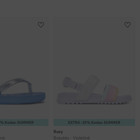
5% Kodas: SUMMER
EXTRA -25% Kodas: SUMMER
Roxy
inė
Basutės · Violetinė