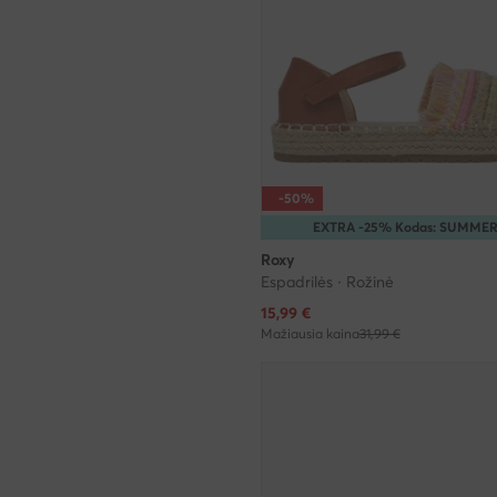
-50%
EXTRA -25% Kodas: SUMME
Roxy
Espadrilės · Rožinė
Dabartinė kaina
15,99
€
Mažiausia kaina
31,99 €