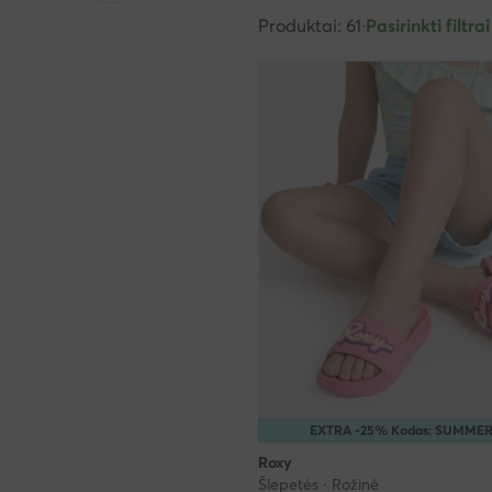
Produktai: 61
·
Pasirinkti filtrai
EXTRA -25% Kodas: SUMME
Roxy
Šlepetės · Rožinė