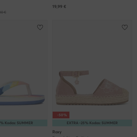
19,99
€
00 €
-50%
5% Kodas: SUMMER
EXTRA -25% Kodas: SUMMER
Roxy