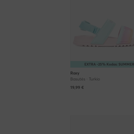
EXTRA -25% Kodas: SUMME
Roxy
Basutės · Turkio
19,99
€