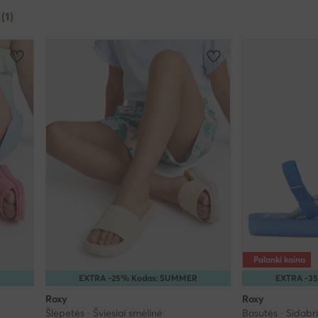
 (1)
Palanki kaina
R
EXTRA -25% Kodas: SUMMER
EXTRA -3
Roxy
Roxy
Šlepetės · Šviesiai smėlinė
Basutės · Sidabr