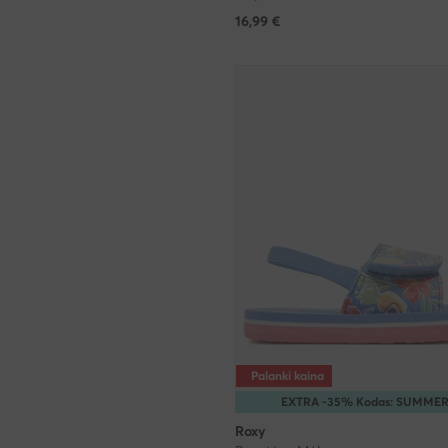
16,99
€
Palanki kaina
EXTRA -35% Kodas: SUMME
Roxy