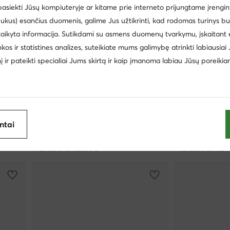
 pasiekti Jūsų kompiuteryje ar kitame prie interneto prijungtame įrengin
ukus) esančius duomenis, galime Jus užtikrinti, kad rodomas turinys b
taikyta informacija. Sutikdami su asmens duomenų tvarkymu, įskaitant 
inkos ir statistines analizes, suteikiate mums galimybę atrinkti labiausiai
inį ir pateikti specialiai Jums skirtą ir kaip įmanoma labiau Jūsų poreikia
-40%
-24%
R
EXTRA -25% Kodas: SUMMER
EXTRA -2
Roxy
Roxy
antai
Basutės · Violetinė
Espadrilės · Viol
Dabartinė kaina
Dabartinė kaina
18,99
€
18,99
€
Mažiausia kaina
31,99 €
Mažiausia kaina
24,