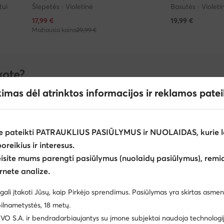
tui
Šlepetės · Violetinė
Basutės · Violeti
Dabartinė kaina
17,99
€
19,99
€
Mažiausia kaina
29,99 €
kote?
Jūsų pasirinkto dydžio produktus.
kimas dėl atrinktos informacijos ir reklamos pate
26
27
28
29
Peržiūrėk daugiau
e pateikti PATRAUKLIUS PASIŪLYMUS ir NUOLAIDAS, kurie l
poreikius ir interesus.
eisite mums parengti pasiūlymus (nuolaidų pasiūlymus), remia
rnete analize.
gali įtakoti Jūsų, kaip Pirkėjo sprendimus. Pasiūlymas yra skirtas asmen
ilnametystės, 18 metų.
 S.A. ir bendradarbiaujantys su įmone subjektai naudoja technologija