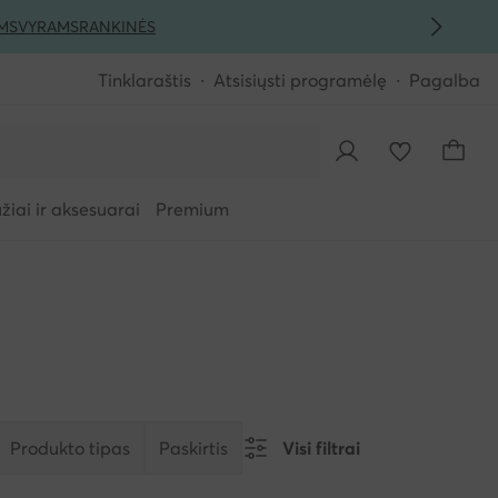
MS
VYRAMS
RANKINĖS
Tinklaraštis
Atsisiųsti programėlę
Pagalba
iai ir aksesuarai
Premium
Produkto tipas
Paskirtis
Visi filtrai