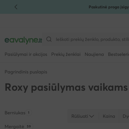
Paskutinė proga įsigy
PEREITI PRIE PAGRINDINIO TURINIO
PEREITI Į PAIEŠKĄ
Pasiūlymai ir akcijos
Prekių ženklai
Naujiena
Bestseleri
Pagrindinis puslapis
Roxy pasiūlymas vaikams
Berniukas
Produktų skaičius:
1
Rūšiuoti
Kaina
Dy
Mergaitė
Produktų skaičius:
59