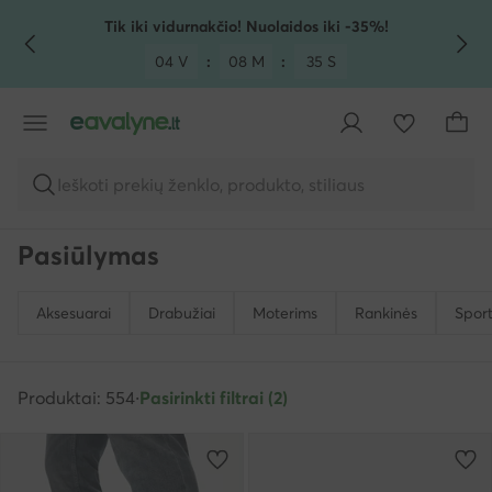
PEREITI PRIE PAGRINDINIO TURINIO
PEREITI Į PAIEŠKĄ
Tik iki vidurnakčio! Nuolaidos iki -35%!
04 V
:
08 M
:
33 S
Ieškoti prekių ženklo, produkto, stiliaus
Pasiūlymas
Aksesuarai
Drabužiai
Moterims
Rankinės
Sport
Produktai: 554
·
Pasirinkti filtrai (2)