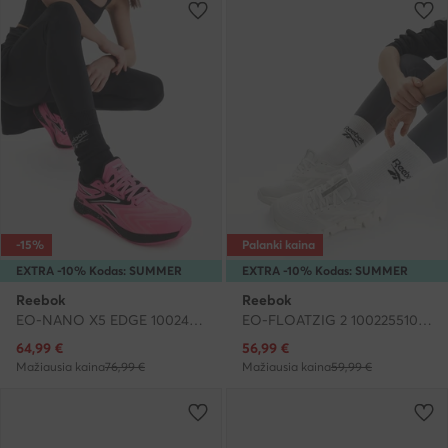
-15%
Palanki kaina
EXTRA -10% Kodas: SUMMER
EXTRA -10% Kodas: SUMMER
Reebok
Reebok
EO-NANO X5 EDGE 100244436 · Batai į sporto salę
EO-FLOATZIG 2 100225510 · Bėgimo batai
Dabartinė kaina
Dabartinė kaina
64,99
€
56,99
€
Mažiausia kaina
76,99 €
Mažiausia kaina
59,99 €