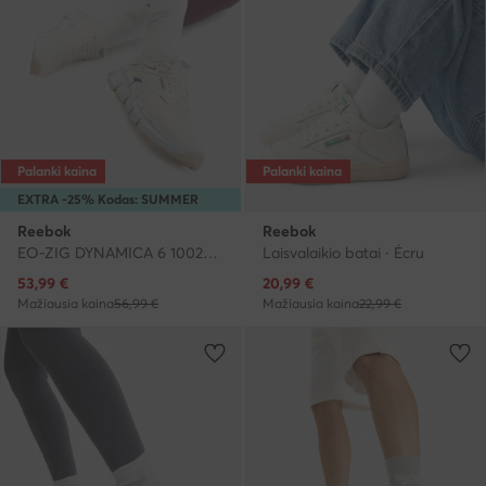
Palanki kaina
Palanki kaina
EXTRA -25% Kodas: SUMMER
Reebok
Reebok
EO-ZIG DYNAMICA 6 100244513 · Bėgimo batai
Laisvalaikio batai · Écru
Dabartinė kaina
Dabartinė kaina
53,99
€
20,99
€
Mažiausia kaina
56,99 €
Mažiausia kaina
22,99 €