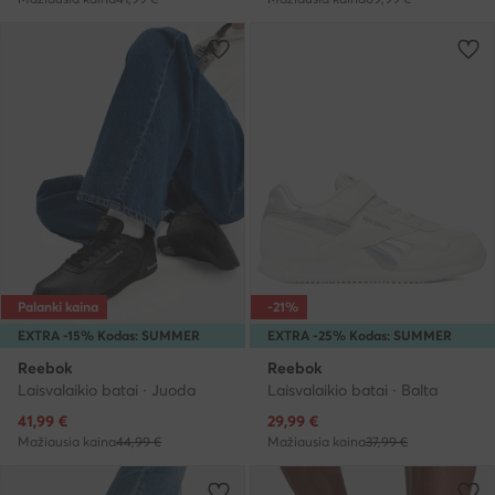
Palanki kaina
-21%
EXTRA -15% Kodas: SUMMER
EXTRA -25% Kodas: SUMMER
Reebok
Reebok
Laisvalaikio batai · Juoda
Laisvalaikio batai · Balta
Dabartinė kaina
Dabartinė kaina
41,99
€
29,99
€
Mažiausia kaina
44,99 €
Mažiausia kaina
37,99 €