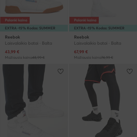
Palanki kaina
Palanki kaina
EXTRA -15% Kodas: SUMMER
EXTRA -15% Kodas: SUMMER
Reebok
Reebok
Laisvalaikio batai · Balta
Laisvalaikio batai · Balta
Dabartinė kaina
Dabartinė kaina
43,99
€
67,99
€
Mažiausia kaina
48,99 €
Mažiausia kaina
74,99 €