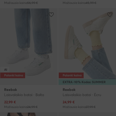
Mažiausia kaina
56,99 €
Mažiausia kaina
45,99 €
AI
Palanki kaina
Palanki kaina
EXTRA -10% Kodas: SUMMER
Reebok
Reebok
Laisvalaikio batai · Balta
Laisvalaikio batai · Écru
Dabartinė kaina
Dabartinė kaina
22,99
€
24,99
€
Mažiausia kaina
24,99 €
Mažiausia kaina
27,99 €