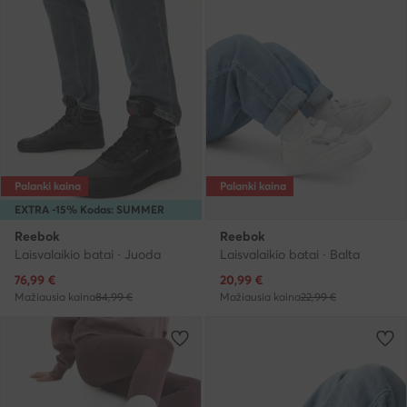
Palanki kaina
Palanki kaina
EXTRA -15% Kodas: SUMMER
Reebok
Reebok
Laisvalaikio batai · Juoda
Laisvalaikio batai · Balta
Dabartinė kaina
Dabartinė kaina
76,99
€
20,99
€
Mažiausia kaina
84,99 €
Mažiausia kaina
22,99 €