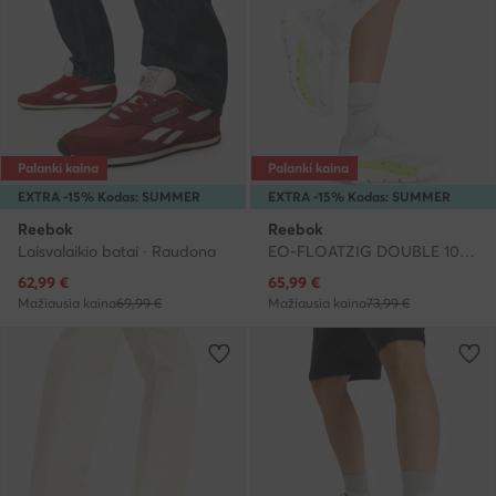
Palanki kaina
Palanki kaina
EXTRA -15% Kodas: SUMMER
EXTRA -15% Kodas: SUMMER
Reebok
Reebok
Laisvalaikio batai · Raudona
EO-FLOATZIG DOUBLE 100244469 · Bėgimo batai
Dabartinė kaina
Dabartinė kaina
62,99
€
65,99
€
Mažiausia kaina
69,99 €
Mažiausia kaina
73,99 €