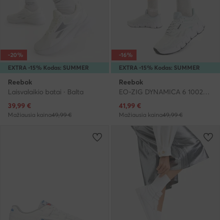
-20%
-16%
EXTRA -15% Kodas: SUMMER
EXTRA -15% Kodas: SUMMER
Reebok
Reebok
Laisvalaikio batai · Balta
EO-ZIG DYNAMICA 6 100244516 · Bėgimo batai
Dabartinė kaina
Dabartinė kaina
39,99
€
41,99
€
Mažiausia kaina
49,99 €
Mažiausia kaina
49,99 €