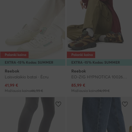
Palanki kaina
Palanki kaina
EXTRA -15% Kodas: SUMMER
EXTRA -15% Kodas: SUMMER
Reebok
Reebok
Laisvalaikio batai · Écru
EO-ZIG HYPNOTICA 100263343 · Bėgimo batai
Dabartinė kaina
Dabartinė kaina
41,99
€
85,99
€
Mažiausia kaina
46,99 €
Mažiausia kaina
94,99 €