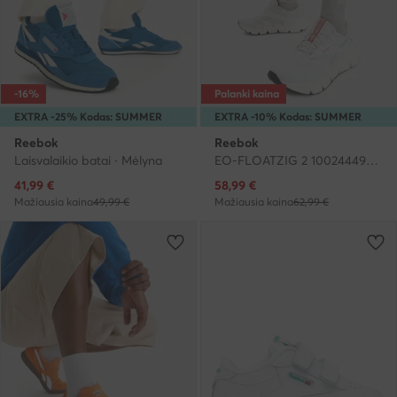
-16%
Palanki kaina
EXTRA -25% Kodas: SUMMER
EXTRA -10% Kodas: SUMMER
Reebok
Reebok
Laisvalaikio batai · Mėlyna
EO-FLOATZIG 2 100244494 · Bėgimo batai
Dabartinė kaina
Dabartinė kaina
41,99
€
58,99
€
Mažiausia kaina
49,99 €
Mažiausia kaina
62,99 €