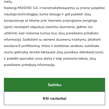
metų.
Palanki kaina
-30%
Kadangi MODIVO S.A. ir bendradarbiaujantys su įmone subjektai
EXTRA -25% Kodas: SUMMER
naudoja technologijas, kurios išsaugo ir gali pasiekti Jūsų
Reebok
Reebok
kompiuteryje ar kitame prie interneto prijungtame įrenginyje
EO-FLOATZIG TREAD 100247777 · Bėgimo batai
Basutės · Rožinė
(ypač naudojant slapukus) esančius duomenis, galime Jus
Dabartinė kaina
Dabartinė kaina
56,99
€
15,99
€
užtikrinti, kad rodomas turinys bus Jūsų poreikiams pritaikyta
Mažiausia kaina
60,99 €
Mažiausia kaina
22,99 €
informacija. Sutikdami su asmens duomenų tvarkymu, įskaitant
eavalyne.lt profiliavimą, rinkos ir statistines analizes, suteikiate
mums galimybę atrinkti labiausiai Jūsų poreikius atitinkantį turinį
ir pateikti specialiai Jums skirtą ir kaip įmanoma labiau Jūsų
poreikiams pritaikytą informaciją.
Sutinku
Kiti variantai
Rūšiuoti
Filtruoti
1
Palanki kaina
-26%
EXTRA -15% Kodas: SUMMER
EXTRA -25% Kodas: SUMMER