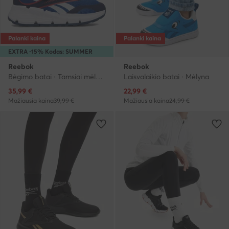
Palanki kaina
Palanki kaina
EXTRA -15% Kodas: SUMMER
Reebok
Reebok
Bėgimo batai · Tamsiai mėlyna
Laisvalaikio batai · Mėlyna
Dabartinė kaina
Dabartinė kaina
35,99
€
22,99
€
Mažiausia kaina
39,99 €
Mažiausia kaina
24,99 €