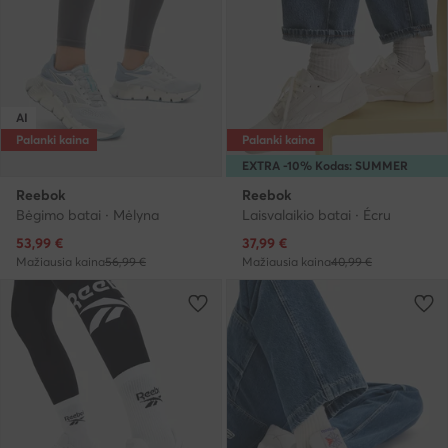
AI
Palanki kaina
Palanki kaina
EXTRA -10% Kodas: SUMMER
Reebok
Reebok
Bėgimo batai · Mėlyna
Laisvalaikio batai · Écru
Dabartinė kaina
Dabartinė kaina
53,99
€
37,99
€
Mažiausia kaina
56,99 €
Mažiausia kaina
40,99 €