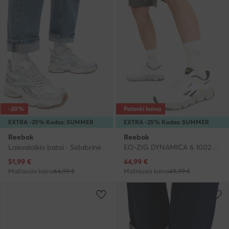
-20%
Palanki kaina
EXTRA -25% Kodas: SUMMER
EXTRA -25% Kodas: SUMMER
Reebok
Reebok
Laisvalaikio batai · Sidabrinė
EO-ZIG DYNAMICA 6 100244518 · Bėgimo batai
Dabartinė kaina
Dabartinė kaina
51,99
€
44,99
€
Mažiausia kaina
64,99 €
Mažiausia kaina
49,99 €