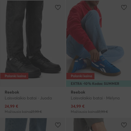
Palanki kaina
Palanki kaina
EXTRA -10% Kodas: SUMMER
Reebok
Reebok
Laisvalaikio batai · Juoda
Laisvalaikio batai · Mėlyna
Dabartinė kaina
Dabartinė kaina
24,99
€
34,99
€
Mažiausia kaina
27,99 €
Mažiausia kaina
37,99 €