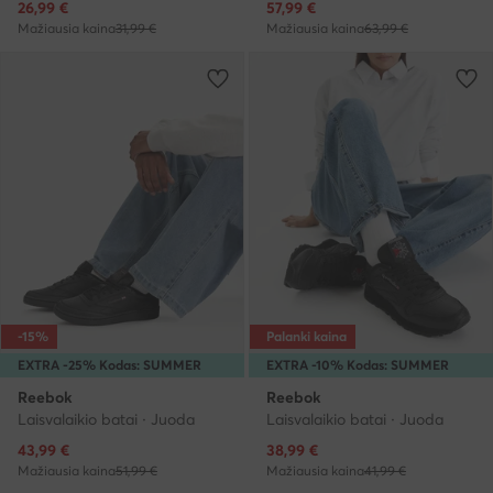
Dabartinė kaina
Dabartinė kaina
26,99
€
57,99
€
Mažiausia kaina
31,99 €
Mažiausia kaina
63,99 €
-15%
Palanki kaina
EXTRA -25% Kodas: SUMMER
EXTRA -10% Kodas: SUMMER
Reebok
Reebok
Laisvalaikio batai · Juoda
Laisvalaikio batai · Juoda
Dabartinė kaina
Dabartinė kaina
43,99
€
38,99
€
Mažiausia kaina
51,99 €
Mažiausia kaina
41,99 €