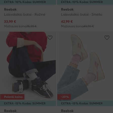
EXTRA -10% Kodas: SUMMER
EXTRA -10% Kodas: SUMMER
Reebok
Reebok
Laisvalaikio batai · Rožinė
Laisvalaikio batai · Smėlio
Dabartinė kaina
Dabartinė kaina
33,99
€
42,99
€
Mažiausia kaina
35,99 €
Mažiausia kaina
45,99 €
Palanki kaina
-20%
EXTRA -15% Kodas: SUMMER
EXTRA -15% Kodas: SUMMER
Reebok
Reebok