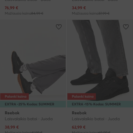
Dabartinė kaina
Dabartinė kaina
76,99
€
34,99
€
Mažiausia kaina
84,99 €
Mažiausia kaina
37,99 €
Palanki kaina
Palanki kaina
EXTRA -25% Kodas: SUMMER
EXTRA -15% Kodas: SUMMER
Reebok
Reebok
Laisvalaikio batai · Juoda
Laisvalaikio batai · Juoda
Dabartinė kaina
Dabartinė kaina
38,99
€
62,99
€
Mažiausia kaina
41,99 €
Mažiausia kaina
69,99 €