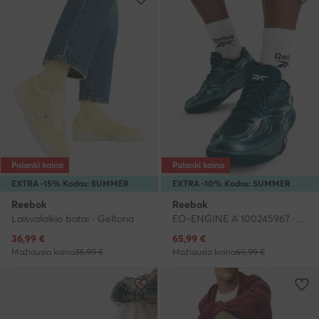
Palanki kaina
Palanki kaina
EXTRA -15% Kodas: SUMMER
EXTRA -10% Kodas: SUMMER
Reebok
Reebok
Laisvalaikio batai · Geltona
EO-ENGINE A 100245967 · Laisvalaikio batai
Dabartinė kaina
Dabartinė kaina
36,99
€
65,99
€
Mažiausia kaina
38,99 €
Mažiausia kaina
69,99 €