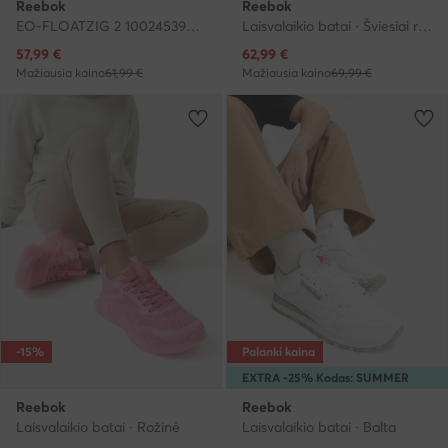
Reebok
Reebok
EO-FLOATZIG 2 100245393 · Bėgimo batai
Laisvalaikio batai · Šviesiai rožinė
Dabartinė kaina
Dabartinė kaina
57,99
€
62,99
€
Mažiausia kaina
61,99 €
Mažiausia kaina
69,99 €
-15%
Palanki kaina
EXTRA -25% Kodas: SUMMER
Reebok
Reebok
Laisvalaikio batai · Rožinė
Laisvalaikio batai · Balta