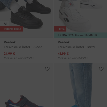
AI
Palanki kaina
-19%
EXTRA -15% Kodas: SUMMER
Reebok
Reebok
Laisvalaikio batai · Juoda
Laisvalaikio batai · Balta
Dabartinė kaina
Dabartinė kaina
24,99
€
41,99
€
Mažiausia kaina
27,99 €
Mažiausia kaina
51,99 €