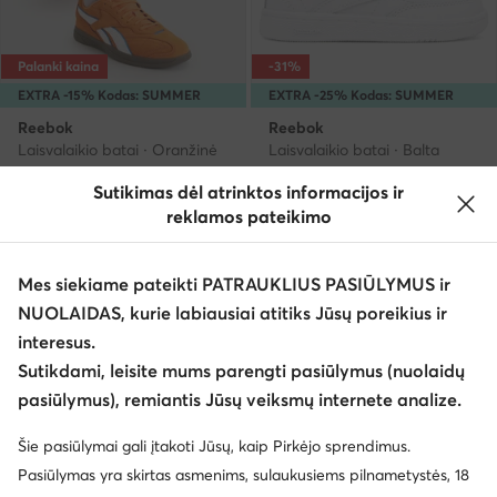
Palanki kaina
-31%
EXTRA -15% Kodas: SUMMER
EXTRA -25% Kodas: SUMMER
Reebok
Reebok
Laisvalaikio batai · Oranžinė
Laisvalaikio batai · Balta
Dabartinė kaina
Dabartinė kaina
49,99
€
30,99
€
Sutikimas dėl atrinktos informacijos ir
Mažiausia kaina
55,99 €
Mažiausia kaina
44,99 €
reklamos pateikimo
Mes siekiame pateikti PATRAUKLIUS PASIŪLYMUS ir
NUOLAIDAS, kurie labiausiai atitiks Jūsų poreikius ir
interesus.
Sutikdami, leisite mums parengti pasiūlymus (nuolaidų
pasiūlymus), remiantis Jūsų veiksmų internete analize.
Šie pasiūlymai gali įtakoti Jūsų, kaip Pirkėjo sprendimus.
Pasiūlymas yra skirtas asmenims, sulaukusiems pilnametystės, 18