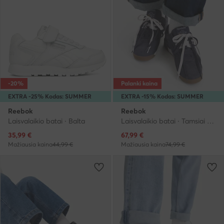
-20%
Palanki kaina
EXTRA -25% Kodas: SUMMER
EXTRA -15% Kodas: SUMMER
Reebok
Reebok
Laisvalaikio batai · Balta
Laisvalaikio batai · Tamsiai mėlyna
Dabartinė kaina
Dabartinė kaina
35,99
€
67,99
€
Mažiausia kaina
44,99 €
Mažiausia kaina
74,99 €