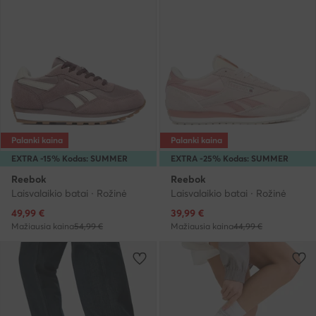
Palanki kaina
Palanki kaina
EXTRA -15% Kodas: SUMMER
EXTRA -25% Kodas: SUMMER
Reebok
Reebok
Laisvalaikio batai · Rožinė
Laisvalaikio batai · Rožinė
Dabartinė kaina
Dabartinė kaina
49,99
€
39,99
€
Mažiausia kaina
54,99 €
Mažiausia kaina
44,99 €