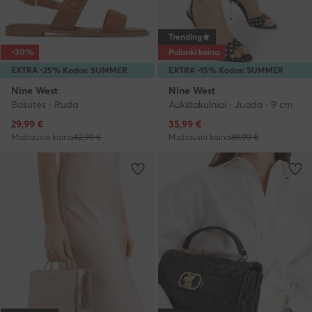
Trending
-30%
Palanki kaina
EXTRA -25% Kodas: SUMMER
EXTRA -15% Kodas: SUMMER
Nine West
Nine West
Basutės · Ruda
Aukštakulniai · Juoda · 9 cm
Dabartinė kaina
Dabartinė kaina
29,99
€
35,99
€
Mažiausia kaina
42,99 €
Mažiausia kaina
39,99 €