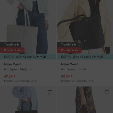
Trending
Trending
Palanki kaina
Palanki kaina
EXTRA -25% Kodas: SUMMER
EXTRA -25% Kodas: SUMMER
Nine West
Nine West
Rankinė · Mėlyna
Rankinė · Juoda
Dabartinė kaina
Dabartinė kaina
42,99
€
42,99
€
Mažiausia kaina
46,99 €
Mažiausia kaina
46,99 €