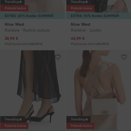
Trending
Trending
Palanki kaina
Palanki kaina
EXTRA -25% Kodas: SUMMER
EXTRA -15% Kodas: SUMMER
Nine West
Nine West
Rankinė · Rožinis auksas
Rankinė · Juoda
Dabartinė kaina
Dabartinė kaina
28,99
€
44,99
€
Mažiausia kaina
30,99 €
Mažiausia kaina
49,99 €
Trending
Trending
Palanki kaina
Palanki kaina