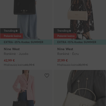
Trending
Trending
Palanki kaina
Palanki kaina
EXTRA -25% Kodas: SUMMER
EXTRA -15% Kodas: SUMMER
Nine West
Nine West
Rankinė · Juoda
Rankinė · Écru
Dabartinė kaina
Dabartinė kaina
42,99
€
27,99
€
Mažiausia kaina
46,99 €
Mažiausia kaina
30,99 €