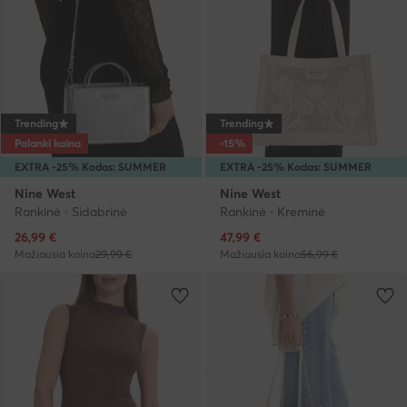
Trending
Trending
Palanki kaina
-15%
EXTRA -25% Kodas: SUMMER
EXTRA -25% Kodas: SUMMER
Nine West
Nine West
Rankinė · Sidabrinė
Rankinė · Kreminė
Dabartinė kaina
Dabartinė kaina
26,99
€
47,99
€
Mažiausia kaina
29,99 €
Mažiausia kaina
56,99 €