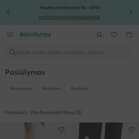
PEREITI PRIE PAGRINDINIO TURINIO
PEREITI Į PAIEŠKĄ
Vasaros tendencijos iki -35%!
MOTERIMS
VYRAMS
RANKINĖS
Ieškoti prekių ženklo, produkto, stiliaus
Pasiūlymas
Aksesuarai
Moterims
Rankinės
Produktai: 306
·
Pasirinkti filtrai (2)