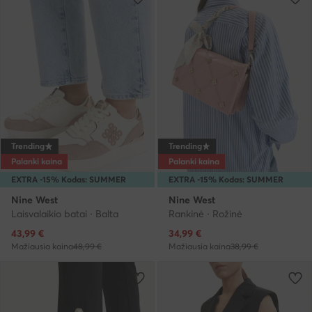
Trending
Trending
Palanki kaina
Palanki kaina
EXTRA -15% Kodas: SUMMER
EXTRA -15% Kodas: SUMMER
Nine West
Nine West
Laisvalaikio batai · Balta
Rankinė · Rožinė
Dabartinė kaina
Dabartinė kaina
43,99
€
34,99
€
Mažiausia kaina
48,99 €
Mažiausia kaina
38,99 €