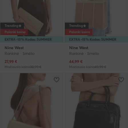
Trending
Trending
Palanki kaina
Palanki kaina
EXTRA -15% Kodas: SUMMER
EXTRA -15% Kodas: SUMMER
Nine West
Nine West
Rankinė · Smėlio
Rankinė · Smėlio
Dabartinė kaina
Dabartinė kaina
27,99
€
44,99
€
Mažiausia kaina
30,99 €
Mažiausia kaina
49,99 €