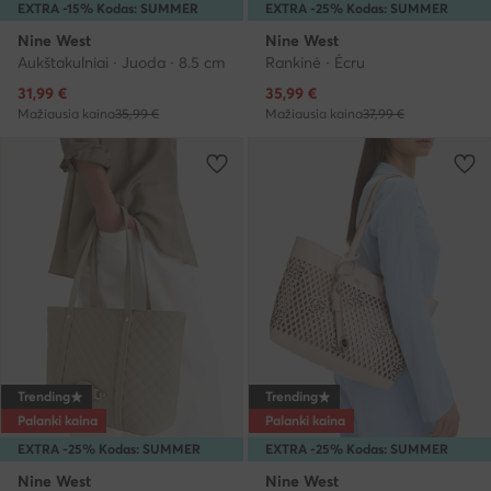
EXTRA -15% Kodas: SUMMER
EXTRA -25% Kodas: SUMMER
Nine West
Nine West
Aukštakulniai · Juoda · 8.5 cm
Rankinė · Écru
Dabartinė kaina
Dabartinė kaina
31,99
€
35,99
€
Mažiausia kaina
35,99 €
Mažiausia kaina
37,99 €
Trending
Trending
Palanki kaina
Palanki kaina
EXTRA -25% Kodas: SUMMER
EXTRA -25% Kodas: SUMMER
Nine West
Nine West