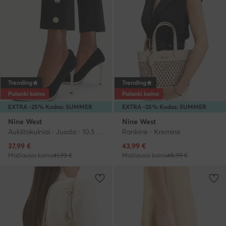
Trending
Trending
Palanki kaina
Palanki kaina
EXTRA -25% Kodas: SUMMER
EXTRA -25% Kodas: SUMMER
Nine West
Nine West
Aukštakulniai · Juoda · 10.5 cm
Rankinė · Kreminė
Dabartinė kaina
Dabartinė kaina
37,99
€
43,99
€
Mažiausia kaina
41,99 €
Mažiausia kaina
48,99 €