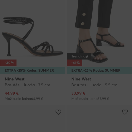
Trending
-30%
-41%
EXTRA -25% Kodas: SUMMER
EXTRA -25% Kodas: SUMMER
Nine West
Nine West
Basutės · Juoda · 7.5 cm
Basutės · Juoda · 5.5 cm
Dabartinė kaina
Dabartinė kaina
44,99
€
33,99
€
Mažiausia kaina
64,99 €
Mažiausia kaina
57,99 €