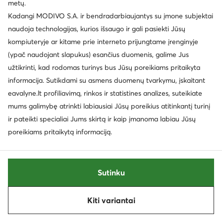
metų.
Palanki kaina
Palanki kaina
Kadangi MODIVO S.A. ir bendradarbiaujantys su įmone subjektai
EXTRA -15% Kodas: SUMMER
EXTRA -15% Kodas: SUMMER
naudoja technologijas, kurios išsaugo ir gali pasiekti Jūsų
Nine West
Nine West
kompiuteryje ar kitame prie interneto prijungtame įrenginyje
Rankinė · Écru
Rankinė · Žalia
(ypač naudojant slapukus) esančius duomenis, galime Jus
Dabartinė kaina
Dabartinė kaina
39,99
€
40,99
€
užtikrinti, kad rodomas turinys bus Jūsų poreikiams pritaikyta
Mažiausia kaina
43,99 €
Mažiausia kaina
45,99 €
informacija. Sutikdami su asmens duomenų tvarkymu, įskaitant
eavalyne.lt profiliavimą, rinkos ir statistines analizes, suteikiate
mums galimybę atrinkti labiausiai Jūsų poreikius atitinkantį turinį
ir pateikti specialiai Jums skirtą ir kaip įmanoma labiau Jūsų
poreikiams pritaikytą informaciją.
Sutinku
Trending
Trending
Kiti variantai
Rūšiuoti
Filtruoti
1
Palanki kaina
Palanki kaina
EXTRA -15% Kodas: SUMMER
EXTRA -25% Kodas: SUMMER