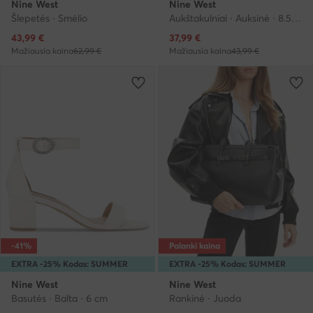
Nine West
Nine West
Šlepetės · Smėlio
Aukštakulniai · Auksinė · 8.5 cm
Dabartinė kaina
Dabartinė kaina
43,99
€
37,99
€
Mažiausia kaina
62,99 €
Mažiausia kaina
43,99 €
-41%
Palanki kaina
EXTRA -25% Kodas: SUMMER
EXTRA -25% Kodas: SUMMER
Nine West
Nine West
Basutės · Balta · 6 cm
Rankinė · Juoda