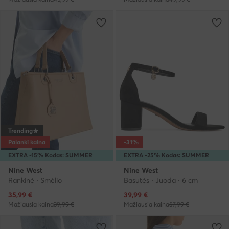
Trending
Palanki kaina
-31%
EXTRA -15% Kodas: SUMMER
EXTRA -25% Kodas: SUMMER
Nine West
Nine West
Rankinė · Smėlio
Basutės · Juoda · 6 cm
Dabartinė kaina
Dabartinė kaina
35,99
€
39,99
€
Mažiausia kaina
39,99 €
Mažiausia kaina
57,99 €