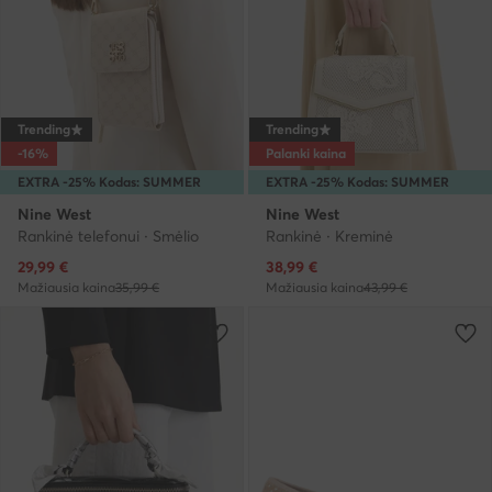
Trending
Trending
-16%
Palanki kaina
EXTRA -25% Kodas: SUMMER
EXTRA -25% Kodas: SUMMER
Nine West
Nine West
Rankinė telefonui · Smėlio
Rankinė · Kreminė
Dabartinė kaina
Dabartinė kaina
29,99
€
38,99
€
Mažiausia kaina
35,99 €
Mažiausia kaina
43,99 €