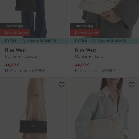
Trending
Trending
Palanki kaina
Palanki kaina
EXTRA -15% Kodas: SUMMER
EXTRA -15% Kodas: SUMMER
Nine West
Nine West
Rankinė · Juoda
Rankinė · Écru
Dabartinė kaina
Dabartinė kaina
44,99
€
44,99
€
Mažiausia kaina
49,99 €
Mažiausia kaina
49,99 €