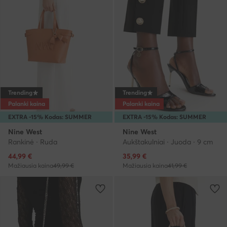
Trending
Trending
Palanki kaina
Palanki kaina
EXTRA -15% Kodas: SUMMER
EXTRA -15% Kodas: SUMMER
Nine West
Nine West
Rankinė · Ruda
Aukštakulniai · Juoda · 9 cm
Dabartinė kaina
Dabartinė kaina
44,99
€
35,99
€
Mažiausia kaina
49,99 €
Mažiausia kaina
41,99 €