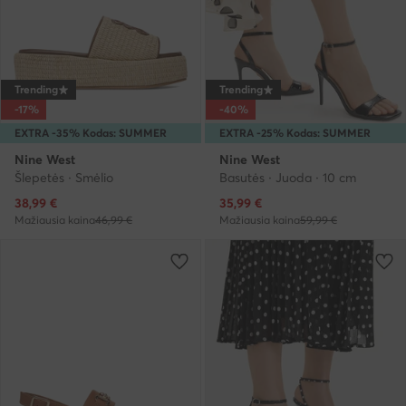
Trending
Trending
-17%
-40%
EXTRA -35% Kodas: SUMMER
EXTRA -25% Kodas: SUMMER
Nine West
Nine West
Šlepetės · Smėlio
Basutės · Juoda · 10 cm
Dabartinė kaina
Dabartinė kaina
38,99
€
35,99
€
Mažiausia kaina
46,99 €
Mažiausia kaina
59,99 €