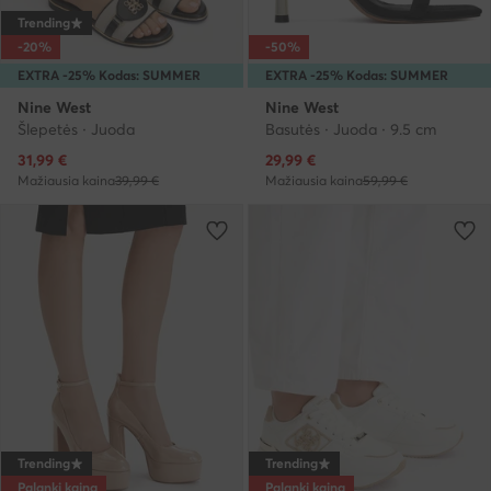
Trending
-20%
-50%
EXTRA -25% Kodas: SUMMER
EXTRA -25% Kodas: SUMMER
Nine West
Nine West
Šlepetės · Juoda
Basutės · Juoda · 9.5 cm
Dabartinė kaina
Dabartinė kaina
31,99
€
29,99
€
Mažiausia kaina
39,99 €
Mažiausia kaina
59,99 €
Trending
Trending
Palanki kaina
Palanki kaina