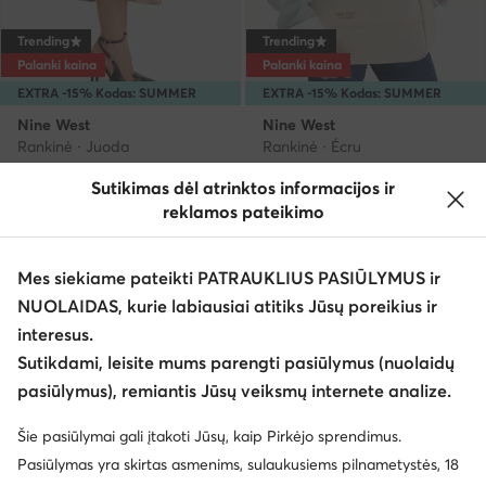
Trending
Trending
Palanki kaina
Palanki kaina
EXTRA -15% Kodas: SUMMER
EXTRA -15% Kodas: SUMMER
Nine West
Nine West
Rankinė · Juoda
Rankinė · Écru
Dabartinė kaina
Dabartinė kaina
27,99
€
44,99
€
Sutikimas dėl atrinktos informacijos ir
Mažiausia kaina
30,99 €
Mažiausia kaina
49,99 €
reklamos pateikimo
Mes siekiame pateikti PATRAUKLIUS PASIŪLYMUS ir
NUOLAIDAS, kurie labiausiai atitiks Jūsų poreikius ir
interesus.
Sutikdami, leisite mums parengti pasiūlymus (nuolaidų
pasiūlymus), remiantis Jūsų veiksmų internete analize.
Šie pasiūlymai gali įtakoti Jūsų, kaip Pirkėjo sprendimus.
Pasiūlymas yra skirtas asmenims, sulaukusiems pilnametystės, 18
Trending
Trending