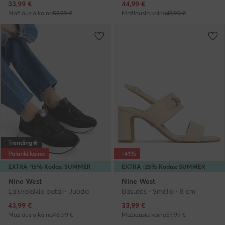
Dabartinė kaina
Dabartinė kaina
33,99
€
44,99
€
Mažiausia kaina
57,99 €
Mažiausia kaina
47,99 €
Trending
Palanki kaina
-41%
EXTRA -15% Kodas: SUMMER
EXTRA -25% Kodas: SUMMER
Nine West
Nine West
Laisvalaikio batai · Juoda
Basutės · Smėlio · 8 cm
Dabartinė kaina
Dabartinė kaina
43,99
€
33,99
€
Mažiausia kaina
48,99 €
Mažiausia kaina
57,99 €