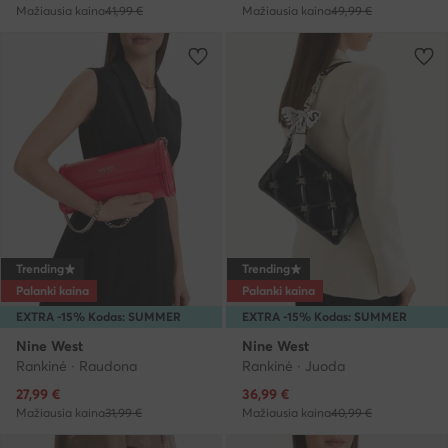
Mažiausia kaina
41,99 €
Mažiausia kaina
49,99 €
Trending
Trending
Palanki kaina
Palanki kaina
EXTRA -15% Kodas: SUMMER
EXTRA -15% Kodas: SUMMER
Nine West
Nine West
Rankinė · Raudona
Rankinė · Juoda
Dabartinė kaina
Dabartinė kaina
27,99
€
36,99
€
Mažiausia kaina
31,99 €
Mažiausia kaina
40,99 €