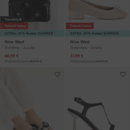
Trending
Palanki kaina
Palanki kaina
EXTRA -25% Kodas: SUMMER
EXTRA -25% Kodas: SUMMER
Nine West
Nine West
Rankinė · Juoda
Balerinos · Smėlio
Dabartinė kaina
Dabartinė kaina
40,99
€
37,99
€
Mažiausia kaina
43,99 €
Mažiausia kaina
43,99 €