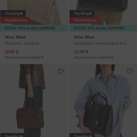
Trending
Trending
Palanki kaina
Palanki kaina
EXTRA -15% Kodas: SUMMER
EXTRA -15% Kodas: SUMMER
Nine West
Nine West
Rankinė · Auksinė
Nešiojamo kompiuterio krepšys · Juoda
Dabartinė kaina
Dabartinė kaina
27,99
€
53,99
€
Mažiausia kaina
31,99 €
Mažiausia kaina
59,99 €
Trending
Trending