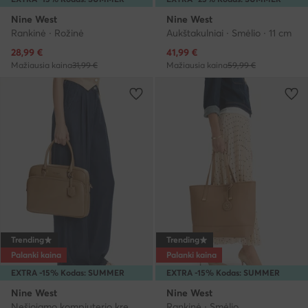
Nine West
Nine West
Rankinė · Rožinė
Aukštakulniai · Smėlio · 11 cm
Dabartinė kaina
Dabartinė kaina
28,99
€
41,99
€
Mažiausia kaina
31,99 €
Mažiausia kaina
59,99 €
Trending
Trending
Palanki kaina
Palanki kaina
EXTRA -15% Kodas: SUMMER
EXTRA -15% Kodas: SUMMER
Nine West
Nine West
Nešiojamo kompiuterio krepšys · Smėlio
Rankinė · Smėlio