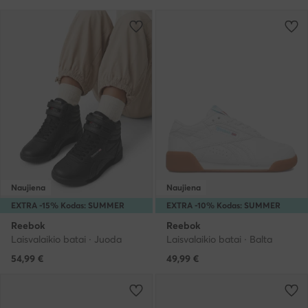
Naujiena
Naujiena
EXTRA -15% Kodas: SUMMER
EXTRA -10% Kodas: SUMMER
Reebok
Reebok
Laisvalaikio batai · Juoda
Laisvalaikio batai · Balta
54,99
€
49,99
€