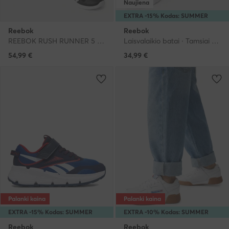
Naujiena
EXTRA -15% Kodas: SUMMER
Reebok
Reebok
REEBOK RUSH RUNNER 5 IF7925 · Bėgimo batai
Laisvalaikio batai · Tamsiai mėlyna
54,99
€
34,99
€
Palanki kaina
Palanki kaina
EXTRA -15% Kodas: SUMMER
EXTRA -10% Kodas: SUMMER
Reebok
Reebok