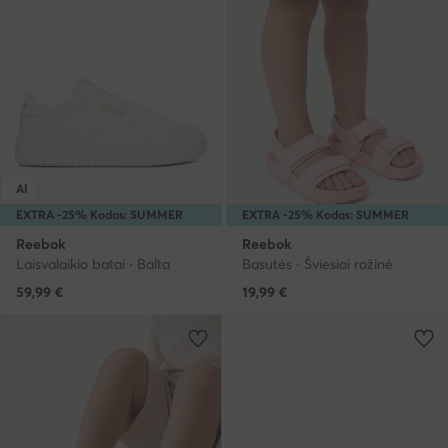
AI
EXTRA -25% Kodas: SUMMER
EXTRA -25% Kodas: SUMMER
Reebok
Reebok
Laisvalaikio batai · Balta
Basutės · Šviesiai rožinė
59,99
€
19,99
€