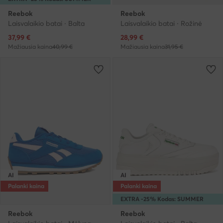
Reebok
Reebok
Laisvalaikio batai · Balta
Laisvalaikio batai · Rožinė
Dabartinė kaina
Dabartinė kaina
37,99
€
28,99
€
Mažiausia kaina
40,99 €
Mažiausia kaina
31,95 €
AI
AI
Palanki kaina
Palanki kaina
EXTRA -25% Kodas: SUMMER
Reebok
Reebok