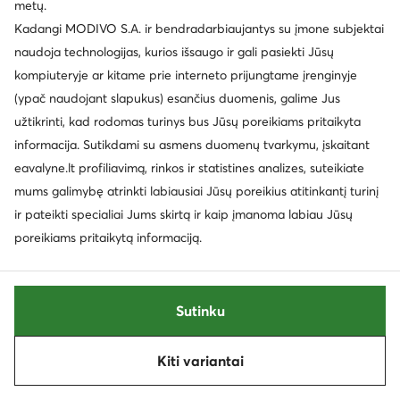
metų.
Kadangi MODIVO S.A. ir bendradarbiaujantys su įmone subjektai
Reebok
Reebok
naudoja technologijas, kurios išsaugo ir gali pasiekti Jūsų
Laisvalaikio batai · Sidabrinė
Laisvalaikio batai · Juoda
kompiuteryje ar kitame prie interneto prijungtame įrenginyje
Dabartinė kaina
Dabartinė kaina
26,99
€
18,99
€
Mažiausia kaina
42,99 €
Mažiausia kaina
31,99 €
(ypač naudojant slapukus) esančius duomenis, galime Jus
užtikrinti, kad rodomas turinys bus Jūsų poreikiams pritaikyta
informacija. Sutikdami su asmens duomenų tvarkymu, įskaitant
eavalyne.lt profiliavimą, rinkos ir statistines analizes, suteikiate
mums galimybę atrinkti labiausiai Jūsų poreikius atitinkantį turinį
ir pateikti specialiai Jums skirtą ir kaip įmanoma labiau Jūsų
poreikiams pritaikytą informaciją.
Sutinku
-40%
Kiti variantai
Rūšiuoti
Filtruoti
1
EXTRA -25% Kodas: SUMMER
EXTRA -25% Kodas: SUMMER
Reebok
Reebok