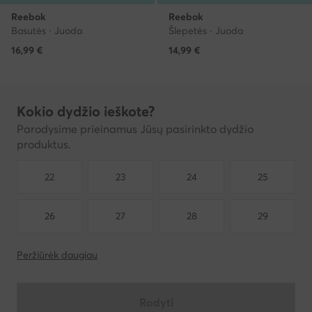
Reebok
Reebok
Basutės · Juoda
Šlepetės · Juoda
16,99
€
14,99
€
Kokio dydžio ieškote?
Parodysime prieinamus Jūsų pasirinkto dydžio
produktus.
22
23
24
25
26
27
28
29
Peržiūrėk daugiau
Rodyti