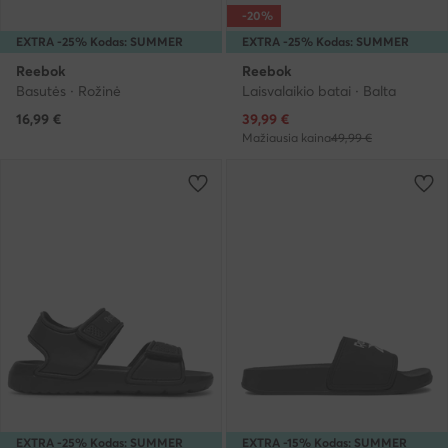
-20%
EXTRA -25% Kodas: SUMMER
EXTRA -25% Kodas: SUMMER
Reebok
Reebok
Basutės · Rožinė
Laisvalaikio batai · Balta
Dabartinė kaina
16,99
€
39,99
€
Mažiausia kaina
49,99 €
EXTRA -25% Kodas: SUMMER
EXTRA -15% Kodas: SUMMER