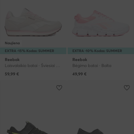
Naujiena
EXTRA -15% Kodas: SUMMER
EXTRA -10% Kodas: SUMMER
Reebok
Reebok
Laisvalaikio batai · Šviesiai smėlinė
Bėgimo batai · Balta
59,99
€
49,99
€