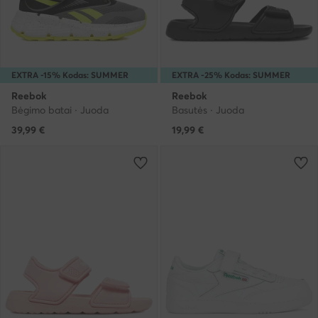
EXTRA -15% Kodas: SUMMER
EXTRA -25% Kodas: SUMMER
Reebok
Reebok
Bėgimo batai · Juoda
Basutės · Juoda
39,99
€
19,99
€