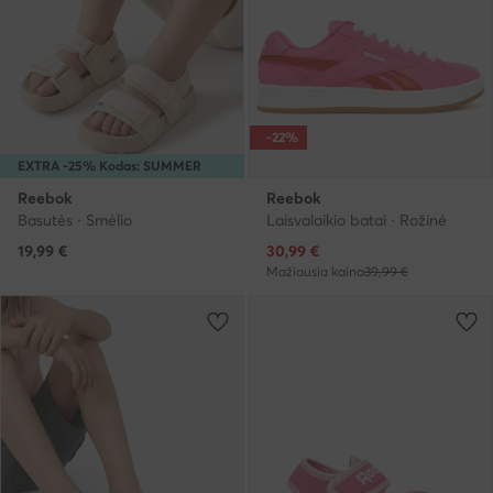
-22%
EXTRA -25% Kodas: SUMMER
Reebok
Reebok
Basutės · Smėlio
Laisvalaikio batai · Rožinė
Dabartinė kaina
19,99
€
30,99
€
Mažiausia kaina
39,99 €