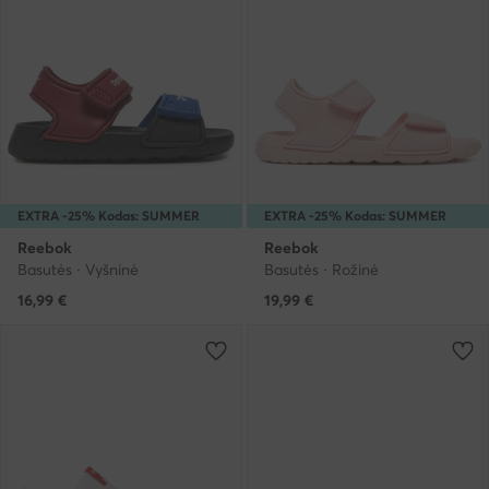
EXTRA -25% Kodas: SUMMER
EXTRA -25% Kodas: SUMMER
Reebok
Reebok
Basutės · Vyšninė
Basutės · Rožinė
16,99
€
19,99
€