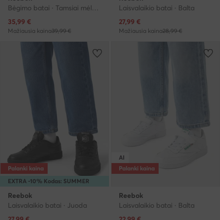
Bėgimo batai · Tamsiai mėlyna
Laisvalaikio batai · Balta
Dabartinė kaina
Dabartinė kaina
35,99
€
27,99
€
Mažiausia kaina
39,99 €
Mažiausia kaina
28,99 €
AI
Palanki kaina
Palanki kaina
EXTRA -10% Kodas: SUMMER
Reebok
Reebok
Laisvalaikio batai · Juoda
Laisvalaikio batai · Balta
Dabartinė kaina
Dabartinė kaina
27,99
€
22,99
€