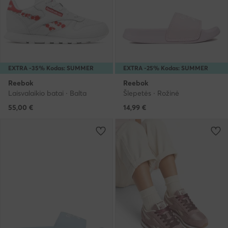
EXTRA -35% Kodas: SUMMER
EXTRA -25% Kodas: SUMMER
Reebok
Reebok
Laisvalaikio batai · Balta
Šlepetės · Rožinė
55,00
€
14,99
€