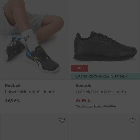
-20%
EXTRA -25% Kodas: SUMMER
Reebok
Reebok
Laisvalaikio batai · Juoda
Laisvalaikio batai · Juoda
Dabartinė kaina
49,99
€
39,99
€
Mažiausia kaina
49,99 €