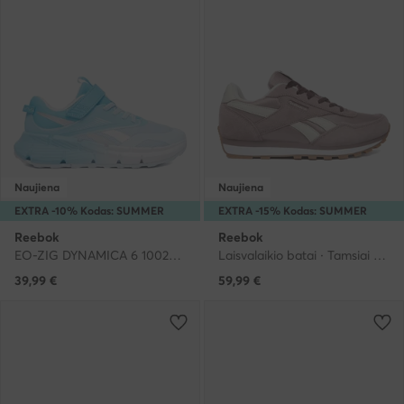
Naujiena
Naujiena
EXTRA -10% Kodas: SUMMER
EXTRA -15% Kodas: SUMMER
Reebok
Reebok
EO-ZIG DYNAMICA 6 100270609 · Bėgimo batai
Laisvalaikio batai · Tamsiai rožinė
39,99
€
59,99
€