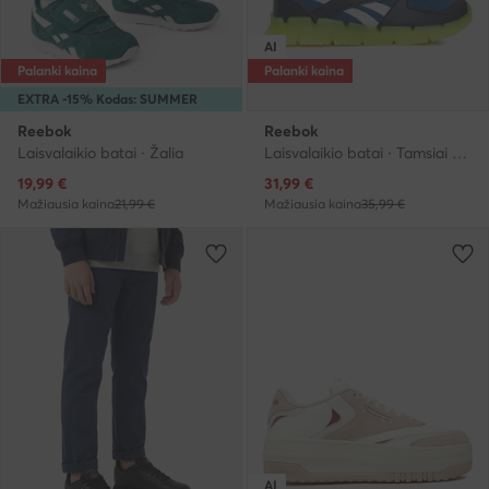
AI
Palanki kaina
Palanki kaina
EXTRA -15% Kodas: SUMMER
Reebok
Reebok
Laisvalaikio batai · Žalia
Laisvalaikio batai · Tamsiai mėlyna
Dabartinė kaina
Dabartinė kaina
19,99
€
31,99
€
Mažiausia kaina
21,99 €
Mažiausia kaina
35,99 €
AI