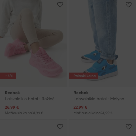
-15%
Palanki kaina
Reebok
Reebok
Laisvalaikio batai · Rožinė
Laisvalaikio batai · Mėlyna
Dabartinė kaina
Dabartinė kaina
26,99
€
22,99
€
Mažiausia kaina
31,99 €
Mažiausia kaina
24,99 €