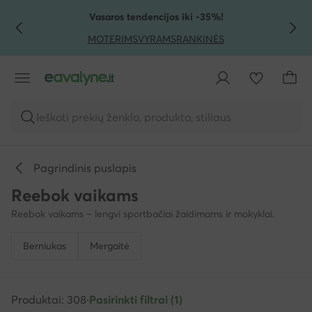
PEREITI PRIE PAGRINDINIO TURINIO
PEREITI Į PAIEŠKĄ
Vasaros tendencijos iki -35%!
MOTERIMS
VYRAMS
RANKINĖS
Ieškoti prekių ženklo, produkto, stiliaus
Pagrindinis puslapis
Reebok vaikams
Reebok vaikams – lengvi sportbačiai žaidimams ir mokyklai.
Berniukas
Mergaitė
Produktai: 308
·
Pasirinkti filtrai (1)