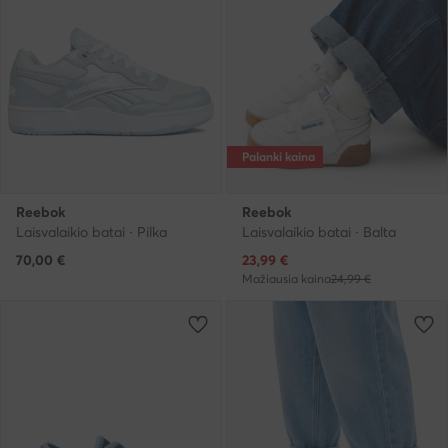
Palanki kaina
Reebok
Reebok
Laisvalaikio batai · Pilka
Laisvalaikio batai · Balta
Dabartinė kaina
70,00
€
23,99
€
Mažiausia kaina
24,99 €