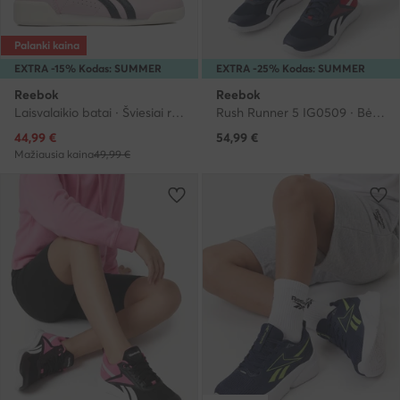
Palanki kaina
EXTRA -15% Kodas: SUMMER
EXTRA -25% Kodas: SUMMER
Reebok
Reebok
Laisvalaikio batai · Šviesiai rožinė
Rush Runner 5 IG0509 · Bėgimo batai
Dabartinė kaina
44,99
€
54,99
€
Mažiausia kaina
49,99 €