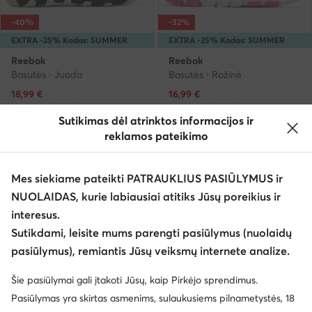
-40%
-32%
EXTRA -25% Kodas: SUMMER
EXTRA -25% Kodas: SUMMER
Reebok
Reebok
Basutės · Juoda
Basutės · Rožinė
Dabartinė kaina
Dabartinė kaina
18,99
€
16,99
€
Mažiausia kaina
31,99 €
Mažiausia kaina
24,99 €
Sutikimas dėl atrinktos informacijos ir
reklamos pateikimo
Mes siekiame pateikti PATRAUKLIUS PASIŪLYMUS ir
NUOLAIDAS, kurie labiausiai atitiks Jūsų poreikius ir
interesus.
Sutikdami, leisite mums parengti pasiūlymus (nuolaidų
pasiūlymus), remiantis Jūsų veiksmų internete analize.
Šie pasiūlymai gali įtakoti Jūsų, kaip Pirkėjo sprendimus.
Pasiūlymas yra skirtas asmenims, sulaukusiems pilnametystės, 18
-37%
-40%