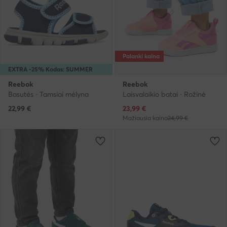
Palanki kaina
EXTRA -25% Kodas: SUMMER
Reebok
Reebok
Basutės · Tamsiai mėlyna
Laisvalaikio batai · Rožinė
Dabartinė kaina
22,99
€
23,99
€
Mažiausia kaina
24,99 €