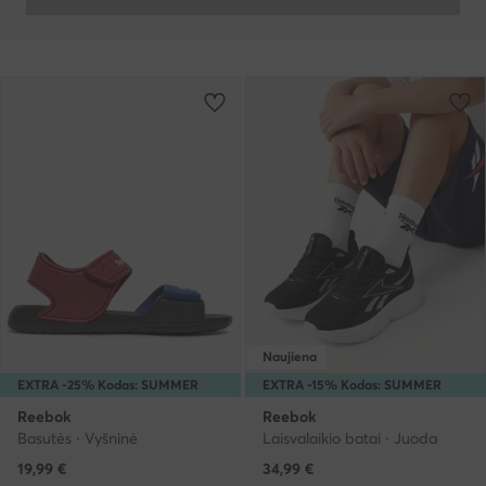
Naujiena
EXTRA -25% Kodas: SUMMER
EXTRA -15% Kodas: SUMMER
Reebok
Reebok
Basutės · Vyšninė
Laisvalaikio batai · Juoda
19,99
€
34,99
€