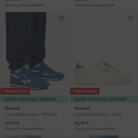
Mažiausia kaina
29,99 €
Mažiausia kaina
24,99 €
Palanki kaina
Palanki kaina
EXTRA -10% Kodas: SUMMER
EXTRA -25% Kodas: SUMMER
Reebok
Reebok
Laisvalaikio batai · Mėlyna
Laisvalaikio batai · Balta
Dabartinė kaina
Dabartinė kaina
26,99
€
26,99
€
Mažiausia kaina
29,99 €
Mažiausia kaina
29,99 €