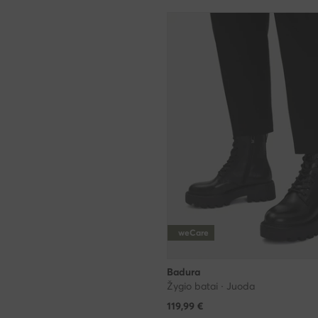
weCare
Badura
Žygio batai · Juoda
119,99
€