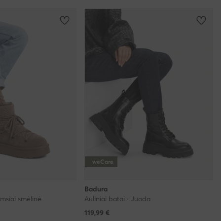
weCare
Badura
amsiai smėlinė
Auliniai batai · Juoda
119,99
€