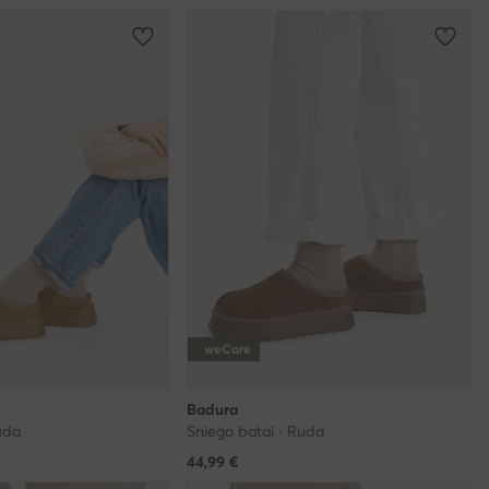
weCare
Badura
uda
Sniego batai · Ruda
44,99
€