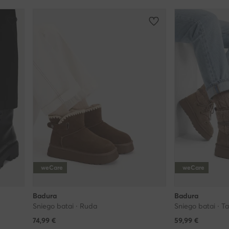
weCare
weCare
Badura
Badura
Sniego batai · Ruda
Sniego batai · T
74,99
€
59,99
€