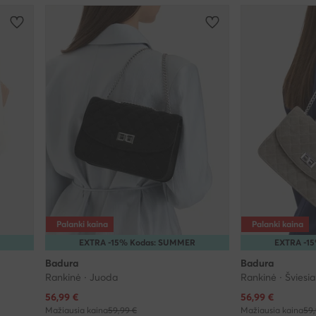
Palanki kaina
Palanki kaina
EXTRA -15% Kodas: SUMMER
EXTRA -1
Badura
Badura
Rankinė · Juoda
Rankinė · Šviesia
Dabartinė kaina
Dabartinė kaina
56,99
€
56,99
€
Mažiausia kaina
59,99 €
Mažiausia kaina
59,