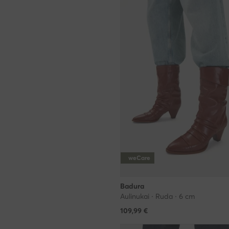
weCare
Badura
Aulinukai · Ruda · 6 cm
109,99
€