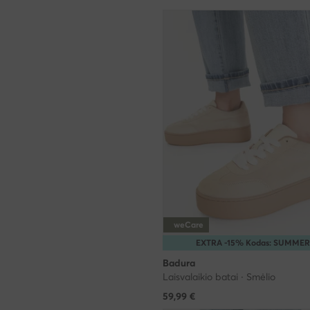
weCare
EXTRA -15% Kodas: SUMMER
Badura
Laisvalaikio batai · Smėlio
59,99
€