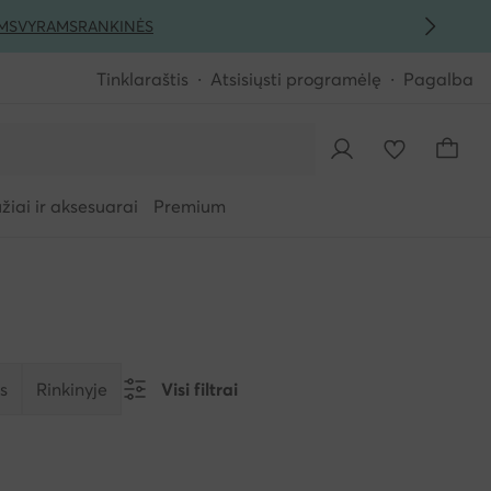
MS
VYRAMS
RANKINĖS
Tinklaraštis
Atsisiųsti programėlę
Pagalba
iai ir aksesuarai
Premium
s
Rinkinyje
Visi filtrai