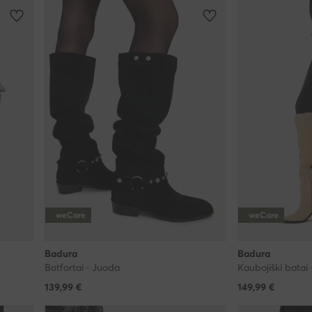
weCare
weCare
Badura
Badura
Botfortai · Juoda
Kaubojiški batai 
139,99
€
149,99
€