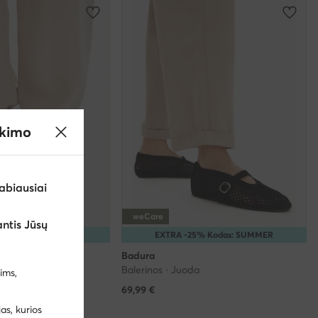
ikimo
abiausiai
weCare
ntis Jūsų
5% Kodas: SUMMER
EXTRA -25% Kodas: SUMMER
Badura
a
Balerinos · Juoda
ims,
69,99
€
99 €
s, kurios