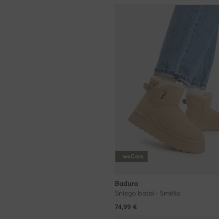
weCare
Badura
Sniego batai · Smėlio
74,99
€