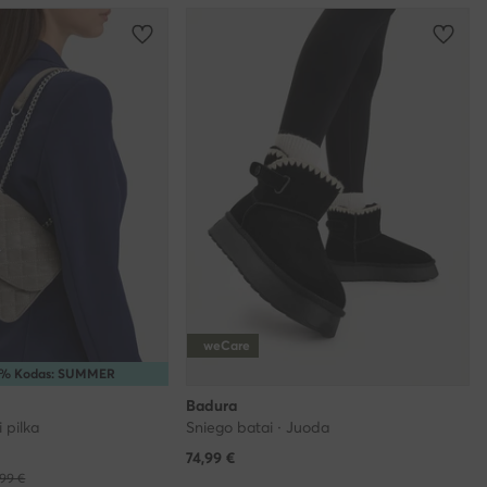
weCare
5% Kodas: SUMMER
Badura
i pilka
Sniego batai · Juoda
74,99
€
99 €