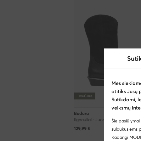
Suti
Mes siekiam
atitiks Jūsų 
weCare
Sutikdami, l
veiksmų inte
Badura
Ilgaauliai · Juoda
Šie pasiūlymai 
129,99
€
sulaukusiems p
Kadangi MODIVO