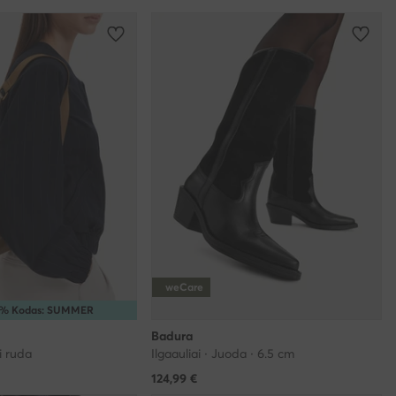
weCare
5% Kodas: SUMMER
Badura
i ruda
Ilgaauliai · Juoda · 6.5 cm
124,99
€