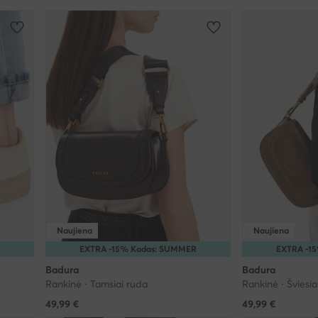
Naujiena
Naujiena
EXTRA -15% Kodas: SUMMER
EXTRA -1
Badura
Badura
Rankinė · Tamsiai ruda
Rankinė · Šviesia
49,99
€
49,99
€