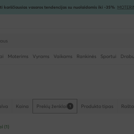
ti karščiausias vasaros tendencijas su nuolaidomis iki -35%
MOTERI
ai
Moterims
Vyrams
Vaikams
Rankinės
Sportui
Drabuž
alva
Kaina
Prekių ženklai
Produkto tipas
Rašta
1
ai (1)