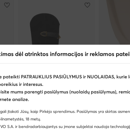
kimas dėl atrinktos informacijos ir reklamos pate
e pateikti PATRAUKLIUS PASIŪLYMUS ir NUOLAIDAS, kurie l
weCare
poreikius ir interesus.
weCare
-22%
eisite mums parengti pasiūlymus (nuolaidų pasiūlymus), remia
EXTRA -2
rnete analize.
Badura
Badura
Aulinukai · Juoda · 3.5 cm
Balerinos · Juod
gali įtakoti Jūsų, kaip Pirkėjo sprendimus. Pasiūlymas yra skirtas asmen
Dabartinė kaina
149,99
€
52,99
€
ilnametystės, 18 metų.
Mažiausia kaina
67,
 S.A. ir bendradarbiaujantys su įmone subjektai naudoja technologija