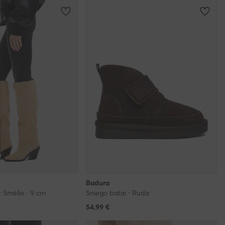
Badura
· Smėlio · 9 cm
Sniego batai · Ruda
54,99
€