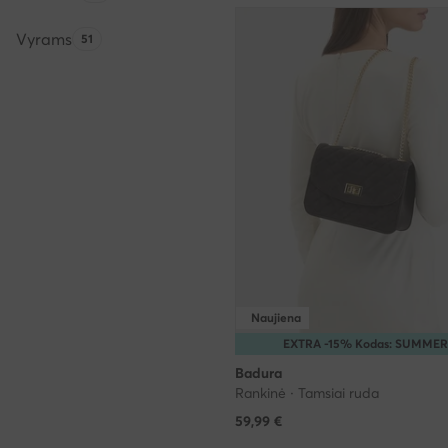
Vyrams
Produktų skaičius:
51
Naujiena
EXTRA -15% Kodas: SUMMER
Badura
Rankinė · Tamsiai ruda
59,99
€