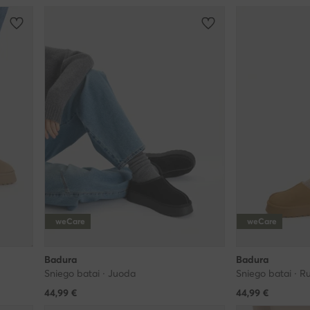
weCare
weCare
Badura
Badura
Sniego batai · Juoda
Sniego batai · R
44,99
€
44,99
€