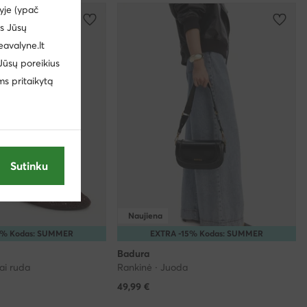
yje (ypač
us Jūsų
eavalyne.lt
 Jūsų poreikius
ms pritaikytą
Sutinku
Naujiena
5% Kodas: SUMMER
EXTRA -15% Kodas: SUMMER
Badura
iai ruda
Rankinė · Juoda
49,99
€