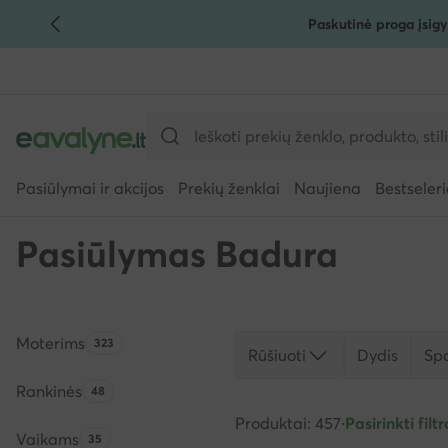
Paskutinė proga įsigy
PEREITI PRIE PAGRINDINIO TURINIO
PEREITI Į PAIEŠKĄ
Pasiūlymai ir akcijos
Prekių ženklai
Naujiena
Bestseleri
Pasiūlymas Badura
Moterims
Produktų skaičius:
323
Rūšiuoti
Dydis
Sp
Rankinės
Produktų skaičius:
48
Produktai: 457
·
Pasirinkti filtr
Vaikams
Produktų skaičius:
35