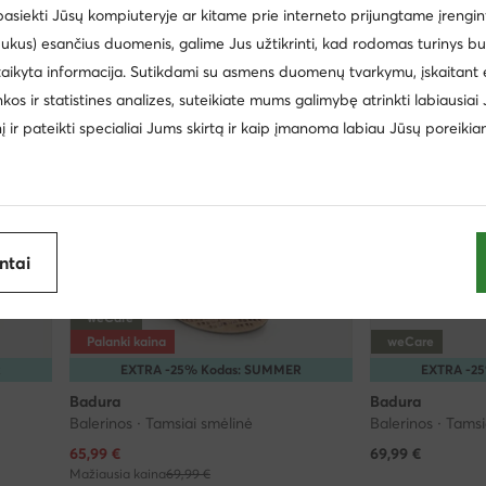
 pasiekti Jūsų kompiuteryje ar kitame prie interneto prijungtame įrengin
ukus) esančius duomenis, galime Jus užtikrinti, kad rodomas turinys b
taikyta informacija. Sutikdami su asmens duomenų tvarkymu, įskaitant 
inkos ir statistines analizes, suteikiate mums galimybę atrinkti labiausiai
inį ir pateikti specialiai Jums skirtą ir kaip įmanoma labiau Jūsų poreikia
antai
weCare
Palanki kaina
weCare
R
EXTRA -25% Kodas: SUMMER
EXTRA -2
Badura
Badura
Balerinos · Tamsiai smėlinė
Balerinos · Tams
Dabartinė kaina
65,99
€
69,99
€
Mažiausia kaina
69,99 €