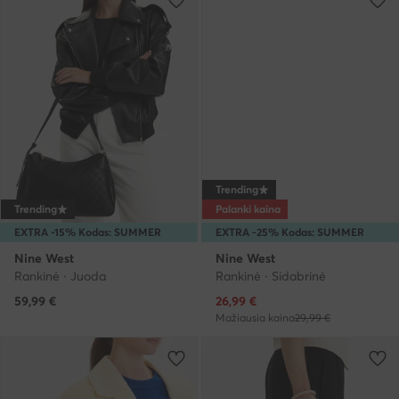
Trending
Trending
Palanki kaina
EXTRA -15% Kodas: SUMMER
EXTRA -25% Kodas: SUMMER
Nine West
Nine West
Rankinė · Juoda
Rankinė · Sidabrinė
Dabartinė kaina
59,99
€
26,99
€
Mažiausia kaina
29,99 €