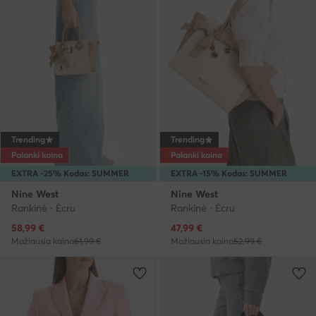
Trending
Trending
Palanki kaina
Palanki kaina
EXTRA -25% Kodas: SUMMER
EXTRA -15% Kodas: SUMMER
Nine West
Nine West
Rankinė · Écru
Rankinė · Écru
Dabartinė kaina
Dabartinė kaina
58,99
€
47,99
€
Mažiausia kaina
61,99 €
Mažiausia kaina
52,99 €