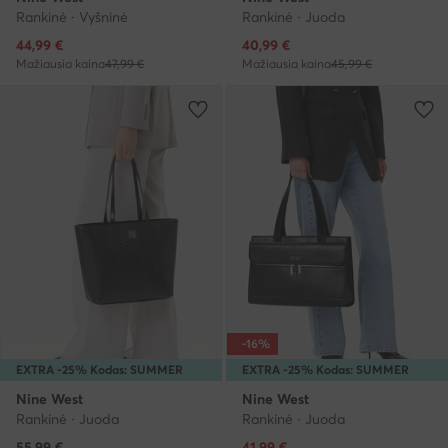
Rankinė · Vyšninė
Rankinė · Juoda
Dabartinė kaina
Dabartinė kaina
44,99
€
40,99
€
Mažiausia kaina
47,99 €
Mažiausia kaina
45,99 €
-16%
EXTRA -25% Kodas: SUMMER
EXTRA -25% Kodas: SUMMER
Nine West
Nine West
Rankinė · Juoda
Rankinė · Juoda
Dabartinė kaina
55,99
€
41,99
€