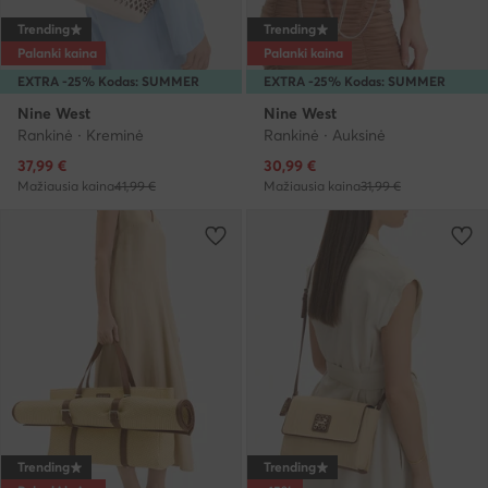
Trending
Trending
Palanki kaina
Palanki kaina
EXTRA -25% Kodas: SUMMER
EXTRA -25% Kodas: SUMMER
Nine West
Nine West
Rankinė · Kreminė
Rankinė · Auksinė
Dabartinė kaina
Dabartinė kaina
37,99
€
30,99
€
Mažiausia kaina
41,99 €
Mažiausia kaina
31,99 €
Trending
Trending