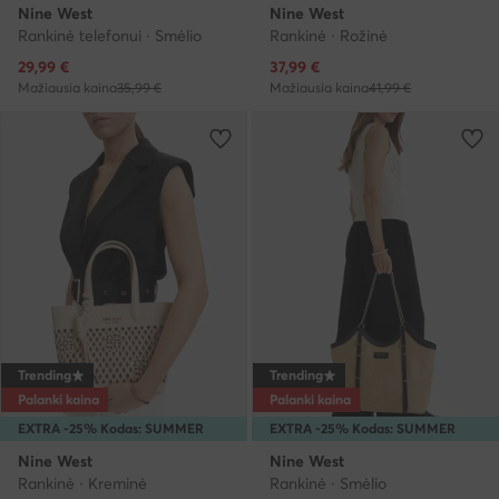
Nine West
Nine West
Rankinė telefonui · Smėlio
Rankinė · Rožinė
Dabartinė kaina
Dabartinė kaina
29,99
€
37,99
€
Mažiausia kaina
35,99 €
Mažiausia kaina
41,99 €
Trending
Trending
Palanki kaina
Palanki kaina
EXTRA -25% Kodas: SUMMER
EXTRA -25% Kodas: SUMMER
Nine West
Nine West
Rankinė · Kreminė
Rankinė · Smėlio