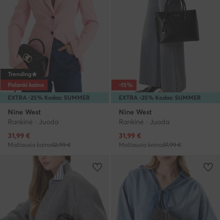
Trending
Palanki kaina
-15%
EXTRA -25% Kodas: SUMMER
EXTRA -25% Kodas: SUMMER
Nine West
Nine West
Rankinė · Juoda
Rankinė · Juoda
Dabartinė kaina
Dabartinė kaina
31,99
€
31,99
€
Mažiausia kaina
32,99 €
Mažiausia kaina
37,99 €