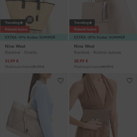
Trending
Trending
Palanki kaina
Palanki kaina
EXTRA -15% Kodas: SUMMER
EXTRA -25% Kodas: SUMMER
Nine West
Nine West
Rankinė · Smėlio
Rankinė · Rožinis auksas
Dabartinė kaina
Dabartinė kaina
31,99
€
28,99
€
Mažiausia kaina
35,99 €
Mažiausia kaina
30,99 €