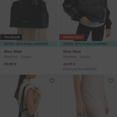
Trending
Palanki kaina
EXTRA -25% Kodas: SUMMER
EXTRA -25% Kodas: SUMMER
Nine West
Nine West
Rankinė · Juoda
Rankinė · Juoda
Dabartinė kaina
59,99
€
44,99
€
Mažiausia kaina
47,99 €