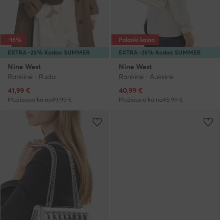
-16%
Palanki kaina
EXTRA -25% Kodas: SUMMER
EXTRA -25% Kodas: SUMMER
Nine West
Nine West
Rankinė · Ruda
Rankinė · Auksinė
Dabartinė kaina
Dabartinė kaina
41,99
€
40,99
€
Mažiausia kaina
49,99 €
Mažiausia kaina
45,99 €