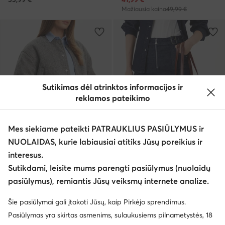
Mažiausia kaina
49,99 €
Sutikimas dėl atrinktos informacijos ir
reklamos pateikimo
Mes siekiame pateikti PATRAUKLIUS PASIŪLYMUS ir
NUOLAIDAS, kurie labiausiai atitiks Jūsų poreikius ir
Palanki kaina
-30%
interesus.
EXTRA -25% Kodas: SUMMER
EXTRA -25% Kodas: SUMMER
Sutikdami, leisite mums parengti pasiūlymus (nuolaidų
Nine West
Nine West
pasiūlymus), remiantis Jūsų veiksmų internete analize.
Rankinė · Juoda
Rankinė · Ruda
Dabartinė kaina
Dabartinė kaina
40,99
€
48,99
€
Šie pasiūlymai gali įtakoti Jūsų, kaip Pirkėjo sprendimus.
Mažiausia kaina
45,99 €
Mažiausia kaina
69,99 €
Pasiūlymas yra skirtas asmenims, sulaukusiems pilnametystės, 18