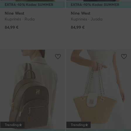
EXTRA -10% Kodas: SUMMER
EXTRA -10% Kodas: SUMMER
Nine West
Nine West
Kuprinės · Ruda
Kuprinės · Juoda
84,99
€
84,99
€
Trending
Trending