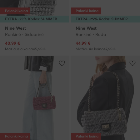
Palanki kaina
Palanki kaina
EXTRA -25% Kodas: SUMMER
EXTRA -25% Kodas: SUMMER
Nine West
Nine West
Rankinė · Sidabrinė
Rankinė · Ruda
Dabartinė kaina
Dabartinė kaina
40,99
€
44,99
€
Mažiausia kaina
45,99 €
Mažiausia kaina
47,99 €
Palanki kaina
Palanki kaina