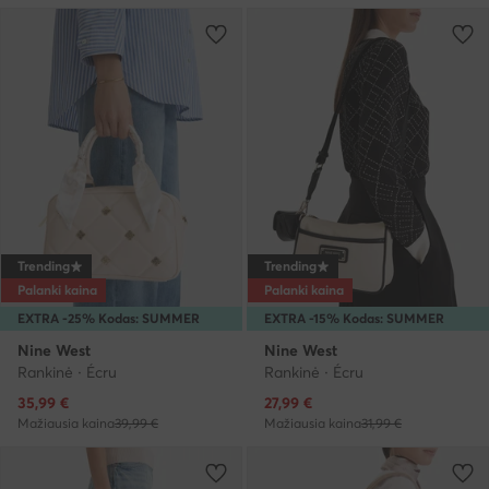
Trending
Trending
Palanki kaina
Palanki kaina
EXTRA -25% Kodas: SUMMER
EXTRA -15% Kodas: SUMMER
Nine West
Nine West
Rankinė · Écru
Rankinė · Écru
Dabartinė kaina
Dabartinė kaina
35,99
€
27,99
€
Mažiausia kaina
39,99 €
Mažiausia kaina
31,99 €