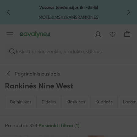
PEREITI PRIE PAGRINDINIO TURINIO
PEREITI Į PAIEŠKĄ
Vasaros tendencijos iki -35%!
MOTERIMS
VYRAMS
RANKINĖS
Ieškoti prekių ženklo, produkto, stiliaus
Pagrindinis puslapis
Rankinės Nine West
Delninukės
Didelės
Klasikinės
Kuprinės
Lagami
Produktai: 323
·
Pasirinkti filtrai (1)