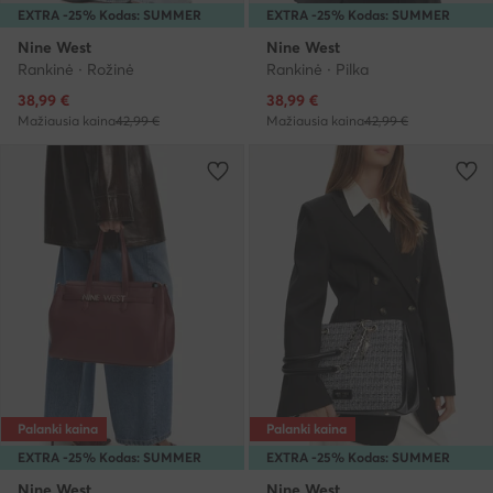
EXTRA -25% Kodas: SUMMER
EXTRA -25% Kodas: SUMMER
Nine West
Nine West
Rankinė · Rožinė
Rankinė · Pilka
Dabartinė kaina
Dabartinė kaina
38,99
€
38,99
€
Mažiausia kaina
42,99 €
Mažiausia kaina
42,99 €
Palanki kaina
Palanki kaina
EXTRA -25% Kodas: SUMMER
EXTRA -25% Kodas: SUMMER
Nine West
Nine West