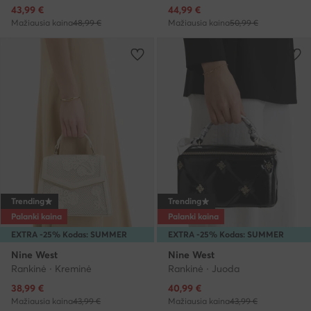
Dabartinė kaina
Dabartinė kaina
43,99
€
44,99
€
Mažiausia kaina
48,99 €
Mažiausia kaina
50,99 €
Trending
Trending
Palanki kaina
Palanki kaina
EXTRA -25% Kodas: SUMMER
EXTRA -25% Kodas: SUMMER
Nine West
Nine West
Rankinė · Kreminė
Rankinė · Juoda
Dabartinė kaina
Dabartinė kaina
38,99
€
40,99
€
Mažiausia kaina
43,99 €
Mažiausia kaina
43,99 €