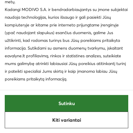
metų.
Kadangi MODIVO S.A. ir bendradarbiaujantys su įmone subjektai
naudoja technologijas, kurios išsaugo ir gali pasiekti Jūsų
kompiuteryje ar kitame prie interneto prijungtame įrenginyje
(ypač naudojant slapukus) esančius duomenis, galime Jus
užtikrinti, kad rodomas turinys bus Jūsų poreikiams pritaikyta
informacija. Sutikdami su asmens duomenų tvarkymu, įskaitant
eavalyne.lt profiliavimą, rinkos ir statistines analizes, suteikiate
mums galimybę atrinkti labiausiai Jūsų poreikius atitinkantį turinį
ir pateikti specialiai Jums skirtą ir kaip įmanoma labiau Jūsų
Palanki kaina
poreikiams pritaikytą informaciją.
EXTRA -25% Kodas: SUMMER
EXTRA -25% Kodas: SUMMER
Nine West
Nine West
Rankinė · Vyšninė
Rankinė · Juoda
Sutinku
Dabartinė kaina
55,99
€
40,99
€
Mažiausia kaina
45,99 €
Kiti variantai