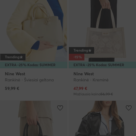
Trending
Trending
-15%
EXTRA -25% Kodas: SUMMER
EXTRA -25% Kodas: SUMMER
Nine West
Nine West
Rankinė · Šviesiai geltona
Rankinė · Kreminė
Dabartinė kaina
59,99
€
47,99
€
Mažiausia kaina
56,99 €