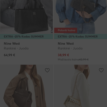
Palanki kaina
EXTRA -25% Kodas: SUMMER
EXTRA -25% Kodas: SUMMER
Nine West
Nine West
Rankinė · Juoda
Rankinė · Juoda
Dabartinė kaina
64,99
€
38,99
€
Mažiausia kaina
42,99 €