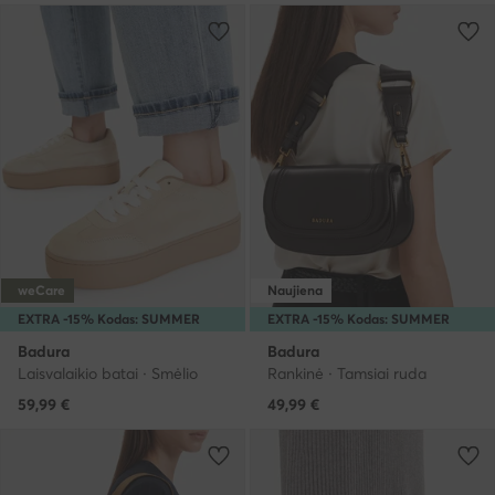
weCare
Naujiena
EXTRA -15% Kodas: SUMMER
EXTRA -15% Kodas: SUMMER
Badura
Badura
Laisvalaikio batai · Smėlio
Rankinė · Tamsiai ruda
59,99
€
49,99
€