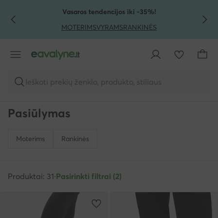
PEREITI PRIE PAGRINDINIO TURINIO
PEREITI Į PAIEŠKĄ
Vasaros tendencijos iki -35%!
MOTERIMS
VYRAMS
RANKINĖS
Ieškoti prekių ženklo, produkto, stiliaus
Pasiūlymas
Moterims
Rankinės
Produktai: 31
·
Pasirinkti filtrai (2)