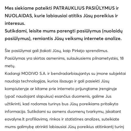
Mes siekiame pateikti PATRAUKLIUS PASIŪLYMUS ir
NUOLAIDAS, kurie labiausiai atitiks Jūsų poreikius ir
interesus.
Sutikdami, leisite mums parengti pasiūlymus (nuolaidų
pasiūlymus), remiantis Jūsų veiksmų internete analize.
Šie pasiūlymai gali įtakoti Jūsų, kaip Pirkėjo sprendimus.
Pasiūlymas yra skirtas asmenims, sulaukusiems pilnametystės, 18
metų.
Kadangi MODIVO S.A. ir bendradarbiaujantys su įmone subjektai
naudoja technologijas, kurios išsaugo ir gali pasiekti Jūsų
kompiuteryje ar kitame prie interneto prijungtame įrenginyje
(ypač naudojant slapukus) esančius duomenis, galime Jus
užtikrinti, kad rodomas turinys bus Jūsų poreikiams pritaikyta
informacija. Sutikdami su asmens duomenų tvarkymu, įskaitant
eavalyne.lt profiliavimą, rinkos ir statistines analizes, suteikiate
mums galimybę atrinkti labiausiai Jūsų poreikius atitinkantį turinį