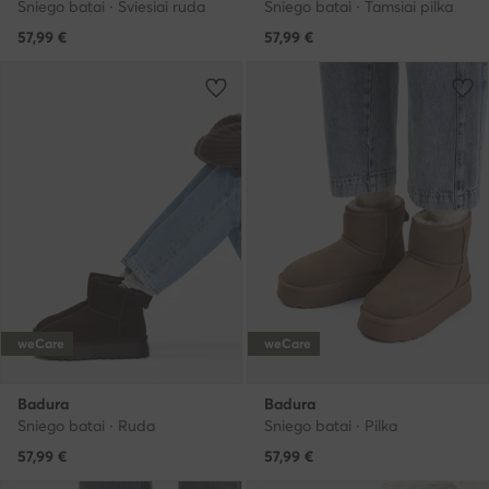
Sniego batai · Šviesiai ruda
Sniego batai · Tamsiai pilka
57,99
€
57,99
€
weCare
weCare
Badura
Badura
Sniego batai · Ruda
Sniego batai · Pilka
57,99
€
57,99
€