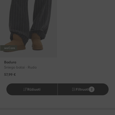
weCare
Badura
Sniego batai · Ruda
57,99
€
Rūšiuoti
Filtruoti
2