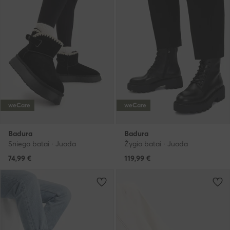
weCare
weCare
Badura
Badura
Sniego batai · Juoda
Žygio batai · Juoda
74,99
€
119,99
€