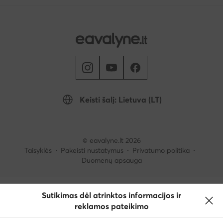
Keisti šalį: Lietuva (LT)
© eavalyne.lt 2026
Taisyklės
Pakeisti nustatymus
Privatumo politika
Duomenų apsauga
Sutikimas dėl atrinktos informacijos ir
reklamos pateikimo