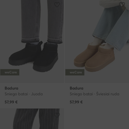
weCare
weCare
Badura
Badura
Sniego batai · Juoda
Sniego batai · Šviesiai ruda
57,99
€
57,99
€