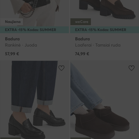
Naujiena
weCare
EXTRA -15% Kodas: SUMMER
EXTRA -15% Kodas: SUMMER
Badura
Badura
Rankinė · Juoda
Loaferai · Tamsiai ruda
57,99
€
74,99
€