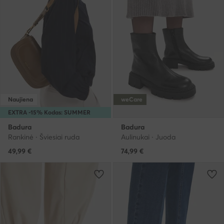
Naujiena
weCare
EXTRA -15% Kodas: SUMMER
Badura
Badura
Rankinė · Šviesiai ruda
Aulinukai · Juoda
49,99
€
74,99
€