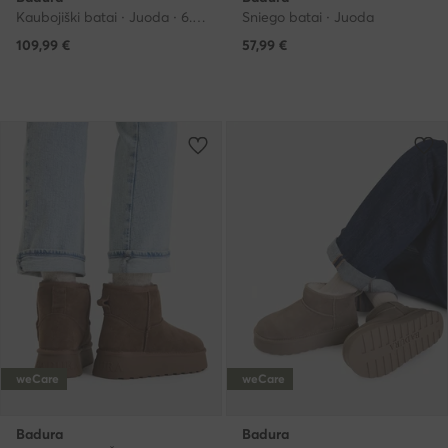
Kaubojiški batai · Juoda · 6.5 cm
Sniego batai · Juoda
109,99
€
57,99
€
weCare
weCare
Badura
Badura