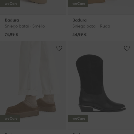
weCare
weCare
Badura
Badura
Sniego batai · Smėlio
Sniego batai · Ruda
74,99
€
44,99
€
weCare
weCare