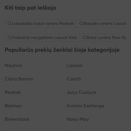
Kiti taip pat ieškojo
Laisvalaikio batai vyrams Reebok
Basutės vyrams Lasocki
Pusbačiai mergaitėms Lasocki Kids
Batai vyrams New Bala
Populiarūs prekių ženklai šioje kategorijoje
Nautica
Lasocki
Clara Barson
Coach
Reebok
Juicy Couture
Batman
Armani Exchange
Birkenstock
Noisy May