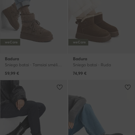
weCare
weCare
Badura
Badura
Sniego batai · Tamsiai smėlinė
Sniego batai · Ruda
59,99
€
74,99
€