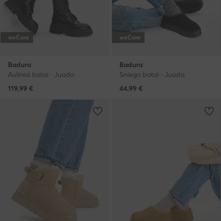
weCare
weCare
Badura
Badura
Auliniai batai · Juoda
Sniego batai · Juoda
119,99
€
44,99
€