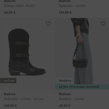
Badura
Badura
Sniego batai · Ruda
Ilgaauliai · Juoda
44,99
€
129,99
€
weCare
Naujiena
EXTRA -15% Kodas: SUMMER
Badura
Badura
Aulinukai · Juoda · 3.5 cm
Rankinė · Juoda
149,99
€
49,99
€