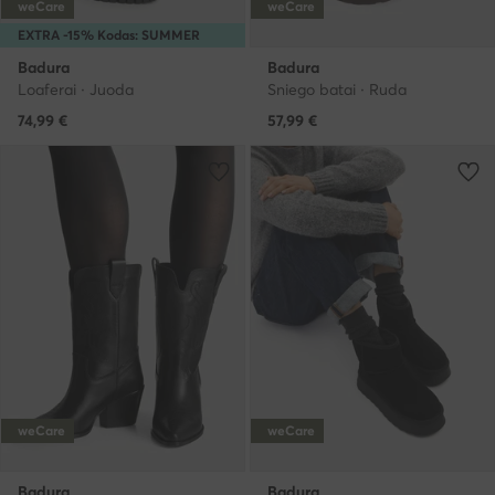
weCare
weCare
EXTRA -15% Kodas: SUMMER
Badura
Badura
Loaferai · Juoda
Sniego batai · Ruda
74,99
€
57,99
€
weCare
weCare
Badura
Badura