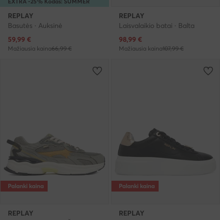
EXTRA -25% Kodas: SUMMER
REPLAY
REPLAY
Basutės · Auksinė
Laisvalaikio batai · Balta
Dabartinė kaina
Dabartinė kaina
59,99
€
98,99
€
Mažiausia kaina
66,99 €
Mažiausia kaina
107,99 €
Palanki kaina
Palanki kaina
REPLAY
REPLAY