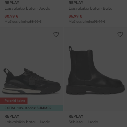
REPLAY
REPLAY
Laisvalaikio batai · Juoda
Laisvalaikio batai · Balta
Dabartinė kaina
Dabartinė kaina
80,99
€
86,99
€
Mažiausia kaina
88,99 €
Mažiausia kaina
93,99 €
Palanki kaina
EXTRA -10% Kodas: SUMMER
REPLAY
REPLAY
Laisvalaikio batai · Juoda
Štibletai · Juoda