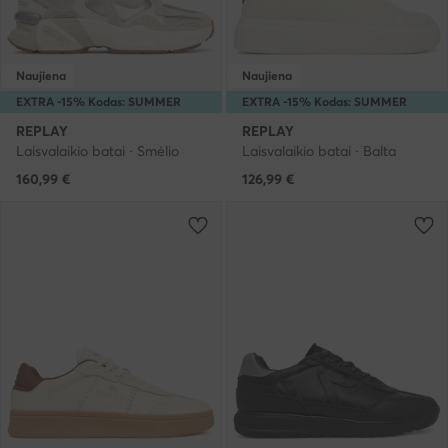
Naujiena
Naujiena
EXTRA -15% Kodas: SUMMER
EXTRA -15% Kodas: SUMMER
REPLAY
REPLAY
Laisvalaikio batai · Smėlio
Laisvalaikio batai · Balta
160,99
€
126,99
€