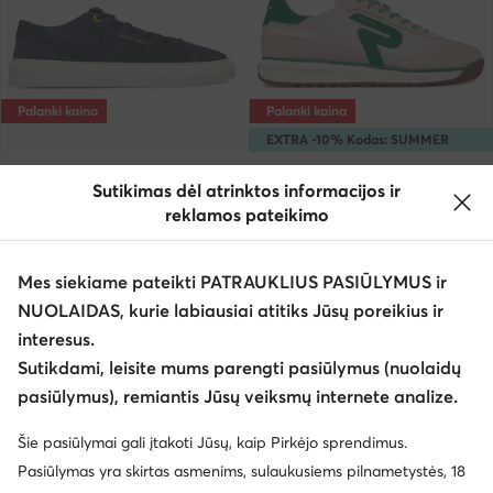
Palanki kaina
Palanki kaina
EXTRA -10% Kodas: SUMMER
REPLAY
REPLAY
Sutikimas dėl atrinktos informacijos ir
Laisvalaikio batai · Tamsiai mėlyna
Laisvalaikio batai · Pilka
reklamos pateikimo
Dabartinė kaina
Dabartinė kaina
78,99
€
66,99
€
Mažiausia kaina
87,99 €
Mažiausia kaina
73,99 €
Mes siekiame pateikti PATRAUKLIUS PASIŪLYMUS ir
NUOLAIDAS, kurie labiausiai atitiks Jūsų poreikius ir
interesus.
Sutikdami, leisite mums parengti pasiūlymus (nuolaidų
pasiūlymus), remiantis Jūsų veiksmų internete analize.
Šie pasiūlymai gali įtakoti Jūsų, kaip Pirkėjo sprendimus.
Pasiūlymas yra skirtas asmenims, sulaukusiems pilnametystės, 18