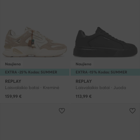
Naujiena
Naujiena
EXTRA -25% Kodas: SUMMER
EXTRA -15% Kodas: SUMMER
REPLAY
REPLAY
Laisvalaikio batai · Kreminė
Laisvalaikio batai · Juoda
159,99
€
113,99
€