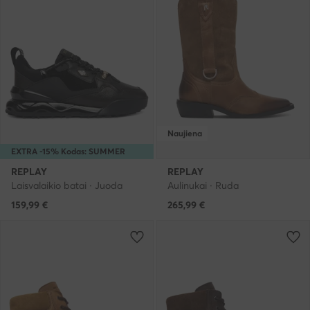
Naujiena
EXTRA -15% Kodas: SUMMER
REPLAY
REPLAY
Laisvalaikio batai · Juoda
Aulinukai · Ruda
159,99
€
265,99
€