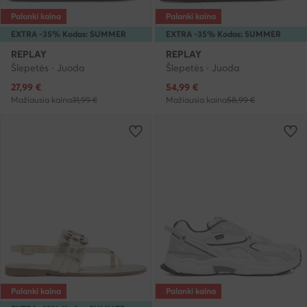
Palanki kaina
Palanki kaina
EXTRA -35% Kodas: SUMMER
EXTRA -35% Kodas: SUMMER
REPLAY
REPLAY
Šlepetės · Juoda
Šlepetės · Juoda
Dabartinė kaina
Dabartinė kaina
27,99
€
54,99
€
Mažiausia kaina
31,99 €
Mažiausia kaina
58,99 €
Palanki kaina
Palanki kaina