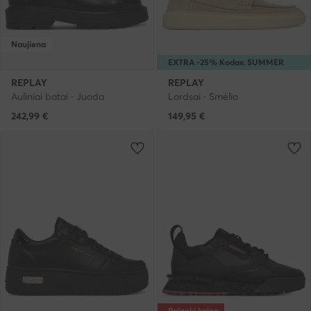
Naujiena
EXTRA -25% Kodas: SUMMER
REPLAY
REPLAY
Auliniai batai · Juoda
Lordsai · Smėlio
242,99
€
149,95
€
Palanki kaina