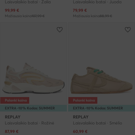
Laisvalaikio batai · Žalia
Laisvalaikio batai · Juoda
Dabartinė kaina
Dabartinė kaina
99,99
€
79,99
€
Mažiausia kaina
107,99 €
Mažiausia kaina
88,99 €
Palanki kaina
Palanki kaina
EXTRA -10% Kodas: SUMMER
EXTRA -10% Kodas: SUMMER
REPLAY
REPLAY
Laisvalaikio batai · Rožinė
Laisvalaikio batai · Smėlio
Dabartinė kaina
Dabartinė kaina
87,99
€
60,99
€