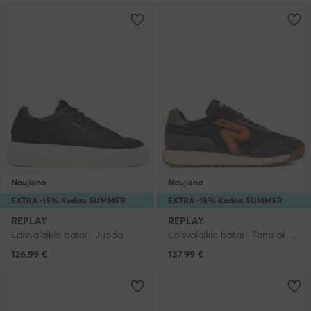
Naujiena
Naujiena
EXTRA -15% Kodas: SUMMER
EXTRA -15% Kodas: SUMMER
REPLAY
REPLAY
Laisvalaikio batai · Juoda
Laisvalaikio batai · Tamsiai mėlyna
126,99
€
137,99
€