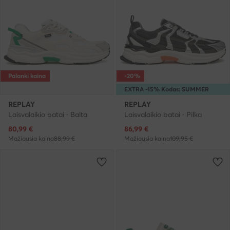
Palanki kaina
-20%
EXTRA -15% Kodas: SUMMER
REPLAY
REPLAY
Laisvalaikio batai · Balta
Laisvalaikio batai · Pilka
Dabartinė kaina
Dabartinė kaina
80,99
€
86,99
€
Mažiausia kaina
88,99 €
Mažiausia kaina
109,95 €