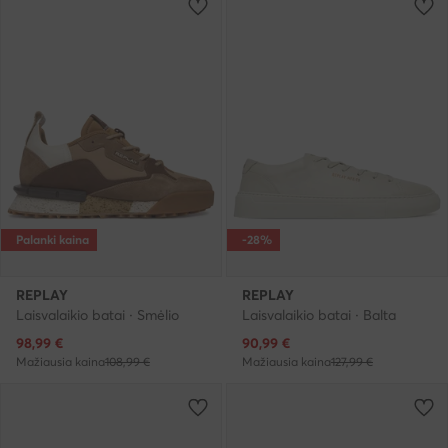
Palanki kaina
-28%
REPLAY
REPLAY
Laisvalaikio batai · Smėlio
Laisvalaikio batai · Balta
Dabartinė kaina
Dabartinė kaina
98,99
€
90,99
€
Mažiausia kaina
108,99 €
Mažiausia kaina
127,99 €