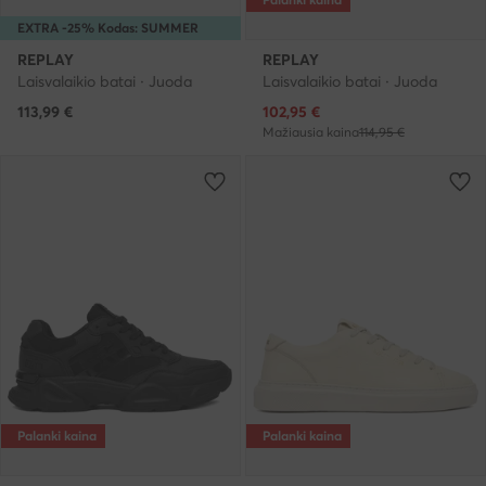
EXTRA -25% Kodas: SUMMER
REPLAY
REPLAY
Laisvalaikio batai · Juoda
Laisvalaikio batai · Juoda
Dabartinė kaina
113,99
€
102,95
€
Mažiausia kaina
114,95 €
Palanki kaina
Palanki kaina