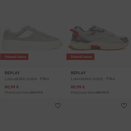
Palanki kaina
Palanki kaina
REPLAY
REPLAY
Laisvalaikio batai · Pilka
Laisvalaikio batai · Pilka
Dabartinė kaina
Dabartinė kaina
80,99
€
80,99
€
Mažiausia kaina
88,99 €
Mažiausia kaina
88,99 €