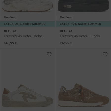
Naujiena
Naujiena
EXTRA -25% Kodas: SUMMER
EXTRA -10% Kodas: SUMMER
REPLAY
REPLAY
Laisvalaikio batai · Balta
Laisvalaikio batai · Juoda
148,99
€
112,99
€