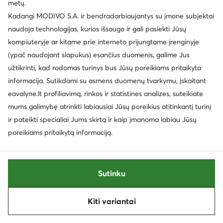
metų.
Kadangi MODIVO S.A. ir bendradarbiaujantys su įmone subjektai
Palanki kaina
Palanki kaina
naudoja technologijas, kurios išsaugo ir gali pasiekti Jūsų
EXTRA -15% Kodas: SUMMER
kompiuteryje ar kitame prie interneto prijungtame įrenginyje
(ypač naudojant slapukus) esančius duomenis, galime Jus
REPLAY
REPLAY
Laisvalaikio batai · Balta
Laisvalaikio batai · Balta
užtikrinti, kad rodomas turinys bus Jūsų poreikiams pritaikyta
Dabartinė kaina
Dabartinė kaina
97,99
€
94,99
€
informacija. Sutikdami su asmens duomenų tvarkymu, įskaitant
Mažiausia kaina
108,99 €
Mažiausia kaina
102,99 €
eavalyne.lt profiliavimą, rinkos ir statistines analizes, suteikiate
mums galimybę atrinkti labiausiai Jūsų poreikius atitinkantį turinį
ir pateikti specialiai Jums skirtą ir kaip įmanoma labiau Jūsų
poreikiams pritaikytą informaciją.
Sutinku
Kiti variantai
Rūšiuoti
Filtruoti
1