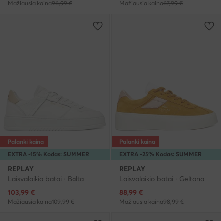
Mažiausia kaina
96,99 €
Mažiausia kaina
67,99 €
Palanki kaina
Palanki kaina
EXTRA -15% Kodas: SUMMER
EXTRA -25% Kodas: SUMMER
REPLAY
REPLAY
Laisvalaikio batai · Balta
Laisvalaikio batai · Geltona
Dabartinė kaina
Dabartinė kaina
103,99
€
88,99
€
Mažiausia kaina
109,99 €
Mažiausia kaina
98,99 €