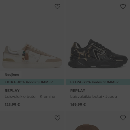
Naujiena
EXTRA -10% Kodas: SUMMER
EXTRA -25% Kodas: SUMMER
REPLAY
REPLAY
Laisvalaikio batai · Kreminė
Laisvalaikio batai · Juoda
125,99
€
149,99
€