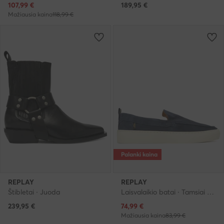
Dabartinė kaina
107,99
€
189,95
€
Mažiausia kaina
118,99 €
Palanki kaina
REPLAY
REPLAY
Štibletai · Juoda
Laisvalaikio batai · Tamsiai mėlyna
Dabartinė kaina
239,95
€
74,99
€
Mažiausia kaina
83,99 €