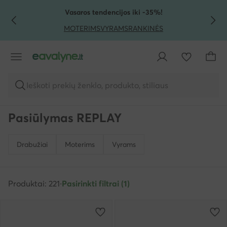
PEREITI PRIE PAGRINDINIO TURINIO
PEREITI Į PAIEŠKĄ
Vasaros tendencijos iki -35%!
MOTERIMS
VYRAMS
RANKINĖS
Ieškoti prekių ženklo, produkto, stiliaus
Pasiūlymas REPLAY
Drabužiai
Moterims
Vyrams
Produktai: 221
·
Pasirinkti filtrai (1)