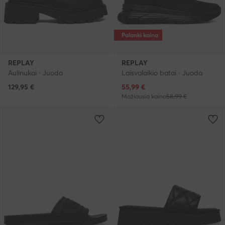
Palanki kaina
REPLAY
REPLAY
Aulinukai · Juoda
Laisvalaikio batai · Juoda
Dabartinė kaina
129,95
€
55,99
€
Mažiausia kaina
58,99 €