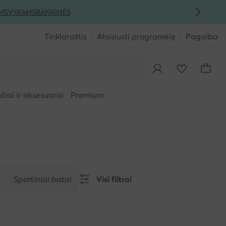
MS
VYRAMS
RANKINĖS
Tinklaraštis
Atsisiųsti programėlę
Pagalba
iai ir aksesuarai
Premium
e
Sportiniai batai
Visi filtrai