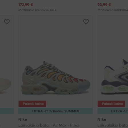
Dabartinė kaina
Dabartinė kaina
172,99
€
93,99
€
Mažiausia kaina
226,00 €
Mažiausia kaina
104
Palanki kaina
Palanki kaina
R
EXTRA -25% Kodas: SUMMER
EXTRA -1
Nike
Nike
a
Laisvalaikio batai · Air Max · Pilka
Laisvalaikio bata