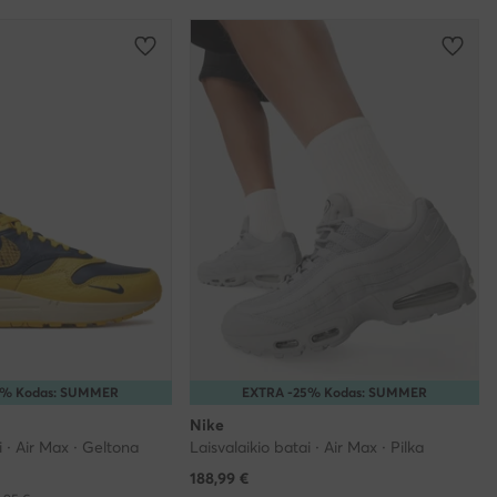
5% Kodas: SUMMER
EXTRA -25% Kodas: SUMMER
Nike
i · Air Max · Geltona
Laisvalaikio batai · Air Max · Pilka
188,99
€