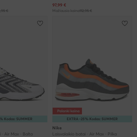
Dabartinė kaina
97,99
€
,95 €
Mažiausia kaina
112,95 €
Palanki kaina
5% Kodas: SUMMER
EXTRA -25% Kodas: SUMMER
Nike
i · Air Max · Balta
Laisvalaikio batai · Air Max · Pilka