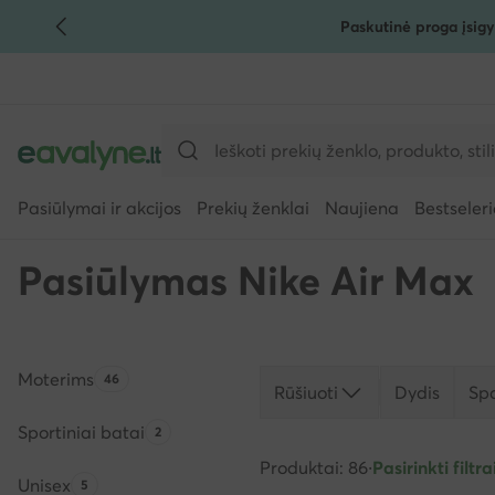
Paskutinė proga įsigy
PEREITI PRIE PAGRINDINIO TURINIO
PEREITI Į PAIEŠKĄ
Pasiūlymai ir akcijos
Prekių ženklai
Naujiena
Bestseleri
Pasiūlymas Nike Air Max
Moterims
Produktų skaičius:
46
Rūšiuoti
Dydis
Sp
Sportiniai batai
Produktų skaičius:
2
Produktai: 86
·
Pasirinkti filtrai
Unisex
Produktų skaičius:
5