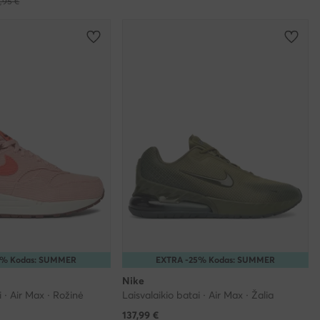
,95 €
5% Kodas: SUMMER
EXTRA -25% Kodas: SUMMER
Nike
i · Air Max · Rožinė
Laisvalaikio batai · Air Max · Žalia
137,99
€