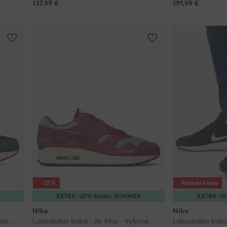
137,99
€
191,99
€
-23%
Palanki kaina
R
EXTRA -25% Kodas: SUMMER
EXTRA -1
Nike
Nike
Laisvalaikio batai · Air Max · Tamsiai mėlyna
Laisvalaikio batai · Air Max · Vyšninė
Laisvalaikio bata