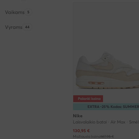
Vaikams
Produktų skaičius:
5
Vyrams
Produktų skaičius:
44
Palanki kaina
EXTRA -25% Kodas: SUMME
Nike
Laisvalaikio batai · Air Max · Smėl
Dabartinė kaina
130,95
€
Mažiausia kaina
147,95 €