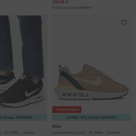
Dabartinė kaina
106,95
€
Mažiausia kaina
119,00 €
Palanki kaina
5% Kodas: SUMMER
EXTRA -15% Kodas: SUMMER
Nike
i · Air Max · Juoda
Laisvalaikio batai · Air Max · Smėlio