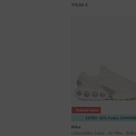
179,00
€
Palanki kaina
EXTRA -25% Kodas: SUMME
Nike
Laisvalaikio batai · Air Max · Balt