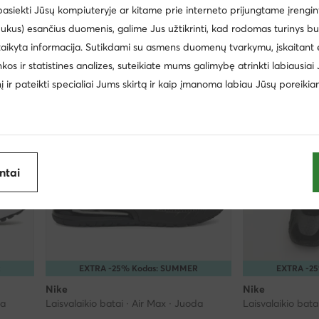
 pasiekti Jūsų kompiuteryje ar kitame prie interneto prijungtame įrengin
Mažiausia kaina
220
ukus) esančius duomenis, galime Jus užtikrinti, kad rodomas turinys b
taikyta informacija. Sutikdami su asmens duomenų tvarkymu, įskaitant 
inkos ir statistines analizes, suteikiate mums galimybę atrinkti labiausiai
inį ir pateikti specialiai Jums skirtą ir kaip įmanoma labiau Jūsų poreikia
antai
R
EXTRA -25% Kodas: SUMMER
EXTRA -2
Nike
Nike
da
Laisvalaikio batai · Air Max · Juoda
Laisvalaikio bata