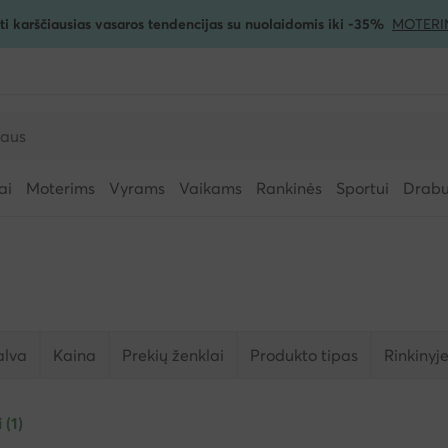
ti karščiausias vasaros tendencijas su nuolaidomis iki -35%
MOTERI
ai
Moterims
Vyrams
Vaikams
Rankinės
Sportui
Drabuž
alva
Kaina
Prekių ženklai
Produkto tipas
Rinkinyj
 (1)