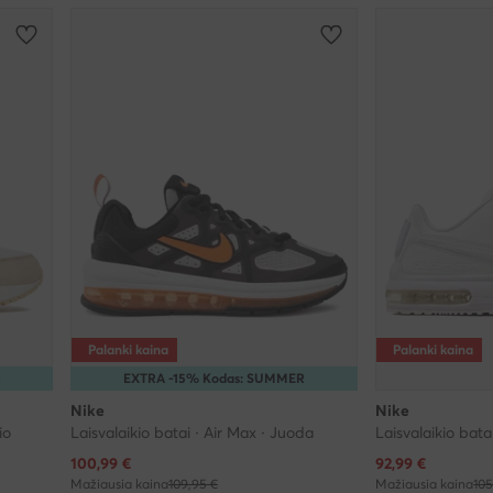
Palanki kaina
Palanki kaina
R
EXTRA -15% Kodas: SUMMER
Nike
Nike
io
Laisvalaikio batai · Air Max · Juoda
Laisvalaikio bata
Dabartinė kaina
Dabartinė kaina
100,99
€
92,99
€
Mažiausia kaina
109,95 €
Mažiausia kaina
105