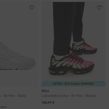
EXTRA -25% Kodas: SUMMER
Nike
i · Air Max · Balta
Laisvalaikio batai · Air Max · Rožinė
188,99
€
,95 €