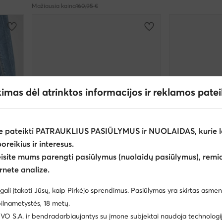
Mažiausia kaina
160,95 €
kimas dėl atrinktos informacijos ir reklamos pate
e pateikti PATRAUKLIUS PASIŪLYMUS ir NUOLAIDAS, kurie l
poreikius ir interesus.
eisite mums parengti pasiūlymus (nuolaidų pasiūlymus), remia
rnete analize.
-20%
R
EXTRA -25% Kodas: SUMMER
EXTRA -1
gali įtakoti Jūsų, kaip Pirkėjo sprendimus. Pasiūlymas yra skirtas asmen
Nike
Nike
ilnametystės, 18 metų.
a
Laisvalaikio batai · Air Max · Kreminė
Laisvalaikio batai
 S.A. ir bendradarbiaujantys su įmone subjektai naudoja technologija
Dabartinė kaina
138,00
€
173,95
€