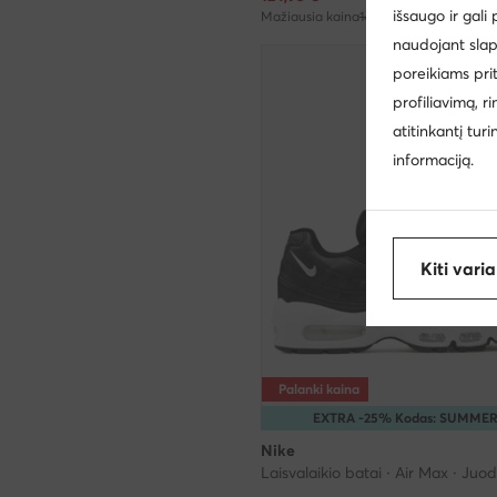
išsaugo ir gali
Mažiausia kaina
147,00 €
naudojant slap
poreikiams pri
profiliavimą, r
atitinkantį tur
informaciją.
Kiti vari
Palanki kaina
EXTRA -25% Kodas: SUMME
Nike
Laisvalaikio batai · Air Max · Juo