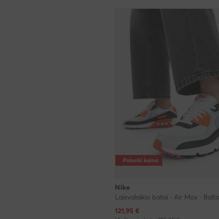
Palanki kaina
Nike
Laisvalaikio batai · Air Max · Balt
Dabartinė kaina
121,95
€