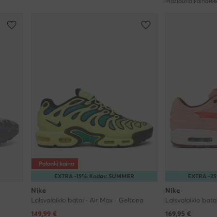
Mažiausia kaina
166
Palanki kaina
EXTRA -15% Kodas: SUMMER
EXTRA -2
Nike
Nike
Laisvalaikio batai · Air Max · Geltona
Laisvalaikio bata
Dabartinė kaina
149,99
€
169,95
€