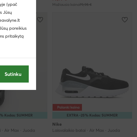
yje (ypač
,00 €
Mažiausia kaina
79,95 €
us Jūsų
eavalyne.lt
 Jūsų poreikius
ms pritaikytą
Sutinku
Palanki kaina
5% Kodas: SUMMER
EXTRA -25% Kodas: SUMMER
Nike
i · Air Max · Juoda
Laisvalaikio batai · Air Max · Juoda