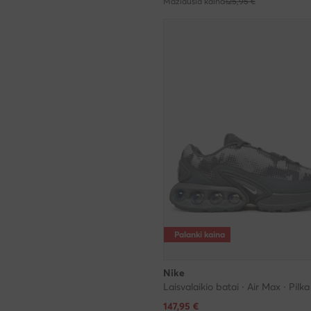
Mažiausia kaina
125,95 €
Palanki kaina
Nike
Laisvalaikio batai · Air Max · Pilka
Dabartinė kaina
147,95
€