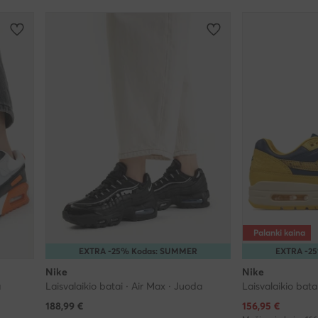
Palanki kaina
EXTRA -25% Kodas: SUMMER
EXTRA -2
Nike
Nike
a
Laisvalaikio batai · Air Max · Juoda
Laisvalaikio bata
Dabartinė kaina
188,99
€
156,95
€