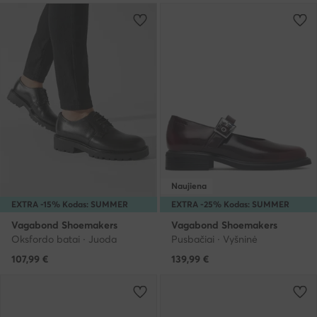
Naujiena
EXTRA -15% Kodas: SUMMER
EXTRA -25% Kodas: SUMMER
Vagabond Shoemakers
Vagabond Shoemakers
Oksfordo batai · Juoda
Pusbačiai · Vyšninė
107,99
€
139,99
€