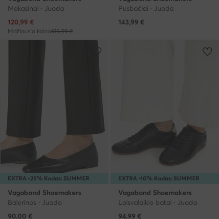
Mokasinai · Juoda
Pusbačiai · Juoda
Dabartinė kaina
120,99
€
143,99
€
Mažiausia kaina
135,99 €
EXTRA -25% Kodas: SUMMER
EXTRA -10% Kodas: SUMMER
Vagabond Shoemakers
Vagabond Shoemakers
Balerinos · Juoda
Laisvalaikio batai · Juoda
90,00
€
94,99
€