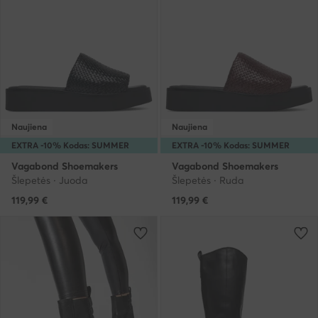
Naujiena
Naujiena
EXTRA -10% Kodas: SUMMER
EXTRA -10% Kodas: SUMMER
Vagabond Shoemakers
Vagabond Shoemakers
Šlepetės · Juoda
Šlepetės · Ruda
119,99
€
119,99
€