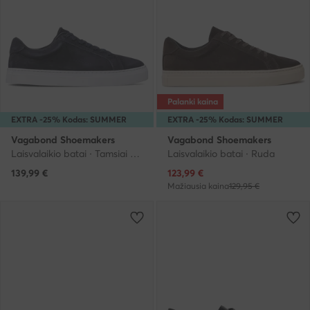
Palanki kaina
EXTRA -25% Kodas: SUMMER
EXTRA -25% Kodas: SUMMER
Vagabond Shoemakers
Vagabond Shoemakers
Laisvalaikio batai · Tamsiai mėlyna
Laisvalaikio batai · Ruda
Dabartinė kaina
139,99
€
123,99
€
Mažiausia kaina
129,95 €