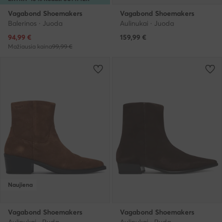
Vagabond Shoemakers
Vagabond Shoemakers
Balerinos · Juoda
Aulinukai · Juoda
Dabartinė kaina
94,99
€
159,99
€
Mažiausia kaina
99,99 €
Naujiena
Vagabond Shoemakers
Vagabond Shoemakers