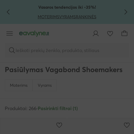
PEREITI PRIE PAGRINDINIO TURINIO
PEREITI Į PAIEŠKĄ
Vasaros tendencijos iki -35%!
MOTERIMS
VYRAMS
RANKINĖS
Ieškoti prekių ženklo, produkto, stiliaus
Pasiūlymas Vagabond Shoemakers
Moterims
Vyrams
Produktai: 266
·
Pasirinkti filtrai (1)