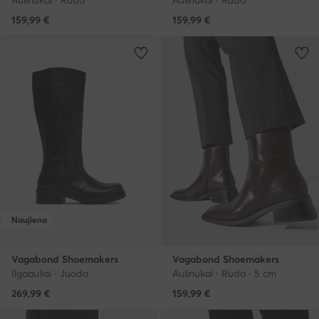
Aulinukai · Ruda
Aulinukai · Ruda
159,99
€
159,99
€
Naujiena
Vagabond Shoemakers
Vagabond Shoemakers
Ilgaauliai · Juoda
Aulinukai · Ruda · 5 cm
269,99
€
159,99
€