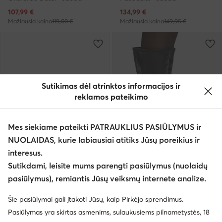
Dabartinė kaina
Dabartinė kaina
107,99
€
134,99
€
Mažiausia kaina
119,00 €
Mažiausia kaina
149,95 €
Sutikimas dėl atrinktos informacijos ir
reklamos pateikimo
Mes siekiame pateikti PATRAUKLIUS PASIŪLYMUS ir
NUOLAIDAS, kurie labiausiai atitiks Jūsų poreikius ir
interesus.
Palanki kaina
Sutikdami, leisite mums parengti pasiūlymus (nuolaidų
EXTRA -25% Kodas: SUMMER
pasiūlymus), remiantis Jūsų veiksmų internete analize.
Vagabond Shoemakers
Vagabond Shoemakers
Mokasinai · Juoda
Ilgaauliai · Juoda · 5 cm
Šie pasiūlymai gali įtakoti Jūsų, kaip Pirkėjo sprendimus.
Dabartinė kaina
134,99
€
179,95
€
Pasiūlymas yra skirtas asmenims, sulaukusiems pilnametystės, 18
Mažiausia kaina
149,95 €