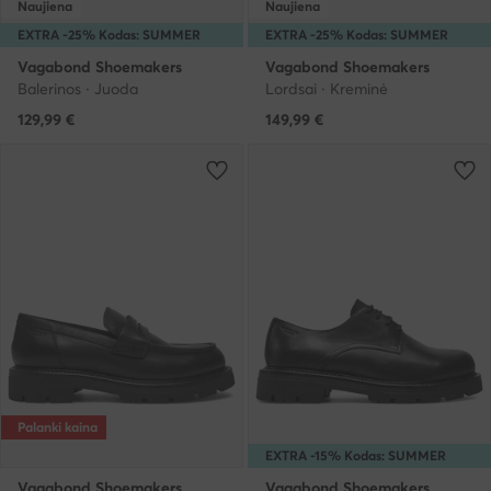
Naujiena
Naujiena
EXTRA -25% Kodas: SUMMER
EXTRA -25% Kodas: SUMMER
Vagabond Shoemakers
Vagabond Shoemakers
Balerinos · Juoda
Lordsai · Kreminė
129,99
€
149,99
€
Palanki kaina
EXTRA -15% Kodas: SUMMER
Vagabond Shoemakers
Vagabond Shoemakers