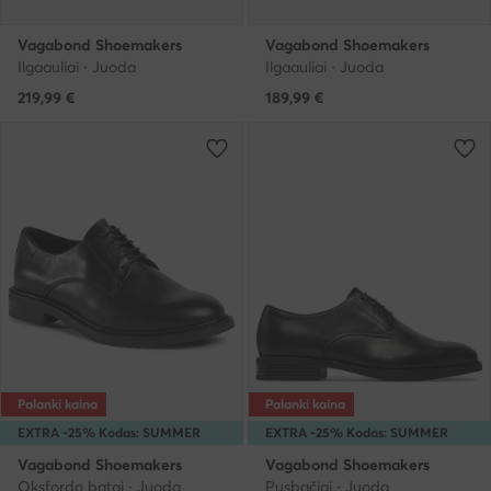
Vagabond Shoemakers
Vagabond Shoemakers
Ilgaauliai · Juoda
Ilgaauliai · Juoda
219,99
€
189,99
€
Palanki kaina
Palanki kaina
EXTRA -25% Kodas: SUMMER
EXTRA -25% Kodas: SUMMER
Vagabond Shoemakers
Vagabond Shoemakers
Oksfordo batai · Juoda
Pusbačiai · Juoda