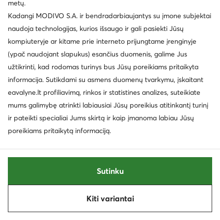
metų.
Kadangi MODIVO S.A. ir bendradarbiaujantys su įmone subjektai
naudoja technologijas, kurios išsaugo ir gali pasiekti Jūsų
kompiuteryje ar kitame prie interneto prijungtame įrenginyje
(ypač naudojant slapukus) esančius duomenis, galime Jus
užtikrinti, kad rodomas turinys bus Jūsų poreikiams pritaikyta
informacija. Sutikdami su asmens duomenų tvarkymu, įskaitant
eavalyne.lt profiliavimą, rinkos ir statistines analizes, suteikiate
mums galimybę atrinkti labiausiai Jūsų poreikius atitinkantį turinį
ir pateikti specialiai Jums skirtą ir kaip įmanoma labiau Jūsų
poreikiams pritaikytą informaciją.
EXTRA -10% Kodas: SUMMER
Vagabond Shoemakers
Vagabond Shoemakers
Sutinku
Laisvalaikio batai · Juoda
Kaubojiški batai · Juoda · 6.2 cm
109,99
€
169,95
€
Kiti variantai
Rūšiuoti
Filtruoti
1