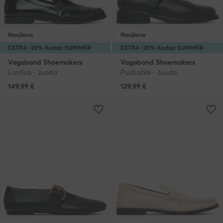
Naujiena
Naujiena
EXTRA -25% Kodas: SUMMER
EXTRA -25% Kodas: SUMMER
Vagabond Shoemakers
Vagabond Shoemakers
Lordsai · Juoda
Pusbačiai · Juoda
149,99
€
129,99
€