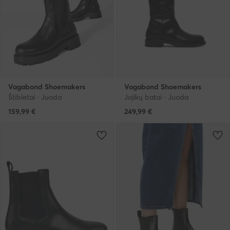
Vagabond Shoemakers
Vagabond Shoemakers
Štibletai · Juoda
Jojikų batai · Juoda
159,99
€
249,99
€