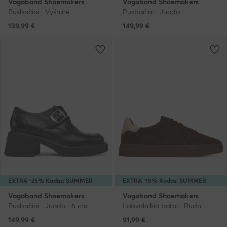
Vagabond Shoemakers
Vagabond Shoemakers
Pusbačiai · Vyšninė
Pusbačiai · Juoda
139,99
€
149,99
€
EXTRA -25% Kodas: SUMMER
EXTRA -15% Kodas: SUMMER
Vagabond Shoemakers
Vagabond Shoemakers
Pusbačiai · Juoda · 6 cm
Laisvalaikio batai · Ruda
149,99
€
91,99
€