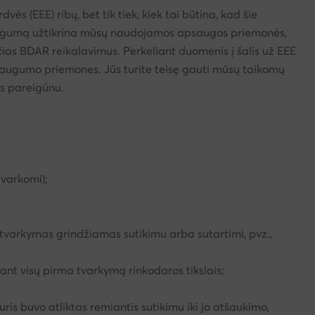
 (EEE) ribų, bet tik tiek, kiek tai būtina, kad šie
augumą užtikrina mūsų naudojamos apsaugos priemonės,
čias BDAR reikalavimus. Perkeliant duomenis į šalis už EEE
augumo priemones. Jūs turite teisę gauti mūsų taikomų
s pareigūnu.
tvarkomi);
tvarkymas grindžiamas sutikimu arba sutartimi, pvz.,
tant visų pirma tvarkymą rinkodaros tikslais;
is buvo atliktas remiantis sutikimu iki jo atšaukimo,