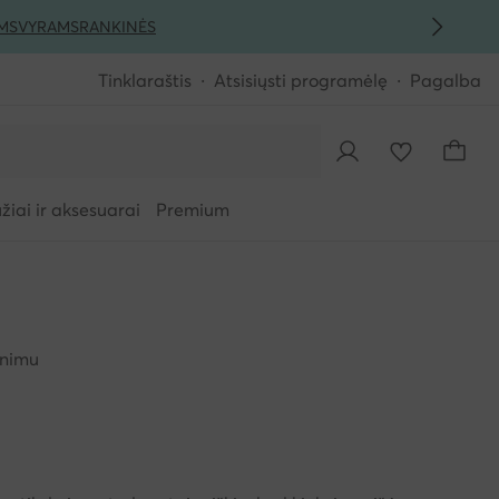
MS
VYRAMS
RANKINĖS
Tinklaraštis
Atsisiųsti programėlę
Pagalba
iai ir aksesuarai
Premium
inimu