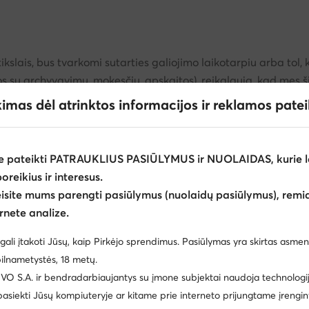
slais, bus tvarkomi sutarties galiojimo laikotarpiu arba tol, 
jusios su archyvavimu, mokesčių, apskaitos), reikalauja, kad m
naties terminą – priklausomai nuo to, kuris iš šių laikotarpių y
kimas dėl atrinktos informacijos ir reklamos pate
rkomi iki bendravimo su jumis pabaigos, o rinkodaros veiklos a
rivalome juos tvarkyti ilgiau arba iki bet kokių pretenzijų se
e pateikti PATRAUKLIUS PASIŪLYMUS ir NUOLAIDAS, kurie l
poreikius ir interesus.
eisite mums parengti pasiūlymus (nuolaidų pasiūlymus), remia
rnete analize.
 ir eschuhe.de GmbH vykdo bendrą įdarbinimo politiką MODIVO
avo pareigas pagal BDAR 26 straipsnį, minėtos bendrovės, k
gali įtakoti Jūsų, kaip Pirkėjo sprendimus. Pasiūlymas yra skirtas asmen
al BDAR.
ilnametystės, 18 metų.
 S.A. ir bendradarbiaujantys su įmone subjektai naudoja technologija
 pasiekti Jūsų kompiuteryje ar kitame prie interneto prijungtame įrengin