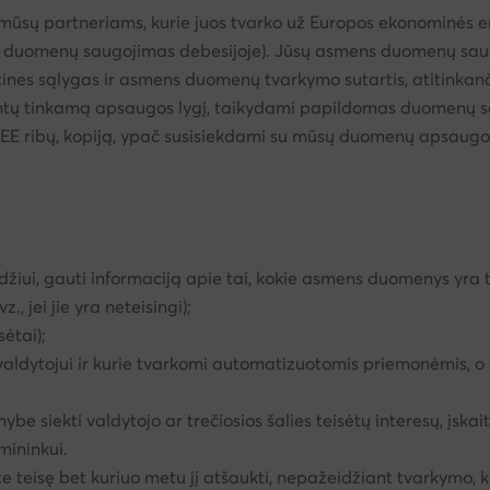
ūsų partneriams, kurie juos tvarko už Europos ekonominės erdvės
z., duomenų saugojimas debesijoje). Jūsų asmens duomenų s
rtines sąlygas ir asmens duomenų tvarkymo sutartis, atitinkan
intų tinkamą apsaugos lygį, taikydami papildomas duomenų s
EEE ribų, kopiją, ypač susisiekdami su mūsų duomenų apsaugo
džiui, gauti informaciją apie tai, kokie asmens duomenys yra 
, jei jie yra neteisingi);
sėtai);
ldytojui ir kurie tvarkomi automatizuotomis priemonėmis, o 
 siekti valdytojo ar trečiosios šalies teisėtų interesų, įskai
mininkui.
eisę bet kuriuo metu jį atšaukti, nepažeidžiant tvarkymo, kur