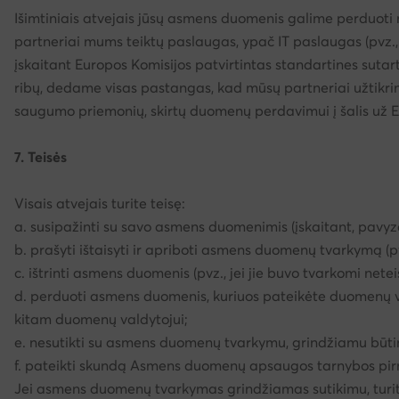
Išimtiniais atvejais jūsų asmens duomenis galime perduoti m
partneriai mums teiktų paslaugas, ypač IT paslaugas (pv
įskaitant Europos Komisijos patvirtintas standartines suta
ribų, dedame visas pastangas, kad mūsų partneriai užtikr
saugumo priemonių, skirtų duomenų perdavimui į šalis už 
7. Teisės
Visais atvejais turite teisę:
a. susipažinti su savo asmens duomenimis (įskaitant, pavyz
b. prašyti ištaisyti ir apriboti asmens duomenų tvarkymą (pvz.
c. ištrinti asmens duomenis (pvz., jei jie buvo tvarkomi netei
d. perduoti asmens duomenis, kuriuos pateikėte duomenų va
kitam duomenų valdytojui;
e. nesutikti su asmens duomenų tvarkymu, grindžiamu būtinybe
f. pateikti skundą Asmens duomenų apsaugos tarnybos pir
Jei asmens duomenų tvarkymas grindžiamas sutikimu, turite t