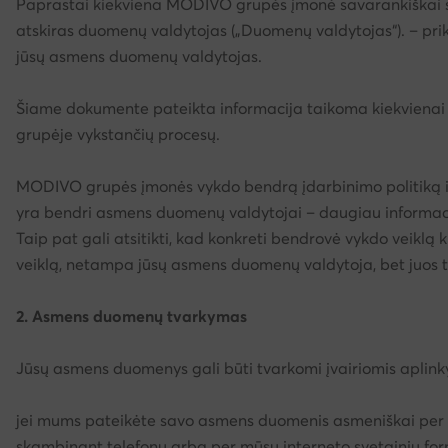
Paprastai kiekviena MODIVO grupės įmonė savarankiškai spr
atskiras duomenų valdytojas („Duomenų valdytojas“). – prikl
jūsų asmens duomenų valdytojas.
Šiame dokumente pateikta informacija taikoma kiekviena
grupėje vykstančių procesų.
MODIVO grupės įmonės vykdo bendrą įdarbinimo politiką i
yra bendri asmens duomenų valdytojai – daugiau informacij
Taip pat gali atsitikti, kad konkreti bendrovė vykdo veiklą 
veiklą, netampa jūsų asmens duomenų valdytoja, bet juos
2. Asmens duomenų tvarkymas
Jūsų asmens duomenys gali būti tvarkomi įvairiomis aplink
jei mums pateikėte savo asmens duomenis asmeniškai per įva
skambinant telefonu arba per mūsų interneto svetainių for