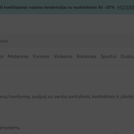
ti karščiausias vasaros tendencijas su nuolaidomis iki -35%
MOTERI
ai
Moterims
Vyrams
Vaikams
Rankinės
Sportui
Drabuž
varkymą, susijusį su verslo santykiais, kontaktais ir įdarb
 įmonėms.