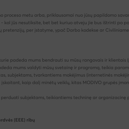
 proceso metu arba, priklausomai nuo jūsų papildomo savano
- kol jūs nesutiksite, bet bet kuriuo atveju jie bus ištrinti po 
mų pretenzijų, per įstatyme, ypač Darbo kodekse ar Civiliniam
ie padeda mums bendrauti su mūsų rangovais ir klientais (pv
padeda mums valdyti mūsų svetainę ir programą, teikia paramą 
tas, subjektams, tvarkantiems mokėjimus (internetinės mokėj
. įskaitant, kaip dalį minėtų veiklų, kitas MODIVO grupės įmon
i perduoti subjektams, teikiantiems techninę ar organizacinę
dvės (EEE) ribų