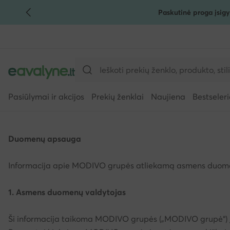
Paskutinė proga įsigy
PEREITI PRIE PAGRINDINIO TURINIO
PEREITI Į PAIEŠKĄ
Pasiūlymai ir akcijos
Prekių ženklai
Naujiena
Bestseleri
Duomenų apsauga
Informacija apie MODIVO grupės atliekamą asmens duomenų t
1. Asmens duomenų valdytojas
Ši informacija taikoma MODIVO grupės („MODIVO grupė“)