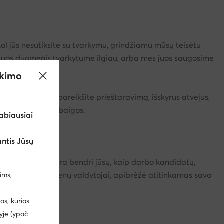
kol jūs nesutiksite su tvarkymu, grindžiamu mūsų teisėtu
es šiuos duomenis tvarkytume ilgiau, arba mes juos saugosime
ra ilgesnis.
ikimo
tveju – iki jūs pareikšite prieštaravimą, išskyrus atvejus,
naties termino pabaigos.
abiausiai
ntis Jūsų
 grupėje, jos yra bendri jūsų, kaip darbo kandidatų,
aip bendri duomenų valdytojai, apibrėžė atitinkamas savo
ims,
s, kurios
yje (ypač