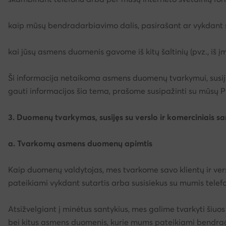
kaip mūsų bendradarbiavimo dalis, pasirašant ar vykdant s
kai jūsų asmens duomenis gavome iš kitų šaltinių (pvz., iš 
Ši informacija netaikoma asmens duomenų tvarkymui, susij
gauti informacijos šia tema, prašome susipažinti su mūsų P
3. Duomenų tvarkymas, susijęs su verslo ir komerciniais sa
a. Tvarkomų asmens duomenų apimtis
Kaip duomenų valdytojas, mes tvarkome savo klientų ir ve
pateikiami vykdant sutartis arba susisiekus su mumis telef
Atsižvelgiant į minėtus santykius, mes galime tvarkyti šiu
bei kitus asmens duomenis, kurie mums pateikiami bendrad