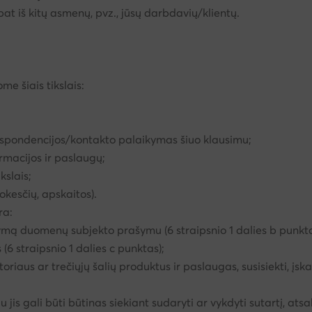
t iš kitų asmenų, pvz., jūsų darbdavių/klientų.
e šiais tikslais:
espondencijos/kontakto palaikymas šiuo klausimu;
rmacijos ir paslaugų;
kslais;
okesčių, apskaitos).
ra:
rymą duomenų subjekto prašymu (6 straipsnio 1 dalies b punkta
(6 straipsnio 1 dalies c punktas);
iaus ar trečiųjų šalių produktus ir paslaugas, susisiekti, įskai
s gali būti būtinas siekiant sudaryti ar vykdyti sutartį, atsaky