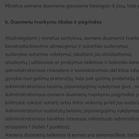
Minėtus asmens duomenis gauname tiesiogiai iš jūsų, taip pa
b. Duomenų tvarkymo tikslas ir pagrindas
Atsižvelgdami į minėtus santykius, asmens duomenis tvarkom
bendradarbiavimo užmezgimui ir sutarties sudarymui;
sudarytos sutarties vykdymui, įskaitant jos atsiskaitymą;
atsakymų į užklausas ar prašymus teikimas ir tolesnės kor
administratoriaus rinkodara ir kontaktavimas dėl kitos info
gynyba nuo galimų pretenzijų, taip pat galimų pretenzijų ti
administratoriaus teisinių įsipareigojimų vykdymas (pvz., m
Administratoriaus asmens duomenų tvarkymo pagrindas y
būtinybė vykdyti sutartį arba imtis veiksmų prieš jos suda
Administratoriui nustatytų teisinių įsipareigojimų vykdymas 
administratoriaus teisėtas interesas reklamuoti administrator
straipsnio 1 dalies f punktas);
Asmens duomenų teikimas iš esmės yra savanoriškas, tačiau ji