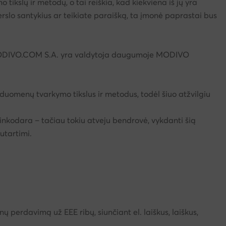
lų ir metodų, o tai reiškia, kad kiekviena iš jų yra
rslo santykius ar teikiate paraišką, ta įmonė paprastai bus
o MODIVO.COM S.A. yra valdytoja daugumoje MODIVO
menų tvarkymo tikslus ir metodus, todėl šiuo atžvilgiu
 rinkodara – tačiau tokiu atveju bendrovė, vykdanti šią
utartimi.
perdavimą už EEE ribų, siunčiant el. laiškus, laiškus,