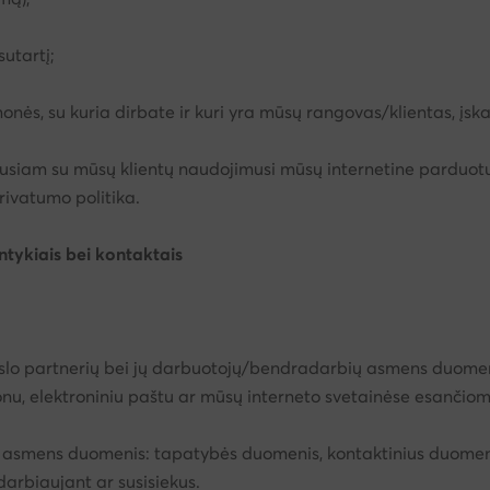
utartį;
įmonės, su kuria dirbate ir kuri yra mūsų rangovas/klientas, į
usiam su mūsų klientų naudojimusi mūsų internetine parduotu
rivatumo politika.
ntykiais bei kontaktais
rslo partnerių bei jų darbuotojų/bendradarbių asmens duome
onu, elektroniniu paštu ar mūsų interneto svetainėse esančiom
os asmens duomenis: tapatybės duomenis, kontaktinius duomeni
arbiaujant ar susisiekus.