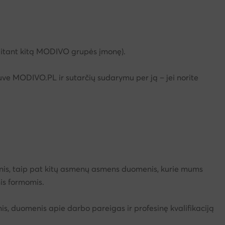
skaitant kitą MODIVO grupės įmonę).
ve MODIVO.PL ir sutarčių sudarymu per ją – jei norite
nis, taip pat kitų asmenų asmens duomenis, kurie mums
is formomis.
s, duomenis apie darbo pareigas ir profesinę kvalifikaciją