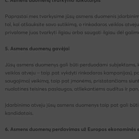
c. Asmens duomenų tvarkymo laikotarpis
Paprastai mes tvarkysime jūsų asmens duomenis įdarbinimo
tol, kol atšauksite savo sutikimą, o rinkodaros veiklos atveju 
privalome juos tvarkyti ilgiau arba saugoti ilgiau dėl gali
5. Asmens duomenų gavėjai
Jūsų asmens duomenys gali būti perduodami subjektams, kur
veiklos atveju – taip pat vykdyti rinkodaros kampanijas), 
saugojimo) veikimą, taip pat įmonėms, pristatančioms siun
nuolatines teisines paslaugas, atliekantiems auditus ir pan
Įdarbinimo atveju jūsų asmens duomenys taip pat gali būt
kandidatais.
6. Asmens duomenų perdavimas už Europos ekonominės er