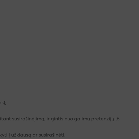
s);
tant susirašinėjimą, ir gintis nuo galimų pretenzijų (6
ti į užklausą ar susirašinėti.