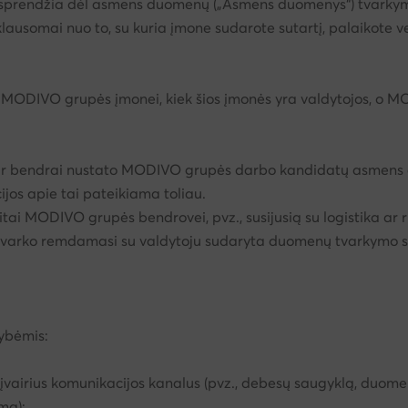
endžia dėl asmens duomenų („Asmens duomenys“) tvarkymo tiks
ausomai nuo to, su kuria įmone sudarote sutartį, palaikote ve
i MODIVO grupės įmonei, kiek šios įmonės yra valdytojos, 
r bendrai nustato MODIVO grupės darbo kandidatų asmens duo
os apie tai pateikiama toliau.
kitai MODIVO grupės bendrovei, pvz., susijusią su logistika ar
 tvarko remdamasi su valdytoju sudaryta duomenų tvarkymo s
ybėmis:
irius komunikacijos kanalus (pvz., debesų saugyklą, duomenų 
mą);