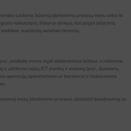
riško sutikimo, būsimų įdarbinimo procesų metu arba iki
pagrįsto laikotarpio, išskyrus atvejus, kai pagal įstatymą
e kodekse, nustatytą senaties terminą.
z., padeda mums siųsti elektroninius laiškus, o reklamos
ir užtikrina mūsų ICT įrankių ir sistemų (pvz., duomenų
imo operacijų operatoriams ar bankams) ir teikiantiems
es.
 paramą mūsų įdarbinimo procesui, įskaitant bendravimą su