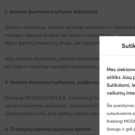
c. Asmens duomenų tvarkymo laikotarpis
Asmens duomenys, surinkti sutarties sudarymo ir vykdymo tik
interesu, išskyrus atvejus, kai teisės nuostatos (pvz., susi
ilgiau galimų pretenzijų atveju, per įstatyme nustatytą jų se
Suti
Jūsų asmens duomenys, pateikti susisiekus su mumis, bus tva
kai, kaip ir aukščiau nurodyta informacija, pagal įstatymą p
Mes siekiam
atitiks Jūsų 
4. Asmens duomenų tvarkymas, susijęs su įdarbinimu
Sutikdami, l
veiksmų inte
Kadangi MODIVO.COM S.A., eobuwie.pl Logistics sp. z o.o.
asmens duomenų valdytojai. Siekdamos tinkamai įvykdyti s
Šie pasiūlymai 
atsakomybės sritis, kad galėtų įvykdyti savo pareigas pag
sulaukusiems p
Kadangi MODIVO
a. Tvarkomų asmens duomenų apimtis
išsaugo ir gali