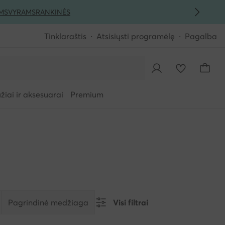
MS
VYRAMS
RANKINĖS
Tinklaraštis
Atsisiųsti programėlę
Pagalba
iai ir aksesuarai
Premium
Pagrindinė medžiaga
Visi filtrai