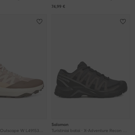
74,99
€
Salomon
Turistiniai batai · Outscape W L49153400 · Rožinė
Turistiniai batai · X-Adventure Recon Gore Tex L47809200 · Pilka