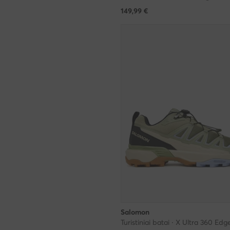
149,99
€
Salomon