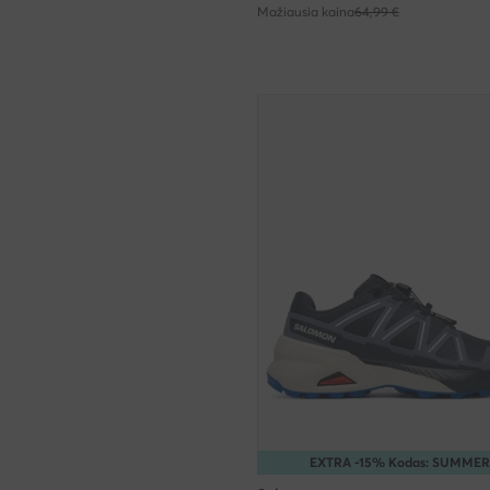
Mažiausia kaina
64,99 €
EXTRA -15% Kodas: SUMMER