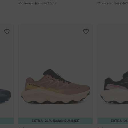
Mažiausia kaina
149,99 €
Mažiausia kaina
149
EXTRA -25% Kodas: SUMMER
EXTRA -2