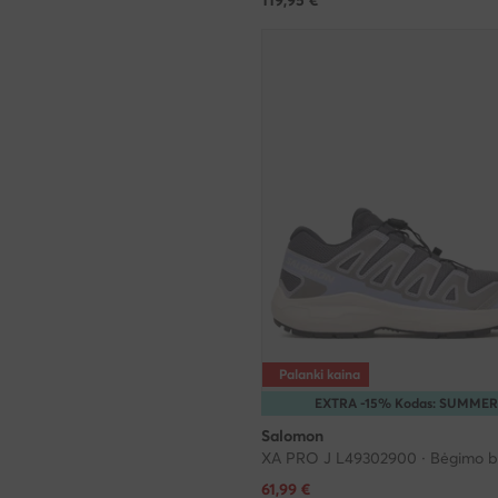
Palanki kaina
EXTRA -15% Kodas: SUMMER
Salomon
XA PRO J L49302900 · Bėgimo b
Dabartinė kaina
61,99
€