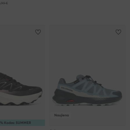
,99 €
Naujiena
5% Kodas: SUMMER