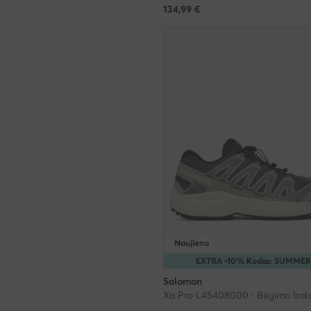
134,99
€
Naujiena
EXTRA -10% Kodas: SUMME
Salomon
Xa Pro L45408000 · Bėgimo bata