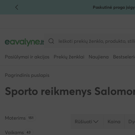
Paskutinė proga įsigy
PEREITI PRIE PAGRINDINIO TURINIO
PEREITI Į PAIEŠKĄ
Pasiūlymai ir akcijos
Prekių ženklai
Naujiena
Bestseleri
Pagrindinis puslapis
Sporto reikmenys Salomo
Moterims
Produktų skaičius:
151
Rūšiuoti
Kaina
Dy
Vaikams
Produktų skaičius:
43