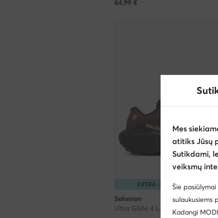
64,99
€
Suti
Mes siekiam
atitiks Jūsų 
Sutikdami, l
veiksmų inte
EXTRA -25% Kodas: SUMME
Šie pasiūlymai 
Salomon
sulaukusiems p
Ultra Glide 4 L45396100 · Bėgimo
Kadangi MODIVO