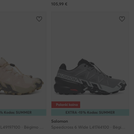
105,99
€
Palanki kaina
5% Kodas: SUMMER
EXTRA -15% Kodas: SUMMER
Salomon
Speedcross 6 W L49197100 · Bėgimo batai
Speedcross 6 Wide L41744100 · Bėgimo batai