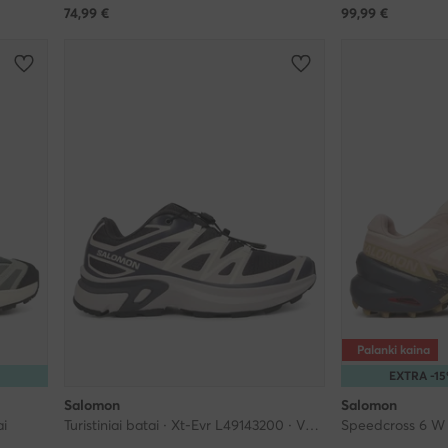
74,99
€
99,99
€
Palanki kaina
R
EXTRA -1
Salomon
Salomon
i
Turistiniai batai · Xt-Evr L49143200 · Vyšninė