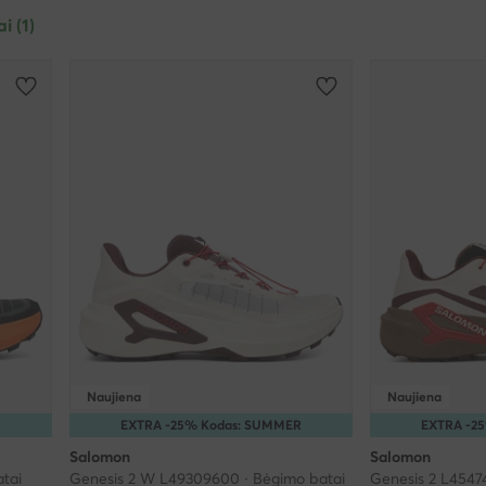
ai (1)
Naujiena
Naujiena
R
EXTRA -25% Kodas: SUMMER
EXTRA -2
Salomon
Salomon
tai
Genesis 2 W L49309600 · Bėgimo batai
Genesis 2 L4547