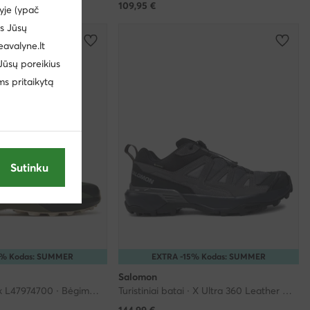
109,95
€
yje (ypač
us Jūsų
eavalyne.lt
 Jūsų poreikius
ms pritaikytą
Sutinku
5% Kodas: SUMMER
EXTRA -15% Kodas: SUMMER
Salomon
Speedcross Peak L47974700 · Bėgimo batai
Turistiniai batai · X Ultra 360 Leather Gore-Tex L47571400 · Pilka
144,99
€