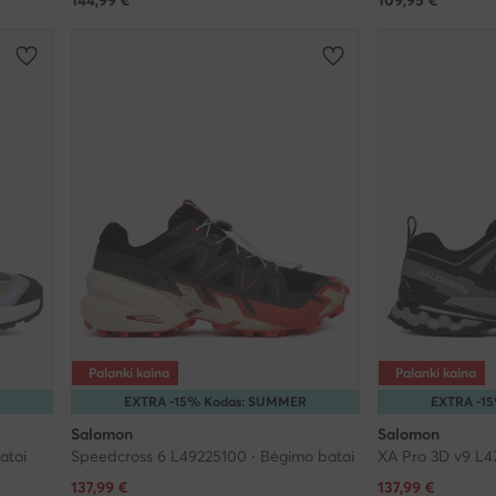
Palanki kaina
Palanki kaina
EXTRA -15% Kodas: SUMMER
EXTRA -1
Salomon
Salomon
atai
Speedcross 6 L49225100 · Bėgimo batai
XA Pro 3D v9 L4
Dabartinė kaina
Dabartinė kaina
137,99
€
137,99
€