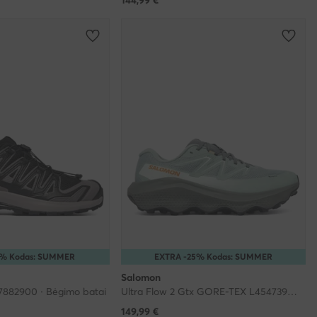
5% Kodas: SUMMER
EXTRA -25% Kodas: SUMMER
Salomon
7882900 · Bėgimo batai
Ultra Flow 2 Gtx GORE-TEX L45473900 · Bėgimo batai
149,99
€