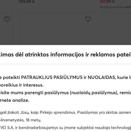
Dabartinė kaina
109,99
€
137,99
€
Mažiausia kaina
149
kimas dėl atrinktos informacijos ir reklamos pate
e pateikti PATRAUKLIUS PASIŪLYMUS ir NUOLAIDAS, kurie l
poreikius ir interesus.
eisite mums parengti pasiūlymus (nuolaidų pasiūlymus), remia
rnete analize.
R
EXTRA -10% Kodas: SUMMER
EXTRA -2
gali įtakoti Jūsų, kaip Pirkėjo sprendimus. Pasiūlymas yra skirtas asmen
Salomon
Salomon
ilnametystės, 18 metų.
 batai
Ultra Glide 4 L45396000 · Bėgimo batai
Ultra Glide 4 L
 S.A. ir bendradarbiaujantys su įmone subjektai naudoja technologija