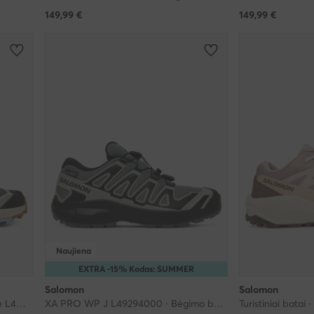
149,99
€
149,99
€
Naujiena
EXTRA -15% Kodas: SUMMER
Salomon
Salomon
Turistiniai batai · X Ultra 360 Edge L49097300 · Žalia
XA PRO WP J L49294000 · Bėgimo batai