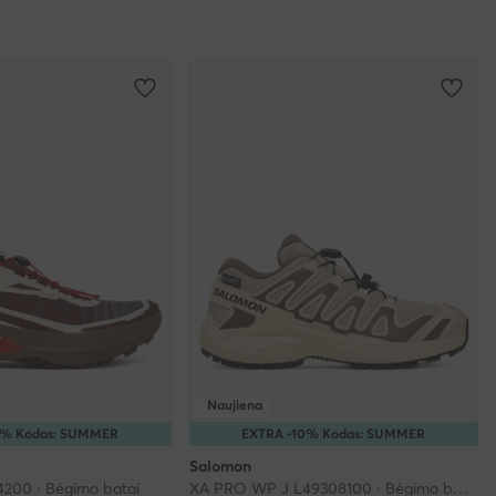
Naujiena
5% Kodas: SUMMER
EXTRA -10% Kodas: SUMMER
Salomon
4200 · Bėgimo batai
XA PRO WP J L49308100 · Bėgimo batai