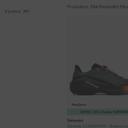
Produktai: 394
·
Pasirinkti filtr
Vyrams
Produktų skaičius:
232
Naujiena
EXTRA -25% Kodas: SUMME
Salomon
Genesis 2 L49309100 · Bėgimo ba