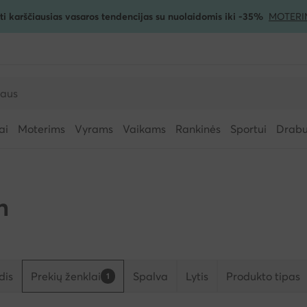
ti karščiausias vasaros tendencijas su nuolaidomis iki -35%
MOTERI
ai
Moterims
Vyrams
Vaikams
Rankinės
Sportui
Drabuž
n
dis
Prekių ženklai
Spalva
Lytis
Produkto tipas
1