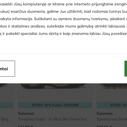
149,99
€
149,99
€
 pasiekti Jūsų kompiuteryje ar kitame prie interneto prijungtame įrengin
ukus) esančius duomenis, galime Jus užtikrinti, kad rodomas turinys b
taikyta informacija. Sutikdami su asmens duomenų tvarkymu, įskaitant 
inkos ir statistines analizes, suteikiate mums galimybę atrinkti labiausiai
inį ir pateikti specialiai Jums skirtą ir kaip įmanoma labiau Jūsų poreikia
antai
R
EXTRA -15% Kodas: SUMMER
EXTRA -1
Salomon
Salomon
Alphaglide Gore-Tex L47802100 · Bėgimo batai
Turistiniai batai · X Ultra 360 Gore-Tex L47687000 · Pilka
144,99
€
109,95
€