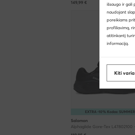
149,99
€
išsaugo ir gali
naudojant slap
poreikiams pri
profiliavimą, r
atitinkantį tur
informaciją.
Kiti vari
EXTRA -10% Kodas: SUMME
Salomon
119,95
€