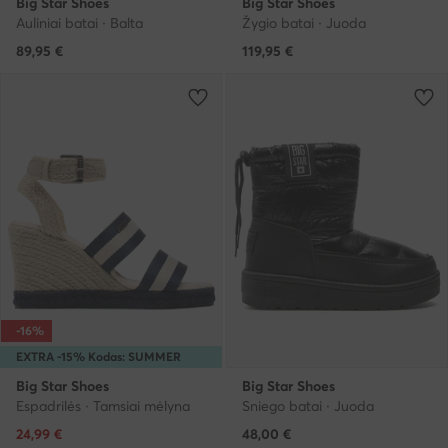
Big Star Shoes
Big Star Shoes
Auliniai batai · Balta
Žygio batai · Juoda
89,95
€
119,95
€
-16%
EXTRA -15% Kodas: SUMMER
Big Star Shoes
Big Star Shoes
Espadrilės · Tamsiai mėlyna
Sniego batai · Juoda
Dabartinė kaina
24,99
€
48,00
€