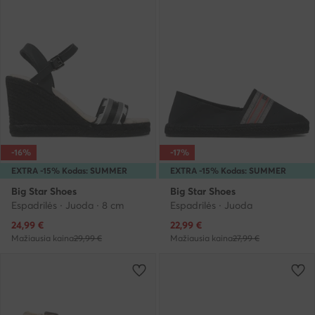
-16%
-17%
EXTRA -15% Kodas: SUMMER
EXTRA -15% Kodas: SUMMER
Big Star Shoes
Big Star Shoes
Espadrilės · Juoda · 8 cm
Espadrilės · Juoda
Dabartinė kaina
Dabartinė kaina
24,99
€
22,99
€
Mažiausia kaina
29,99 €
Mažiausia kaina
27,99 €