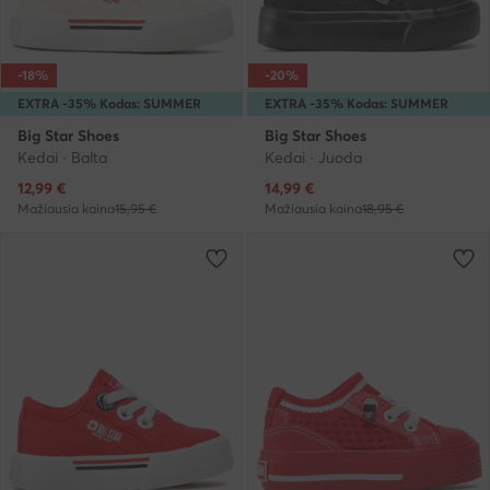
-18%
-20%
EXTRA -35% Kodas: SUMMER
EXTRA -35% Kodas: SUMMER
Big Star Shoes
Big Star Shoes
Kedai · Balta
Kedai · Juoda
Dabartinė kaina
Dabartinė kaina
12,99
€
14,99
€
Mažiausia kaina
15,95 €
Mažiausia kaina
18,95 €