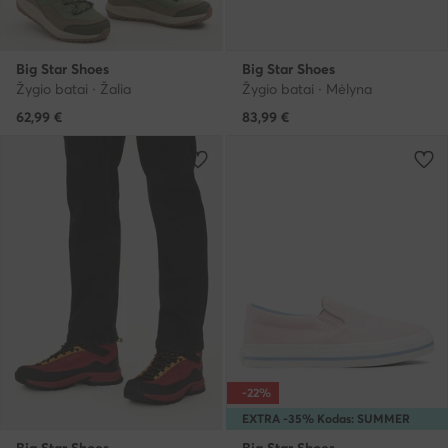
Big Star Shoes
Big Star Shoes
Žygio batai · Žalia
Žygio batai · Mėlyna
62,99
€
83,99
€
-22%
EXTRA -35% Kodas: SUMMER