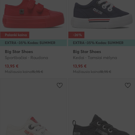
Palanki kaina
-26%
EXTRA -35% Kodas: SUMMER
EXTRA -35% Kodas: SUMMER
Big Star Shoes
Big Star Shoes
Sportbačiai · Raudona
Kedai · Tamsiai mėlyna
Dabartinė kaina
Dabartinė kaina
13,95
€
13,95
€
Mažiausia kaina
15,95 €
Mažiausia kaina
18,95 €