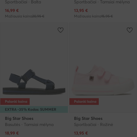
Sportbačiai · Balta
Sportbačiai · Tamsiai mėlyna
Dabartinė kaina
Dabartinė kaina
16,99
€
13,95
€
Mažiausia kaina
20,95 €
Mažiausia kaina
15,95 €
Palanki kaina
Palanki kaina
EXTRA -35% Kodas: SUMMER
Big Star Shoes
Big Star Shoes
Basutės · Tamsiai mėlyna
Sportbačiai · Rožinė
Dabartinė kaina
Dabartinė kaina
18,99
€
13,95
€