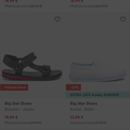
Dabartinė kaina
Dabartinė kaina
16,99
€
16,99
€
Mažiausia kaina
20,99 €
Mažiausia kaina
26,99 €
Palanki kaina
-22%
EXTRA -35% Kodas: SUMMER
Big Star Shoes
Big Star Shoes
Basutės · Juoda
Kedai · Balta
Dabartinė kaina
Dabartinė kaina
19,99
€
13,99
€
Mažiausia kaina
21,99 €
Mažiausia kaina
17,95 €