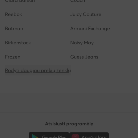
Clara Barson
Coach
Reebok
Juicy Couture
Batman
Armani Exchange
Birkenstock
Noisy May
Frozen
Guess Jeans
Rodyti daugiau prekių ženklų
Atsisiųsti programėlę