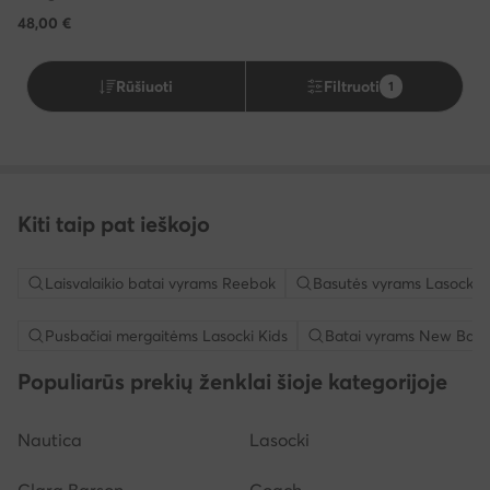
48,00
€
Rūšiuoti
Filtruoti
1
Kiti taip pat ieškojo
Laisvalaikio batai vyrams Reebok
Basutės vyrams Lasocki
Pusbačiai mergaitėms Lasocki Kids
Batai vyrams New Bala
Populiarūs prekių ženklai šioje kategorijoje
Nautica
Lasocki