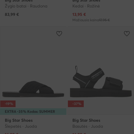
Big Star Shoes
Big Star Shoes
Žygio batai · Raudona
Kedai · Rožinė
Dabartinė kaina
83,99
€
13,95
€
Mažiausia kaina
17,95 €
-19%
-37%
EXTRA -35% Kodas: SUMMER
Big Star Shoes
Big Star Shoes
Šlepetės · Juoda
Basutės · Juoda