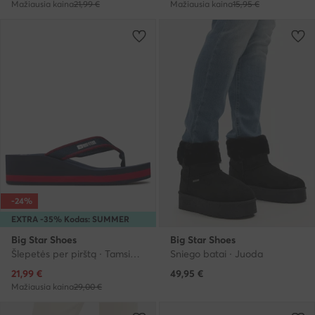
Mažiausia kaina
21,99 €
Mažiausia kaina
15,95 €
-24%
EXTRA -35% Kodas: SUMMER
Big Star Shoes
Big Star Shoes
Šlepetės per pirštą · Tamsiai mėlyna
Sniego batai · Juoda
Dabartinė kaina
21,99
€
49,95
€
Mažiausia kaina
29,00 €