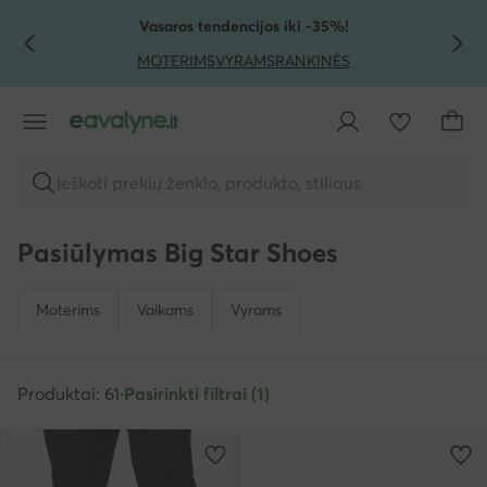
PEREITI PRIE PAGRINDINIO TURINIO
PEREITI Į PAIEŠKĄ
Vasaros tendencijos iki -35%!
MOTERIMS
VYRAMS
RANKINĖS
Ieškoti prekių ženklo, produkto, stiliaus
Pasiūlymas Big Star Shoes
Moterims
Vaikams
Vyrams
Produktai: 61
·
Pasirinkti filtrai (1)