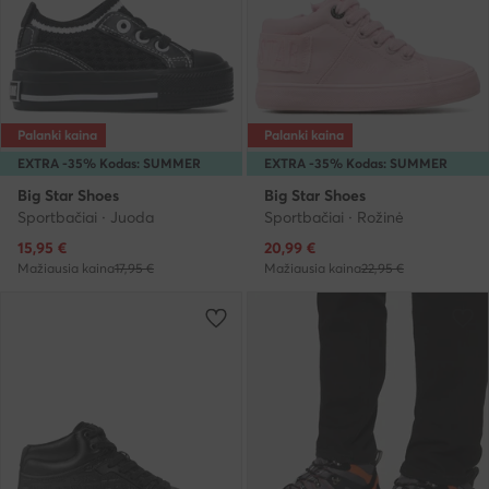
Palanki kaina
Palanki kaina
EXTRA -35% Kodas: SUMMER
EXTRA -35% Kodas: SUMMER
Big Star Shoes
Big Star Shoes
Sportbačiai · Juoda
Sportbačiai · Rožinė
Dabartinė kaina
Dabartinė kaina
15,95
€
20,99
€
Mažiausia kaina
17,95 €
Mažiausia kaina
22,95 €