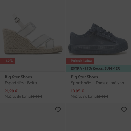
-15%
Palanki kaina
EXTRA -35% Kodas: SUMMER
Big Star Shoes
Big Star Shoes
Espadrilės · Balta
Sportbačiai · Tamsiai mėlyna
Dabartinė kaina
Dabartinė kaina
21,99
€
18,95
€
Mažiausia kaina
25,99 €
Mažiausia kaina
20,95 €