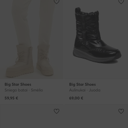
Big Star Shoes
Big Star Shoes
Sniego batai · Smėlio
Aulinukai · Juoda
59,95
€
69,00
€