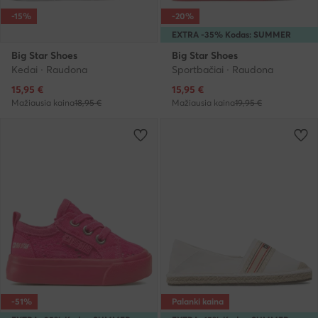
-15%
-20%
EXTRA -35% Kodas: SUMMER
Big Star Shoes
Big Star Shoes
Kedai · Raudona
Sportbačiai · Raudona
Dabartinė kaina
Dabartinė kaina
15,95
€
15,95
€
Mažiausia kaina
18,95 €
Mažiausia kaina
19,95 €
-51%
Palanki kaina