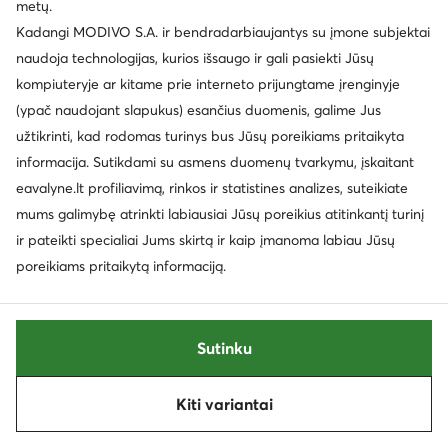
metų.
© eavalyne.lt 2026
Kadangi MODIVO S.A. ir bendradarbiaujantys su įmone subjektai
Taisyklės
Pakeisti nustatymus
Privatumo politika
Duomenų apsauga
naudoja technologijas, kurios išsaugo ir gali pasiekti Jūsų
kompiuteryje ar kitame prie interneto prijungtame įrenginyje
(ypač naudojant slapukus) esančius duomenis, galime Jus
užtikrinti, kad rodomas turinys bus Jūsų poreikiams pritaikyta
informacija. Sutikdami su asmens duomenų tvarkymu, įskaitant
eavalyne.lt profiliavimą, rinkos ir statistines analizes, suteikiate
mums galimybę atrinkti labiausiai Jūsų poreikius atitinkantį turinį
ir pateikti specialiai Jums skirtą ir kaip įmanoma labiau Jūsų
poreikiams pritaikytą informaciją.
Sutinku
Kiti variantai