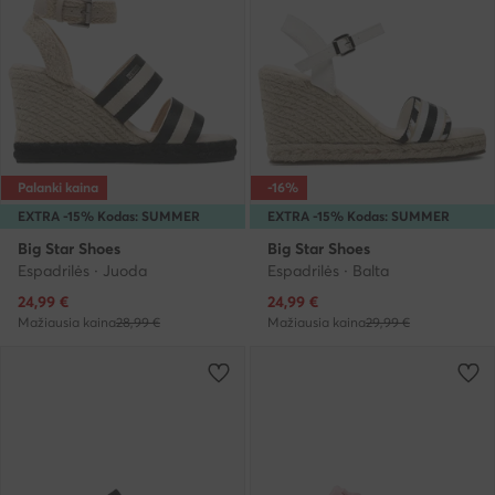
Palanki kaina
-16%
EXTRA -15% Kodas: SUMMER
EXTRA -15% Kodas: SUMMER
Big Star Shoes
Big Star Shoes
Espadrilės · Juoda
Espadrilės · Balta
Dabartinė kaina
Dabartinė kaina
24,99
€
24,99
€
Mažiausia kaina
28,99 €
Mažiausia kaina
29,99 €