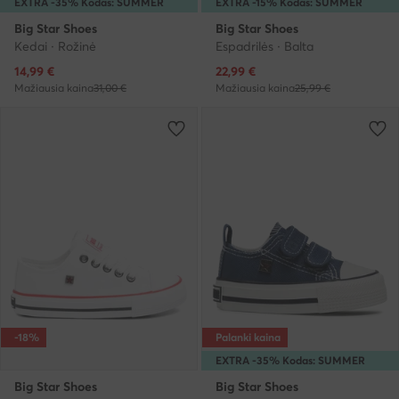
EXTRA -35% Kodas: SUMMER
EXTRA -15% Kodas: SUMMER
Big Star Shoes
Big Star Shoes
Kedai · Rožinė
Espadrilės · Balta
Dabartinė kaina
Dabartinė kaina
14,99
€
22,99
€
Mažiausia kaina
31,00 €
Mažiausia kaina
25,99 €
-18%
Palanki kaina
EXTRA -35% Kodas: SUMMER
Big Star Shoes
Big Star Shoes