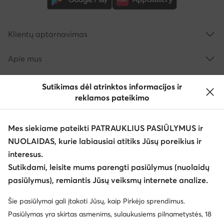
Klientų aptarnavimas
Apie mus
Informacija
Sutikimas dėl atrinktos informacijos ir
reklamos pateikimo
Mes siekiame pateikti PATRAUKLIUS PASIŪLYMUS ir
NUOLAIDAS, kurie labiausiai atitiks Jūsų poreikius ir
interesus.
Sutikdami, leisite mums parengti pasiūlymus (nuolaidų
pasiūlymus), remiantis Jūsų veiksmų internete analize.
Keisti šalį: Lietuva (LT)
Šie pasiūlymai gali įtakoti Jūsų, kaip Pirkėjo sprendimus.
Pasiūlymas yra skirtas asmenims, sulaukusiems pilnametystės, 18