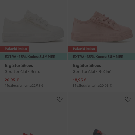
Palanki kaina
Palanki kaina
EXTRA -35% Kodas: SUMMER
EXTRA -35% Kodas: SUMMER
Big Star Shoes
Big Star Shoes
Sportbačiai · Balta
Sportbačiai · Rožinė
Dabartinė kaina
Dabartinė kaina
20,95
€
18,95
€
Mažiausia kaina
22,95 €
Mažiausia kaina
20,95 €