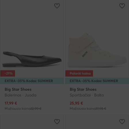
-21%
Palanki kaina
EXTRA -35% Kodas: SUMMER
EXTRA -35% Kodas: SUMMER
Big Star Shoes
Big Star Shoes
Balerinos · Juoda
Sportbačiai · Balta
Dabartinė kaina
Dabartinė kaina
17,99
€
25,95
€
Mažiausia kaina
22,99 €
Mažiausia kaina
27,95 €