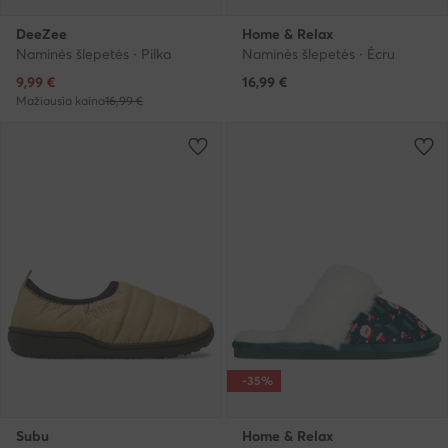
DeeZee
Home & Relax
Naminės šlepetės · Pilka
Naminės šlepetės · Écru
Dabartinė kaina
9,99
€
16,99
€
Mažiausia kaina
16,99 €
-35%
Subu
Home & Relax