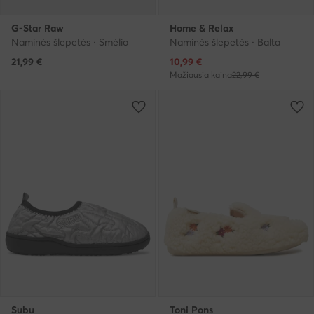
G-Star Raw
Home & Relax
Naminės šlepetės · Smėlio
Naminės šlepetės · Balta
Dabartinė kaina
21,99
€
10,99
€
Mažiausia kaina
22,99 €
Subu
Toni Pons