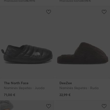
Mažiausia kaina
16,99 €
Mažiausia kaina
47,95 €
The North Face
DeeZee
Naminės šlepetės · Juoda
Naminės šlepetės · Ruda
71,00
€
22,99
€