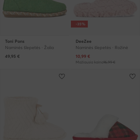
-35%
Toni Pons
DeeZee
Naminės šlepetės · Žalia
Naminės šlepetės · Rožinė
Dabartinė kaina
49,95
€
10,99
€
Mažiausia kaina
16,99 €