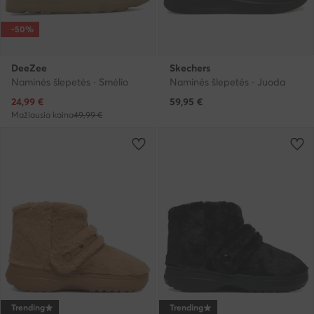
-50%
DeeZee
Skechers
Naminės šlepetės · Smėlio
Naminės šlepetės · Juoda
Dabartinė kaina
24,99
€
59,95
€
Mažiausia kaina
49,99 €
Trending
Trending