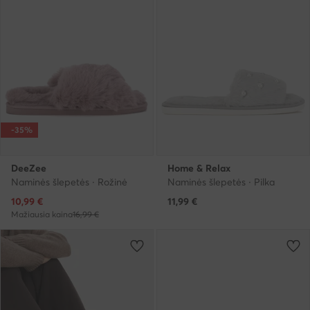
-35%
DeeZee
Home & Relax
Naminės šlepetės · Rožinė
Naminės šlepetės · Pilka
Dabartinė kaina
10,99
€
11,99
€
Mažiausia kaina
16,99 €