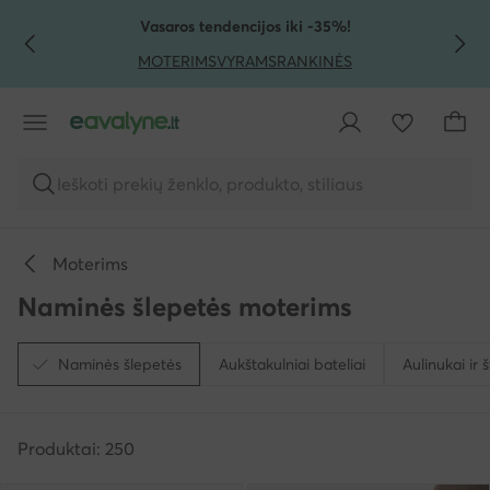
PEREITI PRIE PAGRINDINIO TURINIO
PEREITI Į PAIEŠKĄ
Vasaros tendencijos iki -35%!
MOTERIMS
VYRAMS
RANKINĖS
Ieškoti prekių ženklo, produkto, stiliaus
Moterims
Naminės šlepetės moterims
Naminės šlepetės
Aukštakulniai bateliai
Aulinukai ir š
Produktai: 250