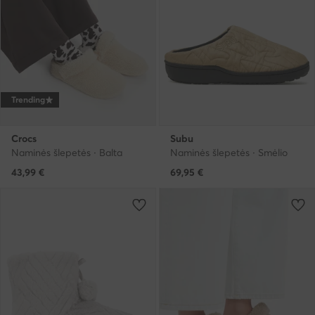
Trending
Crocs
Subu
Naminės šlepetės · Balta
Naminės šlepetės · Smėlio
43,99
€
69,95
€