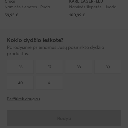
Crocs
KARL LAGERFELD
Naminės šlepetės · Ruda
Naminės šlepetės · Juoda
59,95
€
100,99
€
Kokio dydžio ieškote?
Parodysime prieinamus Jūsų pasirinkto dydžio
produktus.
36
37
38
39
40
41
Peržiūrėk daugiau
Rodyti