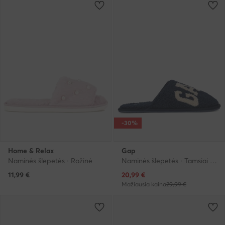
-30%
Home & Relax
Gap
Naminės šlepetės · Rožinė
Naminės šlepetės · Tamsiai mėlyna
Dabartinė kaina
11,99
€
20,99
€
Mažiausia kaina
29,99 €