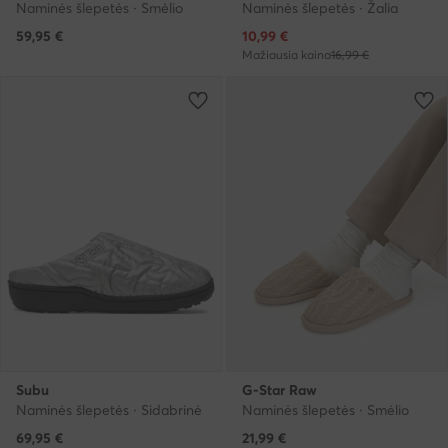
Naminės šlepetės · Smėlio
Naminės šlepetės · Žalia
Dabartinė kaina
59,95
€
10,99
€
Mažiausia kaina
16,99 €
Subu
G-Star Raw
Naminės šlepetės · Sidabrinė
Naminės šlepetės · Smėlio
69,95
€
21,99
€