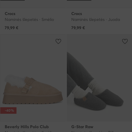
Crocs
Crocs
Naminės šlepetės · Smėlio
Naminės šlepetės · Juoda
79,99
€
79,99
€
-40%
Beverly Hills Polo Club
G-Star Raw