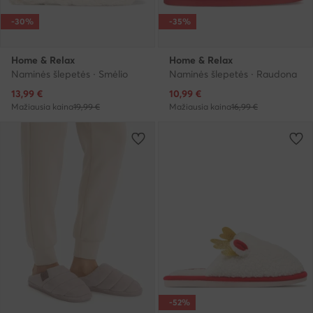
-30%
-35%
Home & Relax
Home & Relax
Naminės šlepetės · Smėlio
Naminės šlepetės · Raudona
Dabartinė kaina
Dabartinė kaina
13,99
€
10,99
€
Mažiausia kaina
19,99 €
Mažiausia kaina
16,99 €
-52%