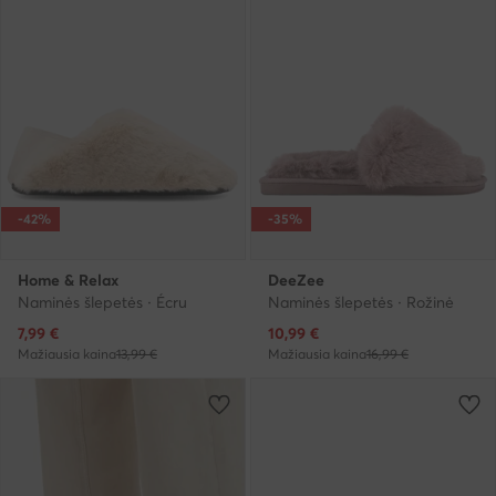
-42%
-35%
Home & Relax
DeeZee
Naminės šlepetės · Écru
Naminės šlepetės · Rožinė
Dabartinė kaina
Dabartinė kaina
7,99
€
10,99
€
Mažiausia kaina
13,99 €
Mažiausia kaina
16,99 €