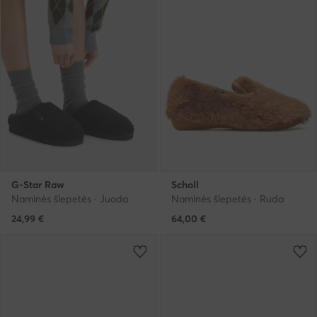
G-Star Raw
Scholl
Naminės šlepetės · Juoda
Naminės šlepetės · Ruda
24,99
€
64,00
€