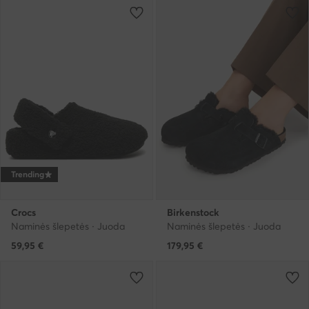
Trending
Crocs
Birkenstock
Naminės šlepetės · Juoda
Naminės šlepetės · Juoda
59,95
€
179,95
€