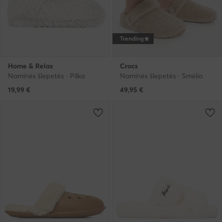
Trending
Home & Relax
Crocs
Naminės šlepetės · Pilka
Naminės šlepetės · Smėlio
19,99
€
49,95
€