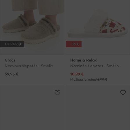
Trending
-35%
Crocs
Home & Relax
Naminės šlepetės · Smėlio
Naminės šlepetės · Smėlio
Dabartinė kaina
59,95
€
10,99
€
Mažiausia kaina
16,99 €