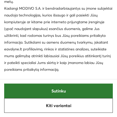
metų.
Kadangi MODIVO S.A. ir bendradarbiaujantys su įmone subjektai
naudoja technologijas, kurios išsaugo ir gali pasiekti Jūsų
kompiuteryje ar kitame prie interneto prijungtame įrenginyje
(ypač naudojant slapukus) esančius duomenis, galime Jus
užtikrinti, kad rodomas turinys bus Jūsų poreikiams pritaikyta
informacija. Sutikdami su asmens duomenų tvarkymu, įskaitant
Scholl
The North Face
eavalyne.lt profiliavimą, rinkos ir statistines analizes, suteikiate
Naminės šlepetės · Žalia
Naminės šlepetės · Balta
mums galimybę atrinkti labiausiai Jūsų poreikius atitinkantį turinį
64,00
€
80,00
€
ir pateikti specialiai Jums skirtą ir kaip įmanoma labiau Jūsų
poreikiams pritaikytą informaciją.
Sutinku
Kiti variantai
Rūšiuoti
Filtruoti