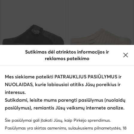
Sutikimas dėl atrinktos informacijos ir
reklamos pateikimo
Subu
Toni Pons
Mes siekiame pateikti PATRAUKLIUS PASIŪLYMUS ir
Naminės šlepetės · Juoda
Naminės šlepetės · Écru
NUOLAIDAS, kurie labiausiai atitiks Jūsų poreikius ir
69,95
€
49,95
€
interesus.
Sutikdami, leisite mums parengti pasiūlymus (nuolaidų
pasiūlymus), remiantis Jūsų veiksmų internete analize.
Šie pasiūlymai gali įtakoti Jūsų, kaip Pirkėjo sprendimus.
Pasiūlymas yra skirtas asmenims, sulaukusiems pilnametystės, 18