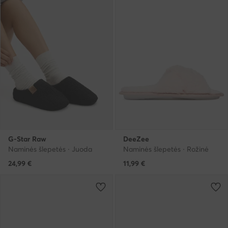
G-Star Raw
DeeZee
Naminės šlepetės · Juoda
Naminės šlepetės · Rožinė
24,99
€
11,99
€