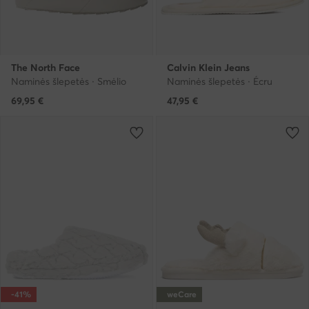
The North Face
Calvin Klein Jeans
Naminės šlepetės · Smėlio
Naminės šlepetės · Écru
69,95
€
47,95
€
-41%
weCare