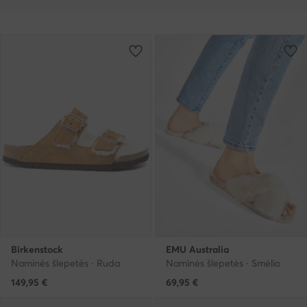
Birkenstock
EMU Australia
Naminės šlepetės · Ruda
Naminės šlepetės · Smėlio
149,95
€
69,95
€