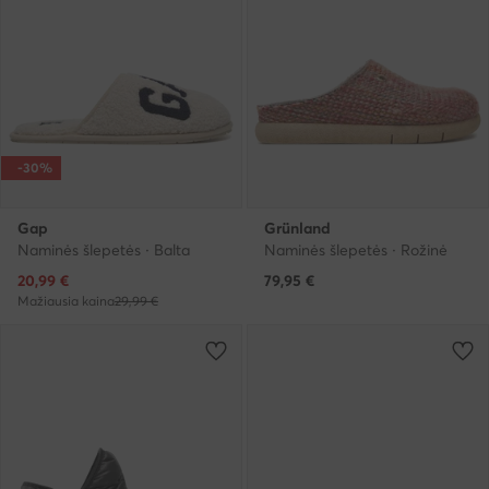
-30%
Gap
Grünland
Naminės šlepetės · Balta
Naminės šlepetės · Rožinė
Dabartinė kaina
20,99
€
79,95
€
Mažiausia kaina
29,99 €