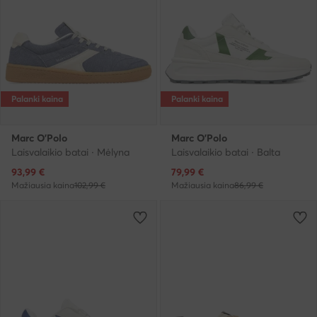
Palanki kaina
Palanki kaina
Marc O'Polo
Marc O'Polo
Laisvalaikio batai · Mėlyna
Laisvalaikio batai · Balta
Dabartinė kaina
Dabartinė kaina
93,99
€
79,99
€
Mažiausia kaina
102,99 €
Mažiausia kaina
86,99 €