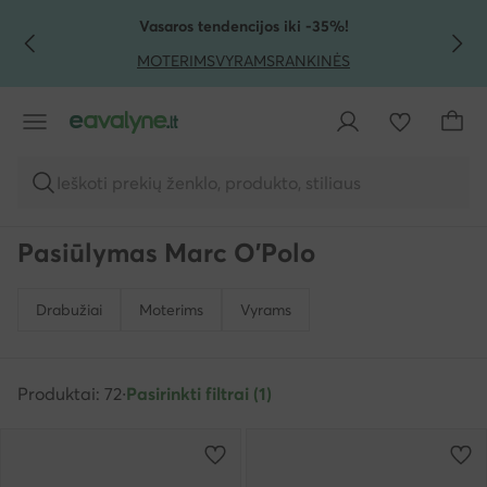
PEREITI PRIE PAGRINDINIO TURINIO
PEREITI Į PAIEŠKĄ
Vasaros tendencijos iki -35%!
MOTERIMS
VYRAMS
RANKINĖS
Ieškoti prekių ženklo, produkto, stiliaus
Pasiūlymas Marc O'Polo
Drabužiai
Moterims
Vyrams
Produktai: 72
·
Pasirinkti filtrai (1)