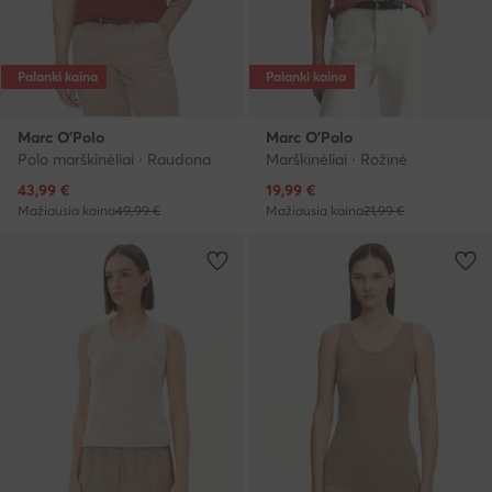
Palanki kaina
Palanki kaina
Marc O'Polo
Marc O'Polo
Polo marškinėliai · Raudona
Marškinėliai · Rožinė
Dabartinė kaina
Dabartinė kaina
43,99
€
19,99
€
Mažiausia kaina
49,99 €
Mažiausia kaina
21,99 €