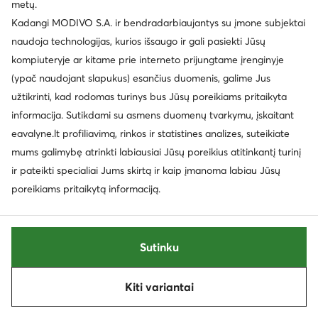
metų.
Kadangi MODIVO S.A. ir bendradarbiaujantys su įmone subjektai
Marc O'Polo
Marc O'Polo
Polo marškinėliai · Balta
Laisvalaikio batai · Balta
naudoja technologijas, kurios išsaugo ir gali pasiekti Jūsų
Dabartinė kaina
Dabartinė kaina
39,99
€
91,99
€
kompiuteryje ar kitame prie interneto prijungtame įrenginyje
Mažiausia kaina
43,95 €
Mažiausia kaina
102,99 €
(ypač naudojant slapukus) esančius duomenis, galime Jus
užtikrinti, kad rodomas turinys bus Jūsų poreikiams pritaikyta
informacija. Sutikdami su asmens duomenų tvarkymu, įskaitant
eavalyne.lt profiliavimą, rinkos ir statistines analizes, suteikiate
mums galimybę atrinkti labiausiai Jūsų poreikius atitinkantį turinį
ir pateikti specialiai Jums skirtą ir kaip įmanoma labiau Jūsų
poreikiams pritaikytą informaciją.
Sutinku
Kiti variantai
Rūšiuoti
Filtruoti
1
Marc O'Polo
Marc O'Polo