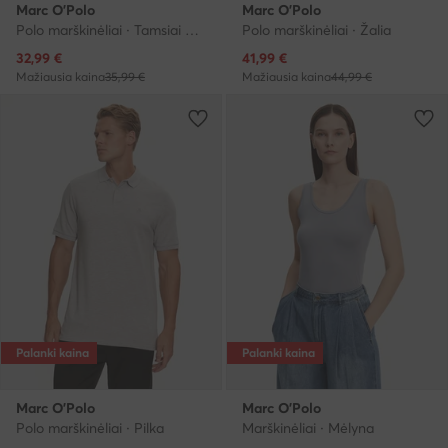
Marc O'Polo
Marc O'Polo
Polo marškinėliai · Tamsiai mėlyna
Polo marškinėliai · Žalia
Dabartinė kaina
Dabartinė kaina
32,99
€
41,99
€
Mažiausia kaina
35,99 €
Mažiausia kaina
44,99 €
Palanki kaina
Palanki kaina
Marc O'Polo
Marc O'Polo
Polo marškinėliai · Pilka
Marškinėliai · Mėlyna