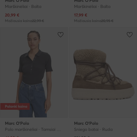
Marc O'Polo
Marc O'Polo
Marškinėliai · Balta
Marškinėliai · Balta
Dabartinė kaina
Dabartinė kaina
20,99
€
17,99
€
Mažiausia kaina
22,99 €
Mažiausia kaina
20,95 €
Palanki kaina
Marc O'Polo
Marc O'Polo
Polo marškinėliai · Tamsiai mėlyna
Sniego batai · Ruda