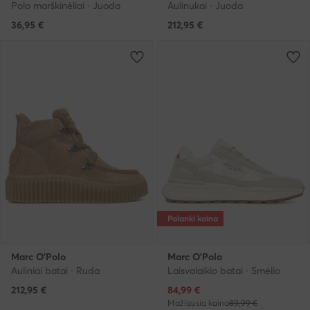
Polo marškinėliai · Juoda
Aulinukai · Juoda
36,95
€
212,95
€
Palanki kaina
Marc O'Polo
Marc O'Polo
Auliniai batai · Ruda
Laisvalaikio batai · Smėlio
Dabartinė kaina
212,95
€
84,99
€
Mažiausia kaina
89,99 €