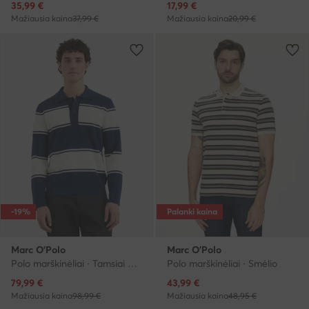
Dabartinė kaina
Dabartinė kaina
35,99
€
17,99
€
Mažiausia kaina
37,99 €
Mažiausia kaina
20,99 €
-19%
Palanki kaina
Marc O'Polo
Marc O'Polo
Polo marškinėliai · Tamsiai mėlyna
Polo marškinėliai · Smėlio
Dabartinė kaina
Dabartinė kaina
79,99
€
43,99
€
Mažiausia kaina
98,99 €
Mažiausia kaina
48,95 €