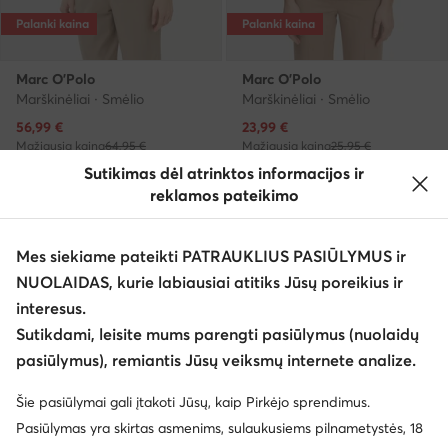
Palanki kaina
Palanki kaina
Marc O'Polo
Marc O'Polo
Marškinėliai · Smėlio
Marškinėliai · Smėlio
Dabartinė kaina
Dabartinė kaina
56,99
€
23,99
€
Mažiausia kaina
64,95 €
Mažiausia kaina
25,95 €
Sutikimas dėl atrinktos informacijos ir
reklamos pateikimo
Mes siekiame pateikti PATRAUKLIUS PASIŪLYMUS ir
NUOLAIDAS, kurie labiausiai atitiks Jūsų poreikius ir
interesus.
Sutikdami, leisite mums parengti pasiūlymus (nuolaidų
pasiūlymus), remiantis Jūsų veiksmų internete analize.
Šie pasiūlymai gali įtakoti Jūsų, kaip Pirkėjo sprendimus.
Palanki kaina
Palanki kaina
Pasiūlymas yra skirtas asmenims, sulaukusiems pilnametystės, 18