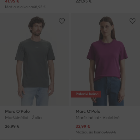
Dabartinė kaina
41,95
€
221,95
€
Mažiausia kaina
48,95 €
Palanki kaina
Marc O'Polo
Marc O'Polo
Marškinėliai · Žalia
Marškinėliai · Violetinė
Dabartinė kaina
26,99
€
32,99
€
Mažiausia kaina
34,99 €