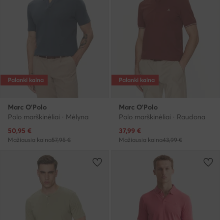
Palanki kaina
Palanki kaina
Marc O'Polo
Marc O'Polo
Polo marškinėliai · Mėlyna
Polo marškinėliai · Raudona
Dabartinė kaina
Dabartinė kaina
50,95
€
37,99
€
Mažiausia kaina
57,95 €
Mažiausia kaina
43,99 €