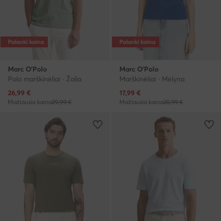
Palanki kaina
Palanki kaina
Marc O'Polo
Marc O'Polo
Polo marškinėliai · Žalia
Marškinėliai · Mėlyna
Dabartinė kaina
Dabartinė kaina
26,99
€
17,99
€
Mažiausia kaina
29,99 €
Mažiausia kaina
20,99 €