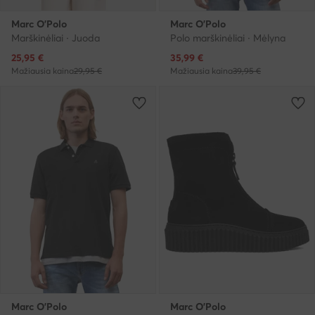
Marc O'Polo
Marc O'Polo
Marškinėliai · Juoda
Polo marškinėliai · Mėlyna
Dabartinė kaina
Dabartinė kaina
25,95
€
35,99
€
Mažiausia kaina
29,95 €
Mažiausia kaina
39,95 €
Marc O'Polo
Marc O'Polo