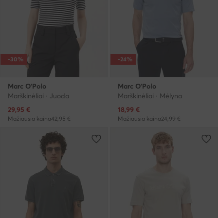
-30%
-24%
Marc O'Polo
Marc O'Polo
Marškinėliai · Juoda
Marškinėliai · Mėlyna
Dabartinė kaina
Dabartinė kaina
29,95
€
18,99
€
Mažiausia kaina
42,95 €
Mažiausia kaina
24,99 €