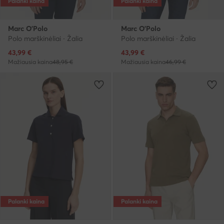
Palanki kaina
Palanki kaina
Marc O'Polo
Marc O'Polo
Polo marškinėliai · Žalia
Polo marškinėliai · Žalia
Dabartinė kaina
Dabartinė kaina
43,99
€
43,99
€
Mažiausia kaina
48,95 €
Mažiausia kaina
46,99 €
Palanki kaina
Palanki kaina