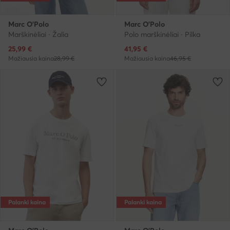
Marc O'Polo
Marc O'Polo
Marškinėliai · Žalia
Polo marškinėliai · Pilka
Dabartinė kaina
Dabartinė kaina
25,99
€
41,95
€
Mažiausia kaina
28,99 €
Mažiausia kaina
46,95 €
Palanki kaina
Palanki kaina