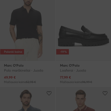
Palanki kaina
-19%
Marc O'Polo
Marc O'Polo
Polo marškinėliai · Juoda
Loaferai · Juoda
Dabartinė kaina
Dabartinė kaina
49,99
€
77,99
€
Mažiausia kaina
52,95 €
Mažiausia kaina
96,99 €