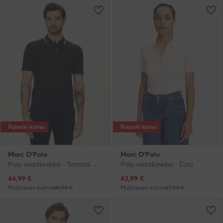
Palanki kaina
Palanki kaina
Marc O'Polo
Marc O'Polo
Polo marškinėliai · Tamsiai mėlyna
Polo marškinėliai · Écru
Dabartinė kaina
Dabartinė kaina
44,99
€
43,99
€
Mažiausia kaina
48,99 €
Mažiausia kaina
47,99 €