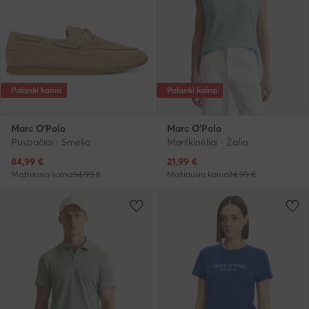
Palanki kaina
Palanki kaina
Marc O'Polo
Marc O'Polo
Pusbačiai · Smėlio
Marškinėliai · Žalia
Dabartinė kaina
Dabartinė kaina
84,99
€
21,99
€
Mažiausia kaina
94,99 €
Mažiausia kaina
24,99 €