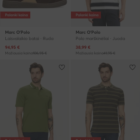
Palanki kaina
Palanki kaina
Marc O'Polo
Marc O'Polo
Laisvalaikio batai · Ruda
Polo marškinėliai · Juoda
Dabartinė kaina
Dabartinė kaina
94,95
€
38,99
€
Mažiausia kaina
106,95 €
Mažiausia kaina
41,95 €