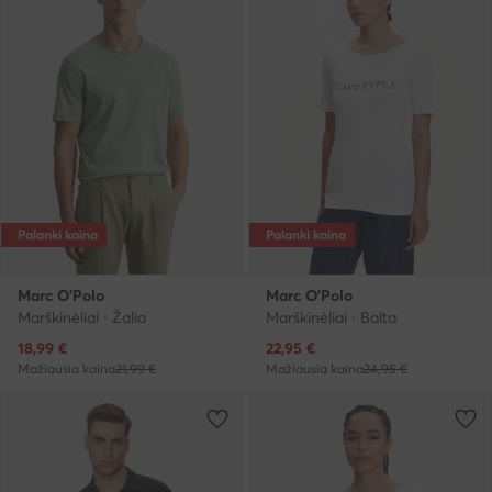
Palanki kaina
Palanki kaina
Marc O'Polo
Marc O'Polo
Marškinėliai · Žalia
Marškinėliai · Balta
Dabartinė kaina
Dabartinė kaina
18,99
€
22,95
€
Mažiausia kaina
21,99 €
Mažiausia kaina
24,95 €