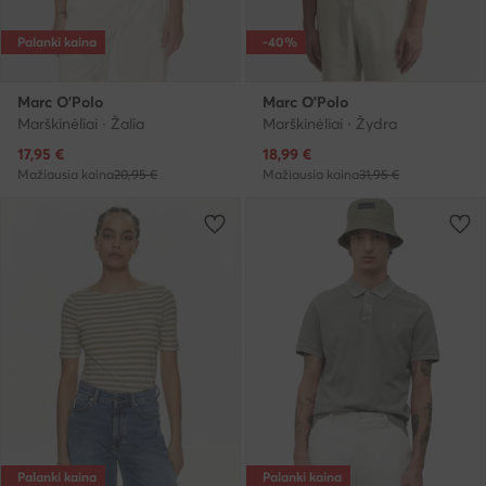
Palanki kaina
-40%
Marc O'Polo
Marc O'Polo
Marškinėliai · Žalia
Marškinėliai · Žydra
Dabartinė kaina
Dabartinė kaina
17,95
€
18,99
€
Mažiausia kaina
20,95 €
Mažiausia kaina
31,95 €
Palanki kaina
Palanki kaina