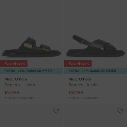
Palanki kaina
Palanki kaina
EXTRA -25% Kodas: SUMMER
EXTRA -35% Kodas: SUMMER
Marc O'Polo
Marc O'Polo
Šlepetės · Juoda
Basutės · Juoda
Dabartinė kaina
Dabartinė kaina
101,99
€
107,99
€
Mažiausia kaina
112,99 €
Mažiausia kaina
113,99 €