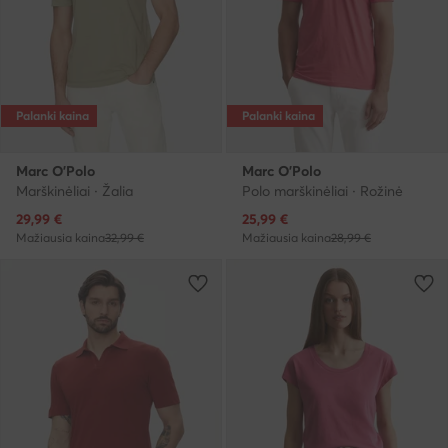
Palanki kaina
Palanki kaina
Marc O'Polo
Marc O'Polo
Marškinėliai · Žalia
Polo marškinėliai · Rožinė
Dabartinė kaina
Dabartinė kaina
29,99
€
25,99
€
Mažiausia kaina
32,99 €
Mažiausia kaina
28,99 €