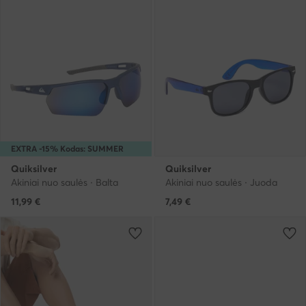
EXTRA -15% Kodas: SUMMER
Quiksilver
Quiksilver
Akiniai nuo saulės · Balta
Akiniai nuo saulės · Juoda
11,99
€
7,49
€