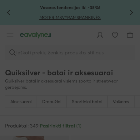
PEREITI PRIE PAGRINDINIO TURINIO
PEREITI Į PAIEŠKĄ
Vasaros tendencijos iki -35%!
MOTERIMS
VYRAMS
RANKINĖS
Ieškoti prekių ženklo, produkto, stiliaus
Quiksilver - batai ir aksesuarai
Quiksilver batai ir aksesuarai visiems sporto ir streetwear
gerbėjams.
Aksesuarai
Drabužiai
Sportiniai batai
Vaikams
Produktai: 349
·
Pasirinkti filtrai (1)