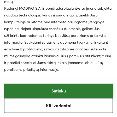
metų.
Kadangi MODIVO S.A. ir bendradarbiaujantys su įmone subjektai
naudoja technologijas, kurios išsaugo ir gali pasiekti Jūsų
kompiuteryje ar kitame prie interneto prijungtame įrenginyje
(ypač naudojant slapukus) esančius duomenis, galime Jus
užtikrinti, kad rodomas turinys bus Jūsų poreikiams pritaikyta
informacija. Sutikdami su asmens duomenų tvarkymu, įskaitant
eavalyne.lt profiliavimą, rinkos ir statistines analizes, suteikiate
mums galimybę atrinkti labiausiai Jūsų poreikius atitinkantį turinį
ir pateikti specialiai Jums skirtą ir kaip įmanoma labiau Jūsų
-31%
poreikiams pritaikytą informaciją.
EXTRA -10% Kodas: SUMMER
EXTRA -25% Kodas: SUMMER
Quiksilver
Quiksilver
Kuprinės · Pilka
Basutės · Juoda
Sutinku
Dabartinė kaina
11,99
€
21,99
€
Mažiausia kaina
31,99 €
Kiti variantai
Rūšiuoti
Filtruoti
1