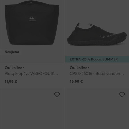
Naujiena
EXTRA -25% Kodas: SUMMER
Quiksilver
Quiksilver
Pietų krepšys WBEO-QUIK-P-001-10 Juoda
CP88-26016 · Batai vandens sportui
11,99
€
19,99
€