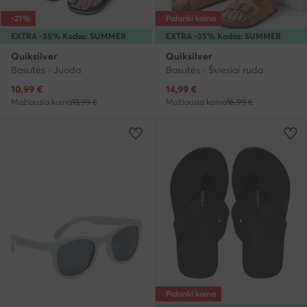
-21%
Palanki kaina
EXTRA -35% Kodas: SUMMER
EXTRA -35% Kodas: SUMMER
Quiksilver
Quiksilver
Basutės · Juoda
Basutės · Šviesiai ruda
Dabartinė kaina
Dabartinė kaina
10,99
€
14,99
€
Mažiausia kaina
13,99 €
Mažiausia kaina
16,99 €
Palanki kaina