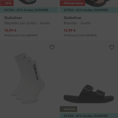
-15%
Palanki kaina
EXTRA -35% Kodas: SUMMER
EXTRA -35% Kodas: SUMMER
Quiksilver
Quiksilver
Šlepetės per pirštą · Juoda
Basutės · Juoda
Dabartinė kaina
Dabartinė kaina
10,99
€
15,99
€
Mažiausia kaina
12,99 €
Mažiausia kaina
17,99 €
weCare
EXTRA -25% Kodas: SUMMER