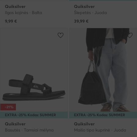
Quiksilver
Quiksilver
Ilgos kojinės · Balta
Šlepetės · Juoda
9,99
€
39,99
€
-21%
EXTRA -25% Kodas: SUMMER
EXTRA -25% Kodas: SUMMER
Quiksilver
Quiksilver
Basutės · Tamsiai mėlyna
Maišo tipo kuprinė · Juoda