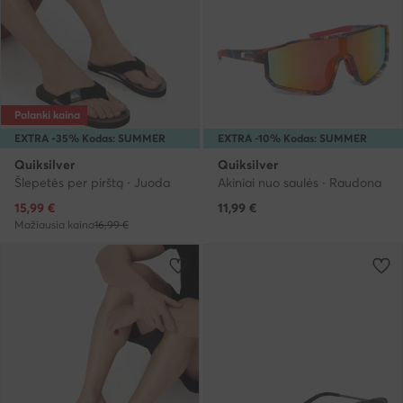
Palanki kaina
EXTRA -35% Kodas: SUMMER
EXTRA -10% Kodas: SUMMER
Quiksilver
Quiksilver
Šlepetės per pirštą · Juoda
Akiniai nuo saulės · Raudona
Dabartinė kaina
15,99
€
11,99
€
Mažiausia kaina
16,99 €