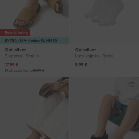
Palanki kaina
EXTRA -35% Kodas: SUMMER
Quiksilver
Quiksilver
Šlepetės · Smėlio
Ilgos kojinės · Balta
Dabartinė kaina
17,99
€
9,99
€
Mažiausia kaina
19,99 €