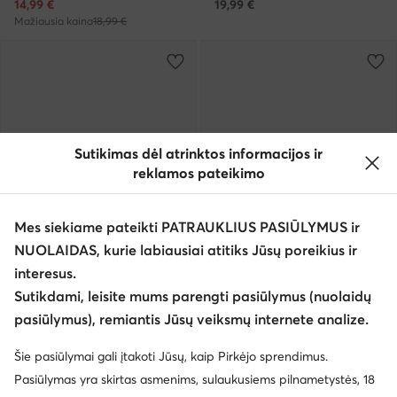
Dabartinė kaina
14,99
€
19,99
€
Mažiausia kaina
18,99 €
Sutikimas dėl atrinktos informacijos ir
reklamos pateikimo
Mes siekiame pateikti PATRAUKLIUS PASIŪLYMUS ir
NUOLAIDAS, kurie labiausiai atitiks Jūsų poreikius ir
Palanki kaina
Palanki kaina
interesus.
EXTRA -25% Kodas: SUMMER
EXTRA -25% Kodas: SUMMER
Sutikdami, leisite mums parengti pasiūlymus (nuolaidų
Quiksilver
Quiksilver
pasiūlymus), remiantis Jūsų veiksmų internete analize.
Espadrilės · Pilka
Espadrilės · Pilka
Šie pasiūlymai gali įtakoti Jūsų, kaip Pirkėjo sprendimus.
Dabartinė kaina
Dabartinė kaina
29,95
€
27,95
€
Mažiausia kaina
34,95 €
Mažiausia kaina
29,95 €
Pasiūlymas yra skirtas asmenims, sulaukusiems pilnametystės, 18