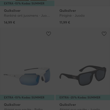
EXTRA -15% Kodas: SUMMER
Quiksilver
Quiksilver
Rankinė ant juosmens · Juoda
Piniginė · Juoda
14,99
€
11,99
€
EXTRA -15% Kodas: SUMMER
EXTRA -25% Kodas: SUMMER
Quiksilver
Quiksilver
Akiniai nuo saulės · Balta
Akiniai nuo saulės · Juoda