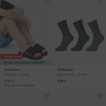
Palanki kaina
EXTRA -35% Kodas: SUMMER
Quiksilver
Quiksilver
Šlepetės · Juoda
Ilgos kojinės · Chaki
Dabartinė kaina
17,99
€
9,99
€
Mažiausia kaina
19,99 €