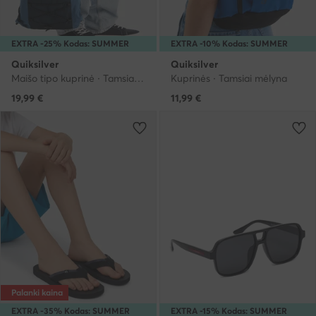
EXTRA -25% Kodas: SUMMER
EXTRA -10% Kodas: SUMMER
Quiksilver
Quiksilver
Maišo tipo kuprinė · Tamsiai mėlyna
Kuprinės · Tamsiai mėlyna
19,99
€
11,99
€
Palanki kaina
EXTRA -35% Kodas: SUMMER
EXTRA -15% Kodas: SUMMER