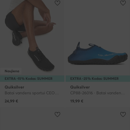
Naujiena
EXTRA -15% Kodas: SUMMER
EXTRA -25% Kodas: SUMMER
Quiksilver
Quiksilver
Batai vandens sportui CEO-MP80-26009 Juoda
CP88-26016 · Batai vandens sportui
24,99
€
19,99
€