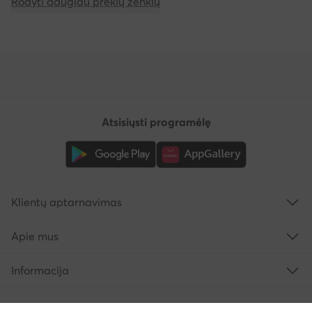
Rodyti daugiau prekių ženklų
Atsisiųsti programėlę
Klientų aptarnavimas
Apie mus
Informacija