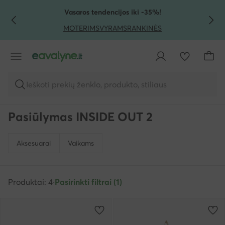
PEREITI PRIE PAGRINDINIO TURINIO
PEREITI Į PAIEŠKĄ
Vasaros tendencijos iki -35%!
MOTERIMS
VYRAMS
RANKINĖS
Ieškoti prekių ženklo, produkto, stiliaus
Pasiūlymas INSIDE OUT 2
Aksesuarai
Vaikams
Produktai: 4
·
Pasirinkti filtrai (1)