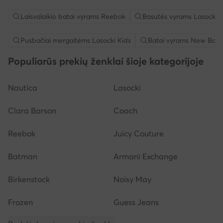
Laisvalaikio batai vyrams Reebok
Basutės vyrams Lasocki
Pusbačiai mergaitėms Lasocki Kids
Batai vyrams New Bala
Populiarūs prekių ženklai šioje kategorijoje
Nautica
Lasocki
Clara Barson
Coach
Reebok
Juicy Couture
Batman
Armani Exchange
Birkenstock
Noisy May
Frozen
Guess Jeans