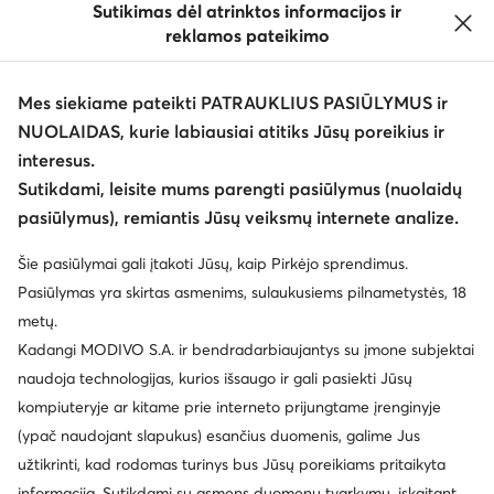
Sutikimas dėl atrinktos informacijos ir
reklamos pateikimo
Mes siekiame pateikti PATRAUKLIUS PASIŪLYMUS ir
NUOLAIDAS, kurie labiausiai atitiks Jūsų poreikius ir
interesus.
Keisti šalį: Lietuva (LT)
Sutikdami, leisite mums parengti pasiūlymus (nuolaidų
pasiūlymus), remiantis Jūsų veiksmų internete analize.
© eavalyne.lt 2026
Šie pasiūlymai gali įtakoti Jūsų, kaip Pirkėjo sprendimus.
Taisyklės
Pakeisti nustatymus
Privatumo politika
Pasiūlymas yra skirtas asmenims, sulaukusiems pilnametystės, 18
Duomenų apsauga
metų.
Kadangi MODIVO S.A. ir bendradarbiaujantys su įmone subjektai
naudoja technologijas, kurios išsaugo ir gali pasiekti Jūsų
kompiuteryje ar kitame prie interneto prijungtame įrenginyje
(ypač naudojant slapukus) esančius duomenis, galime Jus
užtikrinti, kad rodomas turinys bus Jūsų poreikiams pritaikyta
informacija. Sutikdami su asmens duomenų tvarkymu, įskaitant