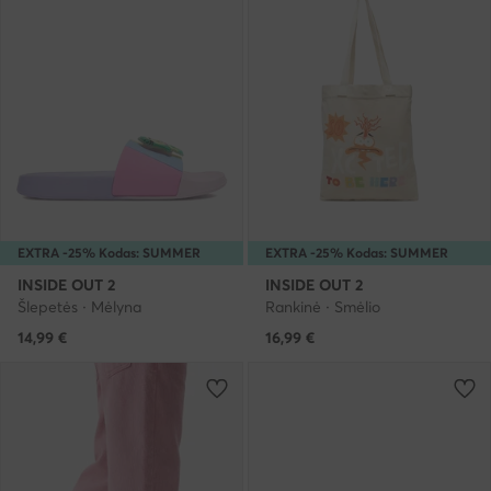
EXTRA -25% Kodas: SUMMER
EXTRA -25% Kodas: SUMMER
INSIDE OUT 2
INSIDE OUT 2
Šlepetės · Mėlyna
Rankinė · Smėlio
14,99
€
16,99
€