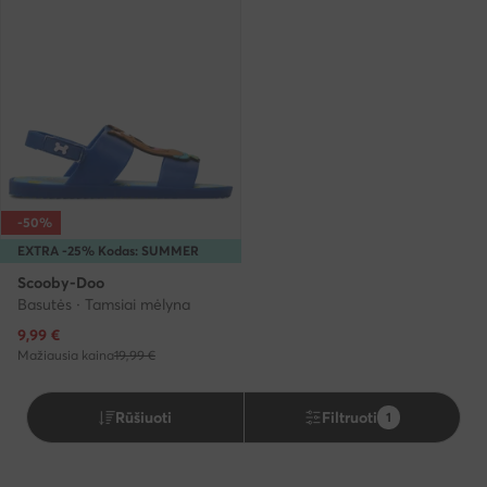
-50%
EXTRA -25% Kodas: SUMMER
Scooby-Doo
Basutės · Tamsiai mėlyna
Dabartinė kaina
9,99
€
Mažiausia kaina
19,99 €
Rūšiuoti
Filtruoti
1