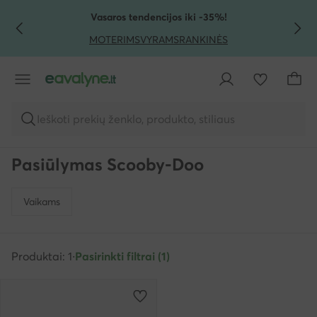
PEREITI PRIE PAGRINDINIO TURINIO
PEREITI Į PAIEŠKĄ
Vasaros tendencijos iki -35%!
MOTERIMS
VYRAMS
RANKINĖS
Ieškoti prekių ženklo, produkto, stiliaus
Pasiūlymas Scooby-Doo
Vaikams
Produktai: 1
·
Pasirinkti filtrai (1)