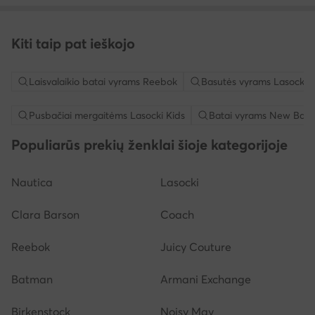
Kiti taip pat ieškojo
Laisvalaikio batai vyrams Reebok
Basutės vyrams Lasocki
Pusbačiai mergaitėms Lasocki Kids
Batai vyrams New Bala
Populiarūs prekių ženklai šioje kategorijoje
Nautica
Lasocki
Clara Barson
Coach
Reebok
Juicy Couture
Batman
Armani Exchange
Birkenstock
Noisy May