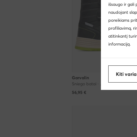
išsaugo ir gali
naudojant slap
poreikiams pri
profiliavimą, r
atitinkantį tur
informaciją.
Kiti vari
Garvalin
Sniego batai · Juoda
56,95
€