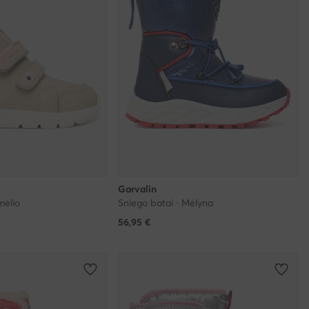
Garvalin
mėlio
Sniego batai · Mėlyna
56,95
€