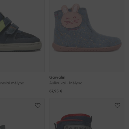
Garvalin
Tamsiai mėlyna
Aulinukai · Mėlyna
67,95
€