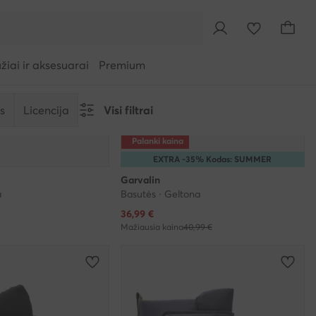
iai ir aksesuarai
Premium
s
Licencija
Visi filtrai
Palanki kaina
EXTRA -35% Kodas: SUMMER
Garvalin
a
Basutės · Geltona
Dabartinė kaina
36,99
€
Mažiausia kaina
40,99 €