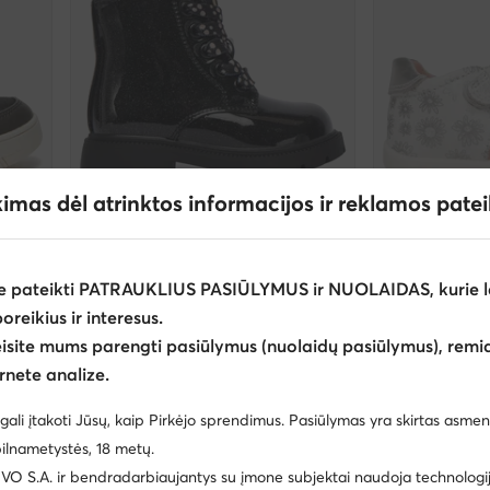
kimas dėl atrinktos informacijos ir reklamos pate
-15%
EXTRA -3
Garvalin
Garvalin
e pateikti PATRAUKLIUS PASIŪLYMUS ir NUOLAIDAS, kurie l
Žygio batai · Juoda
Basutės · Balta
poreikius ir interesus.
Dabartinė kaina
54,95
€
33,99
€
eisite mums parengti pasiūlymus (nuolaidų pasiūlymus), remia
Mažiausia kaina
39,
rnete analize.
gali įtakoti Jūsų, kaip Pirkėjo sprendimus. Pasiūlymas yra skirtas asmen
ilnametystės, 18 metų.
 S.A. ir bendradarbiaujantys su įmone subjektai naudoja technologija