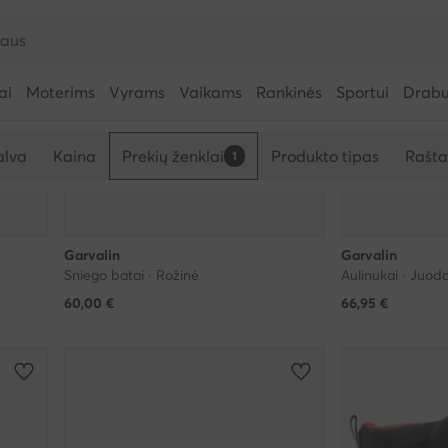
ai
Moterims
Vyrams
Vaikams
Rankinės
Sportui
Drabuž
alva
Kaina
Prekių ženklai
Produkto tipas
Rašta
1
Garvalin
Garvalin
Sniego batai · Rožinė
Aulinukai · Juod
60,00
€
66,95
€