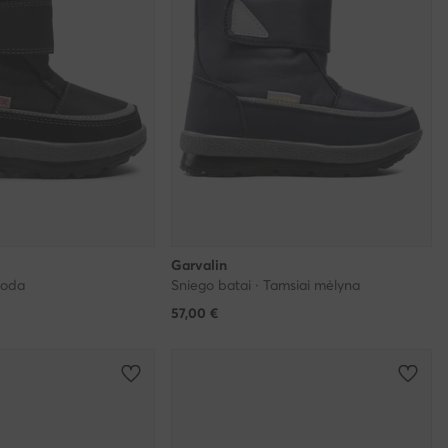
Garvalin
uoda
Sniego batai · Tamsiai mėlyna
57,00
€