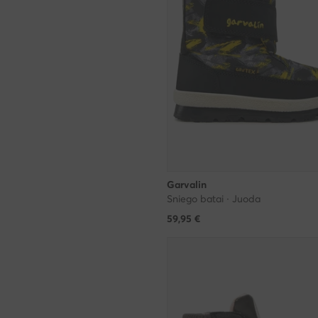
Garvalin
Sniego batai · Juoda
59,95
€