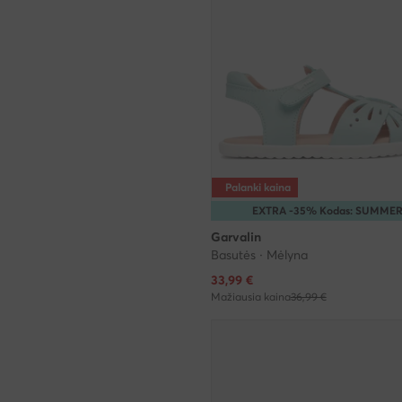
Palanki kaina
EXTRA -35% Kodas: SUMME
Garvalin
Basutės · Mėlyna
Dabartinė kaina
33,99
€
Mažiausia kaina
36,99 €