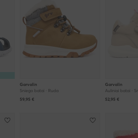
R
Garvalin
Garvalin
Sniego batai · Ruda
Auliniai batai · S
59,95
€
52,95
€