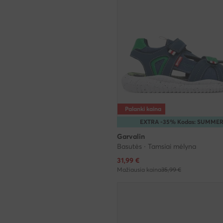
Palanki kaina
EXTRA -35% Kodas: SUMME
Garvalin
Basutės · Tamsiai mėlyna
Dabartinė kaina
31,99
€
Mažiausia kaina
35,99 €