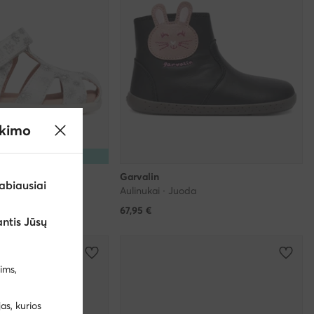
ikimo
5% Kodas: SUMMER
Garvalin
abiausiai
Aulinukai · Juoda
67,95
€
ntis Jūsų
99 €
ims,
s, kurios