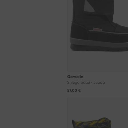
Garvalin
Sniego batai · Juoda
57,00
€