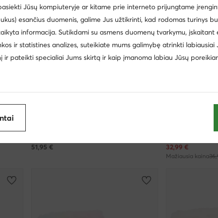
 pasiekti Jūsų kompiuteryje ar kitame prie interneto prijungtame įrengin
ukus) esančius duomenis, galime Jus užtikrinti, kad rodomas turinys b
taikyta informacija. Sutikdami su asmens duomenų tvarkymu, įskaitant 
inkos ir statistines analizes, suteikiate mums galimybę atrinkti labiausiai
inį ir pateikti specialiai Jums skirtą ir kaip įmanoma labiau Jūsų poreikia
Palanki kaina
EXTRA -3
antai
Garvalin
Garvalin
Sniego batai · Juoda
Basutės · Rožinė
Dabartinė kaina
51,95
€
32,99
€
Mažiausia kaina
36,