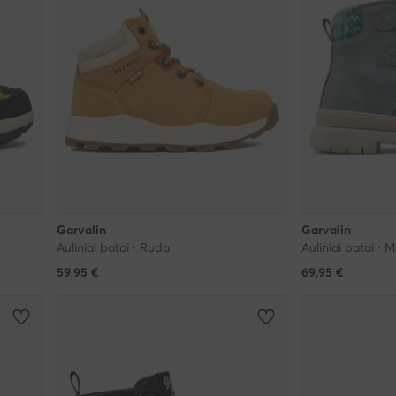
Garvalin
Garvalin
Auliniai batai · Ruda
Auliniai batai · 
59,95
€
69,95
€