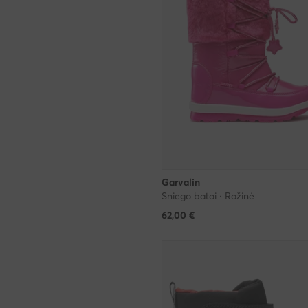
Garvalin
Sniego batai · Rožinė
62,00
€