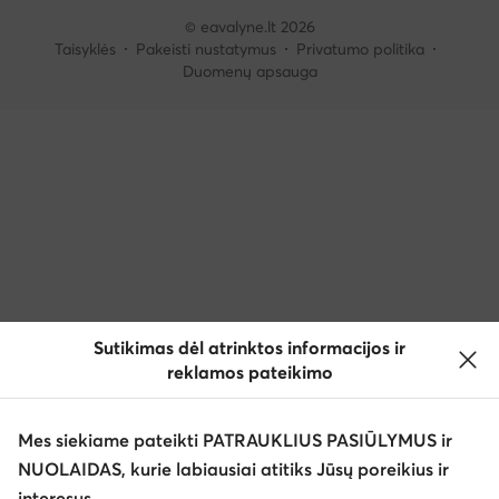
© eavalyne.lt 2026
Taisyklės
Pakeisti nustatymus
Privatumo politika
Duomenų apsauga
Sutikimas dėl atrinktos informacijos ir
reklamos pateikimo
Mes siekiame pateikti PATRAUKLIUS PASIŪLYMUS ir
NUOLAIDAS, kurie labiausiai atitiks Jūsų poreikius ir
interesus.