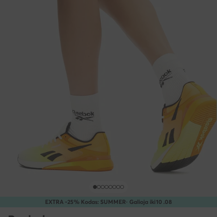
EXTRA -25% Kodas: SUMMER
· Galioja iki
10
.
08