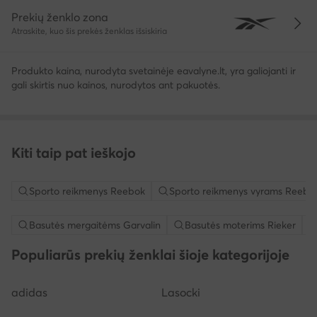
Prekių ženklo zona
Atraskite, kuo šis prekės ženklas išsiskiria
Produkto kaina, nurodyta svetainėje eavalyne.lt, yra galiojanti ir
gali skirtis nuo kainos, nurodytos ant pakuotės.
Kiti taip pat ieškojo
Sporto reikmenys Reebok
Sporto reikmenys vyrams Reebo
Basutės mergaitėms Garvalin
Basutės moterims Rieker
Populiarūs prekių ženklai šioje kategorijoje
adidas
Lasocki