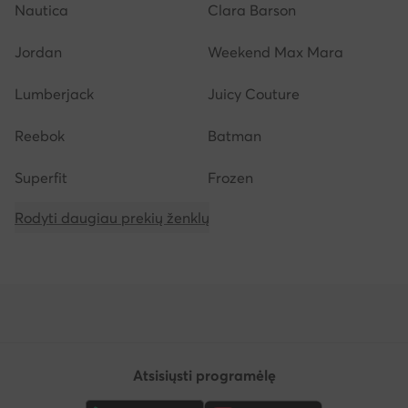
Nautica
Clara Barson
Jordan
Weekend Max Mara
Lumberjack
Juicy Couture
Reebok
Batman
Superfit
Frozen
Rodyti daugiau prekių ženklų
Atsisiųsti programėlę