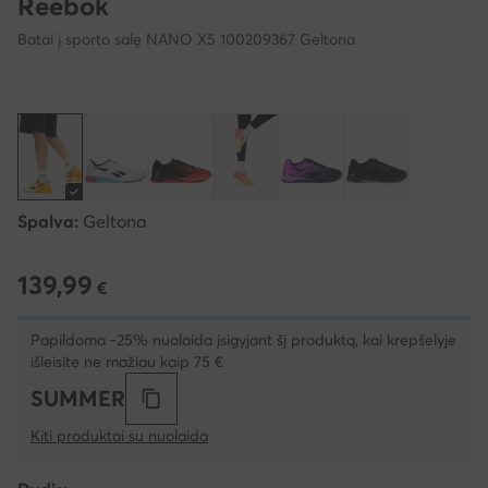
Reebok
Batai į sporto salę NANO X5 100209367 Geltona
Spalva:
Geltona
139,99
139,99 €
€
Papildoma -25% nuolaida įsigyjant šį produktą, kai krepšelyje
išleisite ne mažiau kaip 75 €
SUMMER
Kiti produktai su nuolaida