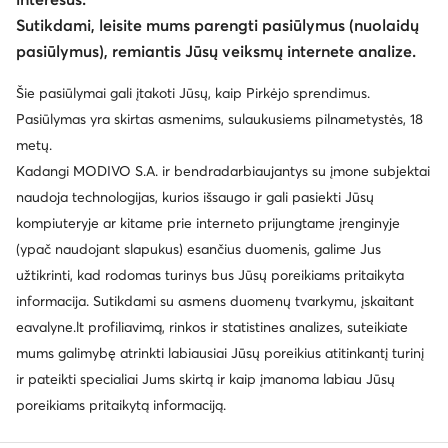
Sutikdami, leisite mums parengti pasiūlymus (nuolaidų
pasiūlymus), remiantis Jūsų veiksmų internete analize.
Šie pasiūlymai gali įtakoti Jūsų, kaip Pirkėjo sprendimus.
Pasiūlymas yra skirtas asmenims, sulaukusiems pilnametystės, 18
metų.
Kadangi MODIVO S.A. ir bendradarbiaujantys su įmone subjektai
naudoja technologijas, kurios išsaugo ir gali pasiekti Jūsų
kompiuteryje ar kitame prie interneto prijungtame įrenginyje
(ypač naudojant slapukus) esančius duomenis, galime Jus
užtikrinti, kad rodomas turinys bus Jūsų poreikiams pritaikyta
informacija. Sutikdami su asmens duomenų tvarkymu, įskaitant
eavalyne.lt profiliavimą, rinkos ir statistines analizes, suteikiate
mums galimybę atrinkti labiausiai Jūsų poreikius atitinkantį turinį
ir pateikti specialiai Jums skirtą ir kaip įmanoma labiau Jūsų
poreikiams pritaikytą informaciją.