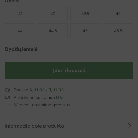
Dydis:
41
42
42.5
43
44
44.5
45
45.5
Dydžių lentelė
Įdėti į krepšelį
Pas jus:
A, 11.08 - T, 12.08
Pristatymo kaina nuo
0 €
30 dienų grąžinimo garantija
Informacija apie produktą