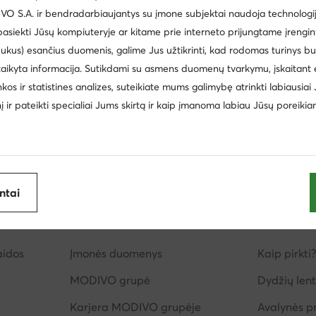
 S.A. ir bendradarbiaujantys su įmone subjektai naudoja technologija
Paw Patrol
Manitu
 pasiekti Jūsų kompiuteryje ar kitame prie interneto prijungtame įrengin
Kappa
Golden Goose
ukus) esančius duomenis, galime Jus užtikrinti, kad rodomas turinys b
taikyta informacija. Sutikdami su asmens duomenų tvarkymu, įskaitant 
inkos ir statistines analizes, suteikiate mums galimybę atrinkti labiausiai
inį ir pateikti specialiai Jums skirtą ir kaip įmanoma labiau Jūsų poreikia
antai
imas
Apie mus
Informac
aidos
Įmonės duomenys
Kaip pirkti?
MODIVO grupė
Dydžių lent
Karjera MODIVO grupėje
Avalynės pr