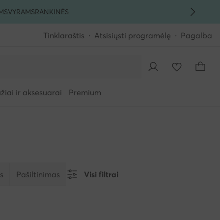
MS
VYRAMS
RANKINĖS
Tinklaraštis
Atsisiųsti programėlę
Pagalba
iai ir aksesuarai
Premium
s
Pašiltinimas
Visi filtrai