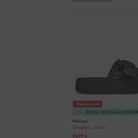
Mažiausia kaina
60,99 €
Palanki kaina
EXTRA -35% Kodas: SUMME
Melissa
Šlepetės · Juoda
Dabartinė kaina
88,99
€