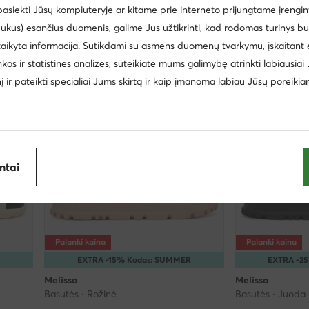
 pasiekti Jūsų kompiuteryje ar kitame prie interneto prijungtame įrengin
Mažiausia kaina
51,99 €
Mažiausia kaina
77,
ukus) esančius duomenis, galime Jus užtikrinti, kad rodomas turinys b
taikyta informacija. Sutikdami su asmens duomenų tvarkymu, įskaitant 
inkos ir statistines analizes, suteikiate mums galimybę atrinkti labiausiai
inį ir pateikti specialiai Jums skirtą ir kaip įmanoma labiau Jūsų poreikia
antai
Palanki kaina
Palanki kaina
R
EXTRA -15% Kodas: SUMMER
EXTRA -2
Melissa
Melissa
Basutės · Rožinė
Basutės · Juoda