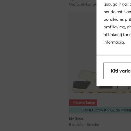
išsaugo ir gali
Mažiausia kaina
49,99 €
naudojant slap
poreikiams pri
profiliavimą, r
atitinkantį tur
informaciją.
Kiti vari
Palanki kaina
EXTRA -25% Kodas: SUMME
Melissa
Basutės · Smėlio