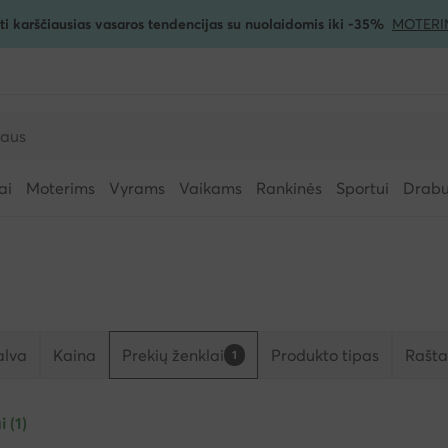
ti karščiausias vasaros tendencijas su nuolaidomis iki -35%
MOTERI
ai
Moterims
Vyrams
Vaikams
Rankinės
Sportui
Drabuž
alva
Kaina
Prekių ženklai
Produkto tipas
Rašta
1
i (1)