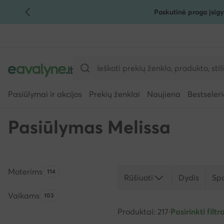
Paskutinė proga įsigy
PEREITI PRIE PAGRINDINIO TURINIO
PEREITI Į PAIEŠKĄ
Pasiūlymai ir akcijos
Prekių ženklai
Naujiena
Bestseleri
Pasiūlymas Melissa
Moterims
Produktų skaičius:
114
Rūšiuoti
Dydis
Sp
Vaikams
Produktų skaičius:
103
Produktai: 217
·
Pasirinkti filtra