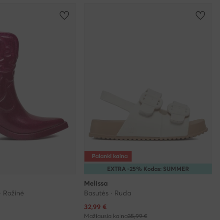
Palanki kaina
EXTRA -25% Kodas: SUMMER
Melissa
· Rožinė
Basutės · Ruda
Dabartinė kaina
32,99
€
Mažiausia kaina
35,99 €