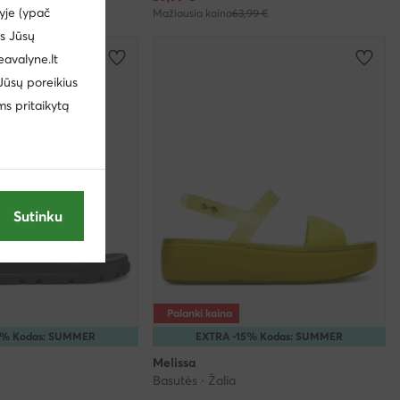
yje (ypač
99 €
Mažiausia kaina
63,99 €
us Jūsų
eavalyne.lt
 Jūsų poreikius
ms pritaikytą
Sutinku
Palanki kaina
5% Kodas: SUMMER
EXTRA -15% Kodas: SUMMER
Melissa
Basutės · Žalia