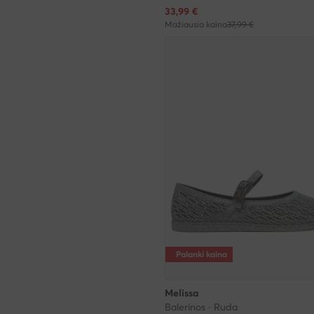
Dabartinė kaina
33,99
€
Mažiausia kaina
37,99 €
Palanki kaina
Melissa
Balerinos · Ruda