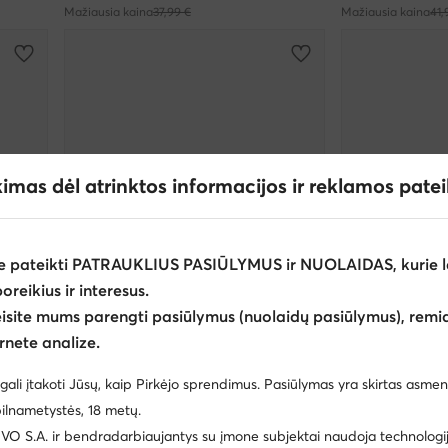
Mažiausia kaina
37,99 €
Mažiausia kaina
41,
kimas dėl atrinktos informacijos ir reklamos pate
e pateikti PATRAUKLIUS PASIŪLYMUS ir NUOLAIDAS, kurie l
poreikius ir interesus.
eisite mums parengti pasiūlymus (nuolaidų pasiūlymus), remia
rnete analize.
Palanki kaina
Palanki kaina
R
EXTRA -25% Kodas: SUMMER
EXTRA -2
gali įtakoti Jūsų, kaip Pirkėjo sprendimus. Pasiūlymas yra skirtas asmen
Melissa
Melissa
ilnametystės, 18 metų.
Basutės · Ruda
Šlepetės · Pilka
 S.A. ir bendradarbiaujantys su įmone subjektai naudoja technologija
Dabartinė kaina
Dabartinė kaina
46,99
€
69,99
€