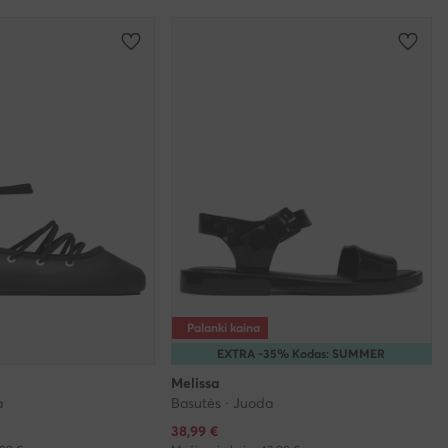
Palanki kaina
EXTRA -35% Kodas: SUMMER
Melissa
a
Basutės · Juoda
Dabartinė kaina
38,99
€