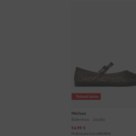
Palanki kaina
Melissa
Balerinos · Juoda
Dabartinė kaina
54,99
€
Mažiausia kaina
59,99 €