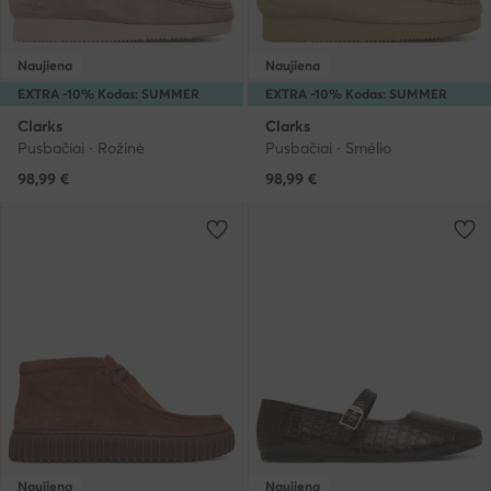
Naujiena
Naujiena
EXTRA -10% Kodas: SUMMER
EXTRA -10% Kodas: SUMMER
Clarks
Clarks
Pusbačiai · Rožinė
Pusbačiai · Smėlio
98,99
€
98,99
€
Naujiena
Naujiena