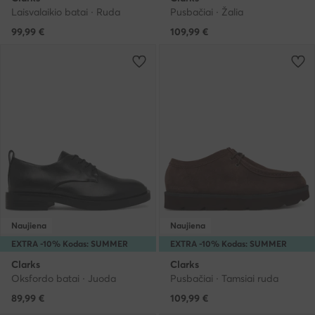
Laisvalaikio batai · Ruda
Pusbačiai · Žalia
99,99
€
109,99
€
Naujiena
Naujiena
EXTRA -10% Kodas: SUMMER
EXTRA -10% Kodas: SUMMER
Clarks
Clarks
Oksfordo batai · Juoda
Pusbačiai · Tamsiai ruda
89,99
€
109,99
€