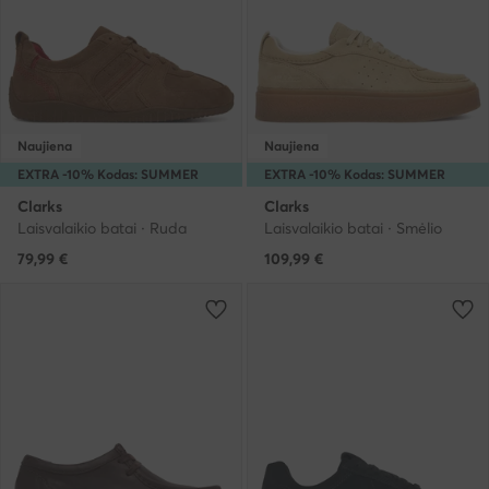
Naujiena
Naujiena
EXTRA -10% Kodas: SUMMER
EXTRA -10% Kodas: SUMMER
Clarks
Clarks
Laisvalaikio batai · Ruda
Laisvalaikio batai · Smėlio
79,99
€
109,99
€