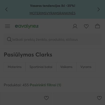
PEREITI PRIE PAGRINDINIO TURINIO
PEREITI Į PAIEŠKĄ
Vasaros tendencijos iki -35%!
MOTERIMS
VYRAMS
RANKINĖS
Ieškoti prekių ženklo, produkto, stiliaus
Pasiūlymas Clarks
Moterims
Sportiniai batai
Vaikams
Vyrams
Produktai: 455
·
Pasirinkti filtrai (1)