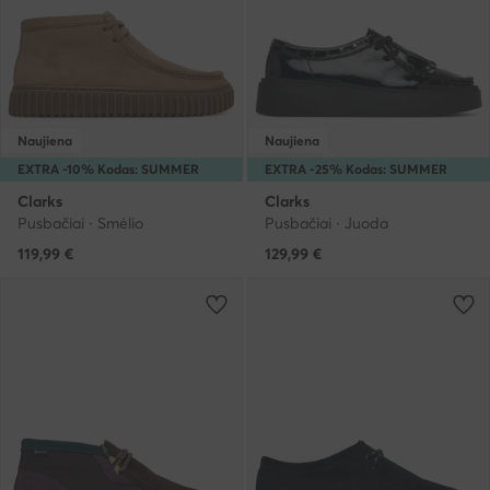
Naujiena
Naujiena
EXTRA -10% Kodas: SUMMER
EXTRA -25% Kodas: SUMMER
Clarks
Clarks
Pusbačiai · Smėlio
Pusbačiai · Juoda
119,99
€
129,99
€