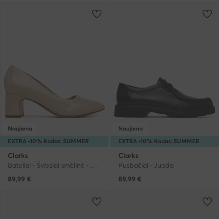
Naujiena
Naujiena
EXTRA -10% Kodas: SUMMER
EXTRA -10% Kodas: SUMMER
Clarks
Clarks
Bateliai · Šviesiai smėlinė · 6 cm
Pusbačiai · Juoda
89,99
€
89,99
€