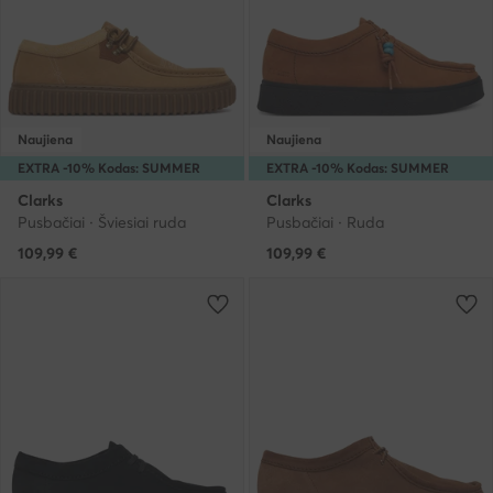
Naujiena
Naujiena
EXTRA -10% Kodas: SUMMER
EXTRA -10% Kodas: SUMMER
Clarks
Clarks
Pusbačiai · Šviesiai ruda
Pusbačiai · Ruda
109,99
€
109,99
€