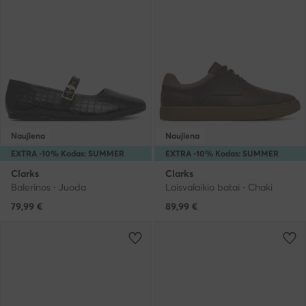
Naujiena
Naujiena
EXTRA -10% Kodas: SUMMER
EXTRA -10% Kodas: SUMMER
Clarks
Clarks
Balerinos · Juoda
Laisvalaikio batai · Chaki
79,99
€
89,99
€