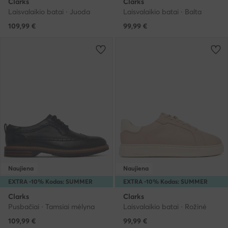
Clarks
Clarks
Laisvalaikio batai · Juoda
Laisvalaikio batai · Balta
109,99
€
99,99
€
Naujiena
Naujiena
EXTRA -10% Kodas: SUMMER
EXTRA -10% Kodas: SUMMER
Clarks
Clarks
Pusbačiai · Tamsiai mėlyna
Laisvalaikio batai · Rožinė
109,99
€
99,99
€