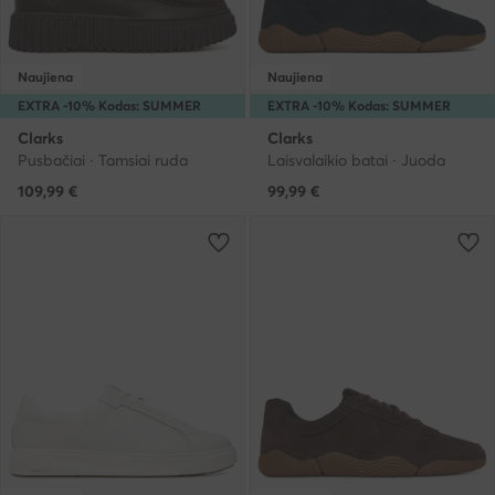
Naujiena
Naujiena
EXTRA -10% Kodas: SUMMER
EXTRA -10% Kodas: SUMMER
Clarks
Clarks
Pusbačiai · Tamsiai ruda
Laisvalaikio batai · Juoda
109,99
€
99,99
€