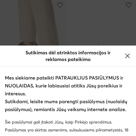
Sutikimas dėl atrinktos informacijos ir
reklamos pateikimo
Mes siekiame pateikti PATRAUKLIUS PASIŪLYMUS ir
EXTRA -15% Kodas: SUMMER
EXTRA -25% Kodas: SUMMER
NUOLAIDAS, kurie labiausiai atitiks Jūsų poreikius ir
Clarks
Clarks
interesus.
Pusbačiai · Ruda
Pusbačiai · Juoda
Sutikdami, leisite mums parengti pasiūlymus (nuolaidų
109,99
€
109,99
€
pasiūlymus), remiantis Jūsų veiksmų internete analize.
Šie pasiūlymai gali įtakoti Jūsų, kaip Pirkėjo sprendimus.
Pasiūlymas yra skirtas asmenims, sulaukusiems pilnametystės, 18