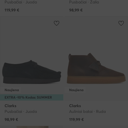
Pusbačiai · Juoda
Pusbačiai · Žalia
119,99
€
98,99
€
Naujiena
Naujiena
EXTRA -10% Kodas: SUMMER
Clarks
Clarks
Pusbačiai · Juoda
Auliniai batai · Ruda
98,99
€
119,99
€