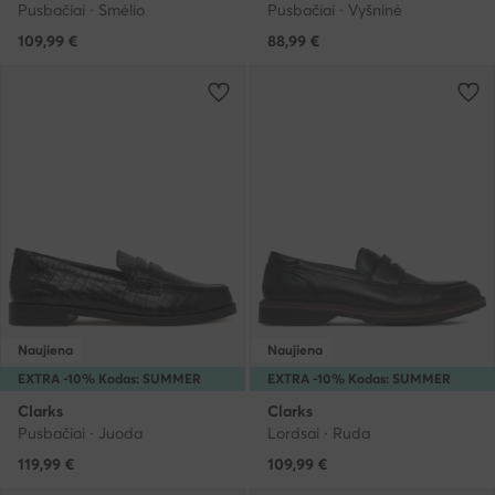
Pusbačiai · Smėlio
Pusbačiai · Vyšninė
109,99
€
88,99
€
Naujiena
Naujiena
EXTRA -10% Kodas: SUMMER
EXTRA -10% Kodas: SUMMER
Clarks
Clarks
Pusbačiai · Juoda
Lordsai · Ruda
119,99
€
109,99
€