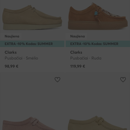
Naujiena
Naujiena
EXTRA -10% Kodas: SUMMER
EXTRA -10% Kodas: SUMMER
Clarks
Clarks
Pusbačiai · Smėlio
Pusbačiai · Ruda
98,99
€
119,99
€