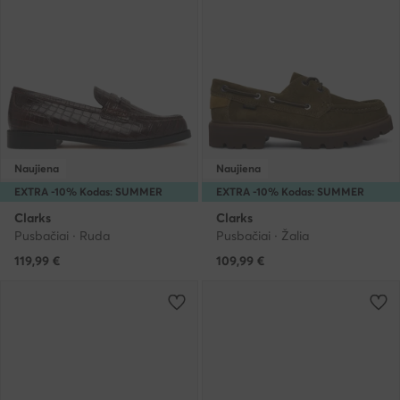
Naujiena
Naujiena
EXTRA -10% Kodas: SUMMER
EXTRA -10% Kodas: SUMMER
Clarks
Clarks
Pusbačiai · Ruda
Pusbačiai · Žalia
119,99
€
109,99
€