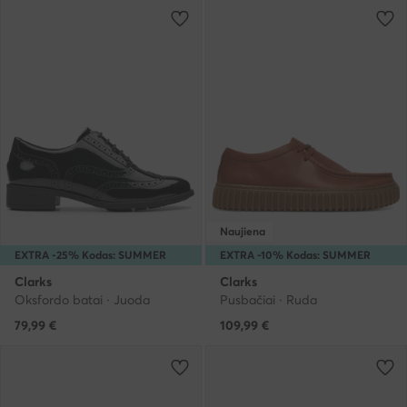
Naujiena
EXTRA -25% Kodas: SUMMER
EXTRA -10% Kodas: SUMMER
Clarks
Clarks
Oksfordo batai · Juoda
Pusbačiai · Ruda
79,99
€
109,99
€