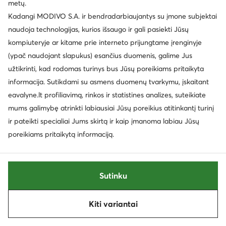
metų.
Kadangi MODIVO S.A. ir bendradarbiaujantys su įmone subjektai
naudoja technologijas, kurios išsaugo ir gali pasiekti Jūsų
kompiuteryje ar kitame prie interneto prijungtame įrenginyje
(ypač naudojant slapukus) esančius duomenis, galime Jus
užtikrinti, kad rodomas turinys bus Jūsų poreikiams pritaikyta
informacija. Sutikdami su asmens duomenų tvarkymu, įskaitant
Naujiena
Palanki kaina
eavalyne.lt profiliavimą, rinkos ir statistines analizes, suteikiate
mums galimybę atrinkti labiausiai Jūsų poreikius atitinkantį turinį
ir pateikti specialiai Jums skirtą ir kaip įmanoma labiau Jūsų
Clarks
Clarks
Auliniai batai · Juoda
Oksfordo batai · Juoda
poreikiams pritaikytą informaciją.
Dabartinė kaina
119,99
€
77,99
€
Mažiausia kaina
87,99 €
Sutinku
Rūšiuoti
Filtruoti
1
Kiti variantai
Kitas