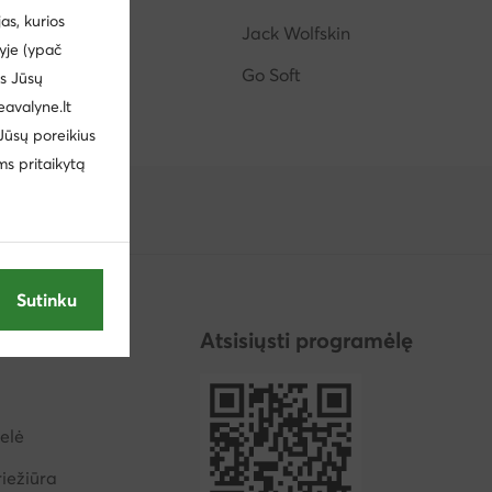
s, kurios
Hispanitas
Jack Wolfskin
yje (ypač
Star Wars
Go Soft
us Jūsų
eavalyne.lt
 Jūsų poreikius
ms pritaikytą
Sutinku
ija
Atsisiųsti programėlę
elė
iežiūra