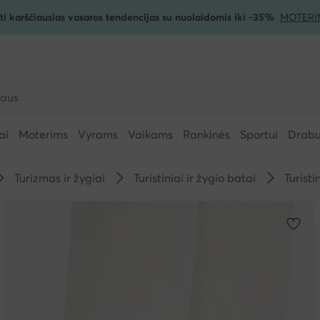
ti karščiausias vasaros tendencijas su nuolaidomis iki -35%
MOTERI
ai
Moterims
Vyrams
Vaikams
Rankinės
Sportui
Drabuž
Turizmas ir žygiai
Turistiniai ir žygio batai
Turist