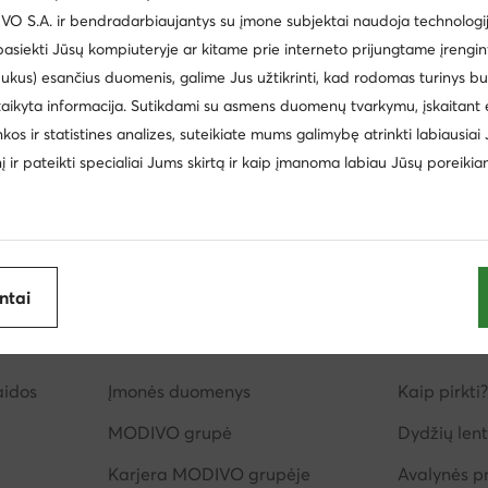
 S.A. ir bendradarbiaujantys su įmone subjektai naudoja technologija
Paw Patrol
Manitu
peliu vyrams - Spalva: Balta
 pasiekti Jūsų kompiuteryje ar kitame prie interneto prijungtame įrengin
Kappa
Golden Goose
ukus) esančius duomenis, galime Jus užtikrinti, kad rodomas turinys b
taikyta informacija. Sutikdami su asmens duomenų tvarkymu, įskaitant 
inkos ir statistines analizes, suteikiate mums galimybę atrinkti labiausiai
inį ir pateikti specialiai Jums skirtą ir kaip įmanoma labiau Jūsų poreikia
antai
imas
Apie mus
Informac
aidos
Įmonės duomenys
Kaip pirkti?
MODIVO grupė
Dydžių lent
Karjera MODIVO grupėje
Avalynės pr