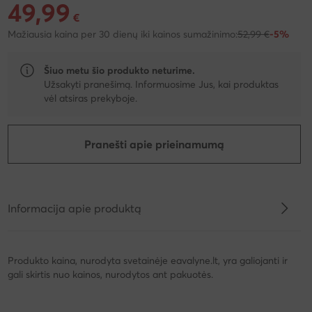
49,99
Dabartinė kaina 49,99 €
€
Mažiausia kaina per 30 dienų iki kainos sumažinimo:
52,99 €
-5%
Šiuo metu šio produkto neturime.
Užsakyti pranešimą. Informuosime Jus, kai produktas
vėl atsiras prekyboje.
Pranešti apie prieinamumą
Informacija apie produktą
Produkto kaina, nurodyta svetainėje eavalyne.lt, yra galiojanti ir
gali skirtis nuo kainos, nurodytos ant pakuotės.