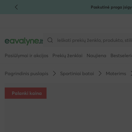
Paskutinė proga įsigy
PEREITI PRIE PAGRINDINIO TURINIO
PEREITI Į PAIEŠKĄ
Pasiūlymai ir akcijos
Prekių ženklai
Naujiena
Bestseleri
Pagrindinis puslapis
Sportiniai batai
Moterims
Palanki kaina