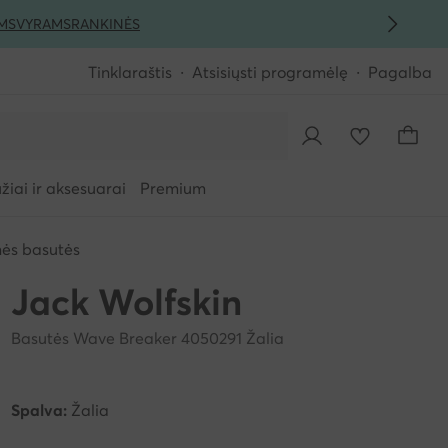
MS
VYRAMS
RANKINĖS
Tinklaraštis
Atsisiųsti programėlę
Pagalba
iai ir aksesuarai
Premium
inės basutės
Jack Wolfskin
Basutės Wave Breaker 4050291 Žalia
Spalva:
Žalia