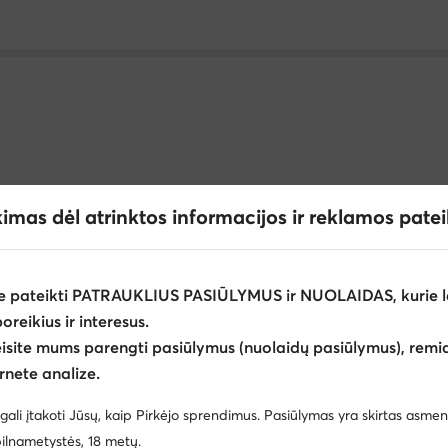
ims Jack Wolfskin
Turizmo ir žygių reikmenys bei batai moterims
kimas dėl atrinktos informacijos ir reklamos pate
nės basutės moterims Jack Wolfskin
Turistinės basutės Žalia
erims Tamaris
Šlepetės ir šlepetės per pirštą vyrams Crocs
e pateikti PATRAUKLIUS PASIŪLYMUS ir NUOLAIDAS, kurie l
poreikius ir interesus.
Šlepetės mergaitėms Birkenstock
Basutės mergaitėms Mayor
ijoje
eisite mums parengti pasiūlymus (nuolaidų pasiūlymus), remia
tės mergaitėms Garvalin
Basutės moterims Rieker
Šlepe
rnete analize.
Nautica
Clara Barson
ms Geox
Šlepetės per pirštą moterims Crocs
Plokščiapad
gali įtakoti Jūsų, kaip Pirkėjo sprendimus. Pasiūlymas yra skirtas asmen
Reebok
Batman
ilnametystės, 18 metų.
 su snapeliu vyrams Calvin Klein
Šlepetės moterims adidas