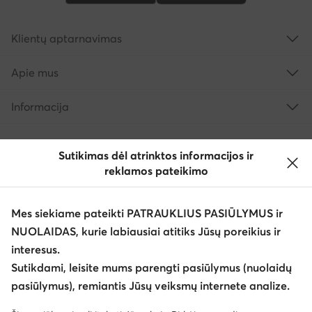
Klientų aptarnavimas
Apie mus
Informacija
Sutikimas dėl atrinktos informacijos ir
reklamos pateikimo
Mes siekiame pateikti PATRAUKLIUS PASIŪLYMUS ir
NUOLAIDAS, kurie labiausiai atitiks Jūsų poreikius ir
interesus.
Keisti šalį: Lietuva (LT)
Sutikdami, leisite mums parengti pasiūlymus (nuolaidų
pasiūlymus), remiantis Jūsų veiksmų internete analize.