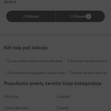
59,95
€
Rūšiuoti
Filtruoti
1
Kiti taip pat ieškojo
Laisvalaikio batai vyrams Reebok
Basutės vyrams Lasocki
Pusbačiai mergaitėms Lasocki Kids
Batai vyrams New Bala
Populiarūs prekių ženklai šioje kategorijoje
Nautica
Lasocki
Clara Barson
Coach