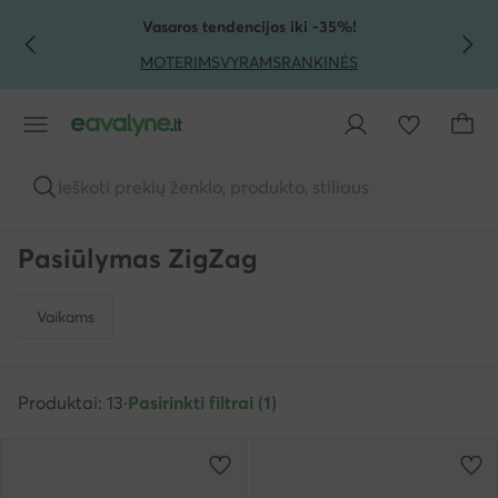
PEREITI PRIE PAGRINDINIO TURINIO
PEREITI Į PAIEŠKĄ
Vasaros tendencijos iki -35%!
MOTERIMS
VYRAMS
RANKINĖS
Ieškoti prekių ženklo, produkto, stiliaus
Pasiūlymas ZigZag
Vaikams
Produktai: 13
·
Pasirinkti filtrai (1)