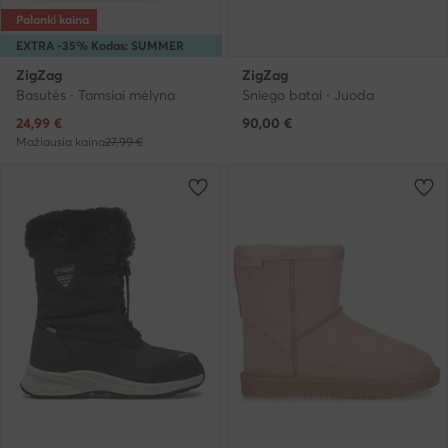
Palanki kaina
EXTRA -35% Kodas: SUMMER
ZigZag
ZigZag
Basutės · Tamsiai mėlyna
Sniego batai · Juoda
Dabartinė kaina
24,99
€
90,00
€
Mažiausia kaina
27,99 €