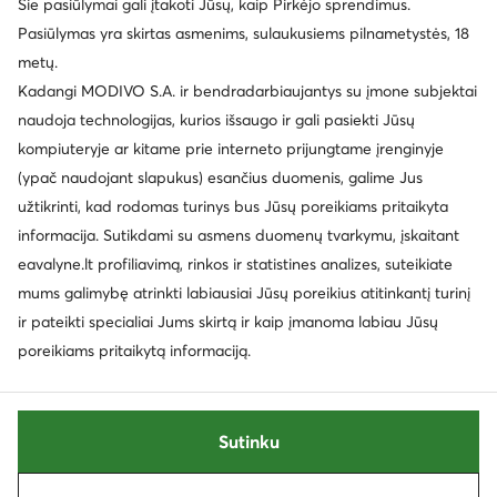
© eavalyne.lt 2026
Šie pasiūlymai gali įtakoti Jūsų, kaip Pirkėjo sprendimus.
Taisyklės
Pakeisti nustatymus
Privatumo politika
Pasiūlymas yra skirtas asmenims, sulaukusiems pilnametystės, 18
Duomenų apsauga
metų.
Kadangi MODIVO S.A. ir bendradarbiaujantys su įmone subjektai
naudoja technologijas, kurios išsaugo ir gali pasiekti Jūsų
kompiuteryje ar kitame prie interneto prijungtame įrenginyje
(ypač naudojant slapukus) esančius duomenis, galime Jus
užtikrinti, kad rodomas turinys bus Jūsų poreikiams pritaikyta
informacija. Sutikdami su asmens duomenų tvarkymu, įskaitant
eavalyne.lt profiliavimą, rinkos ir statistines analizes, suteikiate
mums galimybę atrinkti labiausiai Jūsų poreikius atitinkantį turinį
ir pateikti specialiai Jums skirtą ir kaip įmanoma labiau Jūsų
poreikiams pritaikytą informaciją.
Sutinku