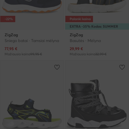
-22%
Palanki kaina
EXTRA -35% Kodas: SUMMER
ZigZag
ZigZag
Sniego batai · Tamsiai mėlyna
Basutės · Mėlyna
Dabartinė kaina
Dabartinė kaina
77,95
€
29,99
€
Mažiausia kaina
99,95 €
Mažiausia kaina
32,99 €