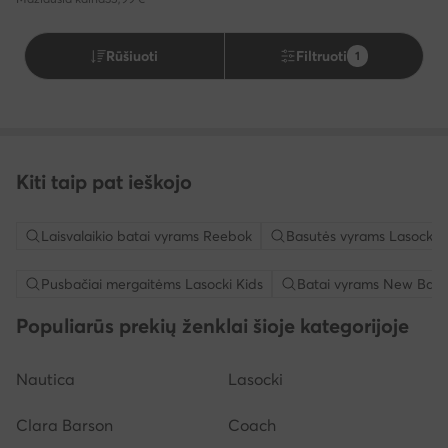
Rūšiuoti
Filtruoti
1
Kiti taip pat ieškojo
Laisvalaikio batai vyrams Reebok
Basutės vyrams Lasocki
Pusbačiai mergaitėms Lasocki Kids
Batai vyrams New Bala
Populiarūs prekių ženklai šioje kategorijoje
Nautica
Lasocki
Clara Barson
Coach