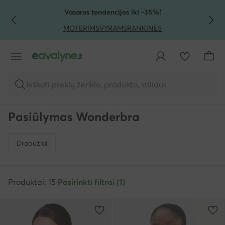
PEREITI PRIE PAGRINDINIO TURINIO
PEREITI Į PAIEŠKĄ
Vasaros tendencijos iki -35%!
MOTERIMS
VYRAMS
RANKINĖS
Ieškoti prekių ženklo, produkto, stiliaus
Pasiūlymas Wonderbra
Drabužiai
Produktai: 15
·
Pasirinkti filtrai (1)