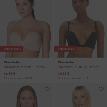
Palanki kaina
Palanki kaina
Wonderbra
Wonderbra
Bardotė liemenėlė · Smėlio
Pakelianti (push-up) liemenėlė · Juoda
Dabartinė kaina
Dabartinė kaina
46,99
€
40,99
€
Mažiausia kaina
51,99 €
Mažiausia kaina
43,95 €