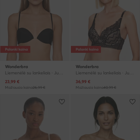
Palanki kaina
Palanki kaina
Wonderbra
Wonderbra
Liemenėlė su lankeliais · Juoda
Liemenėlė su lankeliais · Juoda
Dabartinė kaina
Dabartinė kaina
23,99
€
36,99
€
Mažiausia kaina
26,99 €
Mažiausia kaina
40,99 €