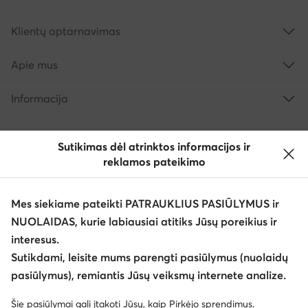
Klientų aptarnavimas
Apie mus
Informacija
Sutikimas dėl atrinktos informacijos ir
reklamos pateikimo
Mes siekiame pateikti PATRAUKLIUS PASIŪLYMUS ir
NUOLAIDAS, kurie labiausiai atitiks Jūsų poreikius ir
interesus.
Keisti šalį: Lietuva (LT)
Sutikdami, leisite mums parengti pasiūlymus (nuolaidų
pasiūlymus), remiantis Jūsų veiksmų internete analize.
© eavalyne.lt 2026
Šie pasiūlymai gali įtakoti Jūsų, kaip Pirkėjo sprendimus.