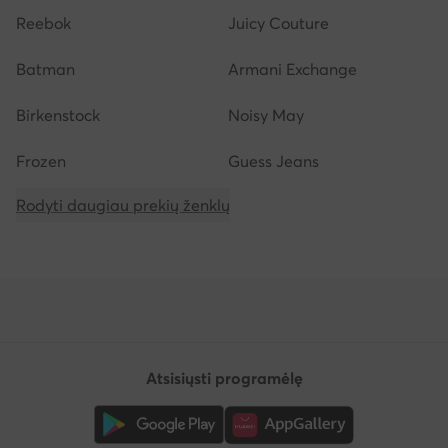
Reebok
Juicy Couture
Batman
Armani Exchange
Birkenstock
Noisy May
Frozen
Guess Jeans
Rodyti daugiau prekių ženklų
Atsisiųsti programėlę