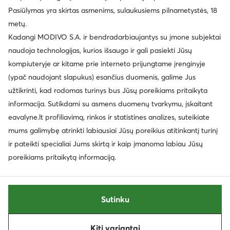
Taisyklės
Pakeisti nustatymus
Privatumo politika
Pasiūlymas yra skirtas asmenims, sulaukusiems pilnametystės, 18
Duomenų apsauga
metų.
Kadangi MODIVO S.A. ir bendradarbiaujantys su įmone subjektai
naudoja technologijas, kurios išsaugo ir gali pasiekti Jūsų
kompiuteryje ar kitame prie interneto prijungtame įrenginyje
(ypač naudojant slapukus) esančius duomenis, galime Jus
užtikrinti, kad rodomas turinys bus Jūsų poreikiams pritaikyta
informacija. Sutikdami su asmens duomenų tvarkymu, įskaitant
eavalyne.lt profiliavimą, rinkos ir statistines analizes, suteikiate
mums galimybę atrinkti labiausiai Jūsų poreikius atitinkantį turinį
ir pateikti specialiai Jums skirtą ir kaip įmanoma labiau Jūsų
poreikiams pritaikytą informaciją.
Sutinku
Kiti variantai