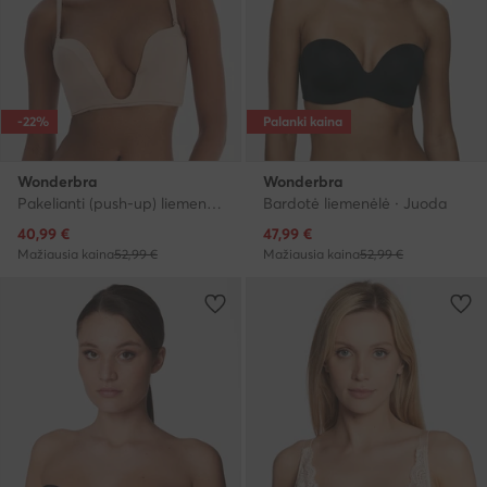
-22%
Palanki kaina
Wonderbra
Wonderbra
Pakelianti (push-up) liemenėlė · Smėlio
Bardotė liemenėlė · Juoda
Dabartinė kaina
Dabartinė kaina
40,99
€
47,99
€
Mažiausia kaina
52,99 €
Mažiausia kaina
52,99 €