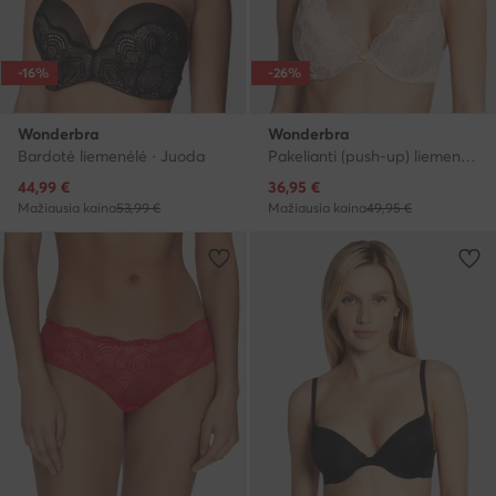
-16%
-26%
Wonderbra
Wonderbra
Bardotė liemenėlė · Juoda
Pakelianti (push-up) liemenėlė · Smėlio
Dabartinė kaina
Dabartinė kaina
44,99
€
36,95
€
Mažiausia kaina
53,99 €
Mažiausia kaina
49,95 €