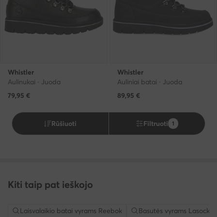
Whistler
Whistler
Aulinukai · Juoda
Auliniai batai · Juoda
79,95
€
89,95
€
Rūšiuoti
Filtruoti
1
Kiti taip pat ieškojo
Laisvalaikio batai vyrams Reebok
Basutės vyrams Lasocki