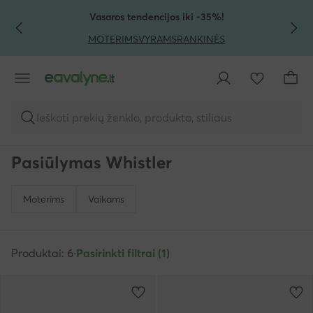
PEREITI PRIE PAGRINDINIO TURINIO
PEREITI Į PAIEŠKĄ
Vasaros tendencijos iki -35%!
MOTERIMS
VYRAMS
RANKINĖS
Ieškoti prekių ženklo, produkto, stiliaus
Pasiūlymas Whistler
Moterims
Vaikams
Produktai: 6
·
Pasirinkti filtrai (1)