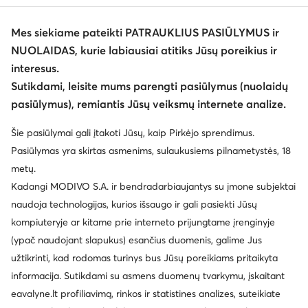
Mes siekiame pateikti PATRAUKLIUS PASIŪLYMUS ir
NUOLAIDAS, kurie labiausiai atitiks Jūsų poreikius ir
interesus.
Keisti šalį: Lietuva (LT)
Sutikdami, leisite mums parengti pasiūlymus (nuolaidų
pasiūlymus), remiantis Jūsų veiksmų internete analize.
© eavalyne.lt 2026
Šie pasiūlymai gali įtakoti Jūsų, kaip Pirkėjo sprendimus.
Taisyklės
Pakeisti nustatymus
Privatumo politika
Pasiūlymas yra skirtas asmenims, sulaukusiems pilnametystės, 18
Duomenų apsauga
metų.
Kadangi MODIVO S.A. ir bendradarbiaujantys su įmone subjektai
naudoja technologijas, kurios išsaugo ir gali pasiekti Jūsų
kompiuteryje ar kitame prie interneto prijungtame įrenginyje
(ypač naudojant slapukus) esančius duomenis, galime Jus
užtikrinti, kad rodomas turinys bus Jūsų poreikiams pritaikyta
informacija. Sutikdami su asmens duomenų tvarkymu, įskaitant
eavalyne.lt profiliavimą, rinkos ir statistines analizes, suteikiate