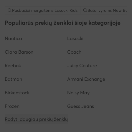
Pusbačiai mergaitėms Lasocki Kids
Batai vyrams New Bala
Populiarūs prekių ženklai šioje kategorijoje
Nautica
Lasocki
Clara Barson
Coach
Reebok
Juicy Couture
Batman
Armani Exchange
Birkenstock
Noisy May
Frozen
Guess Jeans
Rodyti daugiau prekių ženklų