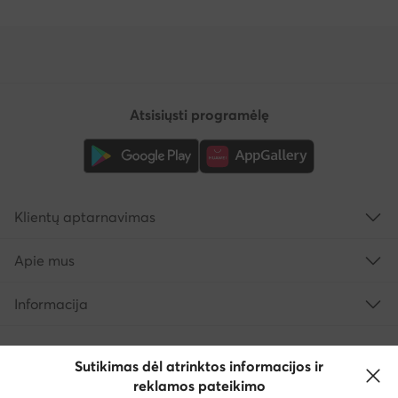
Atsisiųsti programėlę
Klientų aptarnavimas
Apie mus
Informacija
Sutikimas dėl atrinktos informacijos ir
reklamos pateikimo