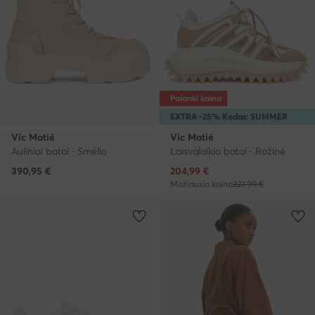
Palanki kaina
EXTRA -25% Kodas: SUMMER
Vic Matié
Vic Matié
Auliniai batai · Smėlio
Laisvalaikio batai · Rožinė
Dabartinė kaina
390,95
€
204,99
€
Mažiausia kaina
227,99 €