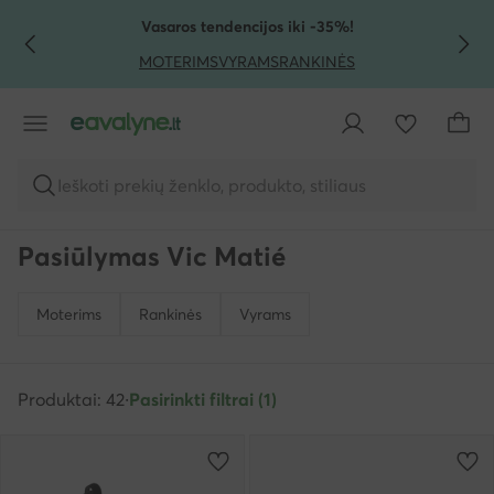
PEREITI PRIE PAGRINDINIO TURINIO
PEREITI Į PAIEŠKĄ
Vasaros tendencijos iki -35%!
MOTERIMS
VYRAMS
RANKINĖS
Ieškoti prekių ženklo, produkto, stiliaus
Pasiūlymas Vic Matié
Moterims
Rankinės
Vyrams
Produktai: 42
·
Pasirinkti filtrai (1)