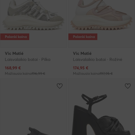
Palanki kaina
Palanki kaina
Vic Matié
Vic Matié
Laisvalaikio batai · Pilka
Laisvalaikio batai · Rožinė
Dabartinė kaina
Dabartinė kaina
168,99
€
174,95
€
Mažiausia kaina
196,99 €
Mažiausia kaina
197,95 €