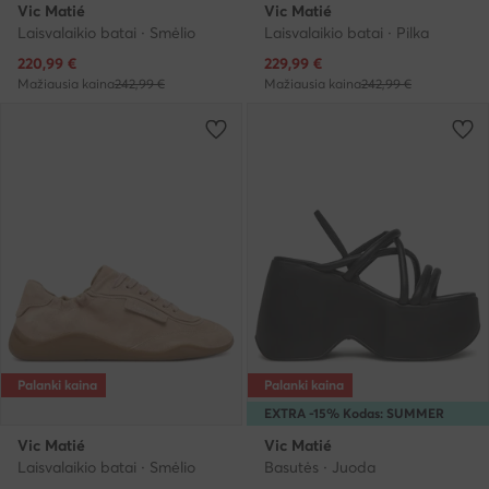
Vic Matié
Vic Matié
Laisvalaikio batai · Smėlio
Laisvalaikio batai · Pilka
Dabartinė kaina
Dabartinė kaina
220,99
€
229,99
€
Mažiausia kaina
242,99 €
Mažiausia kaina
242,99 €
Palanki kaina
Palanki kaina
EXTRA -15% Kodas: SUMMER
Vic Matié
Vic Matié
Laisvalaikio batai · Smėlio
Basutės · Juoda