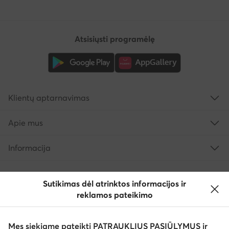
Atsisiųsti programėlę
Klientų aptarnavimas
Apie mus
Informacija
Sutikimas dėl atrinktos informacijos ir
reklamos pateikimo
Mes siekiame pateikti PATRAUKLIUS PASIŪLYMUS ir