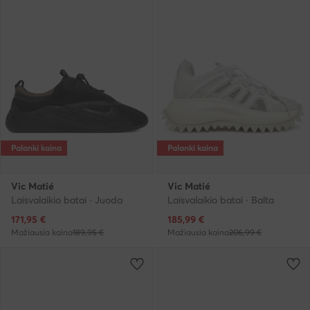
Palanki kaina
Palanki kaina
Vic Matié
Vic Matié
Laisvalaikio batai · Juoda
Laisvalaikio batai · Balta
Dabartinė kaina
Dabartinė kaina
171,95
€
185,99
€
Mažiausia kaina
189,95 €
Mažiausia kaina
206,99 €