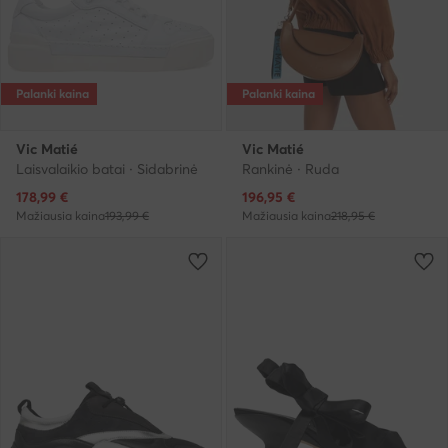
Palanki kaina
Palanki kaina
Vic Matié
Vic Matié
Laisvalaikio batai · Sidabrinė
Rankinė · Ruda
Dabartinė kaina
Dabartinė kaina
178,99
€
196,95
€
Mažiausia kaina
193,99 €
Mažiausia kaina
218,95 €