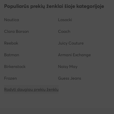
Populiarūs prekių ženklai šioje kategorijoje
Nautica
Lasocki
Clara Barson
Coach
Reebok
Juicy Couture
Batman
Armani Exchange
Birkenstock
Noisy May
Frozen
Guess Jeans
Rodyti daugiau prekių ženklų