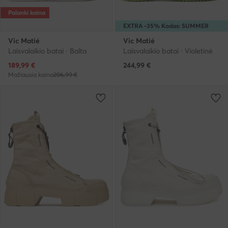
Palanki kaina
EXTRA -35% Kodas: SUMMER
Vic Matié
Vic Matié
Laisvalaikio batai · Balta
Laisvalaikio batai · Violetinė
Dabartinė kaina
189,99
€
244,99
€
Mažiausia kaina
206,99 €