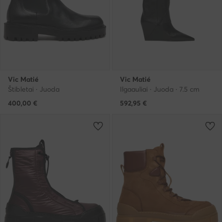
Vic Matié
Vic Matié
Štibletai · Juoda
Ilgaauliai · Juoda · 7.5 cm
400,00
€
592,95
€