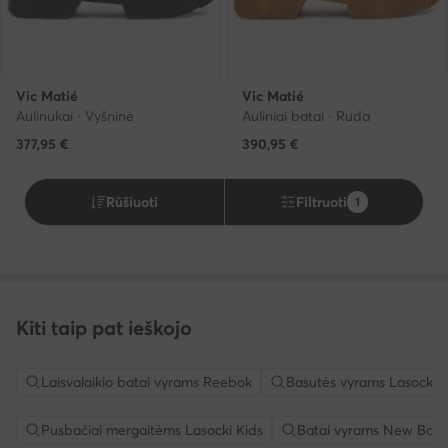
Vic Matié
Vic Matié
Aulinukai · Vyšninė
Auliniai batai · Ruda
377,95
€
390,95
€
Rūšiuoti
Filtruoti
1
Kiti taip pat ieškojo
Laisvalaikio batai vyrams Reebok
Basutės vyrams Lasocki
Pusbačiai mergaitėms Lasocki Kids
Batai vyrams New Bala