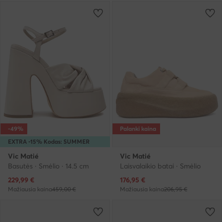
-49%
Palanki kaina
EXTRA -15% Kodas: SUMMER
Vic Matié
Vic Matié
Basutės · Smėlio · 14.5 cm
Laisvalaikio batai · Smėlio
Dabartinė kaina
Dabartinė kaina
229,99
€
176,95
€
Mažiausia kaina
459,00 €
Mažiausia kaina
206,95 €