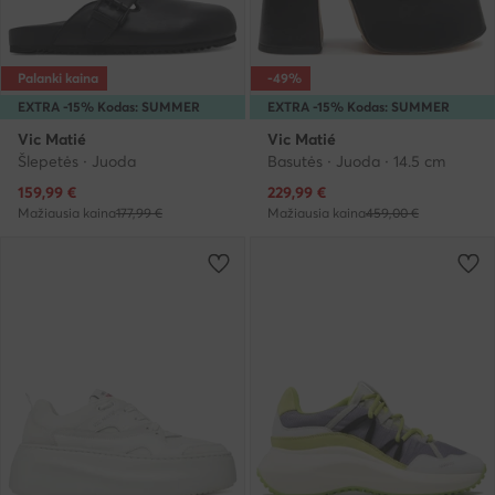
Palanki kaina
-49%
EXTRA -15% Kodas: SUMMER
EXTRA -15% Kodas: SUMMER
Vic Matié
Vic Matié
Šlepetės · Juoda
Basutės · Juoda · 14.5 cm
Dabartinė kaina
Dabartinė kaina
159,99
€
229,99
€
Mažiausia kaina
177,99 €
Mažiausia kaina
459,00 €