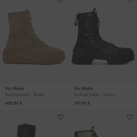
Vic Matié
Vic Matié
Auliniai batai · Ruda
Auliniai batai · Juoda
400,95
€
377,95
€