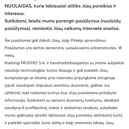
NUOLAIDAS, kurie labiausiai atitiks Jūsų poreikius ir
interesus.
Keisti šalį: Lietuva (LT)
Sutikdami, leisite mums parengti pasiūlymus (nuolaidų
pasiūlymus), remiantis Jūsų veiksmų internete analize.
© eavalyne.lt 2026
Šie pasiūlymai gali įtakoti Jūsų, kaip Pirkėjo sprendimus.
Taisyklės
Pakeisti nustatymus
Privatumo politika
Pasiūlymas yra skirtas asmenims, sulaukusiems pilnametystės, 18
Duomenų apsauga
metų.
Kadangi MODIVO S.A. ir bendradarbiaujantys su įmone subjektai
naudoja technologijas, kurios išsaugo ir gali pasiekti Jūsų
kompiuteryje ar kitame prie interneto prijungtame įrenginyje
(ypač naudojant slapukus) esančius duomenis, galime Jus
užtikrinti, kad rodomas turinys bus Jūsų poreikiams pritaikyta
informacija. Sutikdami su asmens duomenų tvarkymu, įskaitant
eavalyne.lt profiliavimą, rinkos ir statistines analizes, suteikiate
mums galimybę atrinkti labiausiai Jūsų poreikius atitinkantį turinį
ir pateikti specialiai Jums skirtą ir kaip įmanoma labiau Jūsų