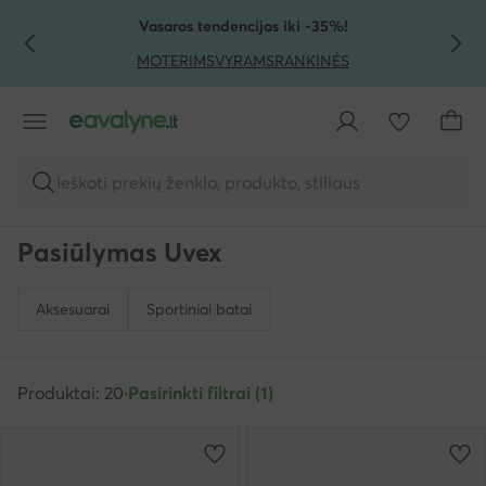
PEREITI PRIE PAGRINDINIO TURINIO
PEREITI Į PAIEŠKĄ
Vasaros tendencijos iki -35%!
MOTERIMS
VYRAMS
RANKINĖS
Ieškoti prekių ženklo, produkto, stiliaus
Pasiūlymas Uvex
Aksesuarai
Sportiniai batai
Produktai: 20
·
Pasirinkti filtrai (1)