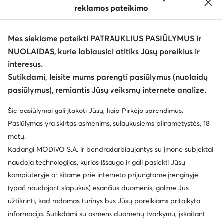
reklamos pateikimo
Mes siekiame pateikti PATRAUKLIUS PASIŪLYMUS ir
NUOLAIDAS, kurie labiausiai atitiks Jūsų poreikius ir
interesus.
Keisti šalį: Lietuva (LT)
Sutikdami, leisite mums parengti pasiūlymus (nuolaidų
pasiūlymus), remiantis Jūsų veiksmų internete analize.
© eavalyne.lt 2026
Šie pasiūlymai gali įtakoti Jūsų, kaip Pirkėjo sprendimus.
Taisyklės
Pakeisti nustatymus
Privatumo politika
Pasiūlymas yra skirtas asmenims, sulaukusiems pilnametystės, 18
Duomenų apsauga
metų.
Kadangi MODIVO S.A. ir bendradarbiaujantys su įmone subjektai
naudoja technologijas, kurios išsaugo ir gali pasiekti Jūsų
kompiuteryje ar kitame prie interneto prijungtame įrenginyje
(ypač naudojant slapukus) esančius duomenis, galime Jus
užtikrinti, kad rodomas turinys bus Jūsų poreikiams pritaikyta
informacija. Sutikdami su asmens duomenų tvarkymu, įskaitant