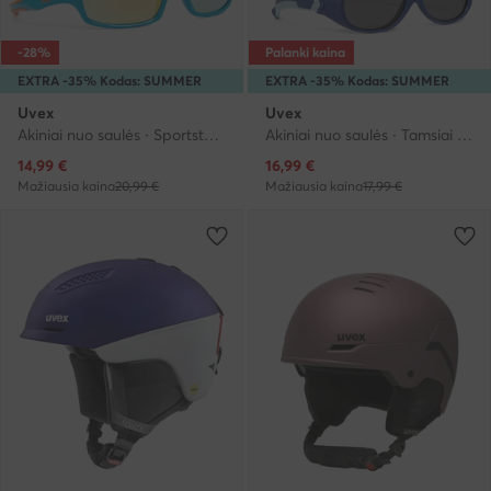
-28%
Palanki kaina
EXTRA -35% Kodas: SUMMER
EXTRA -35% Kodas: SUMMER
Uvex
Uvex
Akiniai nuo saulės · Sportstyle 507 S5338664316 · Mėlyna
Akiniai nuo saulės · Tamsiai mėlyna
Dabartinė kaina
Dabartinė kaina
14,99
€
16,99
€
Mažiausia kaina
20,99 €
Mažiausia kaina
17,99 €