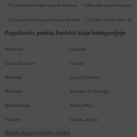
Laisvalaikio batai vyrams Reebok
Basutės vyrams Lasocki
Pusbačiai mergaitėms Lasocki Kids
Batai vyrams New Bala
Populiarūs prekių ženklai šioje kategorijoje
Nautica
Lasocki
Clara Barson
Coach
Reebok
Juicy Couture
Batman
Armani Exchange
Birkenstock
Noisy May
Frozen
Guess Jeans
Rodyti daugiau prekių ženklų