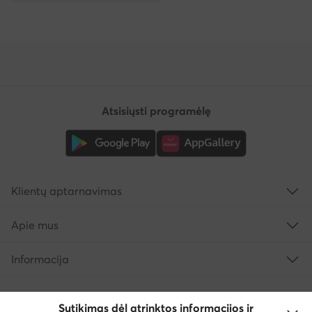
Atsisiųsti programėlę
Klientų aptarnavimas
Apie mus
Informacija
Sutikimas dėl atrinktos informacijos ir