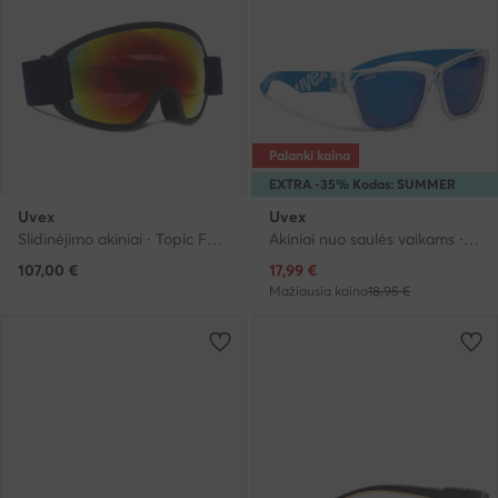
Palanki kaina
EXTRA -35% Kodas: SUMMER
Uvex
Uvex
Slidinėjimo akiniai · Topic FM Shperic S5505704060 · Tamsiai mėlyna
Akiniai nuo saulės vaikams · Mėlyna
Dabartinė kaina
107,00
€
17,99
€
Mažiausia kaina
18,95 €