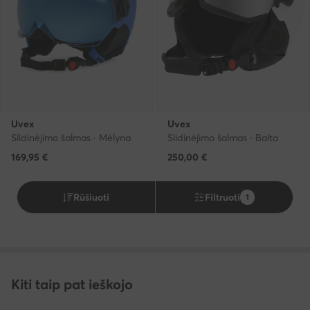
Uvex
Uvex
Slidinėjimo šalmas · Mėlyna
Slidinėjimo šalmas · Balta
169,95
€
250,00
€
Rūšiuoti
Filtruoti
1
Kiti taip pat ieškojo