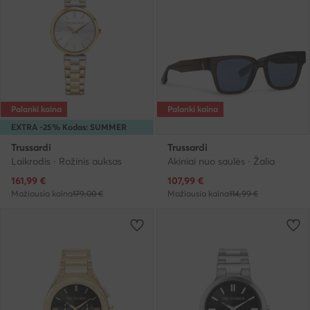
Palanki kaina
Palanki kaina
EXTRA -25% Kodas: SUMMER
Trussardi
Trussardi
Laikrodis · Rožinis auksas
Akiniai nuo saulės · Žalia
Dabartinė kaina
Dabartinė kaina
161,99
€
107,99
€
Mažiausia kaina
179,00 €
Mažiausia kaina
114,99 €