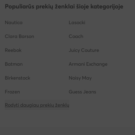
Populiarūs prekių ženklai šioje kategorijoje
Nautica
Lasocki
Clara Barson
Coach
Reebok
Juicy Couture
Batman
Armani Exchange
Birkenstock
Noisy May
Frozen
Guess Jeans
Rodyti daugiau prekių ženklų