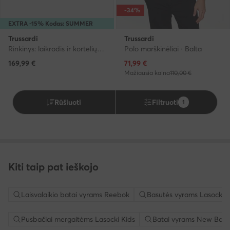
-34%
EXTRA -15% Kodas: SUMMER
Trussardi
Trussardi
Rinkinys: laikrodis ir kortelių dėklas · Juoda
Polo marškinėliai · Balta
Dabartinė kaina
169,99
€
71,99
€
Mažiausia kaina
110,00 €
Rūšiuoti
Filtruoti
1
Kiti taip pat ieškojo
Laisvalaikio batai vyrams Reebok
Basutės vyrams Lasocki
Pusbačiai mergaitėms Lasocki Kids
Batai vyrams New Bala