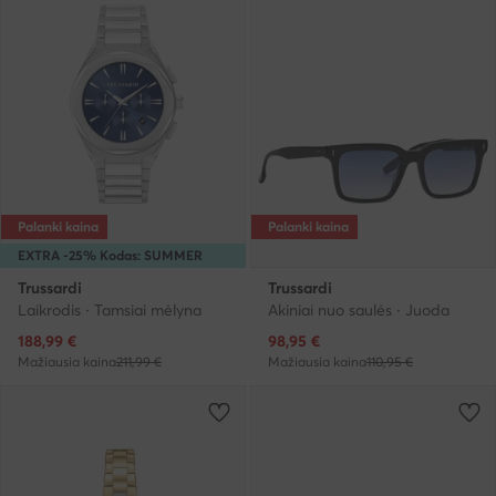
Palanki kaina
Palanki kaina
EXTRA -25% Kodas: SUMMER
Trussardi
Trussardi
Laikrodis · Tamsiai mėlyna
Akiniai nuo saulės · Juoda
Dabartinė kaina
Dabartinė kaina
188,99
€
98,95
€
Mažiausia kaina
211,99 €
Mažiausia kaina
110,95 €