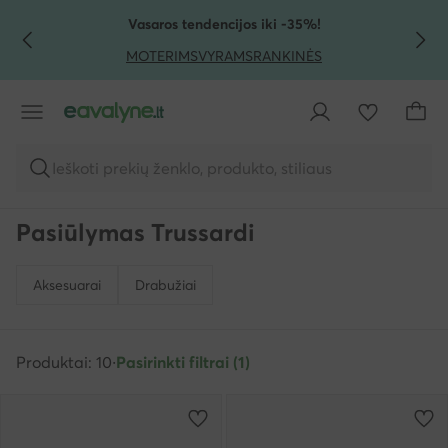
PEREITI PRIE PAGRINDINIO TURINIO
PEREITI Į PAIEŠKĄ
Vasaros tendencijos iki -35%!
MOTERIMS
VYRAMS
RANKINĖS
Ieškoti prekių ženklo, produkto, stiliaus
Pasiūlymas Trussardi
Aksesuarai
Drabužiai
Produktai: 10
·
Pasirinkti filtrai (1)