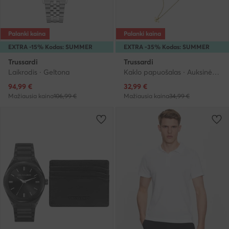
Palanki kaina
Palanki kaina
EXTRA -15% Kodas: SUMMER
EXTRA -35% Kodas: SUMMER
Trussardi
Trussardi
Laikrodis · Geltona
Kaklo papuošalas · Auksinė · Metalas
Dabartinė kaina
Dabartinė kaina
94,99
€
32,99
€
Mažiausia kaina
106,99 €
Mažiausia kaina
34,99 €