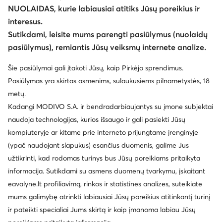
NUOLAIDAS, kurie labiausiai atitiks Jūsų poreikius ir
interesus.
Keisti šalį: Lietuva (LT)
Sutikdami, leisite mums parengti pasiūlymus (nuolaidų
pasiūlymus), remiantis Jūsų veiksmų internete analize.
© eavalyne.lt 2026
Šie pasiūlymai gali įtakoti Jūsų, kaip Pirkėjo sprendimus.
Taisyklės
Pakeisti nustatymus
Privatumo politika
Pasiūlymas yra skirtas asmenims, sulaukusiems pilnametystės, 18
Duomenų apsauga
metų.
Kadangi MODIVO S.A. ir bendradarbiaujantys su įmone subjektai
naudoja technologijas, kurios išsaugo ir gali pasiekti Jūsų
kompiuteryje ar kitame prie interneto prijungtame įrenginyje
(ypač naudojant slapukus) esančius duomenis, galime Jus
užtikrinti, kad rodomas turinys bus Jūsų poreikiams pritaikyta
informacija. Sutikdami su asmens duomenų tvarkymu, įskaitant
eavalyne.lt profiliavimą, rinkos ir statistines analizes, suteikiate
mums galimybę atrinkti labiausiai Jūsų poreikius atitinkantį turinį
ir pateikti specialiai Jums skirtą ir kaip įmanoma labiau Jūsų