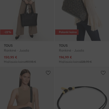
-23%
Palanki kaina
TOUS
TOUS
Rankinė · Juoda
Rankinė · Juoda
Dabartinė kaina
Dabartinė kaina
150,95
€
196,99
€
Mažiausia kaina
197,95 €
Mažiausia kaina
228,99 €