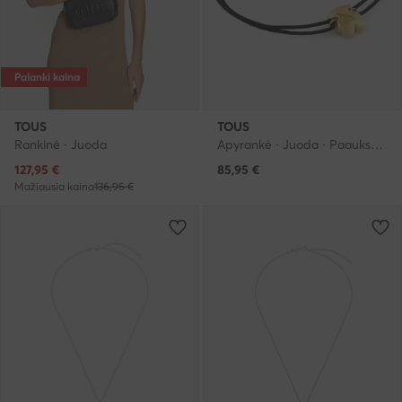
Palanki kaina
TOUS
TOUS
Rankinė · Juoda
Apyrankė · Juoda · Paauksuotas sidabras, Tekstilė
Dabartinė kaina
127,95
€
85,95
€
Mažiausia kaina
136,95 €