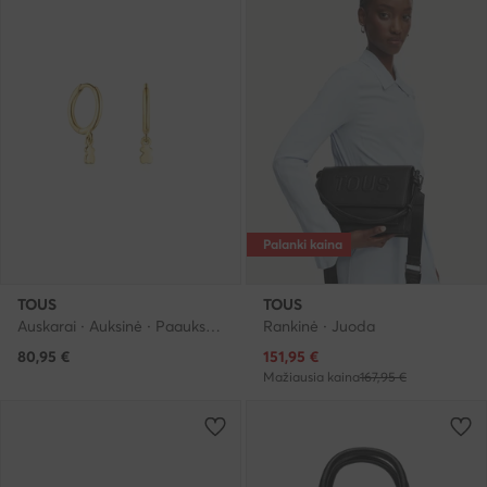
Palanki kaina
TOUS
TOUS
Auskarai · Auksinė · Paauksuotas sidabras
Rankinė · Juoda
Dabartinė kaina
80,95
€
151,95
€
Mažiausia kaina
167,95 €