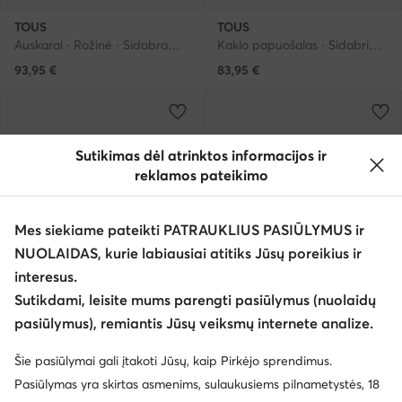
TOUS
TOUS
Auskarai · Rožinė · Sidabras 925
Kaklo papuošalas · Sidabrinė · Sidabras 925
93,95
€
83,95
€
Sutikimas dėl atrinktos informacijos ir
reklamos pateikimo
Mes siekiame pateikti PATRAUKLIUS PASIŪLYMUS ir
NUOLAIDAS, kurie labiausiai atitiks Jūsų poreikius ir
interesus.
Sutikdami, leisite mums parengti pasiūlymus (nuolaidų
pasiūlymus), remiantis Jūsų veiksmų internete analize.
Šie pasiūlymai gali įtakoti Jūsų, kaip Pirkėjo sprendimus.
TOUS
TOUS
Pasiūlymas yra skirtas asmenims, sulaukusiems pilnametystės, 18
Auskarai · Juoda · Sidabras 925
Auskarai · Tamsiai mėlyna · Sidabras 925