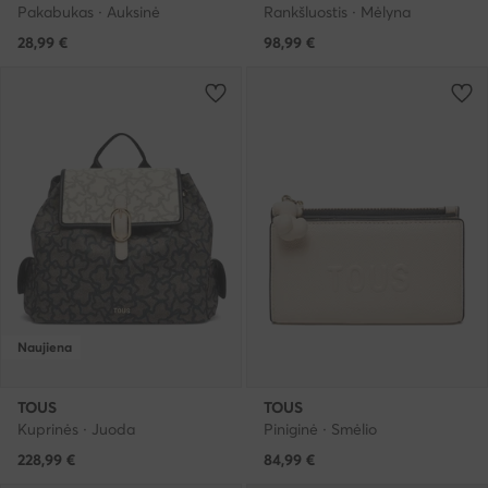
Pakabukas · Auksinė
Rankšluostis · Mėlyna
28,99
€
98,99
€
Naujiena
TOUS
TOUS
Kuprinės · Juoda
Piniginė · Smėlio
228,99
€
84,99
€