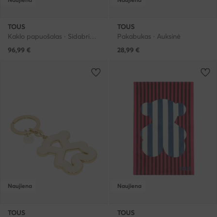
TOUS
TOUS
Kaklo papuošalas · Sidabrinė · Metalas
Pakabukas · Auksinė
96,99
€
28,99
€
Naujiena
Naujiena
TOUS
TOUS