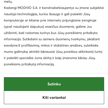
metų.
83,95
€
93,95
€
Kadangi MODIVO S.A. ir bendradarbiaujantys su įmone subjektai
naudoja technologijas, kurios išsaugo ir gali pasiekti Jūsų
kompiuteryje ar kitame prie interneto prijungtame įrenginyje
(ypač naudojant slapukus) esančius duomenis, galime Jus
užtikrinti, kad rodomas turinys bus Jūsų poreikiams pritaikyta
informacija. Sutikdami su asmens duomenų tvarkymu, įskaitant
eavalyne.lt profiliavimą, rinkos ir statistines analizes, suteikiate
mums galimybę atrinkti labiausiai Jūsų poreikius atitinkantį turinį
ir pateikti specialiai Jums skirtą ir kaip įmanoma labiau Jūsų
poreikiams pritaikytą informaciją.
Sutinku
TOUS
TOUS
Pakabukas · Juoda · Paauksuotas sidabras, Auksas
Auskarai · Sidabrinė · Sidabras
104,95
€
87,95
€
Kiti variantai
Rūšiuoti
Filtruoti
1