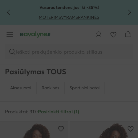
PEREITI PRIE PAGRINDINIO TURINIO
PEREITI Į PAIEŠKĄ
Vasaros tendencijos iki -35%!
MOTERIMS
VYRAMS
RANKINĖS
Ieškoti prekių ženklo, produkto, stiliaus
Pasiūlymas TOUS
Aksesuarai
Rankinės
Sportiniai batai
Produktai: 317
·
Pasirinkti filtrai (1)