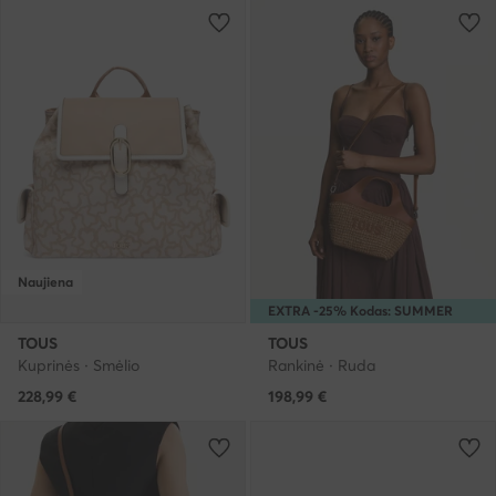
Naujiena
EXTRA -25% Kodas: SUMMER
TOUS
TOUS
Kuprinės · Smėlio
Rankinė · Ruda
228,99
€
198,99
€