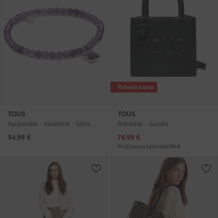
Palanki kaina
TOUS
TOUS
Apyrankė · Violetinė · Sidabras 925
Rankinė · Juoda
Dabartinė kaina
94,99
€
78,99
€
Mažiausia kaina
82,99 €