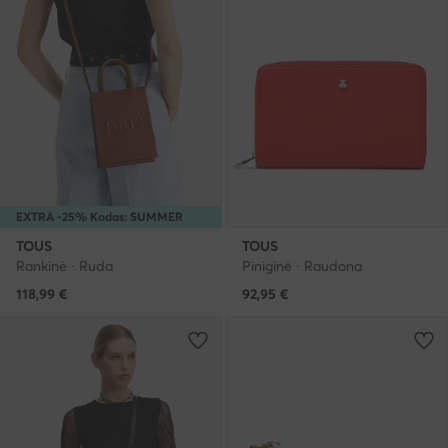
EXTRA -25% Kodas: SUMMER
TOUS
TOUS
Rankinė · Ruda
Piniginė · Raudona
118,99
€
92,95
€