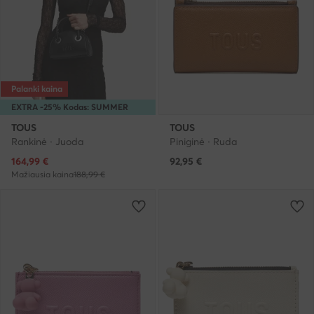
Palanki kaina
EXTRA -25% Kodas: SUMMER
TOUS
TOUS
Rankinė · Juoda
Piniginė · Ruda
Dabartinė kaina
164,99
€
92,95
€
Mažiausia kaina
188,99 €