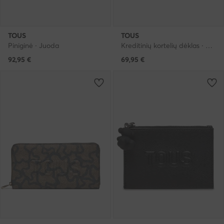
TOUS
TOUS
Piniginė · Juoda
Kreditinių kortelių dėklas · Ruda
92,95
€
69,95
€