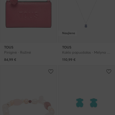
Naujiena
TOUS
TOUS
Piniginė · Rožinė
Kaklo papuošalas · Mėlyna · Metalas
84,99
€
110,99
€