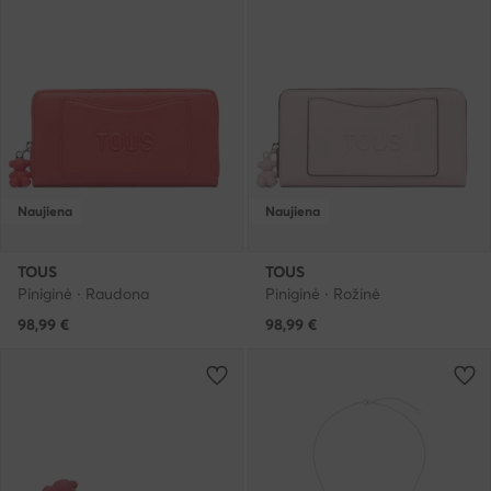
Naujiena
Naujiena
TOUS
TOUS
Piniginė · Raudona
Piniginė · Rožinė
98,99
€
98,99
€