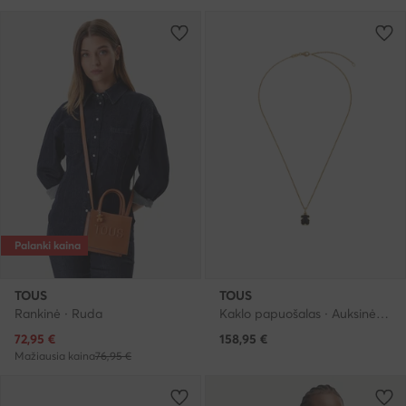
Palanki kaina
TOUS
TOUS
Rankinė · Ruda
Kaklo papuošalas · Auksinė · Paauksuotas sidabras
Dabartinė kaina
72,95
€
158,95
€
Mažiausia kaina
76,95 €