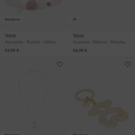
Naujiena
AI
TOUS
TOUS
Apyrankė · Rožinė · Ukštos kokybės sintetinė medžiaga
Auskarai · Mėlyna · Metalas
54,99
€
54,99
€
Naujiena
Naujiena