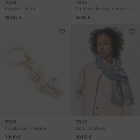
TOUS
TOUS
Piniginė · Ruda
Kreditinių kortelių dėklas · Juoda
189,95
€
58,95
€
TOUS
TOUS
Pakabukas · Auksinė
Šalis · Spalvota
30,00
€
90,00
€