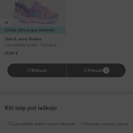
AI
EXTRA -25% Kodas: SUMMER
Tom & Jerry Gokko
Laisvalaikio batai · Tomas ir Džeris · Violetinė
21,99
€
Rūšiuoti
Filtruoti
1
Kiti taip pat ieškojo
Laisvalaikio batai vyrams Reebok
Basutės vyrams Lasocki