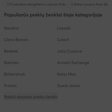
Pusbačiai mergaitėms Lasocki Kids
Batai vyrams New Bala
Populiarūs prekių ženklai šioje kategorijoje
Nautica
Lasocki
Clara Barson
Coach
Reebok
Juicy Couture
Batman
Armani Exchange
Birkenstock
Noisy May
Frozen
Guess Jeans
Rodyti daugiau prekių ženklų