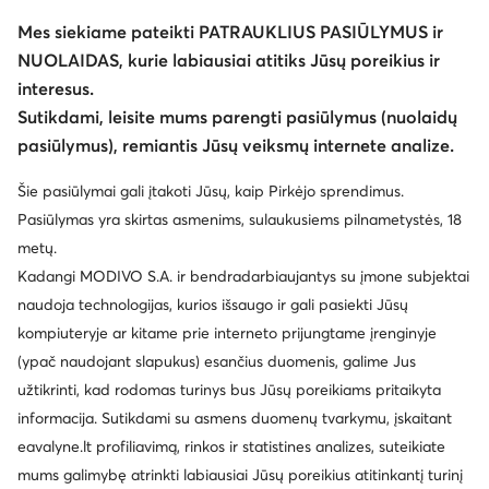
Mes siekiame pateikti PATRAUKLIUS PASIŪLYMUS ir
NUOLAIDAS, kurie labiausiai atitiks Jūsų poreikius ir
interesus.
Keisti šalį: Lietuva (LT)
Sutikdami, leisite mums parengti pasiūlymus (nuolaidų
pasiūlymus), remiantis Jūsų veiksmų internete analize.
© eavalyne.lt 2026
Šie pasiūlymai gali įtakoti Jūsų, kaip Pirkėjo sprendimus.
Taisyklės
Pakeisti nustatymus
Privatumo politika
Pasiūlymas yra skirtas asmenims, sulaukusiems pilnametystės, 18
Duomenų apsauga
metų.
Kadangi MODIVO S.A. ir bendradarbiaujantys su įmone subjektai
naudoja technologijas, kurios išsaugo ir gali pasiekti Jūsų
kompiuteryje ar kitame prie interneto prijungtame įrenginyje
(ypač naudojant slapukus) esančius duomenis, galime Jus
užtikrinti, kad rodomas turinys bus Jūsų poreikiams pritaikyta
informacija. Sutikdami su asmens duomenų tvarkymu, įskaitant
eavalyne.lt profiliavimą, rinkos ir statistines analizes, suteikiate
mums galimybę atrinkti labiausiai Jūsų poreikius atitinkantį turinį