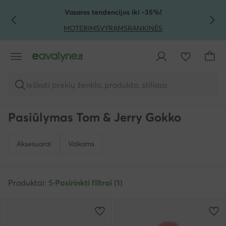
PEREITI PRIE PAGRINDINIO TURINIO
PEREITI Į PAIEŠKĄ
Vasaros tendencijos iki -35%!
MOTERIMS
VYRAMS
RANKINĖS
Ieškoti prekių ženklo, produkto, stiliaus
Pasiūlymas Tom & Jerry Gokko
Aksesuarai
Vaikams
Produktai: 5
·
Pasirinkti filtrai (1)