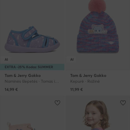
AI
AI
EXTRA -25% Kodas: SUMMER
Tom & Jerry Gokko
Tom & Jerry Gokko
Naminės šlepetės · Tomas ir Džeris · Violetinė
Kepurė · Rožinė
14,99
€
11,99
€