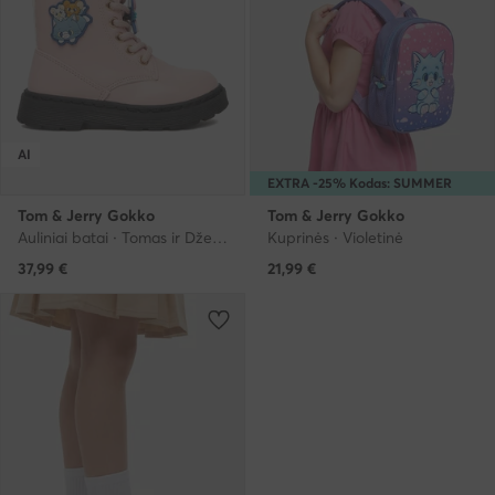
AI
EXTRA -25% Kodas: SUMMER
Tom & Jerry Gokko
Tom & Jerry Gokko
Auliniai batai · Tomas ir Džeris · Rožinė
Kuprinės · Violetinė
37,99
€
21,99
€