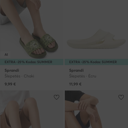
AI
EXTRA -25% Kodas: SUMMER
EXTRA -25% Kodas: SUMMER
Sprandi
Sprandi
Šlepetės · Chaki
Šlepetės · Écru
9,99
€
11,99
€