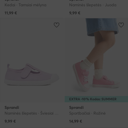
Kedai · Tamsiai mėlyna
Naminės šlepetės · Juoda
11,99
€
9,99
€
EXTRA -10% Kodas: SUMMER
Sprandi
Sprandi
Naminės šlepetės · Šviesiai violetinė
Sportbačiai · Rožinė
9,99
€
14,99
€