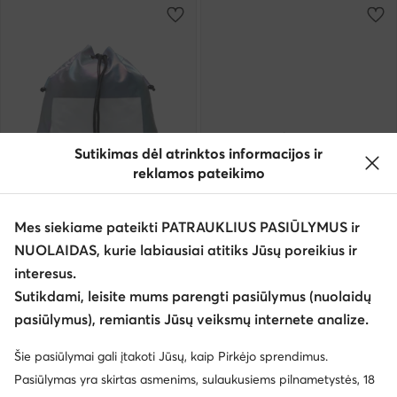
Sutikimas dėl atrinktos informacijos ir
reklamos pateikimo
-50%
Naujiena
Mes siekiame pateikti PATRAUKLIUS PASIŪLYMUS ir
EXTRA -25% Kodas: SUMMER
EXTRA -15% Kodas: SUMMER
NUOLAIDAS, kurie labiausiai atitiks Jūsų poreikius ir
Sprandi
Sprandi
interesus.
Maišo tipo kuprinė · Sidabrinė
Laisvalaikio batai · Tamsiai mėlyna
Sutikdami, leisite mums parengti pasiūlymus (nuolaidų
Dabartinė kaina
13,99
€
24,99
€
pasiūlymus), remiantis Jūsų veiksmų internete analize.
Mažiausia kaina
27,99 €
Šie pasiūlymai gali įtakoti Jūsų, kaip Pirkėjo sprendimus.
Pasiūlymas yra skirtas asmenims, sulaukusiems pilnametystės, 18