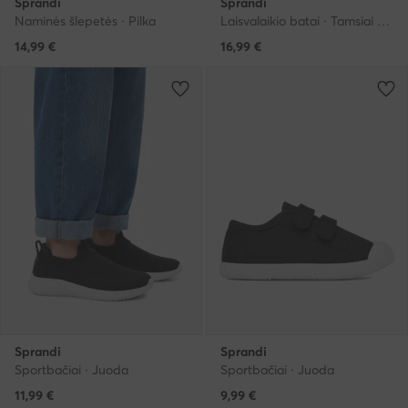
Sprandi
Sprandi
Naminės šlepetės · Pilka
Laisvalaikio batai · Tamsiai mėlyna
14,99
€
16,99
€
Sprandi
Sprandi
Sportbačiai · Juoda
Sportbačiai · Juoda
11,99
€
9,99
€