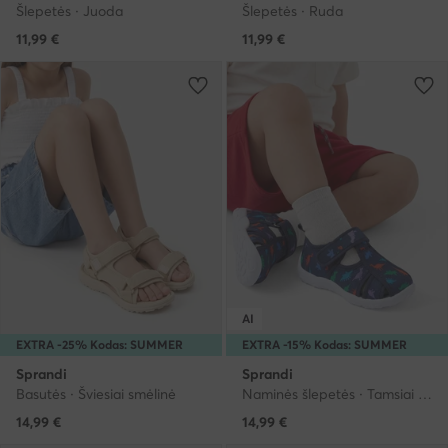
Šlepetės · Juoda
Šlepetės · Ruda
11,99
€
11,99
€
AI
EXTRA -25% Kodas: SUMMER
EXTRA -15% Kodas: SUMMER
Sprandi
Sprandi
Basutės · Šviesiai smėlinė
Naminės šlepetės · Tamsiai mėlyna
14,99
€
14,99
€