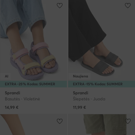
AI
Naujiena
EXTRA -25% Kodas: SUMMER
EXTRA -15% Kodas: SUMMER
Sprandi
Sprandi
Basutės · Violetinė
Šlepetės · Juoda
14,99
€
11,99
€