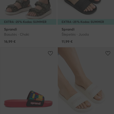
EXTRA -25% Kodas: SUMMER
EXTRA -25% Kodas: SUMMER
Sprandi
Sprandi
Basutės · Chaki
Šlepetės · Juoda
16,99
€
11,99
€