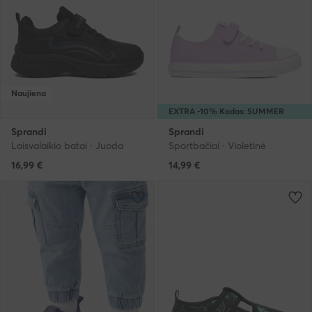
Naujiena
EXTRA -10% Kodas: SUMMER
Sprandi
Sprandi
Laisvalaikio batai · Juoda
Sportbačiai · Violetinė
16,99
€
14,99
€