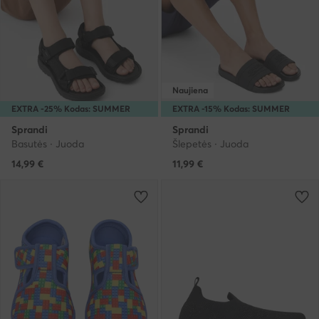
Naujiena
EXTRA -25% Kodas: SUMMER
EXTRA -15% Kodas: SUMMER
Sprandi
Sprandi
Basutės · Juoda
Šlepetės · Juoda
14,99
€
11,99
€