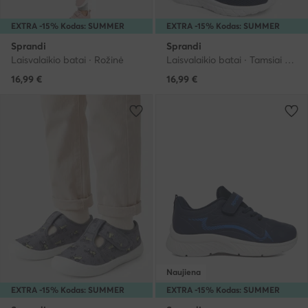
EXTRA -15% Kodas: SUMMER
EXTRA -15% Kodas: SUMMER
Sprandi
Sprandi
Laisvalaikio batai · Rožinė
Laisvalaikio batai · Tamsiai mėlyna
16,99
€
16,99
€
Naujiena
EXTRA -15% Kodas: SUMMER
EXTRA -15% Kodas: SUMMER