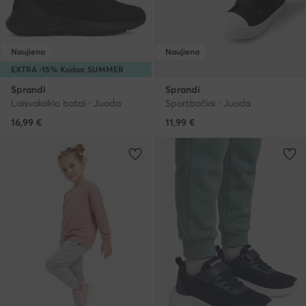
Naujiena
Naujiena
EXTRA -15% Kodas: SUMMER
Sprandi
Sprandi
Laisvalaikio batai · Juoda
Sportbačiai · Juoda
16,99
€
11,99
€