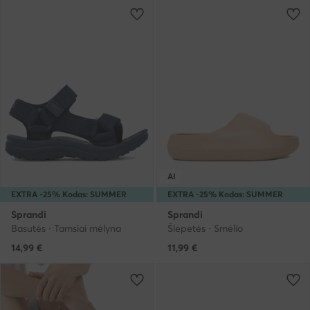
AI
EXTRA -25% Kodas: SUMMER
EXTRA -25% Kodas: SUMMER
Sprandi
Sprandi
Basutės · Tamsiai mėlyna
Šlepetės · Smėlio
14,99
€
11,99
€