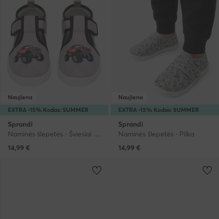
Naujiena
Naujiena
EXTRA -15% Kodas: SUMMER
EXTRA -15% Kodas: SUMMER
Sprandi
Sprandi
Naminės šlepetės · Šviesiai pilka
Naminės šlepetės · Pilka
14,99
€
14,99
€