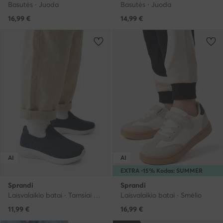
Basutės · Juoda
Basutės · Juoda
16,99
€
14,99
€
AI
AI
EXTRA -15% Kodas: SUMMER
Sprandi
Sprandi
Laisvalaikio batai · Tamsiai mėlyna
Laisvalaikio batai · Smėlio
11,99
€
16,99
€