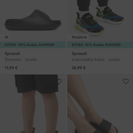
AI
Naujiena
EXTRA -25% Kodas: SUMMER
EXTRA -15% Kodas: SUMMER
Sprandi
Sprandi
Šlepetės · Juoda
Laisvalaikio batai · Juoda
11,99
€
26,99
€