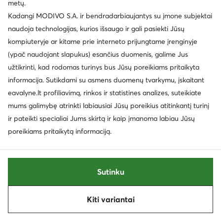
metų.
Kadangi MODIVO S.A. ir bendradarbiaujantys su įmone subjektai
naudoja technologijas, kurios išsaugo ir gali pasiekti Jūsų
kompiuteryje ar kitame prie interneto prijungtame įrenginyje
(ypač naudojant slapukus) esančius duomenis, galime Jus
užtikrinti, kad rodomas turinys bus Jūsų poreikiams pritaikyta
informacija. Sutikdami su asmens duomenų tvarkymu, įskaitant
eavalyne.lt profiliavimą, rinkos ir statistines analizes, suteikiate
Naujiena
Naujiena
mums galimybę atrinkti labiausiai Jūsų poreikius atitinkantį turinį
EXTRA -15% Kodas: SUMMER
EXTRA -15% Kodas: SUMMER
ir pateikti specialiai Jums skirtą ir kaip įmanoma labiau Jūsų
Sprandi
Sprandi
poreikiams pritaikytą informaciją.
Šlepetės · Juoda
Šlepetės · Smėlio
11,99
€
11,99
€
Sutinku
Rūšiuoti
Filtruoti
1
Kiti variantai
Kitas