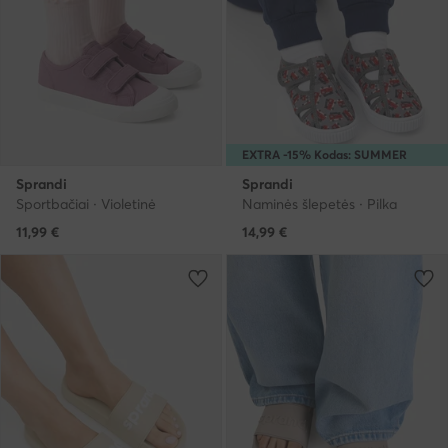
EXTRA -15% Kodas: SUMMER
Sprandi
Sprandi
Sportbačiai · Violetinė
Naminės šlepetės · Pilka
11,99
€
14,99
€