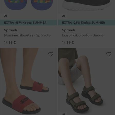
AI
AI
EXTRA -15% Kodas: SUMMER
EXTRA -25% Kodas: SUMMER
Sprandi
Sprandi
Naminės šlepetės · Spalvota
Laisvalaikio batai · Juoda
14,99
€
14,99
€
AI