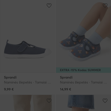
EXTRA -15% Kodas: SUMMER
Sprandi
Sprandi
Naminės šlepetės · Tamsiai mėlyna
Naminės šlepetės · Tamsiai mėlyna
9,99
€
14,99
€