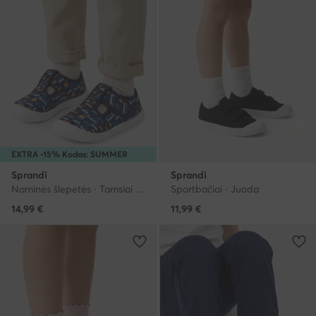
EXTRA -15% Kodas: SUMMER
Sprandi
Sprandi
Naminės šlepetės · Tamsiai mėlyna
Sportbačiai · Juoda
14,99
€
11,99
€