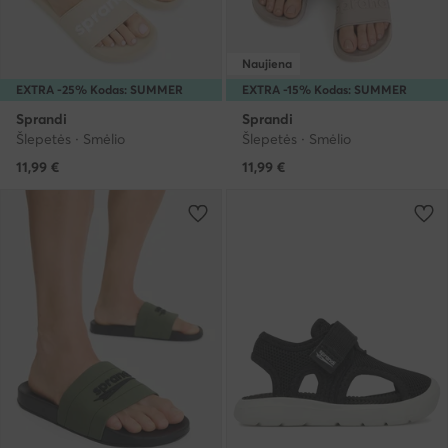
Naujiena
EXTRA -25% Kodas: SUMMER
EXTRA -15% Kodas: SUMMER
Sprandi
Sprandi
Šlepetės · Smėlio
Šlepetės · Smėlio
11,99
€
11,99
€