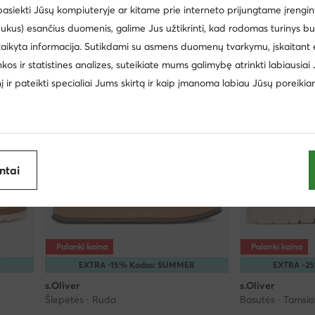
 pasiekti Jūsų kompiuteryje ar kitame prie interneto prijungtame įrengin
Mažiausia kaina
43,99 €
Mažiausia kaina
40,
ukus) esančius duomenis, galime Jus užtikrinti, kad rodomas turinys b
taikyta informacija. Sutikdami su asmens duomenų tvarkymu, įskaitant 
inkos ir statistines analizes, suteikiate mums galimybę atrinkti labiausiai
inį ir pateikti specialiai Jums skirtą ir kaip įmanoma labiau Jūsų poreikia
antai
Palanki kaina
Palanki kaina
R
EXTRA -15% Kodas: SUMMER
EXTRA -2
s.Oliver
s.Oliver
Šlepetės · Ruda
Basutės · Tamsia