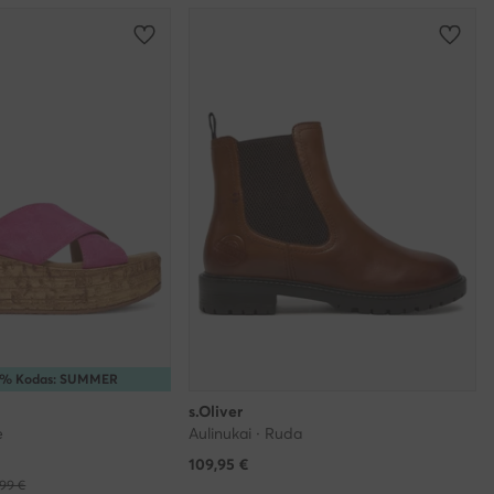
5% Kodas: SUMMER
s.Oliver
ė
Aulinukai · Ruda
109,95
€
99 €