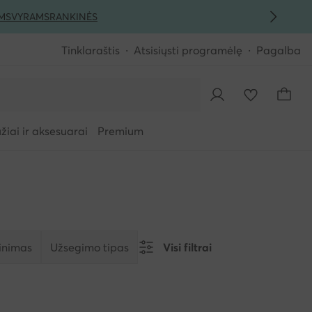
MS
VYRAMS
RANKINĖS
Tinklaraštis
Atsisiųsti programėlę
Pagalba
iai ir aksesuarai
Premium
tinimas
Užsegimo tipas
Visi filtrai