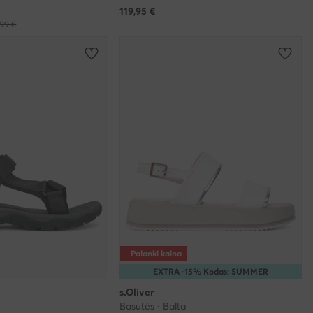
119,95
€
99 €
Palanki kaina
EXTRA -15% Kodas: SUMMER
s.Oliver
Basutės · Balta