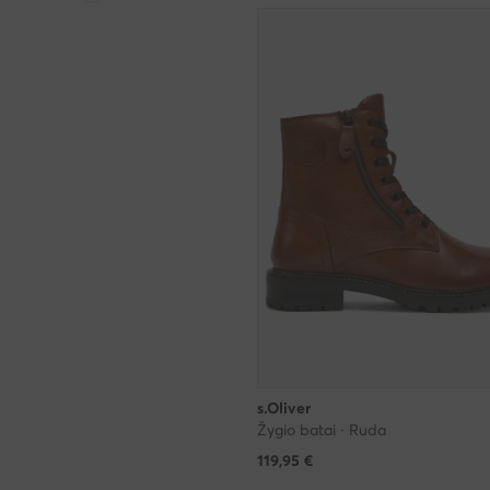
s.Oliver
Žygio batai · Ruda
119,95
€