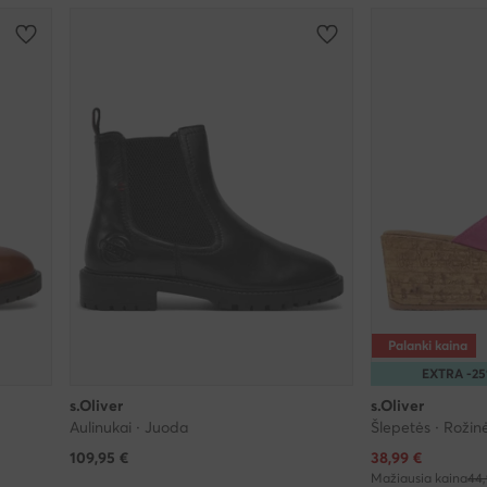
Palanki kaina
EXTRA -2
s.Oliver
s.Oliver
Aulinukai · Juoda
Šlepetės · Rožin
Dabartinė kaina
109,95
€
38,99
€
Mažiausia kaina
44,