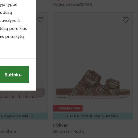
yje (ypač
99 €
Mažiausia kaina
33,99 €
us Jūsų
eavalyne.lt
 Jūsų poreikius
ms pritaikytą
Sutinku
Palanki kaina
5% Kodas: SUMMER
EXTRA -25% Kodas: SUMMER
s.Oliver
i mėlyna
Šlepetės · Ruda