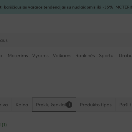
ti karščiausias vasaros tendencijas su nuolaidomis iki -35%
MOTERI
ai
Moterims
Vyrams
Vaikams
Rankinės
Sportui
Drabuž
alva
Kaina
Prekių ženklai
Produkto tipas
Pašil
1
 (1)