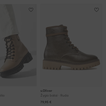
s.Oliver
ėlio
Žygio batai · Ruda
79,95
€