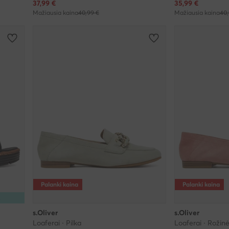
Dabartinė kaina
Dabartinė kaina
37,99
€
35,99
€
Mažiausia kaina
40,99 €
Mažiausia kaina
40,
Palanki kaina
Palanki kaina
R
s.Oliver
s.Oliver
Loaferai · Pilka
Loaferai · Rožin