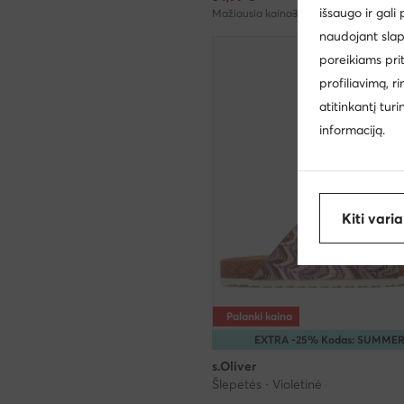
išsaugo ir gali
Mažiausia kaina
38,99 €
naudojant slap
poreikiams pri
profiliavimą, r
atitinkantį tur
informaciją.
Kiti vari
Palanki kaina
EXTRA -25% Kodas: SUMME
s.Oliver
Šlepetės · Violetinė