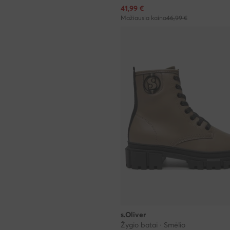
Dabartinė kaina
41,99
€
Mažiausia kaina
46,99 €
s.Oliver
Žygio batai · Smėlio