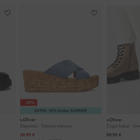
-20%
EXTRA -25% Kodas: SUMMER
s.Oliver
s.Oliver
Šlepetės · Tamsiai mėlyna
Žygio batai · Sm
Dabartinė kaina
38,99
€
89,95
€