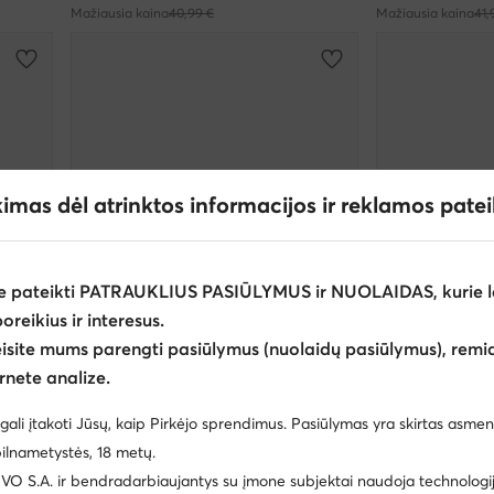
Mažiausia kaina
40,99 €
Mažiausia kaina
41,
kimas dėl atrinktos informacijos ir reklamos pate
e pateikti PATRAUKLIUS PASIŪLYMUS ir NUOLAIDAS, kurie l
poreikius ir interesus.
eisite mums parengti pasiūlymus (nuolaidų pasiūlymus), remia
rnete analize.
Palanki kaina
Palanki kaina
EXTRA -15% Kodas: SUMMER
EXTRA -1
gali įtakoti Jūsų, kaip Pirkėjo sprendimus. Pasiūlymas yra skirtas asmen
s.Oliver
s.Oliver
ilnametystės, 18 metų.
Basutės · Juoda
Šlepetės · Rožin
 S.A. ir bendradarbiaujantys su įmone subjektai naudoja technologija
Dabartinė kaina
Dabartinė kaina
38,99
€
37,99
€