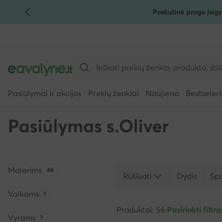
Paskutinė proga įsigy
PEREITI PRIE PAGRINDINIO TURINIO
PEREITI Į PAIEŠKĄ
Pasiūlymai ir akcijos
Prekių ženklai
Naujiena
Bestseleri
Pasiūlymas s.Oliver
Moterims
Produktų skaičius:
48
Rūšiuoti
Dydis
Sp
Vaikams
Produktų skaičius:
1
Produktai: 56
·
Pasirinkti filtrai
Vyrams
Produktų skaičius:
7