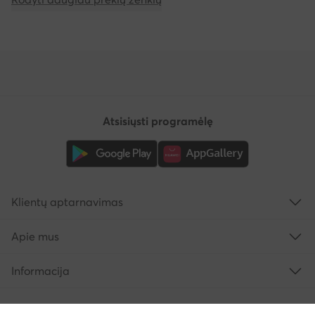
Atsisiųsti programėlę
Klientų aptarnavimas
Apie mus
Informacija