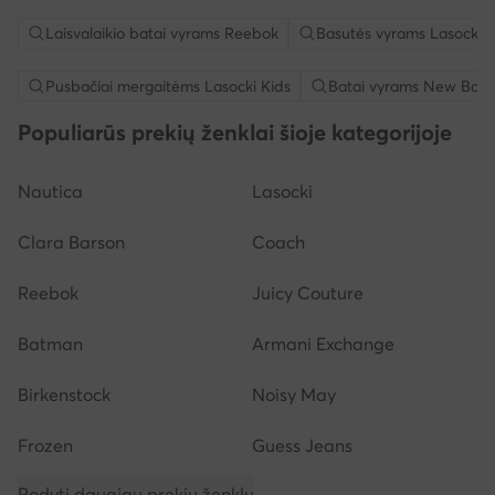
Laisvalaikio batai vyrams Reebok
Basutės vyrams Lasocki
Pusbačiai mergaitėms Lasocki Kids
Batai vyrams New Bala
Populiarūs prekių ženklai šioje kategorijoje
Nautica
Lasocki
Clara Barson
Coach
Reebok
Juicy Couture
Batman
Armani Exchange
Birkenstock
Noisy May
Frozen
Guess Jeans
Rodyti daugiau prekių ženklų