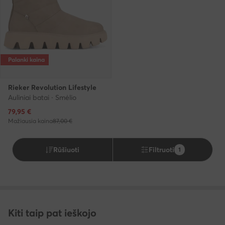
Palanki kaina
Rieker Revolution Lifestyle
Auliniai batai · Smėlio
Dabartinė kaina
79,95
€
Mažiausia kaina
87,00 €
Rūšiuoti
Filtruoti
1
Kiti taip pat ieškojo