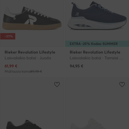
-31%
EXTRA -25% Kodas: SUMMER
Rieker Revolution Lifestyle
Rieker Revolution Lifestyle
Laisvalaikio batai · Juoda
Laisvalaikio batai · Tamsiai mėlyna
Dabartinė kaina
61,99
€
94,95
€
Mažiausia kaina
89,95 €