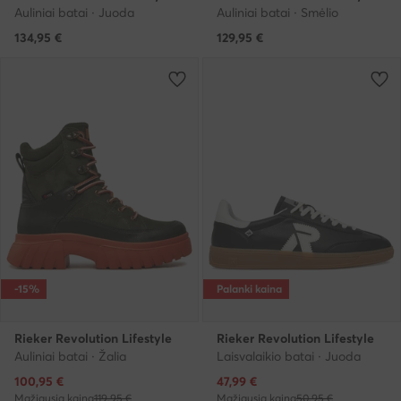
Auliniai batai · Juoda
Auliniai batai · Smėlio
134,95
€
129,95
€
-15%
Palanki kaina
Rieker Revolution Lifestyle
Rieker Revolution Lifestyle
Auliniai batai · Žalia
Laisvalaikio batai · Juoda
Dabartinė kaina
Dabartinė kaina
100,95
€
47,99
€
Mažiausia kaina
119,95 €
Mažiausia kaina
50,95 €