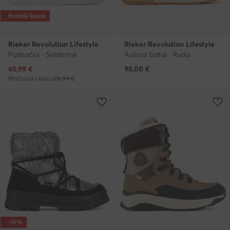
Palanki kaina
Rieker Revolution Lifestyle
Rieker Revolution Lifestyle
Pusbačiai · Sidabrinė
Auliniai batai · Ruda
Dabartinė kaina
65,99
€
95,00
€
Mažiausia kaina
75,99 €
-15%