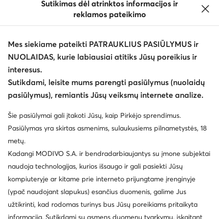
Sutikimas dėl atrinktos informacijos ir
reklamos pateikimo
Mes siekiame pateikti PATRAUKLIUS PASIŪLYMUS ir
NUOLAIDAS, kurie labiausiai atitiks Jūsų poreikius ir
interesus.
Keisti šalį: Lietuva (LT)
Sutikdami, leisite mums parengti pasiūlymus (nuolaidų
pasiūlymus), remiantis Jūsų veiksmų internete analize.
© eavalyne.lt 2026
Šie pasiūlymai gali įtakoti Jūsų, kaip Pirkėjo sprendimus.
Taisyklės
Pakeisti nustatymus
Privatumo politika
Pasiūlymas yra skirtas asmenims, sulaukusiems pilnametystės, 18
Duomenų apsauga
metų.
Kadangi MODIVO S.A. ir bendradarbiaujantys su įmone subjektai
naudoja technologijas, kurios išsaugo ir gali pasiekti Jūsų
kompiuteryje ar kitame prie interneto prijungtame įrenginyje
(ypač naudojant slapukus) esančius duomenis, galime Jus
užtikrinti, kad rodomas turinys bus Jūsų poreikiams pritaikyta
informacija. Sutikdami su asmens duomenų tvarkymu, įskaitant