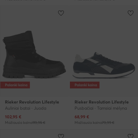
Palanki kaina
Palanki kaina
Rieker Revolution Lifestyle
Rieker Revolution Lifestyle
Auliniai batai · Juoda
Pusbačiai · Tamsiai mėlyna
Dabartinė kaina
Dabartinė kaina
102,95
€
68,99
€
Mažiausia kaina
119,95 €
Mažiausia kaina
79,99 €