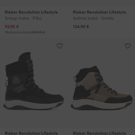
Rieker Revolution Lifestyle
Rieker Revolution Lifestyle
Sniego batai · Pilka
Auliniai batai · Smėlio
Dabartinė kaina
92,95
€
134,95
€
Mažiausia kaina
109,95 €
Rieker Revolution Lifestyle
Rieker Revolution Lifestyle