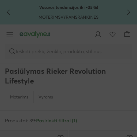
PEREITI PRIE PAGRINDINIO TURINIO
PEREITI Į PAIEŠKĄ
Vasaros tendencijos iki -35%!
MOTERIMS
VYRAMS
RANKINĖS
Ieškoti prekių ženklo, produkto, stiliaus
Pasiūlymas Rieker Revolution
Lifestyle
Moterims
Vyrams
Produktai: 39
·
Pasirinkti filtrai (1)