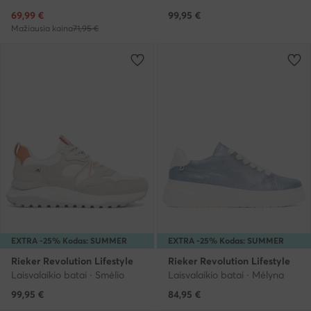
Dabartinė kaina
69,99
€
99,95
€
Mažiausia kaina
71,95 €
EXTRA -25% Kodas: SUMMER
EXTRA -25% Kodas: SUMMER
Rieker Revolution Lifestyle
Rieker Revolution Lifestyle
Laisvalaikio batai · Smėlio
Laisvalaikio batai · Mėlyna
99,95
€
84,95
€