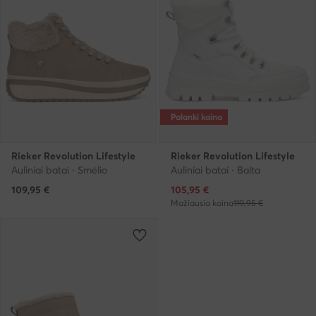
Palanki kaina
Rieker Revolution Lifestyle
Rieker Revolution Lifestyle
Auliniai batai · Smėlio
Auliniai batai · Balta
Dabartinė kaina
109,95
€
105,95
€
Mažiausia kaina
119,95 €