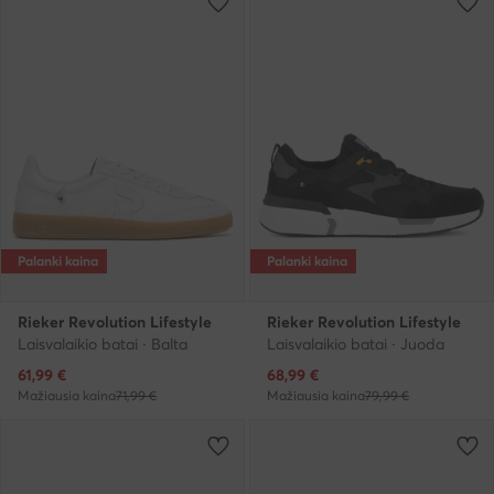
Palanki kaina
Palanki kaina
Rieker Revolution Lifestyle
Rieker Revolution Lifestyle
Laisvalaikio batai · Balta
Laisvalaikio batai · Juoda
Dabartinė kaina
Dabartinė kaina
61,99
€
68,99
€
Mažiausia kaina
71,99 €
Mažiausia kaina
79,99 €