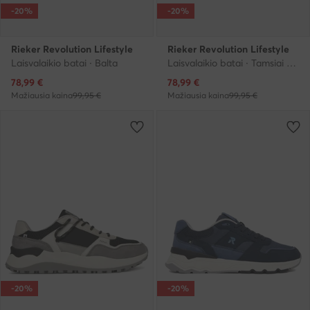
-20%
-20%
Rieker Revolution Lifestyle
Rieker Revolution Lifestyle
Laisvalaikio batai · Balta
Laisvalaikio batai · Tamsiai mėlyna
Dabartinė kaina
Dabartinė kaina
78,99
€
78,99
€
Mažiausia kaina
99,95 €
Mažiausia kaina
99,95 €
-20%
-20%