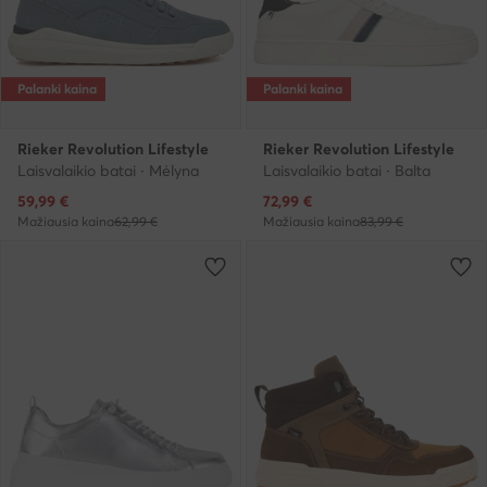
Palanki kaina
Palanki kaina
Rieker Revolution Lifestyle
Rieker Revolution Lifestyle
Laisvalaikio batai · Mėlyna
Laisvalaikio batai · Balta
Dabartinė kaina
Dabartinė kaina
59,99
€
72,99
€
Mažiausia kaina
62,99 €
Mažiausia kaina
83,99 €