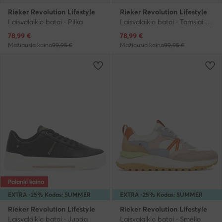
Rieker Revolution Lifestyle
Rieker Revolution Lifestyle
Laisvalaikio batai · Pilka
Laisvalaikio batai · Tamsiai mėlyna
Dabartinė kaina
Dabartinė kaina
78,99
€
78,99
€
Mažiausia kaina
99,95 €
Mažiausia kaina
99,95 €
Palanki kaina
EXTRA -25% Kodas: SUMMER
EXTRA -25% Kodas: SUMMER
Rieker Revolution Lifestyle
Rieker Revolution Lifestyle
Laisvalaikio batai · Juoda
Laisvalaikio batai · Smėlio