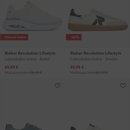
Palanki kaina
-44%
Rieker Revolution Lifestyle
Rieker Revolution Lifestyle
Laisvalaikio batai · Balta
Laisvalaikio batai · Smėlio
Dabartinė kaina
Dabartinė kaina
65,99
€
49,99
€
Mažiausia kaina
75,99 €
Mažiausia kaina
89,95 €