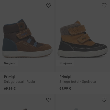
Naujiena
Naujiena
Primigi
Primigi
Sniego batai · Ruda
Sniego batai · Spalvota
69,99
€
69,99
€