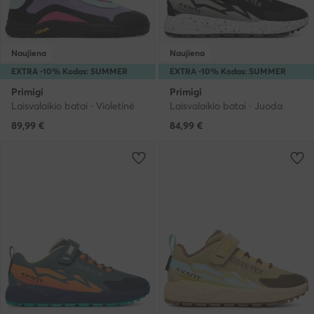
Naujiena
Naujiena
EXTRA -10% Kodas: SUMMER
EXTRA -10% Kodas: SUMMER
Primigi
Primigi
Laisvalaikio batai · Violetinė
Laisvalaikio batai · Juoda
89,99
€
84,99
€