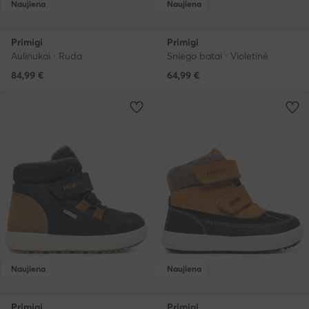
Naujiena
Naujiena
Primigi
Primigi
Aulinukai · Ruda
Sniego batai · Violetinė
84,99
€
64,99
€
Naujiena
Naujiena
Primigi
Primigi