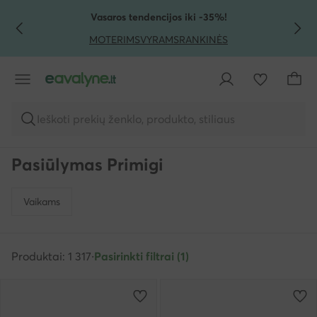
PEREITI PRIE PAGRINDINIO TURINIO
PEREITI Į PAIEŠKĄ
Vasaros tendencijos iki -35%!
MOTERIMS
VYRAMS
RANKINĖS
Ieškoti prekių ženklo, produkto, stiliaus
Pasiūlymas Primigi
Vaikams
Produktai: 1 317
·
Pasirinkti filtrai (1)