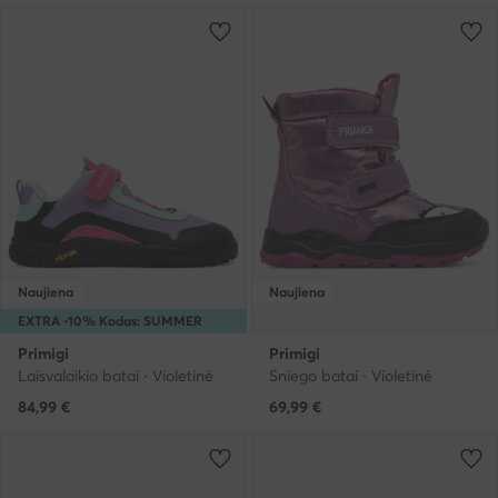
Naujiena
Naujiena
EXTRA -10% Kodas: SUMMER
Primigi
Primigi
Laisvalaikio batai · Violetinė
Sniego batai · Violetinė
84,99
€
69,99
€