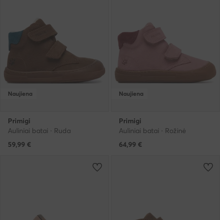
Naujiena
Naujiena
Primigi
Primigi
Auliniai batai · Ruda
Auliniai batai · Rožinė
59,99
€
64,99
€