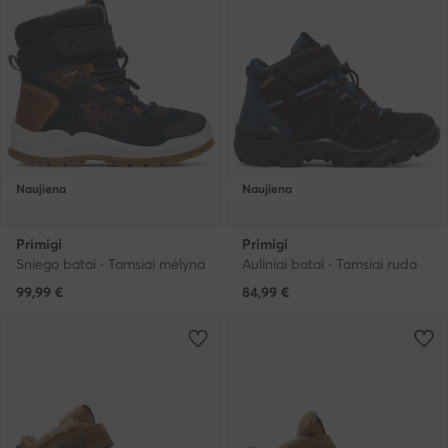
Naujiena
Naujiena
Primigi
Primigi
Sniego batai · Tamsiai mėlyna
Auliniai batai · Tamsiai ruda
99,99
€
84,99
€