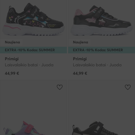
Naujiena
Naujiena
EXTRA -10% Kodas: SUMMER
EXTRA -10% Kodas: SUMMER
Primigi
Primigi
Laisvalaikio batai · Juoda
Laisvalaikio batai · Juoda
44,99
€
44,99
€