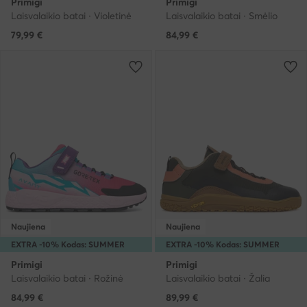
Primigi
Primigi
Laisvalaikio batai · Violetinė
Laisvalaikio batai · Smėlio
79,99
€
84,99
€
Naujiena
Naujiena
EXTRA -10% Kodas: SUMMER
EXTRA -10% Kodas: SUMMER
Primigi
Primigi
Laisvalaikio batai · Rožinė
Laisvalaikio batai · Žalia
84,99
€
89,99
€