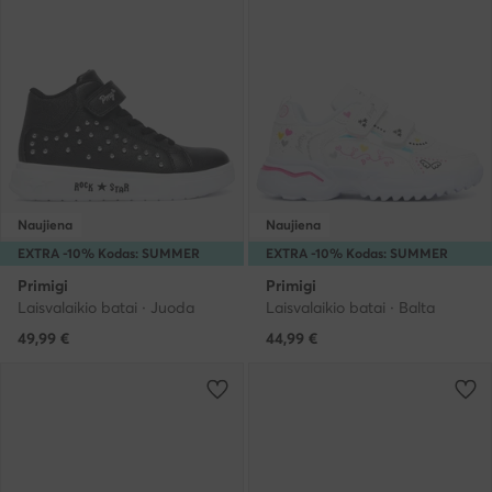
Naujiena
Naujiena
EXTRA -10% Kodas: SUMMER
EXTRA -10% Kodas: SUMMER
Primigi
Primigi
Laisvalaikio batai · Juoda
Laisvalaikio batai · Balta
49,99
€
44,99
€