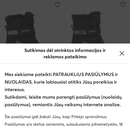
Sutikimas dėl atrinktos informacijos ir
reklamos pateikimo
Naujiena
Naujiena
Mes siekiame pateikti PATRAUKLIUS PASIŪLYMUS ir
NUOLAIDAS, kurie labiausiai atitiks Jūsų poreikius ir
Primigi
Primigi
interesus.
Sniego batai · Juoda
Sniego batai · Juoda
Sutikdami, leisite mums parengti pasiūlymus (nuolaidų
89,99
€
94,99
€
pasiūlymus), remiantis Jūsų veiksmų internete analize.
Šie pasiūlymai gali įtakoti Jūsų, kaip Pirkėjo sprendimus.
Pasiūlymas yra skirtas asmenims, sulaukusiems pilnametystės, 18