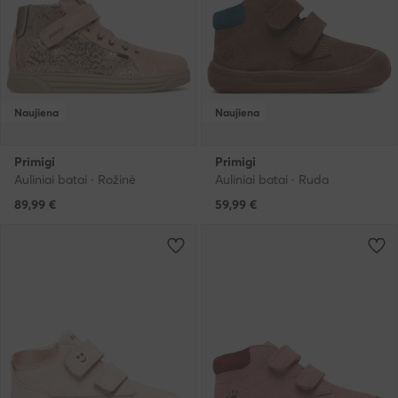
Naujiena
Naujiena
Primigi
Primigi
Auliniai batai · Rožinė
Auliniai batai · Ruda
89,99
€
59,99
€