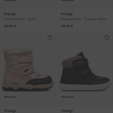
Primigi
Primigi
Auliniai batai · Ruda
Sniego batai · Šviesiai rožinė
64,99
€
69,99
€
Naujiena
Naujiena
Primigi
Primigi