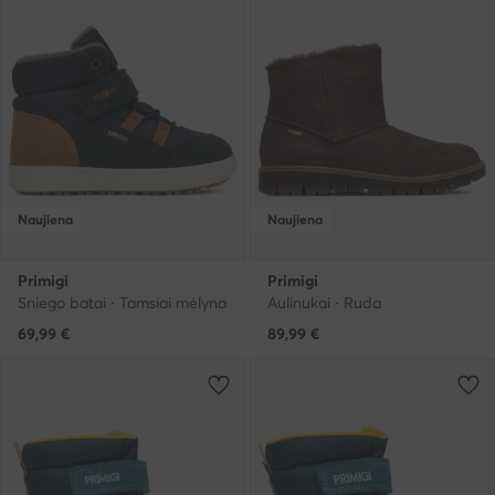
Naujiena
Naujiena
Primigi
Primigi
Sniego batai · Tamsiai mėlyna
Aulinukai · Ruda
69,99
€
89,99
€