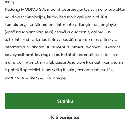
metų.
Kadangi MODIVO S.A. ir bendradarbiaujantys su įmone subjektai
naudoja technologijas, kurios išsaugo ir gali pasiekti Jūsų
kompiuteryje ar kitame prie interneto prijungtame įrenginyje
(ypač naudojant slapukus) esančius duomenis, galime Jus
užtikrinti, kad rodomas turinys bus Jūsų poreikiams pritaikyta
informacija. Sutikdami su asmens duomenų tvarkymu, įskaitant
Naujiena
Naujiena
eavalyne.lt profiliavimą, rinkos ir statistines analizes, suteikiate
mums galimybę atrinkti labiausiai Jūsų poreikius atitinkantį turinį
ir pateikti specialiai Jums skirtą ir kaip įmanoma labiau Jūsų
Primigi
Primigi
Auliniai batai · Rožinė
Auliniai batai · Smėlio
poreikiams pritaikytą informaciją.
79,99
€
79,99
€
Sutinku
Rūšiuoti
Filtruoti
1
Kiti variantai
Kitas