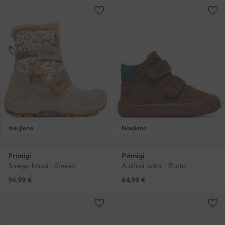
Naujiena
Naujiena
Primigi
Primigi
Sniego batai · Smėlio
Auliniai batai · Ruda
94,99
€
64,99
€