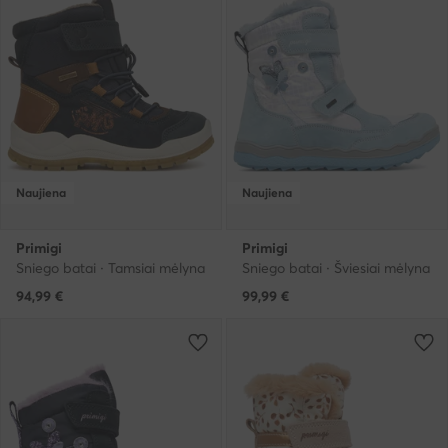
Naujiena
Naujiena
Primigi
Primigi
Sniego batai · Tamsiai mėlyna
Sniego batai · Šviesiai mėlyna
94,99
€
99,99
€