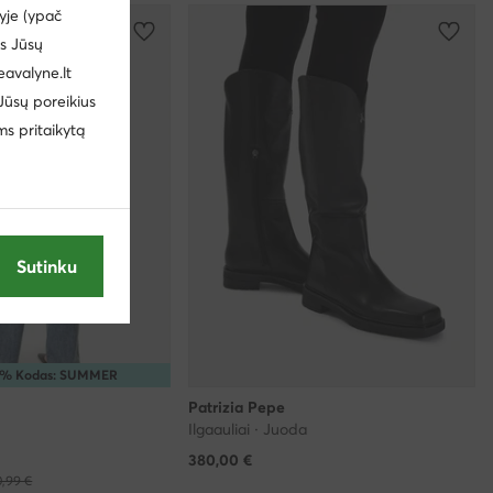
yje (ypač
us Jūsų
eavalyne.lt
 Jūsų poreikius
ms pritaikytą
Sutinku
0% Kodas: SUMMER
Patrizia Pepe
Ilgaauliai · Juoda
380,00
€
,99 €