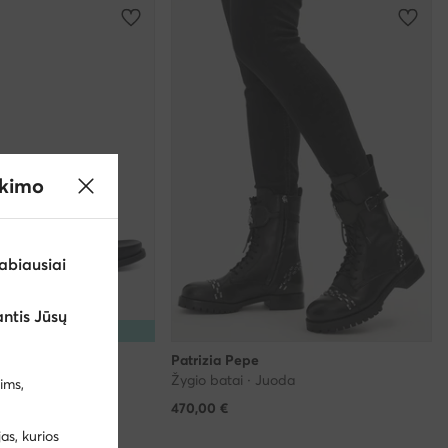
ikimo
abiausiai
ntis Jūsų
5% Kodas: SUMMER
Patrizia Pepe
Žygio batai · Juoda
ims,
470,00
€
,99 €
s, kurios