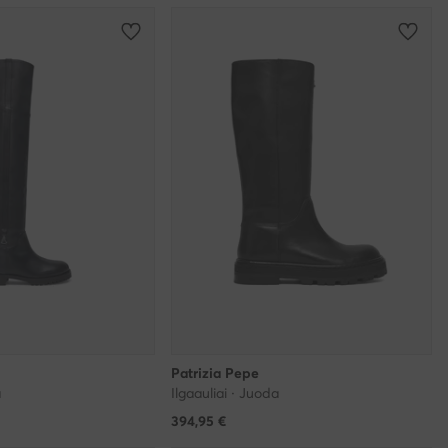
Patrizia Pepe
a
Ilgaauliai · Juoda
394,95
€