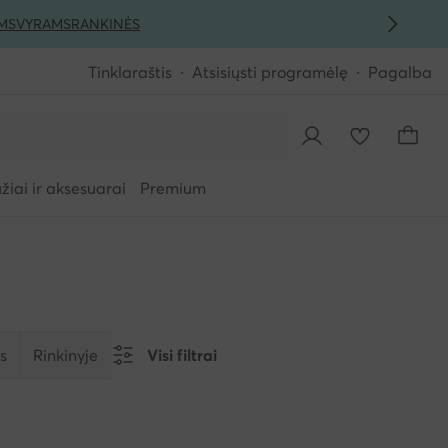
MS
VYRAMS
RANKINĖS
Tinklaraštis
Atsisiųsti programėlę
Pagalba
iai ir aksesuarai
Premium
s
Rinkinyje
Visi filtrai