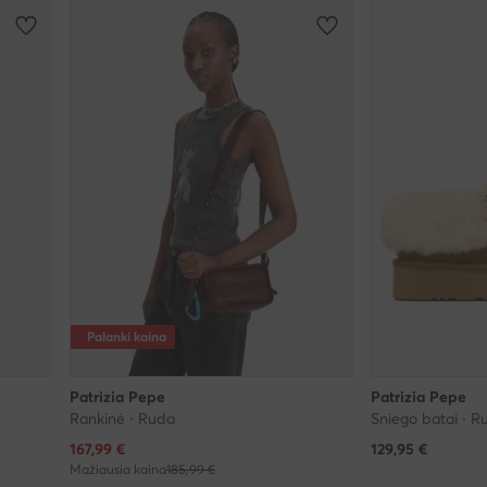
Palanki kaina
Patrizia Pepe
Patrizia Pepe
Rankinė · Ruda
Sniego batai · R
Dabartinė kaina
167,99
€
129,95
€
Mažiausia kaina
185,99 €