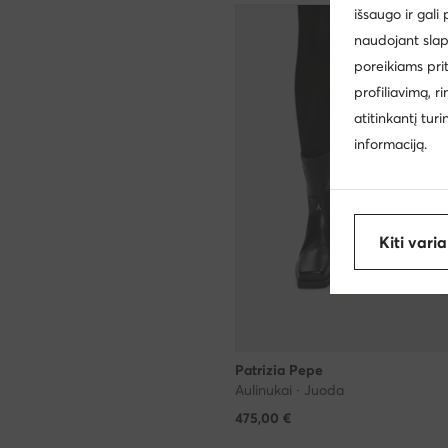
išsaugo ir gali
naudojant slap
poreikiams pri
profiliavimą, r
atitinkantį tur
informaciją.
Kiti vari
Patrizia Pepe
Aulinukai · Juoda
475,00
€