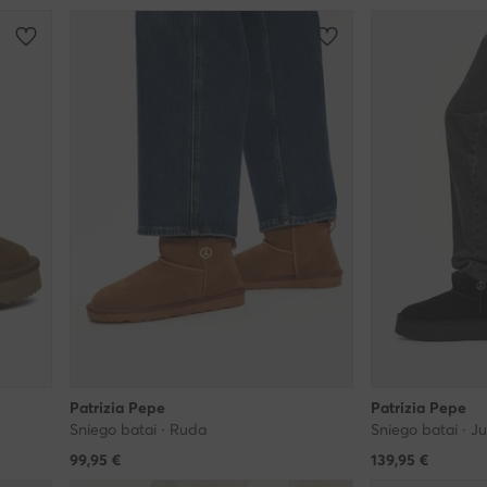
Patrizia Pepe
Patrizia Pepe
Sniego batai · Ruda
Sniego batai · J
99,95
€
139,95
€