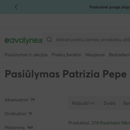
Paskutinė proga įsigy
PEREITI PRIE PAGRINDINIO TURINIO
PEREITI Į PAIEŠKĄ
Pasiūlymai ir akcijos
Prekių ženklai
Naujiena
Bestseleri
Pasiūlymas Patrizia Pepe
Aksesuarai
Produktų skaičius:
70
Rūšiuoti
Dydis
Sp
Drabužiai
Produktų skaičius:
13
Produktai: 378
·
Pasirinkti filtr
Moterims
Produktų skaičius:
160