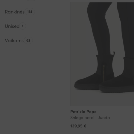
Rankinės
Produktų skaičius:
114
Unisex
Produktų skaičius:
1
Vaikams
Produktų skaičius:
62
Patrizia Pepe
Sniego batai · Juoda
139,95
€