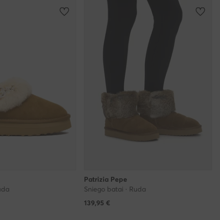
Patrizia Pepe
uda
Sniego batai · Ruda
139,95
€