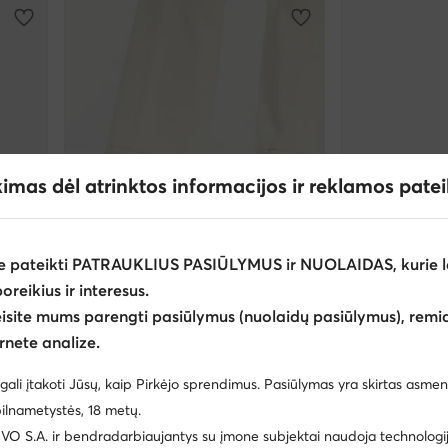
kimas dėl atrinktos informacijos ir reklamos pate
e pateikti PATRAUKLIUS PASIŪLYMUS ir NUOLAIDAS, kurie l
poreikius ir interesus.
Palanki kaina
eisite mums parengti pasiūlymus (nuolaidų pasiūlymus), remia
EXTRA -3
rnete analize.
Patrizia Pepe
Patrizia Pepe
Aulinukai · Balta
Basutės · Juoda
gali įtakoti Jūsų, kaip Pirkėjo sprendimus. Pasiūlymas yra skirtas asmen
Dabartinė kaina
268,00
€
108,99
€
ilnametystės, 18 metų.
Mažiausia kaina
119
 S.A. ir bendradarbiaujantys su įmone subjektai naudoja technologija