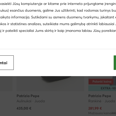
 pasiekti Jūsų kompiuteryje ar kitame prie interneto prijungtame įrengin
ukus) esančius duomenis, galime Jus užtikrinti, kad rodomas turinys b
taikyta informacija. Sutikdami su asmens duomenų tvarkymu, įskaitant 
inkos ir statistines analizes, suteikiate mums galimybę atrinkti labiausiai
inį ir pateikti specialiai Jums skirtą ir kaip įmanoma labiau Jūsų poreikia
antai
Palanki kaina
EXTRA -1
Patrizia Pepe
Patrizia Pepe
Aulinukai · Juoda
Rankinė · Juoda
Dabartinė kaina
435,00
€
281,99
€
Mažiausia kaina
300