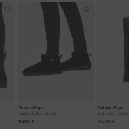
Patrizia Pepe
Patrizia Pepe
Sniego batai · Juoda
Botfortai · Juod
109,95
€
475,00
€