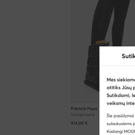
Suti
Mes siekiam
atitiks Jūsų 
Sutikdami, l
veiksmų inte
Patrizia Pepe
Sniego batai · Juoda
Šie pasiūlymai 
414,00
€
sulaukusiems p
Kadangi MODIVO