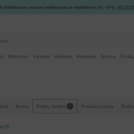
ti karščiausias vasaros tendencijas su nuolaidomis iki -35%
MOTERI
ai
Moterims
Vyrams
Vaikams
Rankinės
Sportui
Drabuž
alva
Kaina
Prekių ženklai
Produkto tipas
Rašta
1
ai (1)