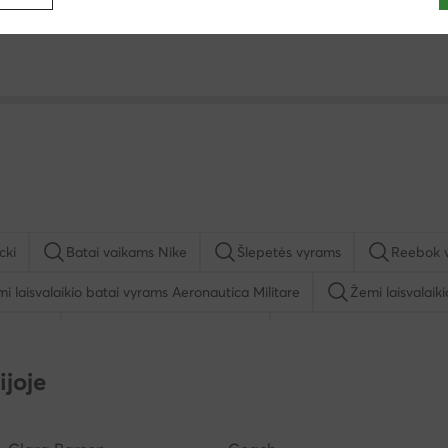
cki
Batai vaikams Nike
Šlepetės vyrams
Reebok 
i laisvalaikio batai vyrams Aeronautica Militare
Žemi laisvalaik
Balance
Pusbačiai vyrams Lanetti
Batai vaikams Nelli Bl
spadrilės vyrams
Batai vaikams Geox
Šlepetės per piršt
ijoje