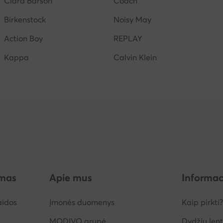
Clara Barson
Coach
Birkenstock
Noisy May
Action Boy
REPLAY
Kappa
Calvin Klein
imas
Apie mus
Informac
aidos
Įmonės duomenys
Kaip pirkti?
MODIVO grupė
Dydžių lent