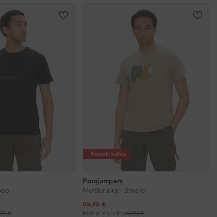
Palanki kaina
Parajumpers
uoda
Marškinėliai · Smėlio
Dabartinė kaina
55,95
€
95 €
Mažiausia kaina
61,95 €