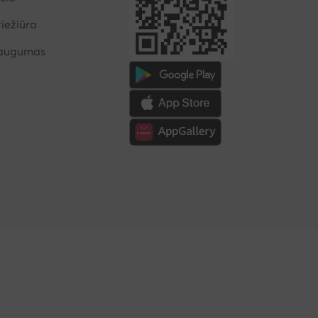
iežiūra
saugumas