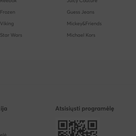
Reebok
Juicy Couture
Frozen
Guess Jeans
Viking
Mickey&Friends
Star Wars
Michael Kors
ija
Atsisiųsti programėlę
elė