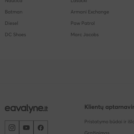
Nautica
Lasocki
Batman
Armani Exchange
Diesel
Paw Patrol
DC Shoes
Marc Jacobs
Klientų aptarnav
Pristatymo būdai ir išl
Grąžinimas