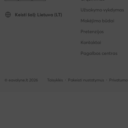
Užsakymo vykdymas
Keisti šalį: Lietuva (LT)
Mokėjimo būdai
Pretenzijos
Kontaktai
Pagalbos centras
© eavalyne.lt 2026
Taisyklės
Pakeisti nustatymus
Privatumo 