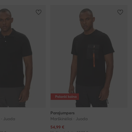
Palanki kaina
Parajumpers
i · Juoda
Marškinėliai · Juoda
Dabartinė kaina
54,99
€