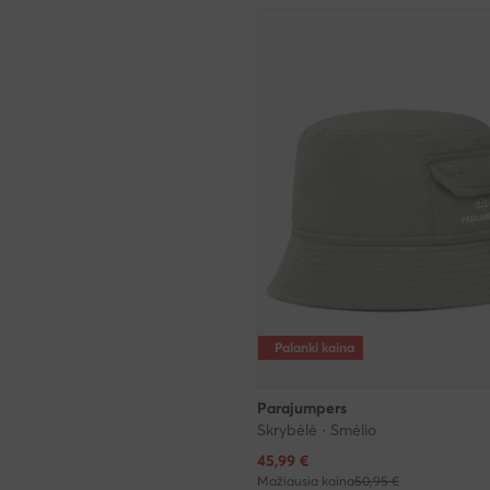
Palanki kaina
Parajumpers
Skrybėlė · Smėlio
Dabartinė kaina
45,99
€
Mažiausia kaina
50,95 €