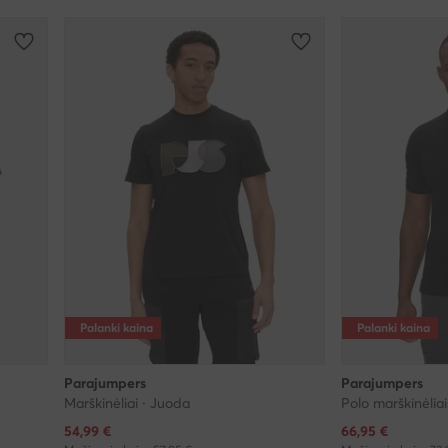
Palanki kaina
Palanki kaina
Parajumpers
Parajumpers
Marškinėliai · Juoda
Polo marškinėlia
Dabartinė kaina
Dabartinė kaina
54,99
€
66,95
€