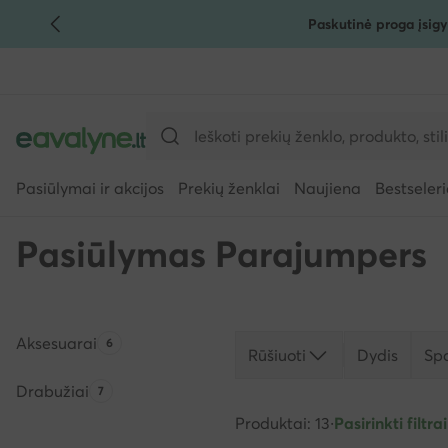
Paskutinė proga įsigy
PEREITI PRIE PAGRINDINIO TURINIO
PEREITI Į PAIEŠKĄ
Pasiūlymai ir akcijos
Prekių ženklai
Naujiena
Bestseleri
Pasiūlymas Parajumpers
Aksesuarai
Produktų skaičius:
6
Rūšiuoti
Dydis
Sp
Drabužiai
Produktų skaičius:
7
Produktai: 13
·
Pasirinkti filtrai