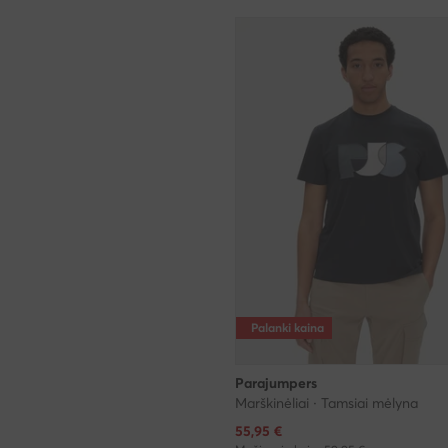
Palanki kaina
Parajumpers
Marškinėliai · Tamsiai mėlyna
Dabartinė kaina
55,95
€