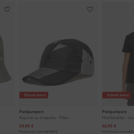
Palanki kaina
Palanki kaina
Parajumpers
Parajumpers
Kepurė su snapeliu · Pilka
Marškinėliai · J
Dabartinė kaina
Dabartinė kaina
50,95
€
46,95
€
Mažiausia kaina
57,95 €
Mažiausia kaina
50,