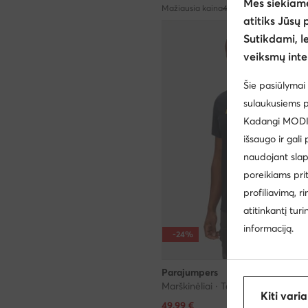
Mes siekiam
Mažiausia kaina
40,99 €
atitiks Jūsų 
Sutikdami, l
veiksmų inte
Šie pasiūlymai 
sulaukusiems p
Kadangi MODIVO
išsaugo ir gali
naudojant slap
poreikiams pri
profiliavimą, r
atitinkantį tur
informaciją.
-24%
Parajumpers
Marškinėliai · Tamsiai mėlyna
Kiti vari
Dabartinė kaina
49,99
€