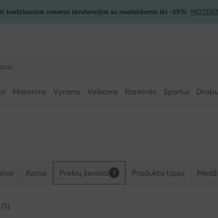
ti karščiausias vasaros tendencijas su nuolaidomis iki -35%
MOTERI
ai
Moterims
Vyrams
Vaikams
Rankinės
Sportui
Drabuž
alva
Kaina
Prekių ženklai
Produkto tipas
Medži
1
 (1)