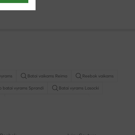
vyrams
Batai vaikams Reima
Reebok vaikams
io batai vyrams Sprandi
Batai vyrams Lasocki
u
Kasdieniai pusbačiai vyrams Lasocki
ą mergaitėms
Basutės vyrams
Batai vyrams adidas