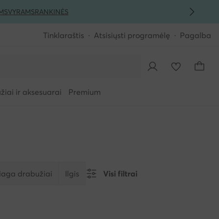
MS
VYRAMS
RANKINĖS
Tinklaraštis
Atsisiųsti programėlę
Pagalba
iai ir aksesuarai
Premium
aga drabužiai
Ilgis
Visi filtrai