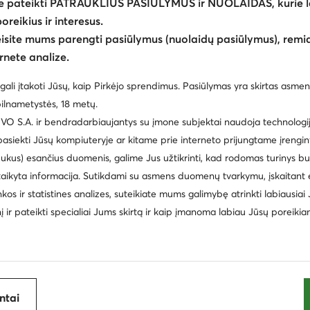
e pateikti PATRAUKLIUS PASIŪLYMUS ir NUOLAIDAS, kurie l
Mažiausia kaina
51,99 €
Mažiausia kaina
36,
poreikius ir interesus.
eisite mums parengti pasiūlymus (nuolaidų pasiūlymus), remia
rnete analize.
gali įtakoti Jūsų, kaip Pirkėjo sprendimus. Pasiūlymas yra skirtas asmen
ilnametystės, 18 metų.
 S.A. ir bendradarbiaujantys su įmone subjektai naudoja technologija
 pasiekti Jūsų kompiuteryje ar kitame prie interneto prijungtame įrengin
ukus) esančius duomenis, galime Jus užtikrinti, kad rodomas turinys b
taikyta informacija. Sutikdami su asmens duomenų tvarkymu, įskaitant 
inkos ir statistines analizes, suteikiate mums galimybę atrinkti labiausiai
inį ir pateikti specialiai Jums skirtą ir kaip įmanoma labiau Jūsų poreikia
antai