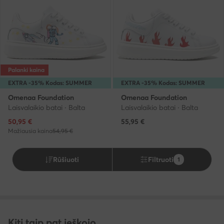
Palanki kaina
EXTRA -35% Kodas: SUMMER
EXTRA -35% Kodas: SUMMER
Omenaa Foundation
Omenaa Foundation
Laisvalaikio batai · Balta
Laisvalaikio batai · Balta
Dabartinė kaina
50,95
€
55,95
€
Mažiausia kaina
54,95 €
Rūšiuoti
Filtruoti
1
Kiti taip pat ieškojo