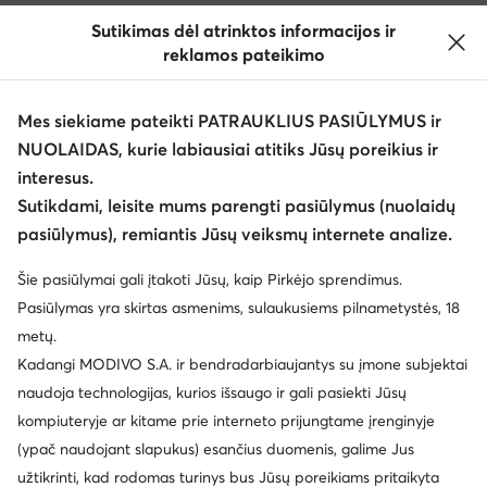
Sutikimas dėl atrinktos informacijos ir
reklamos pateikimo
Mes siekiame pateikti PATRAUKLIUS PASIŪLYMUS ir
NUOLAIDAS, kurie labiausiai atitiks Jūsų poreikius ir
interesus.
Keisti šalį: Lietuva (LT)
Sutikdami, leisite mums parengti pasiūlymus (nuolaidų
pasiūlymus), remiantis Jūsų veiksmų internete analize.
© eavalyne.lt 2026
Šie pasiūlymai gali įtakoti Jūsų, kaip Pirkėjo sprendimus.
Taisyklės
Pakeisti nustatymus
Privatumo politika
Pasiūlymas yra skirtas asmenims, sulaukusiems pilnametystės, 18
Duomenų apsauga
metų.
Kadangi MODIVO S.A. ir bendradarbiaujantys su įmone subjektai
naudoja technologijas, kurios išsaugo ir gali pasiekti Jūsų
kompiuteryje ar kitame prie interneto prijungtame įrenginyje
(ypač naudojant slapukus) esančius duomenis, galime Jus
užtikrinti, kad rodomas turinys bus Jūsų poreikiams pritaikyta