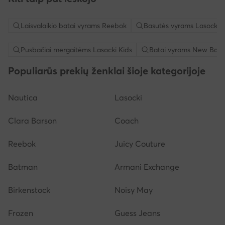
Laisvalaikio batai vyrams Reebok
Basutės vyrams Lasocki
Pusbačiai mergaitėms Lasocki Kids
Batai vyrams New Bala
Populiarūs prekių ženklai šioje kategorijoje
Nautica
Lasocki
Clara Barson
Coach
Reebok
Juicy Couture
Batman
Armani Exchange
Birkenstock
Noisy May
Frozen
Guess Jeans