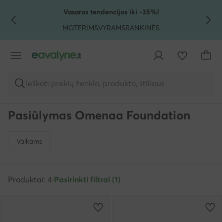
PEREITI PRIE PAGRINDINIO TURINIO
PEREITI Į PAIEŠKĄ
Vasaros tendencijos iki -35%!
MOTERIMS
VYRAMS
RANKINĖS
Ieškoti prekių ženklo, produkto, stiliaus
Pasiūlymas Omenaa Foundation
Vaikams
Produktai: 4
·
Pasirinkti filtrai (1)