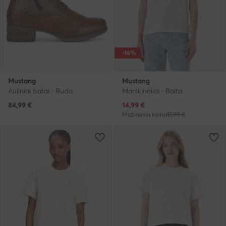
-16%
Mustang
Mustang
Auliniai batai · Ruda
Marškinėliai · Balta
Dabartinė kaina
84,99
€
14,99
€
Mažiausia kaina
17,99 €