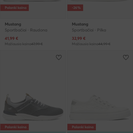
Palanki kaina
-26%
Mustang
Mustang
Sportbačiai · Raudona
Sportbačiai · Pilka
Dabartinė kaina
Dabartinė kaina
41,99
€
32,99
€
Mažiausia kaina
47,99 €
Mažiausia kaina
44,99 €
Palanki kaina
Palanki kaina