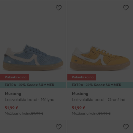
Palanki kaina
Palanki kaina
EXTRA -25% Kodas: SUMMER
EXTRA -25% Kodas: SUMMER
Mustang
Mustang
Laisvalaikio batai · Mėlyna
Laisvalaikio batai · Oranžinė
Dabartinė kaina
Dabartinė kaina
51,99
€
51,99
€
Mažiausia kaina
59,99 €
Mažiausia kaina
59,99 €