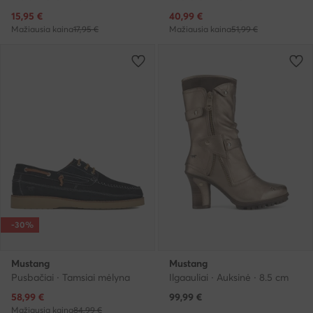
Dabartinė kaina
Dabartinė kaina
15,95
€
40,99
€
Mažiausia kaina
17,95 €
Mažiausia kaina
51,99 €
-30%
Mustang
Mustang
Pusbačiai · Tamsiai mėlyna
Ilgaauliai · Auksinė · 8.5 cm
Dabartinė kaina
58,99
€
99,99
€
Mažiausia kaina
84,99 €