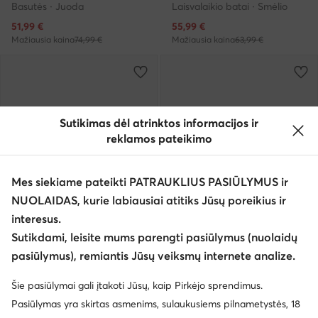
Basutės · Juoda
Laisvalaikio batai · Smėlio
Dabartinė kaina
Dabartinė kaina
51,99
€
55,99
€
Mažiausia kaina
74,99 €
Mažiausia kaina
63,99 €
Sutikimas dėl atrinktos informacijos ir
reklamos pateikimo
Mes siekiame pateikti PATRAUKLIUS PASIŪLYMUS ir
NUOLAIDAS, kurie labiausiai atitiks Jūsų poreikius ir
interesus.
Sutikdami, leisite mums parengti pasiūlymus (nuolaidų
Palanki kaina
pasiūlymus), remiantis Jūsų veiksmų internete analize.
EXTRA -25% Kodas: SUMMER
EXTRA -25% Kodas: SUMMER
Mustang
Mustang
Šie pasiūlymai gali įtakoti Jūsų, kaip Pirkėjo sprendimus.
Laisvalaikio batai · Tamsiai mėlyna
Laisvalaikio batai · Smėlio
Pasiūlymas yra skirtas asmenims, sulaukusiems pilnametystės, 18
Dabartinė kaina
51,99
€
74,99
€