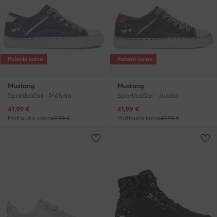
Palanki kaina
Palanki kaina
Mustang
Mustang
Sportbačiai · Mėlyna
Sportbačiai · Juoda
Dabartinė kaina
Dabartinė kaina
41,99
€
41,99
€
Mažiausia kaina
47,99 €
Mažiausia kaina
47,99 €