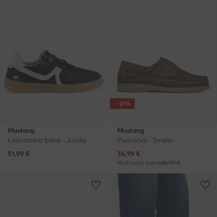
-21%
Mustang
Mustang
Laisvalaikio batai · Juoda
Pusbačiai · Smėlio
Dabartinė kaina
51,99
€
36,99
€
Mažiausia kaina
46,99 €