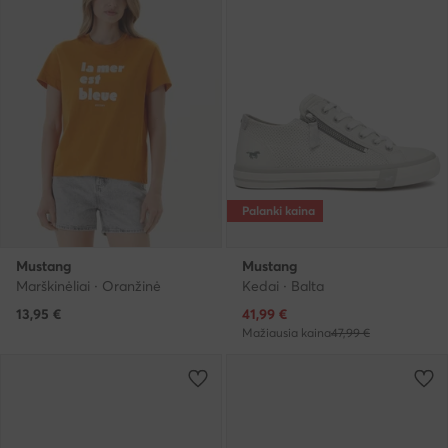
Palanki kaina
Mustang
Mustang
Marškinėliai · Oranžinė
Kedai · Balta
Dabartinė kaina
13,95
€
41,99
€
Mažiausia kaina
47,99 €