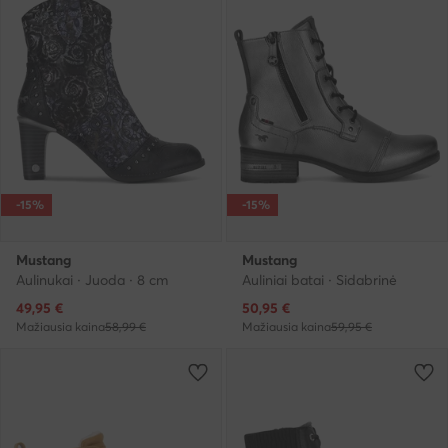
-15%
-15%
Mustang
Mustang
Aulinukai · Juoda · 8 cm
Auliniai batai · Sidabrinė
Dabartinė kaina
Dabartinė kaina
49,95
€
50,95
€
Mažiausia kaina
58,99 €
Mažiausia kaina
59,95 €