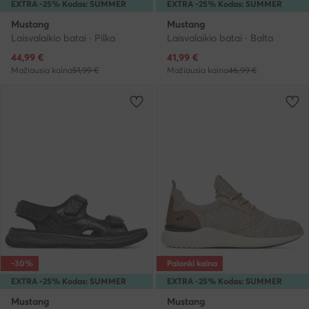
EXTRA -25% Kodas: SUMMER
EXTRA -25% Kodas: SUMMER
Mustang
Mustang
Laisvalaikio batai · Pilka
Laisvalaikio batai · Balta
Dabartinė kaina
Dabartinė kaina
44,99
€
41,99
€
Mažiausia kaina
51,99 €
Mažiausia kaina
46,99 €
-30%
Palanki kaina
EXTRA -25% Kodas: SUMMER
EXTRA -25% Kodas: SUMMER
Mustang
Mustang