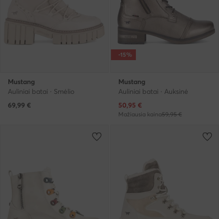
-15%
Mustang
Mustang
Auliniai batai · Smėlio
Auliniai batai · Auksinė
Dabartinė kaina
69,99
€
50,95
€
Mažiausia kaina
59,95 €