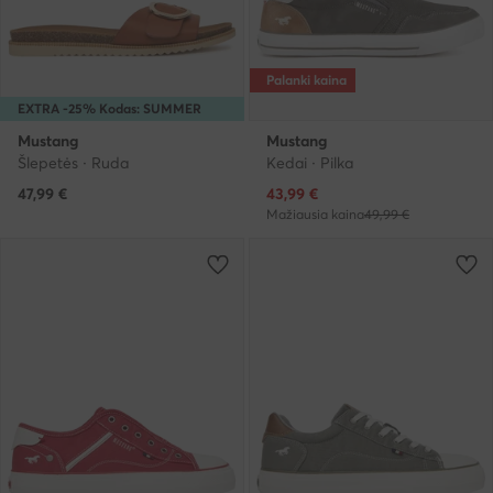
Palanki kaina
EXTRA -25% Kodas: SUMMER
Mustang
Mustang
Šlepetės · Ruda
Kedai · Pilka
Dabartinė kaina
47,99
€
43,99
€
Mažiausia kaina
49,99 €