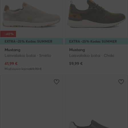
-40%
EXTRA -25% Kodas: SUMMER
EXTRA -25% Kodas: SUMMER
Mustang
Mustang
Laisvalaikio batai · Smėlio
Laisvalaikio batai · Chaki
Dabartinė kaina
41,99
€
59,99
€
Mažiausia kaina
69,99 €