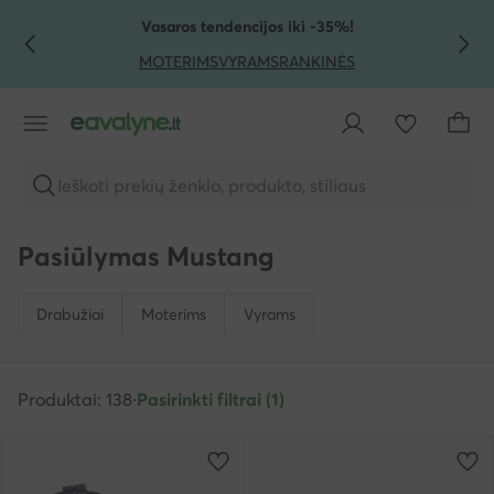
PEREITI PRIE PAGRINDINIO TURINIO
PEREITI Į PAIEŠKĄ
Vasaros tendencijos iki -35%!
MOTERIMS
VYRAMS
RANKINĖS
Ieškoti prekių ženklo, produkto, stiliaus
Pasiūlymas Mustang
Drabužiai
Moterims
Vyrams
Produktai: 138
·
Pasirinkti filtrai (1)