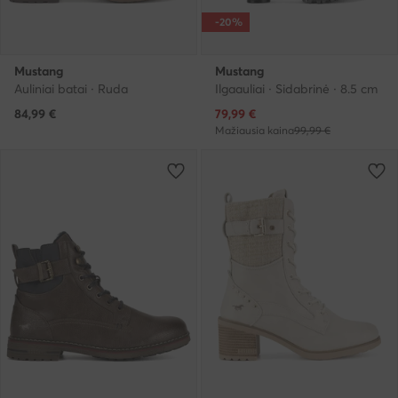
-20%
Mustang
Mustang
Auliniai batai · Ruda
Ilgaauliai · Sidabrinė · 8.5 cm
Dabartinė kaina
84,99
€
79,99
€
Mažiausia kaina
99,99 €