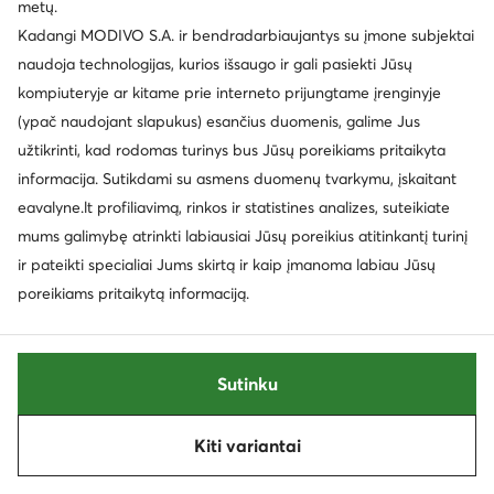
metų.
Mažiausia kaina
59,99 €
Kadangi MODIVO S.A. ir bendradarbiaujantys su įmone subjektai
naudoja technologijas, kurios išsaugo ir gali pasiekti Jūsų
kompiuteryje ar kitame prie interneto prijungtame įrenginyje
(ypač naudojant slapukus) esančius duomenis, galime Jus
užtikrinti, kad rodomas turinys bus Jūsų poreikiams pritaikyta
informacija. Sutikdami su asmens duomenų tvarkymu, įskaitant
eavalyne.lt profiliavimą, rinkos ir statistines analizes, suteikiate
mums galimybę atrinkti labiausiai Jūsų poreikius atitinkantį turinį
ir pateikti specialiai Jums skirtą ir kaip įmanoma labiau Jūsų
poreikiams pritaikytą informaciją.
Palanki kaina
-30%
EXTRA -25% Kodas: SUMMER
Mustang
Mustang
Sutinku
Sportbačiai · Tamsiai mėlyna
Šlepetės · Ruda
Dabartinė kaina
Dabartinė kaina
41,99
€
43,99
€
Kiti variantai
Rūšiuoti
Filtruoti
1
Mažiausia kaina
47,99 €
Mažiausia kaina
62,99 €