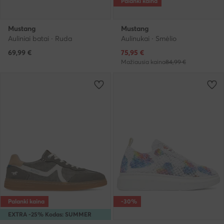
Palanki kaina
Mustang
Mustang
Auliniai batai · Ruda
Aulinukai · Smėlio
Dabartinė kaina
69,99
€
75,95
€
Mažiausia kaina
84,99 €
Palanki kaina
-30%
EXTRA -25% Kodas: SUMMER