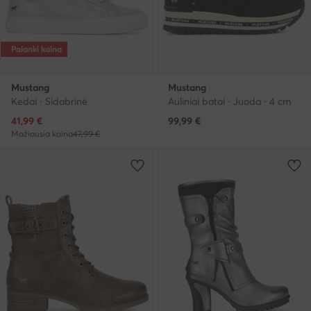
Palanki kaina
Mustang
Mustang
Kedai · Sidabrinė
Auliniai batai · Juoda · 4 cm
Dabartinė kaina
41,99
€
99,99
€
Mažiausia kaina
47,99 €