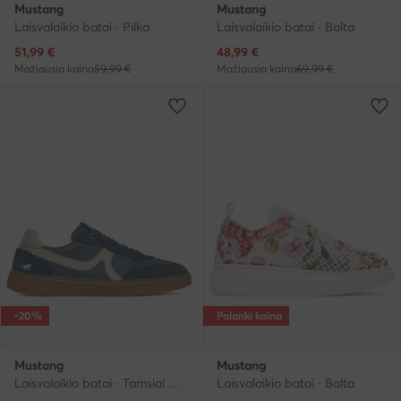
Mustang
Mustang
Laisvalaikio batai · Pilka
Laisvalaikio batai · Balta
Dabartinė kaina
Dabartinė kaina
51,99
€
48,99
€
Mažiausia kaina
59,99 €
Mažiausia kaina
69,99 €
-20%
Palanki kaina
Mustang
Mustang
Laisvalaikio batai · Tamsiai mėlyna
Laisvalaikio batai · Balta