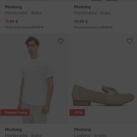
Mustang
Mustang
Marškinėliai · Balta
Marškinėliai · Balta
Dabartinė kaina
Dabartinė kaina
11,99
€
19,99
€
Mažiausia kaina
12,99 €
Mažiausia kaina
21,99 €
Palanki kaina
-21%
Mustang
Mustang
Marškinėliai · Balta
Loaferai · Smėlio