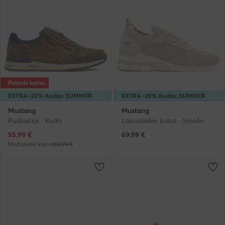
Palanki kaina
EXTRA -25% Kodas: SUMMER
EXTRA -25% Kodas: SUMMER
Mustang
Mustang
Pusbačiai · Ruda
Laisvalaikio batai · Smėlio
Dabartinė kaina
55,99
€
69,99
€
Mažiausia kaina
63,99 €