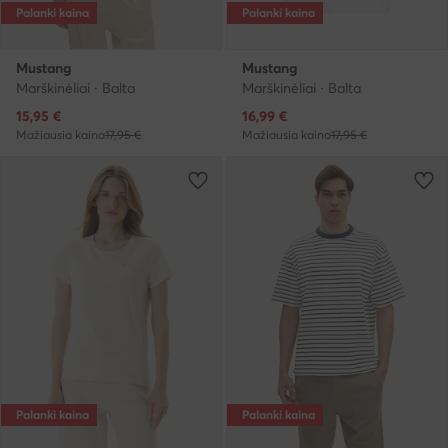
Palanki kaina
Palanki kaina
Mustang
Mustang
Marškinėliai · Balta
Marškinėliai · Balta
Dabartinė kaina
Dabartinė kaina
15,95
€
16,99
€
Mažiausia kaina
17,95 €
Mažiausia kaina
17,95 €
Palanki kaina
Palanki kaina