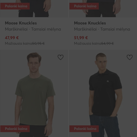
Palanki kaina
Palanki kaina
Moose Knuckles
Moose Knuckles
Marškinėliai · Tamsiai mėlyna
Marškinėliai · Tamsiai mėlyna
Dabartinė kaina
Dabartinė kaina
47,99
€
51,99
€
Mažiausia kaina
50,95 €
Mažiausia kaina
54,99 €
Palanki kaina
Palanki kaina