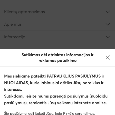
Klientų aptarnavimas
Apie mus
Informacija
Sutikimas dėl atrinktos informacijos ir
reklamos pateikimo
Mes siekiame pateikti PATRAUKLIUS PASIŪLYMUS ir
NUOLAIDAS, kurie labiausiai atitiks Jūsų poreikius ir
interesus.
Keisti šalį: Lietuva (LT)
Sutikdami, leisite mums parengti pasiūlymus (nuolaidų
pasiūlymus), remiantis Jūsų veiksmų internete analize.
© eavalyne.lt 2026
Šie pasiūlymai gali įtakoti Jūsų, kaip Pirkėjo sprendimus.