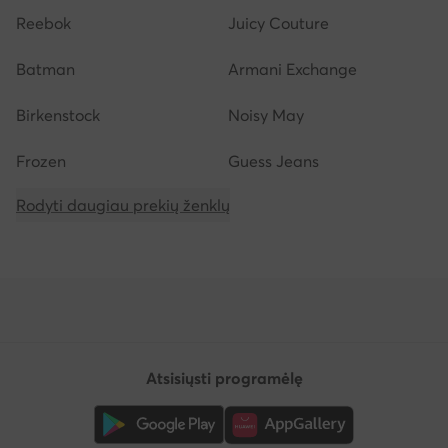
Reebok
Juicy Couture
Batman
Armani Exchange
Birkenstock
Noisy May
Frozen
Guess Jeans
Rodyti daugiau prekių ženklų
Atsisiųsti programėlę