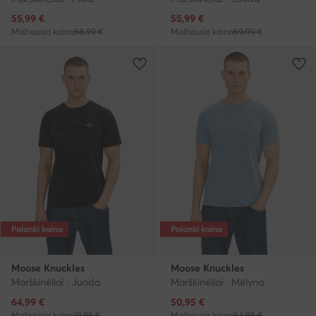
Dabartinė kaina
Dabartinė kaina
55,99
€
55,99
€
Mažiausia kaina
58,99 €
Mažiausia kaina
59,99 €
Palanki kaina
Palanki kaina
Moose Knuckles
Moose Knuckles
Marškinėliai · Juoda
Marškinėliai · Mėlyna
Dabartinė kaina
Dabartinė kaina
64,99
€
50,95
€
Mažiausia kaina
71,95 €
Mažiausia kaina
54,95 €