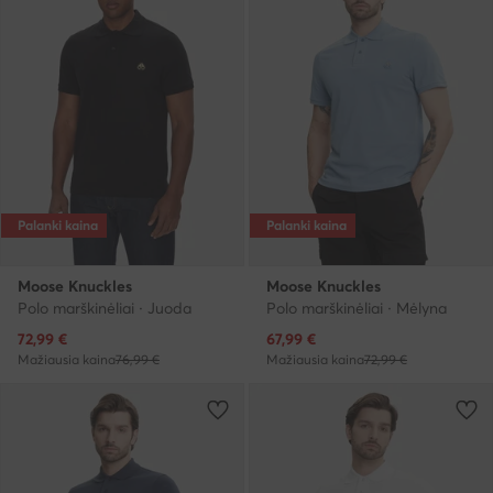
Palanki kaina
Palanki kaina
Moose Knuckles
Moose Knuckles
Polo marškinėliai · Juoda
Polo marškinėliai · Mėlyna
Dabartinė kaina
Dabartinė kaina
72,99
€
67,99
€
Mažiausia kaina
76,99 €
Mažiausia kaina
72,99 €