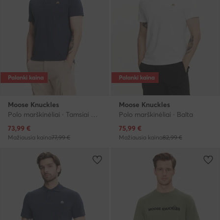
Palanki kaina
Palanki kaina
Moose Knuckles
Moose Knuckles
Polo marškinėliai · Tamsiai mėlyna
Polo marškinėliai · Balta
Dabartinė kaina
Dabartinė kaina
73,99
€
75,99
€
Mažiausia kaina
77,99 €
Mažiausia kaina
82,99 €