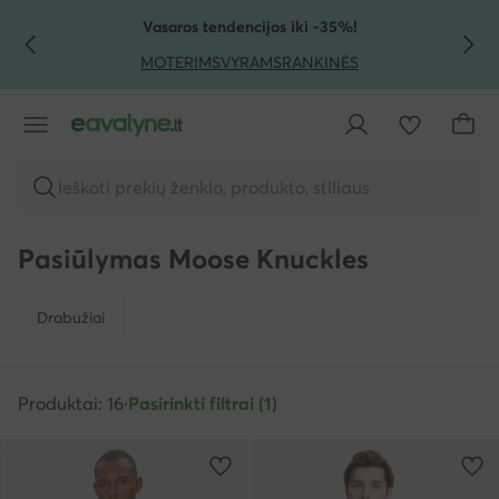
PEREITI PRIE PAGRINDINIO TURINIO
PEREITI Į PAIEŠKĄ
Vasaros tendencijos iki -35%!
MOTERIMS
VYRAMS
RANKINĖS
Ieškoti prekių ženklo, produkto, stiliaus
Pasiūlymas Moose Knuckles
Drabužiai
Produktai: 16
·
Pasirinkti filtrai (1)