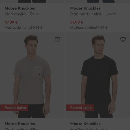
Moose Knuckles
Moose Knuckles
Marškinėliai · Žalia
Polo marškinėliai · Juoda
Dabartinė kaina
Dabartinė kaina
47,99
€
67,99
€
Mažiausia kaina
50,95 €
Mažiausia kaina
74,99 €
Palanki kaina
Palanki kaina
Moose Knuckles
Moose Knuckles
Marškinėliai · Pilka
Marškinėliai · Juoda