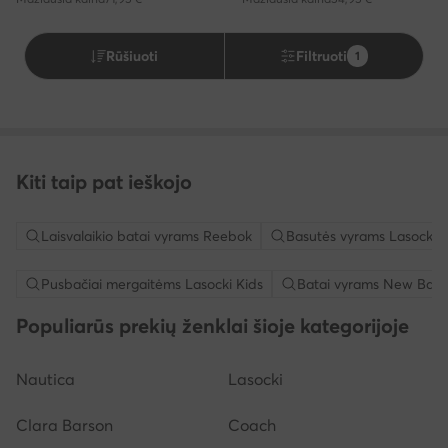
Rūšiuoti
Filtruoti
1
Kiti taip pat ieškojo
Laisvalaikio batai vyrams Reebok
Basutės vyrams Lasocki
Pusbačiai mergaitėms Lasocki Kids
Batai vyrams New Bala
Populiarūs prekių ženklai šioje kategorijoje
Nautica
Lasocki
Clara Barson
Coach