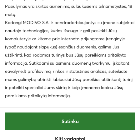
Taisyklės
Pakeisti nustatymus
Privatumo politika
Pasiūlymas yra skirtas asmenims, sulaukusiems pilnametystės, 18
Duomenų apsauga
metų.
Kadangi MODIVO S.A. ir bendradarbiaujantys su įmone subjektai
naudoja technologijas, kurios išsaugo ir gali pasiekti Jūsų
kompiuteryje ar kitame prie interneto prijungtame įrenginyje
(ypač naudojant slapukus) esančius duomenis, galime Jus
užtikrinti, kad rodomas turinys bus Jūsų poreikiams pritaikyta
informacija. Sutikdami su asmens duomenų tvarkymu, įskaitant
eavalyne.lt profiliavimą, rinkos ir statistines analizes, suteikiate
mums galimybę atrinkti labiausiai Jūsų poreikius atitinkantį turinį
ir pateikti specialiai Jums skirtą ir kaip įmanoma labiau Jūsų
poreikiams pritaikytą informaciją.
Sutinku
Kiti variantai