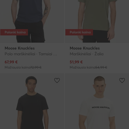
Palanki kaina
Palanki kaina
Moose Knuckles
Moose Knuckles
Polo marškinėliai · Tamsiai mėlyna
Marškinėliai · Žalia
Dabartinė kaina
Dabartinė kaina
67,99
€
51,99
€
Mažiausia kaina
72,99 €
Mažiausia kaina
54,99 €