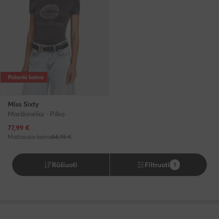
Palanki kaina
Miss Sixty
Marškinėliai · Pilka
Dabartinė kaina
77,99
€
Mažiausia kaina
84,95 €
Rūšiuoti
Filtruoti
1