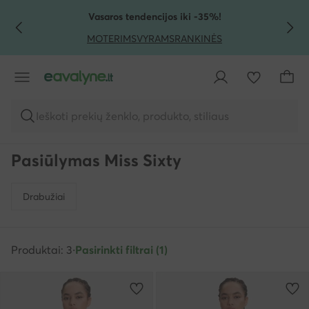
PEREITI PRIE PAGRINDINIO TURINIO
PEREITI Į PAIEŠKĄ
Vasaros tendencijos iki -35%!
MOTERIMS
VYRAMS
RANKINĖS
Ieškoti prekių ženklo, produkto, stiliaus
Pasiūlymas Miss Sixty
Drabužiai
Produktai: 3
·
Pasirinkti filtrai (1)