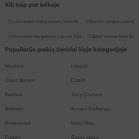
Kiti taip pat ieškojo
Laisvalaikio batai vyrams Reebok
Basutės vyrams Lasocki
Pusbačiai mergaitėms Lasocki Kids
Batai vyrams New Bala
Populiarūs prekių ženklai šioje kategorijoje
Nautica
Lasocki
Clara Barson
Coach
Reebok
Juicy Couture
Batman
Armani Exchange
Birkenstock
Noisy May
Frozen
Guess Jeans