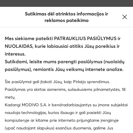
Sutikimas dėl atrinktos informacijos ir
reklamos pateikimo
Mes siekiame pateikti PATRAUKLIUS PASIŪLYMUS ir
NUOLAIDAS, kurie labiausiai atitiks Jūsų poreikius ir
interesus.
Keisti šalį: Lietuva (LT)
Sutikdami, leisite mums parengti pasiūlymus (nuolaidų
pasiūlymus), remiantis Jūsų veiksmų internete analize.
© eavalyne.lt 2026
Šie pasiūlymai gali įtakoti Jūsų, kaip Pirkėjo sprendimus.
Taisyklės
Pakeisti nustatymus
Privatumo politika
Pasiūlymas yra skirtas asmenims, sulaukusiems pilnametystės, 18
Duomenų apsauga
metų.
Kadangi MODIVO S.A. ir bendradarbiaujantys su įmone subjektai
naudoja technologijas, kurios išsaugo ir gali pasiekti Jūsų
kompiuteryje ar kitame prie interneto prijungtame įrenginyje
(ypač naudojant slapukus) esančius duomenis, galime Jus