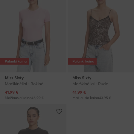
Palanki kaina
Palanki kaina
Miss Sixty
Miss Sixty
Marškinėliai · Rožinė
Marškinėliai · Ruda
Dabartinė kaina
Dabartinė kaina
41,99
€
41,99
€
Mažiausia kaina
46,99 €
Mažiausia kaina
43,95 €